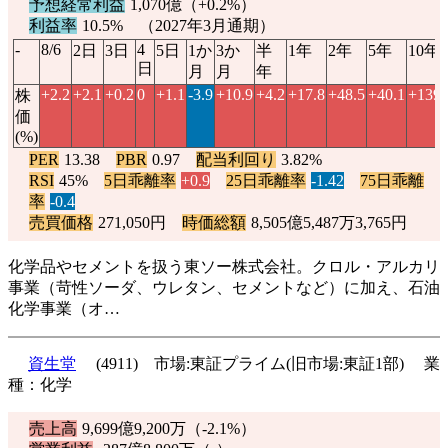
予想経常利益
1,070億（
+0.2%
）
利益率
10.5% （2027年3月通期）
-
8/6
4
2日
3日
5日
1か
3か
半
1年
2年
5年
10年
日
月
月
年
+2.2
+2.1
+0.2
0
+1.1
-3.9
+10.9
+4.2
+17.8
+48.5
+40.1
+139.
株
価
(%)
PER
13.38
PBR
0.97
配当利回り
3.82%
RSI
45%
5日乖離率
+0.9
25日乖離率
-1.42
75日乖離
率
-0.4
売買価格
271,050円
時価総額
8,505億5,487万3,765円
化学品やセメントを扱う東ソー株式会社。クロル・アルカリ
事業（苛性ソーダ、ウレタン、セメントなど）に加え、石油
化学事業（オ…
資生堂
(4911) 市場:東証プライム(旧市場:東証1部) 業
種：化学
売上高
9,699億9,200万（
-2.1%
）