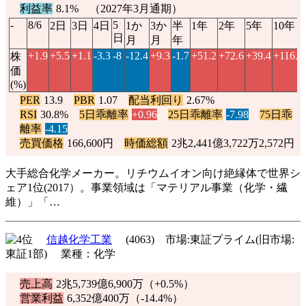
利益率
8.1% （2027年3月通期）
-
8/6
5
2日
3日
4日
1か
3か
半
1年
2年
5年
10年
日
月
月
年
+1.9
+5.5
+1.1
-3.3
-8
-12.4
+9.3
-1.7
+51.2
+72.6
+39.4
+116.9
株
価
(%)
PER
13.9
PBR
1.07
配当利回り
2.67%
RSI
30.8%
5日乖離率
+0.96
25日乖離率
-7.98
75日乖
離率
-4.15
売買価格
166,600円
時価総額
2兆2,441億3,722万2,572円
大手総合化学メーカー。リチウムイオン向け絶縁体で世界シ
ェア1位(2017）。事業領域は「マテリアル事業（化学・繊
維）」「…
信越化学工業
(4063) 市場:東証プライム(旧市場:
東証1部) 業種：化学
売上高
2兆5,739億6,900万（
+0.5%
）
営業利益
6,352億400万（
-14.4%
）