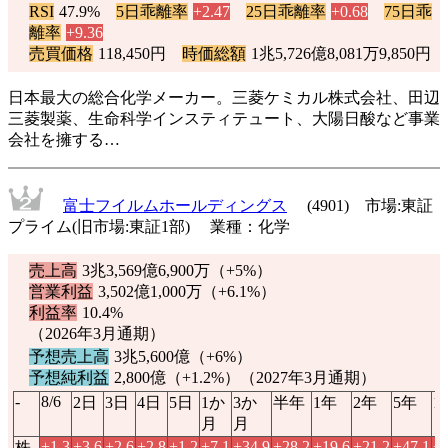
RSI
47.9%
5日乖離率
+2.47
25日乖離率
+0.68
75日乖
離率
+9.36
売買価格
118,450円
時価総額
1兆5,726億8,081万9,850円
日本最大の総合化学メーカー。三菱ケミカル株式会社、田辺
三菱製薬、生命科学インスティテュート、大陽日酸など事業
会社を擁する…
富士フイルムホールディングス
(4901) 市場:東証
プライム(旧市場:東証1部) 業種：化学
売上高
3兆3,569億6,900万（
+5%
）
営業利益
3,502億1,000万（
+6.1%
）
利益率
10.4%
（2026年3月通期）
予想売上高
3兆5,600億（
+6%
）
予想純利益
2,800億（
+1.2%
）（2027年3月通期）
-
8/6
2日
3日
4日
5日
1か
3か
半年
1年
2年
5年
1
月
月
+1.3
+3.6
+2.6
+2.8
+1.2
+7.1
+34.9
+28.2
+19.6
+21.2
+47.1
+2
株