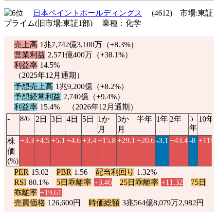
日本ペイントホールディングス
(4612) 市場:東証
プライム(旧市場:東証1部) 業種：化学
売上高
1兆7,742億3,100万（
+8.3%
）
営業利益
2,571億400万（
+38.1%
）
利益率
14.5%
（2025年12月通期）
予想売上高
1兆9,200億（
+8.2%
）
予想経常利益
2,740億（
+9.4%
）
利益率
15.4% （2026年12月通期）
-
8/6
5
2日
3日
4日
5日
1か
3か
半年
1年
2年
10年
年
月
月
+3.3
+4.5
+5.1
+4.6
+3.4
+15.8
+29.1
+20.6
-3.1
+43.4
-8
+119.
株
価
(%)
PER
15.02
PBR
1.56
配当利回り
1.32%
RSI
80.1%
5日乖離率
+3.46
25日乖離率
+11.32
75日
乖離率
+19.61
売買価格
126,600円
時価総額
3兆564億8,079万2,982円