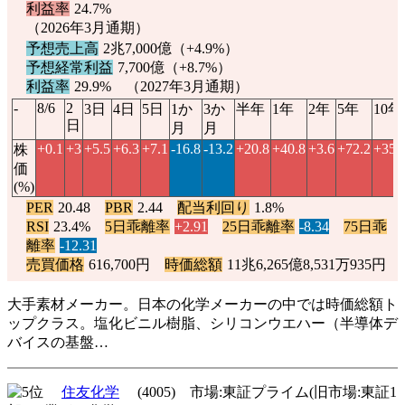
利益率
24.7%
（2026年3月通期）
予想売上高
2兆7,000億（
+4.9%
）
予想経常利益
7,700億（
+8.7%
）
利益率
29.9% （2027年3月通期）
-
8/6
2
3日
4日
5日
1か
3か
半年
1年
2年
5年
10年
日
月
月
+0.1
+3
+5.5
+6.3
+7.1
-16.8
-13.2
+20.8
+40.8
+3.6
+72.2
+350
株
価
(%)
PER
20.48
PBR
2.44
配当利回り
1.8%
RSI
23.4%
5日乖離率
+2.91
25日乖離率
-8.34
75日乖
離率
-12.31
売買価格
616,700円
時価総額
11兆6,265億8,531万935円
大手素材メーカー。日本の化学メーカーの中では時価総額ト
ップクラス。塩化ビニル樹脂、シリコンウエハー（半導体デ
バイスの基盤…
住友化学
(4005) 市場:東証プライム(旧市場:東証1