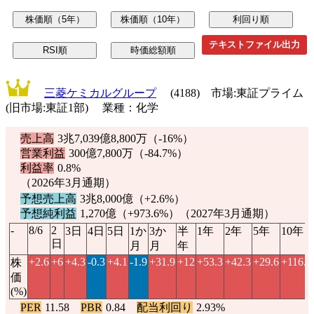
テキストファイル出力
三菱ケミカルグループ
(4188) 市場:東証プライム
(旧市場:東証1部) 業種：化学
売上高
3兆7,039億8,800万（
-16%
）
営業利益
300億7,800万（
-84.7%
）
利益率
0.8%
（2026年3月通期）
予想売上高
3兆8,000億（
+2.6%
）
予想純利益
1,270億（
+973.6%
）（2027年3月通期）
-
8/6
2
3日
4日
5日
1か
3か
半
1年
2年
5年
10年
日
月
月
年
+2.6
+6
+4.3
-0.3
+4.1
-1.9
+31.9
+12
+53.3
+42.3
+29.6
+116.1
株
価
(%)
PER
11.58
PBR
0.84
配当利回り
2.93%