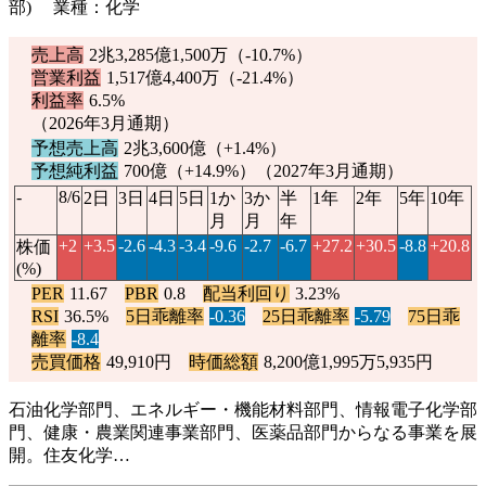
部) 業種：化学
売上高
2兆3,285億1,500万（
-10.7%
）
営業利益
1,517億4,400万（
-21.4%
）
利益率
6.5%
（2026年3月通期）
予想売上高
2兆3,600億（
+1.4%
）
予想純利益
700億（
+14.9%
）（2027年3月通期）
-
8/6
2日
3日
4日
5日
1か
3か
半
1年
2年
5年
10年
月
月
年
+2
+3.5
-2.6
-4.3
-3.4
-9.6
-2.7
-6.7
+27.2
+30.5
-8.8
+20.8
株価
(%)
PER
11.67
PBR
0.8
配当利回り
3.23%
RSI
36.5%
5日乖離率
-0.36
25日乖離率
-5.79
75日乖
離率
-8.4
売買価格
49,910円
時価総額
8,200億1,995万5,935円
石油化学部門、エネルギー・機能材料部門、情報電子化学部
門、健康・農業関連事業部門、医薬品部門からなる事業を展
開。住友化学…