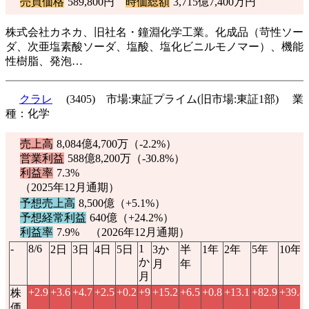
売買価格
589,800円
時価総額
3,715億7,400万円
株式会社カネカ、旧社名・鐘淵化学工業。化成品（苛性ソー
ダ、次亜塩素酸ソーダ、塩酸、塩化ビニルモノマー）、機能
性樹脂、発泡…
クラレ
(3405) 市場:東証プライム(旧市場:東証1部) 業
種：化学
売上高
8,084億4,700万（
-2.2%
）
営業利益
588億8,200万（
-30.8%
）
利益率
7.3%
（2025年12月通期）
予想売上高
8,500億（
+5.1%
）
予想経常利益
640億（
+24.2%
）
利益率
7.9% （2026年12月通期）
-
8/6
1
2日
3日
4日
5日
3か
半
1年
2年
5年
10年
か
月
年
月
+2.9
+3.6
+4.7
+2.5
+0.2
+9
+15.2
+6.5
+0.8
+13.1
+82.9
+39.8
株
価