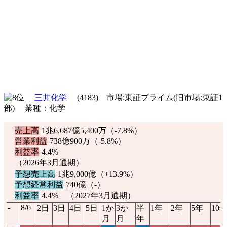
三井化学
(4183) 市場:東証プライム(旧市場:東証1
部) 業種：化学
売上高
1兆6,687億5,400万（
-7.8%
）
営業利益
738億900万（
-5.8%
）
利益率
4.4%
（2026年3月通期）
予想売上高
1兆9,000億（
+13.9%
）
予想経常利益
740億（-）
利益率
4.4% （2027年3月通期）
-
8/6
2日
3日
4日
5日
1か
3か
半
1年
2年
5年
10
月
月
年