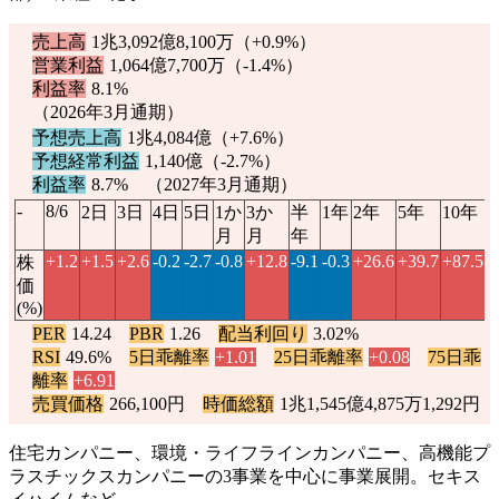
売上高
1兆3,092億8,100万（
+0.9%
）
営業利益
1,064億7,700万（
-1.4%
）
利益率
8.1%
（2026年3月通期）
予想売上高
1兆4,084億（
+7.6%
）
予想経常利益
1,140億（
-2.7%
）
利益率
8.7% （2027年3月通期）
-
8/6
2日
3日
4日
5日
1か
3か
半
1年
2年
5年
10年
月
月
年
+1.2
+1.5
+2.6
-0.2
-2.7
-0.8
+12.8
-9.1
-0.3
+26.6
+39.7
+87.5
株
価
(%)
PER
14.24
PBR
1.26
配当利回り
3.02%
RSI
49.6%
5日乖離率
+1.01
25日乖離率
+0.08
75日乖
離率
+6.91
売買価格
266,100円
時価総額
1兆1,545億4,875万1,292円
住宅カンパニー、環境・ライフラインカンパニー、高機能プ
ラスチックスカンパニーの3事業を中心に事業展開。セキス