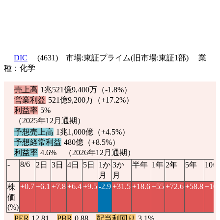
DIC
(4631) 市場:東証プライム(旧市場:東証1部) 業
種：化学
売上高
1兆521億9,400万（
-1.8%
）
営業利益
521億9,200万（
+17.2%
）
利益率
5%
（2025年12月通期）
予想売上高
1兆1,000億（
+4.5%
）
予想経常利益
480億（
+8.5%
）
利益率
4.6% （2026年12月通期）
-
8/6
2日
3日
4日
5日
1か
3か
半年
1年
2年
5年
10
月
月
+0.7
+6.1
+7.8
+6.4
+9.5
-2.9
+31.5
+18.6
+55
+72.6
+58.8
+100
株
価
(%)
PER
12.81
PBR
0.88
配当利回り
3.1%