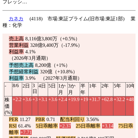
フレッシ…
カネカ
(4118) 市場:東証プライム(旧市場:東証1部) 業
種：化学
売上高
8,116億3,800万（
+0.5%
）
営業利益
328億9,400万（
-17.9%
）
利益率
4.1%
（2026年3月通期）
予想売上高
8,200億（
+1%
）
予想経常利益
320億（
+10.8%
）
利益率
3.9% （2027年3月通期）
-
8/6
3
2日
4日
5日
1か
3か
半
1年
2年
5年
10年
日
月
月
年
+2.2
+3.6
+3
+3.1
+3.6
+2.4
+19.9
+19
+31.7
+62.8
+32.2
+48.9
株
価
(%)
PER
11.27
PBR
0.71
配当利回り
3.56%
RSI
61.4%
5日乖離率
+2.37
25日乖離率
+3.14
75日乖
離率
+7.71