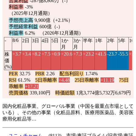
営業利益
-287億8,800万（-）
利益率
-3%
（2025年12月通期）
予想売上高
9,900億（
+2.1%
）
予想経常利益
600億（-）
利益率
6.2% （2026年12月通期）
-
8/6
2日
3日
4日
5日
1か
3か
半年
1年
2年
5年
10
月
月
+3.7
+3.4
+8.2
+7.5
+0.9
+20.6
+7.3
+23.2
+41.5
-23.7
-55.5
+21
株
価
(%)
PER
32.75
PBR
2.26
配当利回り
1.74%
RSI
61.5%
5日乖離率
+4.48
25日乖離率
+11.19
75日
乖離率
+17.21
売買価格
339,100円
時価総額
1兆3,774億5,732万6,679円
国内化粧品事業、グローバル事業（中国を最重点市場として
いる）、その他の事業（化粧品原料、医療用医薬品、美容医
療用化粧品等…
ユニ・チャーム
(8113) 市場:東証プライム(旧市場:東証