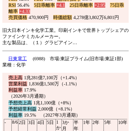
RSI
56.4%
5日乖離率
+4.1
25日乖離率
+2.95
75日乖
離率
+4.33
売買価格
470,900円
時価総額
4,278億3,802万6,801円
旧大日本インキ化学工業。印刷インキで世界トップシェアの
ファインケミカルメーカー。
主な製品は、（１）グラビアイン…
日東電工
(6988) 市場:東証プライム(旧市場:東証1部)
業種：化学
売上高
1兆281億7,100万（
+1.4%
）
営業利益
1,836億1,500万（
-1.1%
）
利益率
17.9%
（2026年3月通期）
予想売上高
1兆1,100億（
+8%
）
予想経常利益
2,000億（
+8.1%
）
利益率
19.5% （2027年3月通期）
-
8/6
1
2日
3日
4日
5日
3か
半
1年
2年
5年
10年
か
月
年