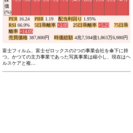
価
(%)
PER
16.24
PBR
1.19
配当利回り
1.95%
RSI
66.9%
5日乖離率
+2.05
25日乖離率
+5.25
75日乖
離率
+14.05
売買価格
387,800円
時価総額
4兆7,594億1,863万6,980円
富士フィルム、富士ゼロックスの2つの事業会社を傘下に持
つ。かつての主力事業であった写真事業は縮小し、現在はヘ
ルスケアと複…