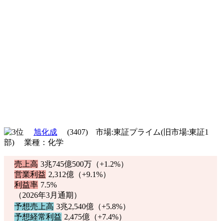
旭化成
(3407) 市場:東証プライム(旧市場:東証1
部) 業種：化学
売上高
3兆745億500万（
+1.2%
）
営業利益
2,312億（
+9.1%
）
利益率
7.5%
（2026年3月通期）
予想売上高
3兆2,540億（
+5.8%
）
予想経常利益
2,475億（
+7.4%
）