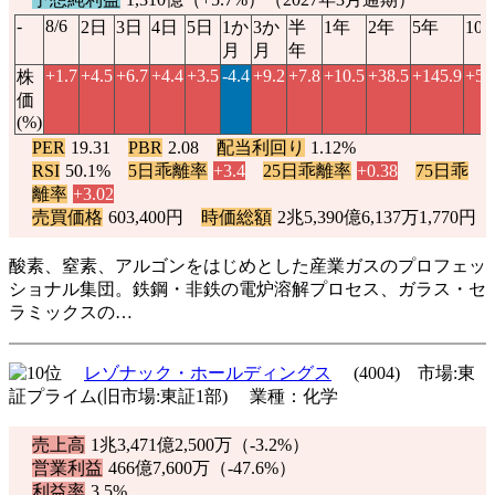
-
8/6
2日
3日
4日
5日
1か
3か
半
1年
2年
5年
10
月
月
年
+1.7
+4.5
+6.7
+4.4
+3.5
-4.4
+9.2
+7.8
+10.5
+38.5
+145.9
+57
株
価
(%)
PER
19.31
PBR
2.08
配当利回り
1.12%
RSI
50.1%
5日乖離率
+3.4
25日乖離率
+0.38
75日乖
離率
+3.02
売買価格
603,400円
時価総額
2兆5,390億6,137万1,770円
酸素、窒素、アルゴンをはじめとした産業ガスのプロフェッ
ショナル集団。鉄鋼・非鉄の電炉溶解プロセス、ガラス・セ
ラミックスの…
レゾナック・ホールディングス
(4004) 市場:東
証プライム(旧市場:東証1部) 業種：化学
売上高
1兆3,471億2,500万（
-3.2%
）
営業利益
466億7,600万（
-47.6%
）
利益率
3.5%