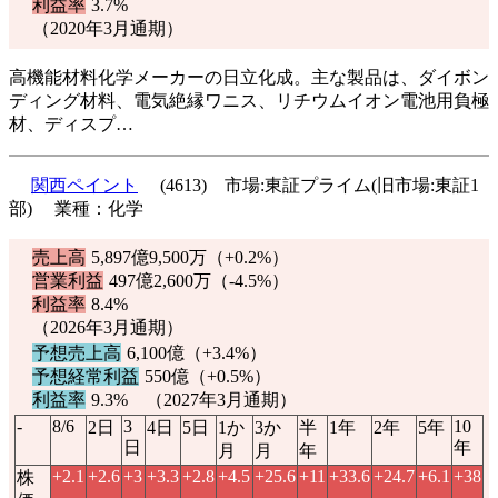
利益率
3.7%
（2020年3月通期）
高機能材料化学メーカーの日立化成。主な製品は、ダイボン
ディング材料、電気絶縁ワニス、リチウムイオン電池用負極
材、ディスプ…
関西ペイント
(4613) 市場:東証プライム(旧市場:東証1
部) 業種：化学
売上高
5,897億9,500万（
+0.2%
）
営業利益
497億2,600万（
-4.5%
）
利益率
8.4%
（2026年3月通期）
予想売上高
6,100億（
+3.4%
）
予想経常利益
550億（
+0.5%
）
利益率
9.3% （2027年3月通期）
-
8/6
3
10
2日
4日
5日
1か
3か
半
1年
2年
5年
日
年
月
月
年
+2.1
+2.6
+3
+3.3
+2.8
+4.5
+25.6
+11
+33.6
+24.7
+6.1
+38
株