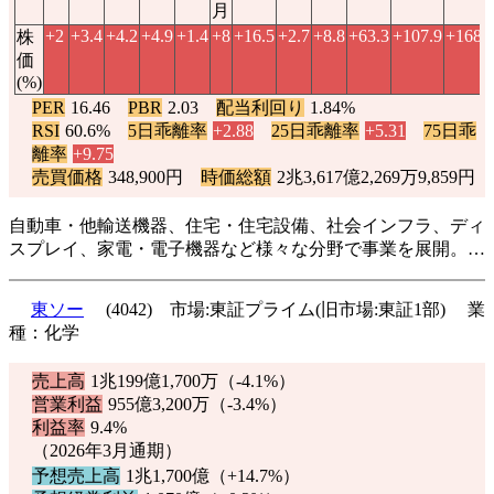
月
+2
+3.4
+4.2
+4.9
+1.4
+8
+16.5
+2.7
+8.8
+63.3
+107.9
+168.
株
価
(%)
PER
16.46
PBR
2.03
配当利回り
1.84%
RSI
60.6%
5日乖離率
+2.88
25日乖離率
+5.31
75日乖
離率
+9.75
売買価格
348,900円
時価総額
2兆3,617億2,269万9,859円
自動車・他輸送機器、住宅・住宅設備、社会インフラ、ディ
スプレイ、家電・電子機器など様々な分野で事業を展開。…
東ソー
(4042) 市場:東証プライム(旧市場:東証1部) 業
種：化学
売上高
1兆199億1,700万（
-4.1%
）
営業利益
955億3,200万（
-3.4%
）
利益率
9.4%
（2026年3月通期）
予想売上高
1兆1,700億（
+14.7%
）