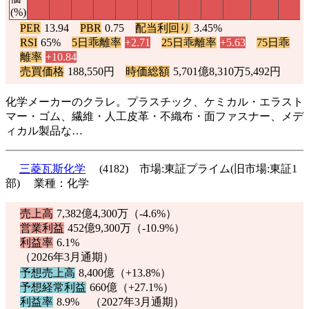
(%)
PER
13.94
PBR
0.75
配当利回り
3.45%
RSI
65%
5日乖離率
+2.71
25日乖離率
+5.63
75日乖
離率
+10.84
売買価格
188,550円
時価総額
5,701億8,310万5,492円
化学メーカーのクラレ。プラスチック、ケミカル・エラスト
マー・ゴム、繊維・人工皮革・不織布・面ファスナー、メデ
ィカル製品な…
三菱瓦斯化学
(4182) 市場:東証プライム(旧市場:東証1
部) 業種：化学
売上高
7,382億4,300万（
-4.6%
）
営業利益
452億9,300万（
-10.9%
）
利益率
6.1%
（2026年3月通期）
予想売上高
8,400億（
+13.8%
）
予想経常利益
660億（
+27.1%
）
利益率
8.9% （2027年3月通期）