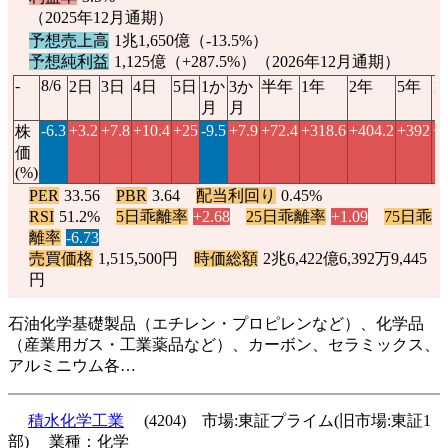
（2025年12月通期）
予想売上高
1兆1,650億（
-13.5%
）
予想純利益
1,125億（
+287.5%
）（2026年12月通期）
-
8/6
2日
3日
4日
5日
1か
3か
半年
1年
2年
5年
1
月
月
-6.3
+3.2
+7.8
+10.4
+25
-9.5
+7.9
+72.4
+318.6
+404.2
+392
+
株
価
(%)
PER
33.56
PBR
3.64
配当利回り
0.45%
RSI
51.2%
5日乖離率
+2.68
25日乖離率
+1.09
75日乖
離率
-6.73
売買価格
1,515,500円
時価総額
2兆6,422億6,392万9,445
円
石油化学基礎製品（エチレン・プロピレンなど）、化学品
（産業用ガス・工業薬品など）、カーボン、セラミックス、
アルミニウム各…
積水化学工業
(4204) 市場:東証プライム(旧市場:東証1
部) 業種：化学