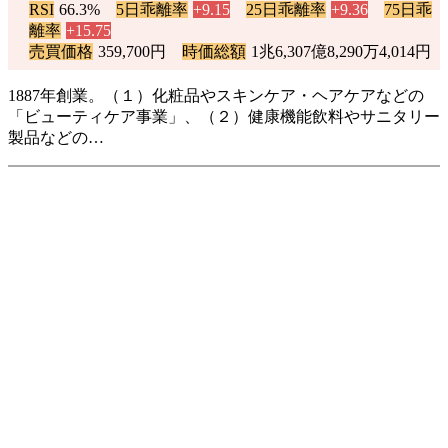
RSI
66.3%
5日乖離率
+9.15
25日乖離率
+9.36
75日乖
離率
+15.75
売買価格
359,700円
時価総額
1兆6,307億8,290万4,014円
1887年創業。（１）化粧品やスキンケア・ヘアケアなどの
「ビューティケア事業」、（２）健康機能飲料やサニタリー
製品などの…