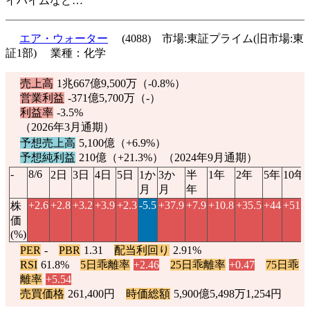
イハイムなど…
エア・ウォーター
(4088) 市場:東証プライム(旧市場:東
証1部) 業種：化学
売上高
1兆667億9,500万（
-0.8%
）
営業利益
-371億5,700万（-）
利益率
-3.5%
（2026年3月通期）
予想売上高
5,100億（
+6.9%
）
予想純利益
210億（
+21.3%
）（2024年9月通期）
-
8/6
2日
3日
4日
5日
1か
3か
半
1年
2年
5年
10年
月
月
年
+2.6
+2.8
+3.2
+3.9
+2.3
-5.5
+37.9
+7.9
+10.8
+35.5
+44
+51.7
株
価
(%)
PER
-
PBR
1.31
配当利回り
2.91%
RSI
61.8%
5日乖離率
+2.46
25日乖離率
+0.47
75日乖
離率
+5.54
売買価格
261,400円
時価総額
5,900億5,498万1,254円