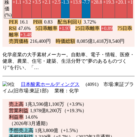
+1.1
+3.2
+3.5
+2.1
+2.5
-1.3
+13.9
-7.7
+28.8
+19.3
+20.1
+101
株
価
(%)
PER
16.1
PBR
0.83
配当利回り
3.72%
RSI
47.6%
5日乖離率
+1.97
25日乖離率
+0.89
75日乖
離率
+3.48
売買価格
216,400円
時価総額
8,085億1,418万8,540円
化学産業の大手素材メーカー。自動車、電子・情報、医療・
健康、農業、住宅・建築、生活分野で”夢のあるものづく
り”を行い、「…
日本酸素ホールディングス
(4091) 市場:東証プラ
イム(旧市場:東証1部) 業種：化学
売上高
1兆3,596億1,100万（
+3.9%
）
営業利益
1,978億8,200万（
+19.3%
）
利益率
14.6%
（2026年3月通期）
予想売上高
1兆3,800億（
+1.5%
）
予想純利益
1,310億（
+5.7%
）（2027年3月通期）