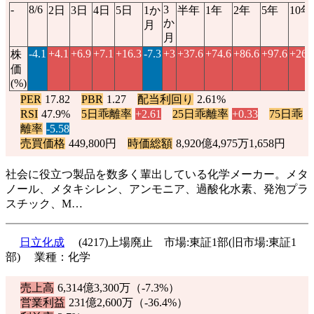
-
8/6
3
2日
3日
4日
5日
1か
半年
1年
2年
5年
10年
か
月
月
-4.1
+4.1
+6.9
+7.1
+16.3
-7.3
+3
+37.6
+74.6
+86.6
+97.6
+262
株
価
(%)
PER
17.82
PBR
1.27
配当利回り
2.61%
RSI
47.9%
5日乖離率
+2.61
25日乖離率
+0.33
75日乖
離率
-5.58
売買価格
449,800円
時価総額
8,920億4,975万1,658円
社会に役立つ製品を数多く輩出している化学メーカー。メタ
ノール、メタキシレン、アンモニア、過酸化水素、発泡プラ
スチック、M…
日立化成
(4217)上場廃止 市場:東証1部(旧市場:東証1
部) 業種：化学
売上高
6,314億3,300万（
-7.3%
）
営業利益
231億2,600万（
-36.4%
）