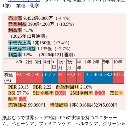
1部) 業種：化学
売上高
9,452億6,800万（
-4.4%
）
営業利益
390億4,200万（
-18.5%
）
利益率
4.1%
（2025年12月通期）
予想売上高
1兆150億（
+7.4%
）
予想経常利益
1,135億（
+7.7%
）
利益率
12% （2026年12月通期）
-
8/6
5
2日
3日
4日
1か
3か
半
1年
2年
5年
10年
日
月
月
年
+2.5
+0.2
+0.5
-0.7
-3
+1
+9.2
-0
-3.2
-40.4
-38.3
+31.6
株価
(%)
PER
20.15
PBR
2.22
配当利回り
2.16%
RSI
57.7%
5日乖離率
+0.49
25日乖離率
+2.01
75日乖
離率
+5.4
売買価格
99,990円
時価総額
1兆8,916億452万5,000円
紙おむつで世界シェア3位(2017)の実績を持つユニチャー
ム。ベビーケア、フェミニンケア、ヘルスケア、クリーン＆