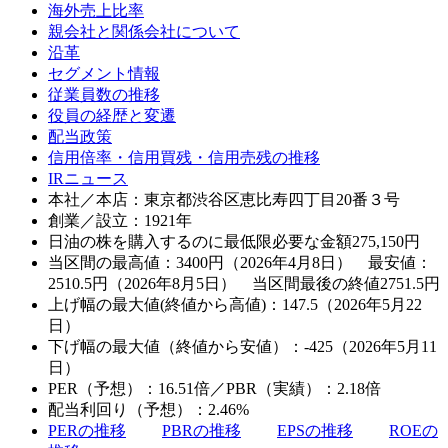
海外売上比率
親会社と関係会社について
沿革
セグメント情報
従業員数の推移
役員の経歴と変遷
配当政策
信用倍率・信用買残・信用売残の推移
IRニュース
本社／本店：東京都渋谷区恵比寿四丁目20番３号
創業／設立：1921年
日油の株を購入するのに最低限必要な金額
275,150
円
当区間の最高値：3400円（2026年4月8日） 最安値：
2510.5円（2026年8月5日） 当区間最後の終値2751.5円
上げ幅の最大値(終値から高値)：147.5（2026年5月22
日）
下げ幅の最大値（終値から安値）：-425（2026年5月11
日）
PER（予想）：16.51倍／PBR（実績）：2.18倍
配当利回り（予想）：2.46%
PERの推移
PBRの推移
EPSの推移
ROEの