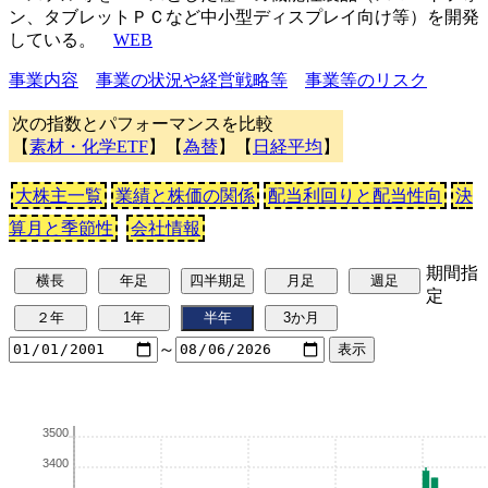
ン、タブレットＰＣなど中小型ディスプレイ向け等）を開発
している。
WEB
事業内容
事業の状況や経営戦略等
事業等のリスク
次の指数とパフォーマンスを比較
【
素材・化学ETF
】【
為替
】【
日経平均
】
大株主一覧
業績と株価の関係
配当利回りと配当性向
決
算月と季節性
会社情報
期間指
定
～