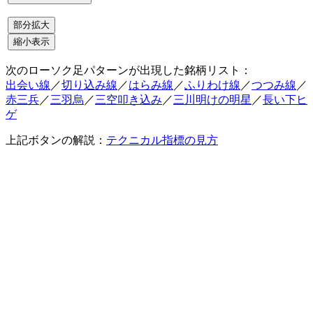
次のローソク足パターンが出現した銘柄リスト：
出会い線
／
切り込み線
／
はらみ線
／
ふりわけ線
／
つつみ線
／
赤三兵
／
三羽烏
／
三空叩き込み
／
三川明けの明星
／
長い下ヒ
ゲ
上記ボタンの解説：
テクニカル指標の見方