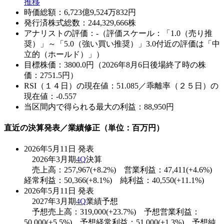
推移
時価総額：6,723億9,524万832円
発行済株式総数：244,329,666株
アナリストの評価：-（評価スケール：「1.0（売り推
奨）」～「5.0（強い買い推奨）」3.0付近の評価は「中
立的（ホールド）」）
目標株価：3800.0円（2026年8月6日後場終了時の株
価：2751.5円）
RSI（１４日）の現在値：51.085／乖離率（２５日）の
現在値：-0.557
当区間内で得られる最大の利益：88,950円
直近の決算発表／業績修正（単位：百万円）
2026年5月11日 発表
2026年3月期
4Q
決算
売上高：257,967(+8.2%) 営業利益：47,411(+4.6%)
経常利益：50,366(+8.1%) 純利益：40,550(+11.1%)
2026年5月11日 発表
2027年3月期
4Q
業績予想
予想売上高：319,000(+23.7%) 予想営業利益：
50,000(+5.5%) 予想経常利益：51,000(+1.3%) 予想純