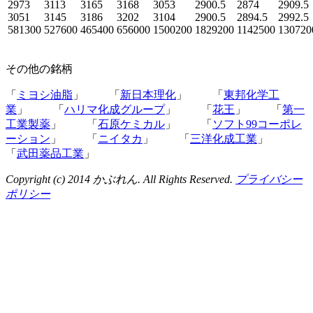
2973
3113
3165
3168
3053
2900.5
2874
2909.5
3051
3145
3186
3202
3104
2900.5
2894.5
2992.5
581300
527600
465400
656000
1500200
1829200
1142500
130720
その他の銘柄
「
ミヨシ油脂
」 「
新日本理化
」 「
東邦化学工
業
」 「
ハリマ化成グループ
」 「
花王
」 「
第一
工業製薬
」 「
石原ケミカル
」 「
ソフト99コーポレ
ーション
」 「
ニイタカ
」 「
三洋化成工業
」
「
武田薬品工業
」
Copyright (c) 2014 かぶれん. All Rights Reserved.
プライバシー
ポリシー