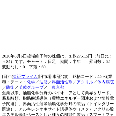
2026年8月6日後場終了時の株価は、１株
2751.5
円（前日比：
＋84）です。チャート：日足 期間：半年 上昇日数：62
変動なし：0 下落：60
[日油(
東証プライム
(旧市場:東証1部) 銘柄コード：4403)]業
種・テーマ：
化学
／
油脂
／
界面活性剤
／
アクリル
／
体内病院
／
防衛
／
芙蓉グループ
／
東京都
創業以来、油脂化学分野のパイオニアとして業界をリード。
脂肪酸類、脂肪酸誘導体（環境エネルギー関連および情報電
子関連）、界面活性剤等油脂化学分野の製品（トイレタリー
関連）、アルキレンオキサイド誘導体や（メタ）アクリル酸
エステル等をベースとした種々の機能性製品（スマートフォ