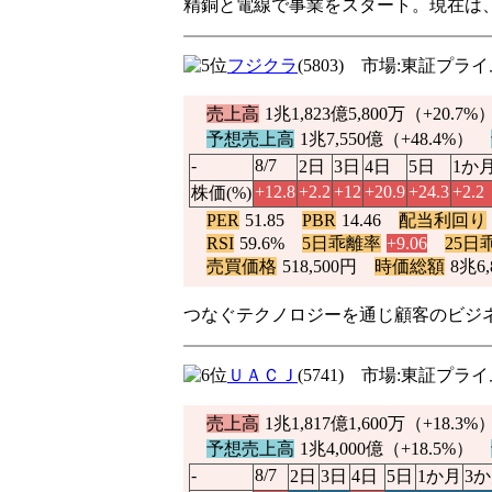
精銅と電線で事業をスタート。現在は
フジクラ
(5803) 市場:東証プ
売上高
1兆1,823億5,800万（
+20.7%
予想売上高
1兆7,550億（
+48.4%
）
-
8/7
2日
3日
4日
5日
1か
+12.8
+2.2
+12
+20.9
+24.3
+2.2
株価(%)
PER
51.85
PBR
14.46
配当利回り
RSI
59.6%
5日乖離率
+9.06
25日
売買価格
518,500円
時価総額
8兆6,
つなぐテクノロジーを通じ顧客のビジ
ＵＡＣＪ
(5741) 市場:東証プ
売上高
1兆1,817億1,600万（
+18.3%
予想売上高
1兆4,000億（
+18.5%
）
-
8/7
2日
3日
4日
5日
1か月
3