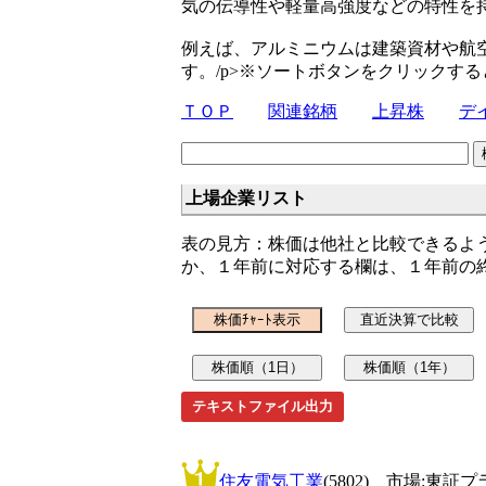
気の伝導性や軽量高強度などの特性を
例えば、アルミニウムは建築資材や航
す。/p>※ソートボタンをクリックす
ＴＯＰ
関連銘柄
上昇株
デ
上場企業リスト
表の見方：株価は他社と比較できるよ
か、１年前に対応する欄は、１年前の
テキストファイル出力
住友電気工業
(5802) 市場:東