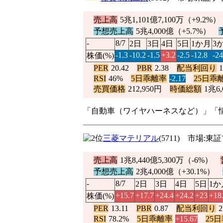
売上高
5兆1,101億7,100万（
+9.2%
予想売上高
5兆4,000億（
+5.7%
）
-
8/7
2日
3日
4日
5日
1か月
3
-1.3
-10.2
-1.5
+3.2
-2.5
-12.8
-24
株価(%)
PER
20.42
PBR
2.38
配当利回り
RSI
46%
5日乖離率
-2.17
25日乖
売買価格
212,950円
時価総額
1兆6,
「自動車（ワイヤハーネスなど）」「
三菱マテリアル
(5711) 市場
売上高
1兆8,440億5,300万（
-6%
）
予想売上高
2兆4,000億（
+30.1%
）
-
8/7
2日
3日
4日
5日
1か
+15.7
+17.7
+24.4
+24.2
+23
+18
株価(%)
PER
13.11
PBR
0.87
配当利回り
RSI
78.2%
5日乖離率
+15.67
25