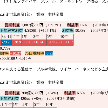
、（１）光ファイバケーブル、ルータ・ネットワーク機器、光
ライム(旧市場:東証1部) 業種：非鉄金属
）
営業利益
1,887億700万（
+39.2%
）
利益率
16%
（2026
予想経常利益
4,530億（
+127.1%
）
利益率
38.3% （2027年
月
3か月
半年
1年
2年
5年
10年
-20.2
+38.9
+170.3
+1074.1
+4745.8
+5566.7
0.77%
乖離率
+10.37
75日乖離率
-0.83
850億109万4,015円
ネスを支える通信ケーブルや電線、ワイヤーハーネスなどを主
ライム(旧市場:東証1部) 業種：非鉄金属
）
営業利益
768億6,300万（
+34%
）
利益率
6.5%
（2026年
予想純利益
420億（
+8%
）（2027年3月通期）
か月
半年
1年
2年
5年
10年