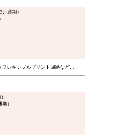
年3月通期）
）
（フレキシブルプリント回路など…
期）
月通期）