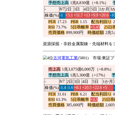
予想売上高
1兆8,830億（
+8.1%
）
-
8/7
2日
3日
4日
5日
1か月
3
-1
+5.1
+11.7
+13
+9.9
+20.6
-1
株価(%)
PER
17.23
PBR
1.15
配当利回り
RSI
73.7%
5日乖離率
+5.45
25日
売買価格
899,900円
時価総額
2兆5,
資源採掘・非鉄金属製錬・先端材料を
古河電気工業
(5801) 市場:東
売上高
1兆3,075億6,000万（
+8.8%
予想売上高
1兆5,300億（
+17%
）
-
8/7
2日
3日
4日
5日
1か月
-1.4
-1.6
+8.1
+20.5
+22.6
+5
株価(%)
PER
31.61
PBR
6.21
配当利回り
RSI
63.3%
5日乖離率
+4.5
25日
売買価格
385,600円
時価総額
2,60