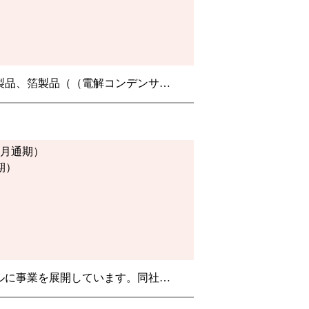
製品、箔製品（（電解コンデンサ…
年3月通期）
期）
ルに事業を展開しています。同社…