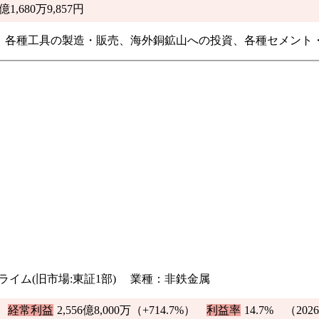
1億1,680万9,857円
、各種工具の製造・販売、海外銅鉱山への投資、各種セメント
証プライム(旧市場:東証1部) 業種：非鉄金属
）
経常利益
2,556億8,000万（
+714.7%
）
利益率
14.7%
（20