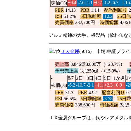
+0.4
-7.6
-1.1
+0.7
-1.2
-6.7
-16
株価(%)
PER
14.13
PBR
1.14
配当利回り
RSI
51.2%
5日乖離率
-1.62
25日
売買価格
232,700円
時価総額
4,06
アルミ精錬の大手。板製品（飲料缶な
ＪＸ金属
(5016) 市場:東証プ
売上高
8,846億3,800万（
+23.7%
）
予想売上高
1兆250億（
+15.9%
）
-
8/7
2日
3日
4日
5日
1か月
3
-6.2
-10.7
-2.1
+1.1
+2.3
+0.8
-2
株価(%)
PER
31.3
PBR
4.92
配当利回り
0
RSI
56.5%
5日乖離率
-3.78
25日
売買価格
388,600円
時価総額
3兆5,
ＪＸ金属グループは、銅やレアメタル