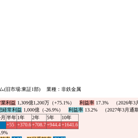
ライム(旧市場:東証1部) 業種：非鉄金属
営業利益
1,309億1,200万（
+75.1%
）
利益率
17.3%
（2026年
想経常利益
1,000億（
-26.9%
）
利益率
13.2% （2027年3月通
か月
半年
1年
2年
5年
10年
+55
+370.6
+708.7
+944.4
+1641.6
0.9%