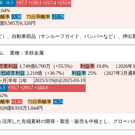
.8
-9.3
+67.7
+130.1
+217.4
+233.6
2.64%
乖離率
-3.38
75日乖離率
-15.78
1億9,585万6,326円
ど）、自動車部品（サンルーフガイド、バンパーなど）、押出
ライム 業種：非鉄金属
営業利益
1,749億6,700万（
+55.5%
）
利益率
19.8%
（2026
予想経常利益
2,210億（
+30.7%
）
利益率
25% （2027年3月通
2025/3/19@@2025-03-19
か月
半年
1年
6.3
+53.7
+295.7
+344.6
.52%
乖離率
+1.43
75日乖離率
-6.74
828億8,910万1,044円
を活用した先端素材の開発・製造・販売を中核とし、グローバ