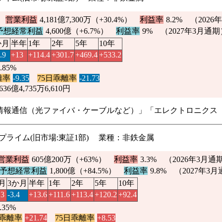
）
営業利益
4,181億7,300万（
+30.4%
）
利益率
8.2%
（2026
予想経常利益
4,600億（
+6.7%
）
利益率
9% （2027年3月通期
か月
半年
1年
2年
5年
10年
.9
+13
+114.4
+301.7
+469.4
+533.2
1.85%
離率
-9.35
75日乖離率
-21.73
636億4,735万6,610円
情報通信（光ファイバ・ケーブルなど）」「エレクトロニクス
:東証プライム(旧市場:東証1部) 業種：非鉄金属
営業利益
605億200万（
+63%
）
利益率
3.3%
（2026年3月通
予想経常利益
1,800億（
+84.5%
）
利益率
9.8% （2027年3
月
3か月
半年
1年
2年
5年
10年
.3
-3.4
+13.6
+111.6
+113.4
+120.2
+92.4
2.35%
日乖離率
+21.74
75日乖離率
+8.53