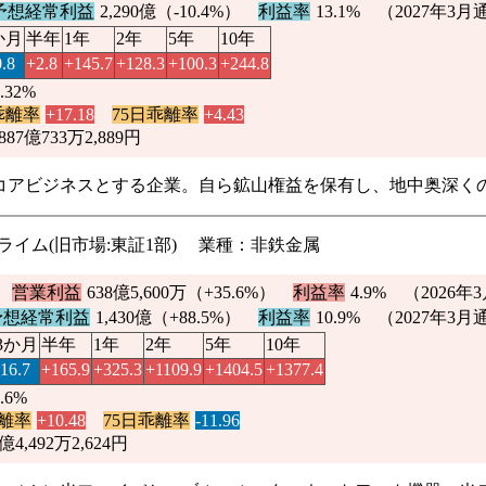
予想経常利益
2,290億（
-10.4%
）
利益率
13.1% （2027年3
か月
半年
1年
2年
5年
10年
0.8
+2.8
+145.7
+128.3
+100.3
+244.8
2.32%
乖離率
+17.18
75日乖離率
+4.43
887億733万2,889円
コアビジネスとする企業。自ら鉱山権益を保有し、地中奥深く
証プライム(旧市場:東証1部) 業種：非鉄金属
）
営業利益
638億5,600万（
+35.6%
）
利益率
4.9%
（2026年
予想経常利益
1,430億（
+88.5%
）
利益率
10.9% （2027年3
3か月
半年
1年
2年
5年
10年
-16.7
+165.9
+325.3
+1109.9
+1404.5
+1377.4
0.6%
乖離率
+10.48
75日乖離率
-11.96
5億4,492万2,624円