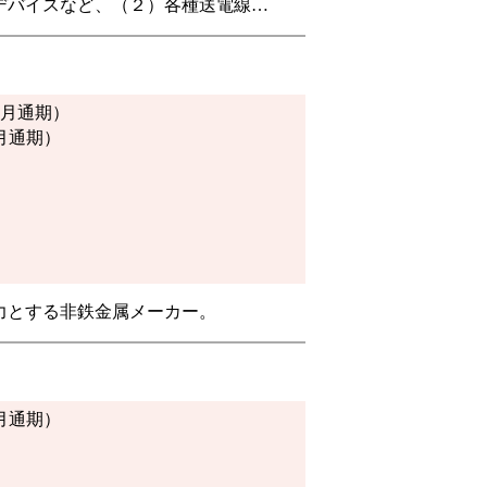
デバイスなど、（２）各種送電線…
年3月通期）
3月通期）
力とする非鉄金属メーカー。
3月通期）