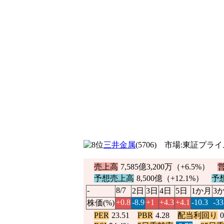
三井金属
(5706) 市場:東証プ
売上高
7,585億3,200万（
+6.5%
）
予想売上高
8,500億（
+12.1%
）
予
-
8/7
2日
3日
4日
5日
1か月
3
+0.8
-8.9
+1
+4.3
+4.1
-10.3
-33
株価(%)
PER
23.51
PBR
4.28
配当利回り