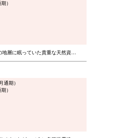
月通期）
の地層に眠っていた貴重な天然資…
3月通期）
月通期）