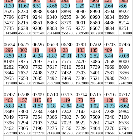
-109
903
562
-337
292
118
-666
227
-583
-1.39
11.67
6.51
-3.66
3.29
1.29
-7.18
2.64
-6.6
7625
8230
8938
9340
8899
9090
8990
8504
8922
7796
8674
9244
9340
9255
9406
8990
8934
8939
7477
8215
8851
8863
8779
9001
8580
8486
8214
7735
8638
9200
8863
9155
9273
8607
8834
8251
3142400
4556800
3071400
2641400
2551700
2589500
3982200
2386800
3010000
06/24
06/25
06/26
06/29
06/30
07/01
07/02
07/03
07/06
-296
-302
-18
-143
-23
-133
185
409
-6
-3.59
-3.8
-0.24
-1.87
-0.31
-1.78
2.52
5.44
-0.08
8199
7875
7697
7615
7575
7470
7486
7658
8000
8282
7900
7763
7617
7610
7551
7739
7969
8090
7844
7637
7498
7227
7432
7303
7401
7581
7856
7955
7653
7635
7492
7469
7336
7521
7930
7924
3127800
3459500
2936400
2630900
2680500
1962000
2866400
3730000
2240200
07/07
07/08
07/09
07/10
07/13
07/14
07/15
07/16
07/17
-462
-157
-115
85
-119
173
75
-128
-482
-5.83
-2.1
-1.57
1.18
-1.64
2.42
1.02
-1.73
-6.62
7849
7300
7234
7340
7242
7142
7433
7238
6984
7849
7579
7354
7366
7382
7450
7509
7340
7100
7396
7294
7103
7224
7023
6922
7261
7143
6578
7462
7305
7190
7275
7156
7329
7404
7276
6794
2793700
3272500
3272700
2142600
1612700
2981100
2084200
1765600
4694300