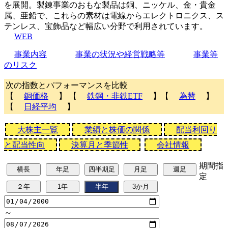
を展開。製錬事業のおもな製品は銅、ニッケル、金・貴金
属、亜鉛で、これらの素材は電線からエレクトロニクス、ス
テンレス、宝飾品など幅広い分野で利用されています。
WEB
事業内容
事業の状況や経営戦略等
事業等
のリスク
次の指数とパフォーマンスを比較
【
銅価格
】 【
鉄鋼・非鉄ETF
】【
為替
】
【
日経平均
】
大株主一覧
業績と株価の関係
配当利回り
と配当性向
決算月と季節性
会社情報
期間指
定
～