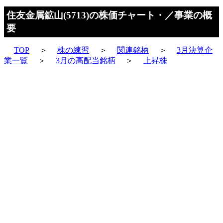
住友金属鉱山(5713)の株価チャート・／事業の概
要
TOP
＞
株の練習
＞
関連銘柄
＞
3月決算企
業一覧
＞
3月の高配当銘柄
＞
上昇株