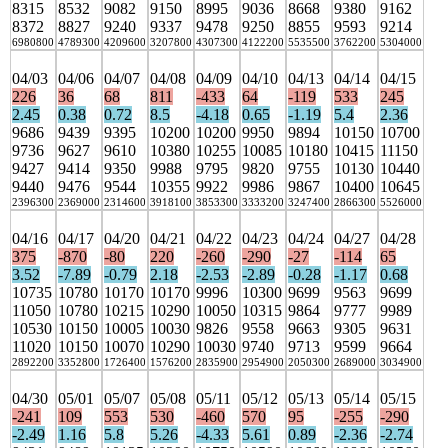
8315
8532
9082
9150
8995
9036
8668
9380
9162
8372
8827
9240
9337
9478
9250
8855
9593
9214
6980800
4789300
4209600
3207800
4307300
4122200
5535500
3762200
5304000
04/03
04/06
04/07
04/08
04/09
04/10
04/13
04/14
04/15
226
36
68
811
-433
64
-119
533
245
2.45
0.38
0.72
8.5
-4.18
0.65
-1.19
5.4
2.36
9686
9439
9395
10200
10200
9950
9894
10150
10700
9736
9627
9610
10380
10255
10085
10180
10415
11150
9427
9414
9350
9988
9795
9820
9755
10130
10440
9440
9476
9544
10355
9922
9986
9867
10400
10645
2396300
2369000
2314600
3918100
3853300
3333200
3247400
2866300
5526000
04/16
04/17
04/20
04/21
04/22
04/23
04/24
04/27
04/28
375
-870
-80
220
-260
-290
-27
-114
65
3.52
-7.89
-0.79
2.18
-2.53
-2.89
-0.28
-1.17
0.68
10735
10780
10170
10170
9996
10300
9699
9563
9699
11050
10780
10215
10290
10050
10315
9864
9777
9989
10530
10150
10005
10030
9826
9558
9663
9305
9631
11020
10150
10070
10290
10030
9740
9713
9599
9664
2892200
3352800
1726400
1576200
2835900
2954900
2050300
2689000
3034900
04/30
05/01
05/07
05/08
05/11
05/12
05/13
05/14
05/15
-241
109
553
530
-460
570
95
-255
-290
-2.49
1.16
5.8
5.26
-4.33
5.61
0.89
-2.36
-2.74