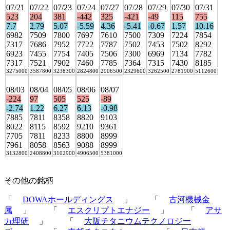
07/21
07/22
07/23
07/24
07/27
07/28
07/29
07/30
07/31
523
204
381
-442
325
-421
-49
115
755
7.7
2.79
5.07
-5.59
4.36
-5.41
-0.67
1.57
10.16
6982
7509
7800
7697
7610
7500
7309
7224
7854
7317
7686
7952
7722
7787
7502
7453
7502
8292
6923
7455
7754
7405
7506
7300
6969
7134
7782
7317
7521
7902
7460
7785
7364
7315
7430
8185
3275000
3587800
3238300
2824800
2906500
2329600
3262500
2781900
5112600
08/03
08/04
08/05
08/06
08/07
-224
97
505
525
-89
-2.74
1.22
6.27
6.13
-0.98
7885
7811
8358
8820
9103
8022
8115
8592
9210
9361
7705
7811
8233
8800
8999
7961
8058
8563
9088
8999
3132800
2408800
3102900
4906500
5381000
その他の銘柄
「
DOWAホールディングス
」 「
古河機械金
属
」 「
エスクリプトエナジー
」 「
アサ
カ理研
」 「
大阪チタニウムテクノロジー