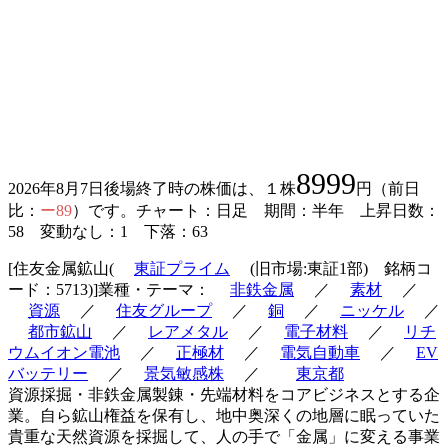
8999
2026年8月7日後場終了時の株価は、１株
円（前日
比：
ー89
）です。チャート：日足 期間：半年 上昇日数：
58 変動なし：1 下落：63
[住友金属鉱山(
東証プライム
(旧市場:東証1部) 銘柄コ
ード：5713)]業種・テーマ：
非鉄金属
／
素材
／
資源
／
住友グループ
／
銅
／
ニッケル
／
都市鉱山
／
レアメタル
／
電子材料
／
リチ
ウムイオン電池
／
正極材
／
電気自動車
／
EV
バッテリー
／
景気敏感株
／
東京都
資源採掘・非鉄金属製錬・先端材料をコアビジネスとする企
業。自ら鉱山権益を保有し、地中奥深くの地層に眠っていた
貴重な天然資源を採掘して、人の手で「金属」に変える事業