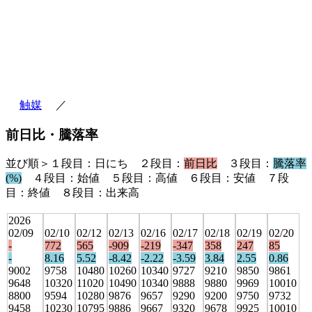
触媒
／
前日比・騰落率
並び順＞１段目：日にち ２段目：
前日比
３段目：
騰落率
(%)
４段目：始値 ５段目：高値 ６段目：安値 ７段
目：終値 ８段目：出来高
2026
02/09
02/10
02/12
02/13
02/16
02/17
02/18
02/19
02/20
-
772
565
-909
-219
-347
358
247
85
-
8.16
5.52
-8.42
-2.22
-3.59
3.84
2.55
0.86
9002
9758
10480
10260
10340
9727
9210
9850
9861
9648
10320
11020
10490
10340
9888
9880
9969
10010
8800
9594
10280
9876
9657
9290
9200
9750
9732
9458
10230
10795
9886
9667
9320
9678
9925
10010