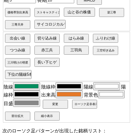
陰線
陰線枠
陽線
陽
線枠
出来高
背景色
目盛
次のローソク足パターンが出現した銘柄リスト：