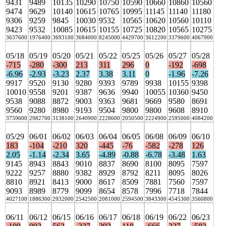
9431
9489
10135
10290
10750
10590
10660
10860
10560
9474
9629
10140
10615
10765
10995
11145
11140
11180
9306
9259
9845
10030
9532
10565
10620
10560
10110
9423
9532
10085
10615
10155
10725
10820
10565
10275
3637600
1976400
3693100
3684000
8245000
4429700
3612200
3379600
4067900
05/18
05/19
05/20
05/21
05/22
05/25
05/26
05/27
05/28
-715
-280
-300
213
311
296
0
-192
-698
-6.96
-2.93
-3.23
2.37
3.38
3.11
0
-1.96
-7.26
9917
9520
9130
9280
9393
9789
9938
10155
9398
10010
9558
9201
9387
9636
9940
10055
10360
9450
9538
9088
8872
9003
9363
9681
9669
9580
8691
9560
9280
8980
9193
9504
9800
9800
9608
8910
3759600
2982700
3138100
2640900
2228600
2050500
2224900
2595000
4084200
05/29
06/01
06/02
06/03
06/04
06/05
06/08
06/09
06/10
183
-104
-210
320
-445
-76
-582
-278
126
2.05
-1.14
-2.34
3.65
-4.89
-0.88
-6.78
-3.48
1.63
9145
8943
8843
9010
8837
8690
8100
8095
7597
9222
9257
8880
9382
8929
8792
8211
8095
8026
8810
8921
8413
9000
8617
8509
7881
7560
7597
9093
8989
8779
9099
8654
8578
7996
7718
7844
4027100
1886300
2932000
2542500
2081000
2594500
3843300
4545300
3560800
06/11
06/12
06/15
06/16
06/17
06/18
06/19
06/22
06/23