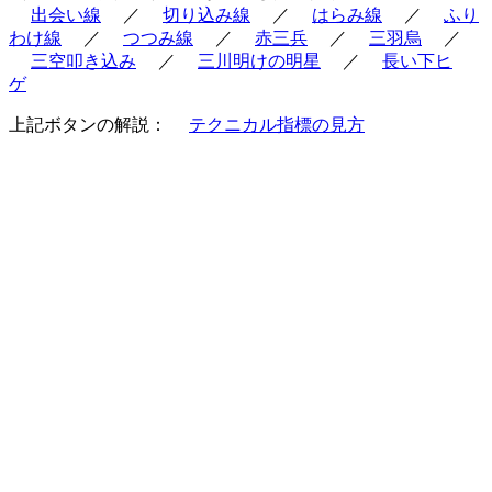
出会い線
／
切り込み線
／
はらみ線
／
ふり
わけ線
／
つつみ線
／
赤三兵
／
三羽烏
／
三空叩き込み
／
三川明けの明星
／
長い下ヒ
ゲ
上記ボタンの解説：
テクニカル指標の見方