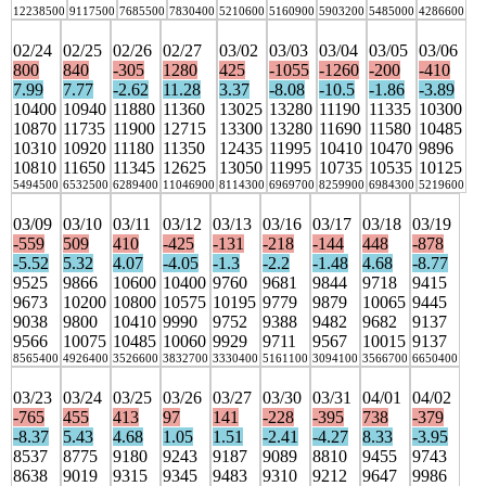
12238500
9117500
7685500
7830400
5210600
5160900
5903200
5485000
4286600
02/24
02/25
02/26
02/27
03/02
03/03
03/04
03/05
03/06
800
840
-305
1280
425
-1055
-1260
-200
-410
7.99
7.77
-2.62
11.28
3.37
-8.08
-10.5
-1.86
-3.89
10400
10940
11880
11360
13025
13280
11190
11335
10300
10870
11735
11900
12715
13300
13280
11690
11580
10485
10310
10920
11180
11350
12435
11995
10410
10470
9896
10810
11650
11345
12625
13050
11995
10735
10535
10125
5494500
6532500
6289400
11046900
8114300
6969700
8259900
6984300
5219600
03/09
03/10
03/11
03/12
03/13
03/16
03/17
03/18
03/19
-559
509
410
-425
-131
-218
-144
448
-878
-5.52
5.32
4.07
-4.05
-1.3
-2.2
-1.48
4.68
-8.77
9525
9866
10600
10400
9760
9681
9844
9718
9415
9673
10200
10800
10575
10195
9779
9879
10065
9445
9038
9800
10410
9990
9752
9388
9482
9682
9137
9566
10075
10485
10060
9929
9711
9567
10015
9137
8565400
4926400
3526600
3832700
3330400
5161100
3094100
3566700
6650400
03/23
03/24
03/25
03/26
03/27
03/30
03/31
04/01
04/02
-765
455
413
97
141
-228
-395
738
-379
-8.37
5.43
4.68
1.05
1.51
-2.41
-4.27
8.33
-3.95
8537
8775
9180
9243
9187
9089
8810
9455
9743
8638
9019
9315
9345
9483
9310
9212
9647
9986