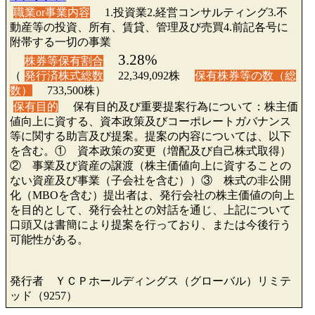
職業or事業内容
1.投資業2.経営コンサルティング3.不
動産等の投資、所有、賃貸、管理及び売買4.前記各号に
附帯する一切の事業
3.28%
株券等保有割合
（
発行済株式総数
22,349,092株
保有株券等の数（総
数）
733,500株）
保有目的
保有目的及び重要提案行為について：株主価
値向上に資する、資本政策及びコーポレートガバナンス
等に関する助言及び提案。提案の内容については、以下
を含む。① 資本政策の変更（増配及び自己株式取得）
② 事業及び資産の譲渡（株主価値向上に資することの
ない資産及び事業（子会社を含む））③ 株式の非公開
化（MBOを含む）提出者は、発行会社の株主価値の向上
を目的として、発行会社との対話を通じ、上記について
口頭又は書簡により提案を行っており、または今後行う
可能性がある。
発行者 ＹＣＰホールディングス（グローバル）リミテ
ッド（9257）