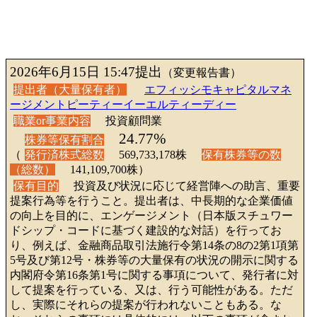
2026年6月15日 15:47提出
（変更報告書）
提出者（大量保有者）
エフィッシモキャピタルマネ
ージメントピーティーイーエルティーディー
職業or事業内容
投資顧問業
24.77%
株券等保有割合
（
発行済株式総数
569,733,178株
保有株券等の数
（総数）
141,109,700株）
保有目的
投資及び状況に応じて経営陣への助言、重要
提案行為等を行うこと。提出者は、中長期的な企業価値
の向上を目的に、エンゲージメント（日本版スチュワー
ドシップ・コードに基づく建設的な対話）を行ってお
り、例えば、金融商品取引法施行令第14条の8の2第1項第
5号及び第12号・株券等の大量保有の状況の開示に関する
内閣府令第16条第1号に関する事項について、発行者に対
して提案を行っている、又は、行う可能性がある。ただ
し、実際にそれらの提案が行われないこともある。な