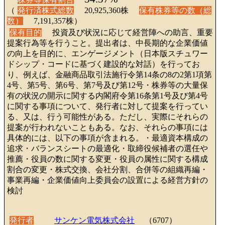
（
発行済株式総数
20,925,360株
保有株券等の数（総
数）
7,191,357株）
保有目的
投資及び状況に応じて経営陣への助言、重要
提案行為等を行うこと。提出者は、中長期的な企業価値
の向上を目的に、エンゲージメント（日本版スチュワー
ドシップ・コードに基づく建設的な対話）を行ってお
り、例えば、金融商品取引法施行令第14条の8の2第1項第
4号、第5号、第6号、第7号及び第12号・株券等の大量保
有の状況の開示に関する内閣府令第16条第1号及び第4号
に関する事項について、発行者に対して提案を行ってい
る、又は、行う可能性がある。ただし、実際にそれらの
提案が行われないこともある。なお、それらの事項には
具体的には、以下の事項が含まれる。・最適資本構成の
追求・バランスシートの最適化・取締役候補者の選任や
推薦・役員の数に関する変更・役員の属性に関する構成
割合の変更・株式交換、会社分割、合併等の組織再編・
事業再編・企業価値向上委員会の設置による経営方針の
検討
発行者
サンケン電気株式会社
（6707）