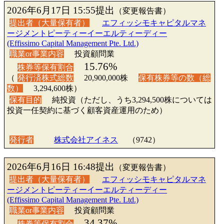
2026年6月17日 15:55提出
（変更報告書）
提出者（大量保有者）
エフィッシモキャピタルマネ
ージメントピーティーイーエルティーディー
(Effissimo Capital Management Pte. Ltd.)
職業or事業内容
投資顧問業
15.76%
株券等保有割合
（
発行済株式総数
20,900,000株
保有株券等の数（総
数）
3,294,600株）
保有目的
純投資（ただし、うち3,294,500株については
投資一任契約に基づく顧客資産運用のため）
発行者
株式会社アイネス
（9742）
2026年6月16日 16:48提出
（変更報告書）
提出者（大量保有者）
エフィッシモキャピタルマネ
ージメントピーティーイーエルティーディー
(Effissimo Capital Management Pte. Ltd.)
職業or事業内容
投資顧問業
34.37%
株券等保有割合