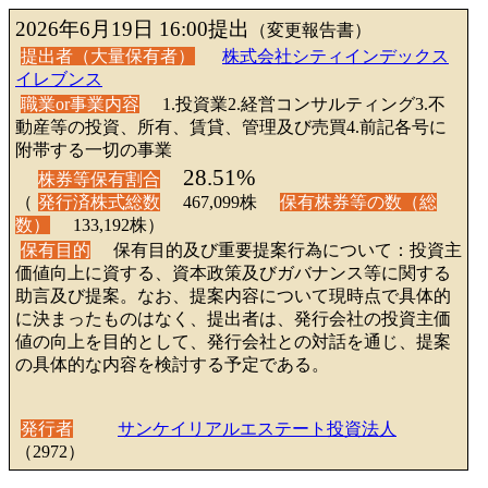
2026年6月19日 16:00提出
（変更報告書）
提出者（大量保有者）
株式会社シティインデックス
イレブンス
職業or事業内容
1.投資業2.経営コンサルティング3.不
動産等の投資、所有、賃貸、管理及び売買4.前記各号に
附帯する一切の事業
28.51%
株券等保有割合
（
発行済株式総数
467,099株
保有株券等の数（総
数）
133,192株）
保有目的
保有目的及び重要提案行為について：投資主
価値向上に資する、資本政策及びガバナンス等に関する
助言及び提案。なお、提案内容について現時点で具体的
に決まったものはなく、提出者は、発行会社の投資主価
値の向上を目的として、発行会社との対話を通じ、提案
の具体的な内容を検討する予定である。
発行者
サンケイリアルエステート投資法人
（2972）