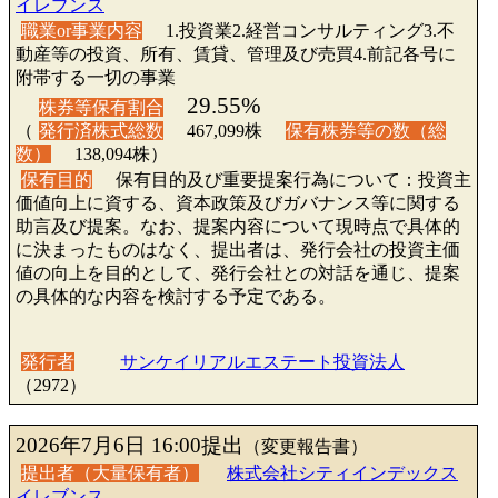
イレブンス
職業or事業内容
1.投資業2.経営コンサルティング3.不
動産等の投資、所有、賃貸、管理及び売買4.前記各号に
附帯する一切の事業
29.55%
株券等保有割合
（
発行済株式総数
467,099株
保有株券等の数（総
数）
138,094株）
保有目的
保有目的及び重要提案行為について：投資主
価値向上に資する、資本政策及びガバナンス等に関する
助言及び提案。なお、提案内容について現時点で具体的
に決まったものはなく、提出者は、発行会社の投資主価
値の向上を目的として、発行会社との対話を通じ、提案
の具体的な内容を検討する予定である。
発行者
サンケイリアルエステート投資法人
（2972）
2026年7月6日 16:00提出
（変更報告書）
提出者（大量保有者）
株式会社シティインデックス
イレブンス