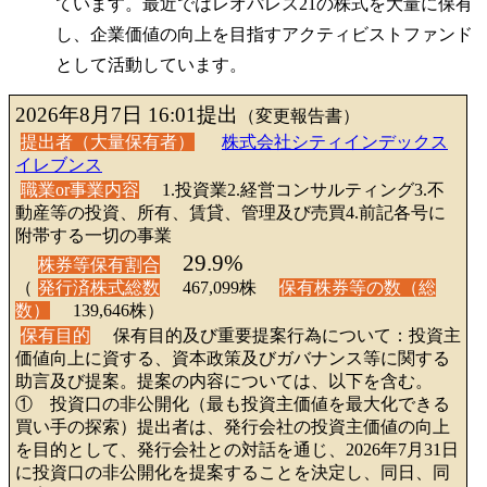
ています。最近ではレオパレス21の株式を大量に保有
し、企業価値の向上を目指すアクティビストファンド
として活動しています。
2026年8月7日 16:01提出
（変更報告書）
提出者（大量保有者）
株式会社シティインデックス
イレブンス
職業or事業内容
1.投資業2.経営コンサルティング3.不
動産等の投資、所有、賃貸、管理及び売買4.前記各号に
附帯する一切の事業
29.9%
株券等保有割合
（
発行済株式総数
467,099株
保有株券等の数（総
数）
139,646株）
保有目的
保有目的及び重要提案行為について：投資主
価値向上に資する、資本政策及びガバナンス等に関する
助言及び提案。提案の内容については、以下を含む。
① 投資口の非公開化（最も投資主価値を最大化できる
買い手の探索）提出者は、発行会社の投資主価値の向上
を目的として、発行会社との対話を通じ、2026年7月31日
に投資口の非公開化を提案することを決定し、同日、同