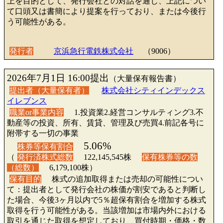
上を目的として、発行会社との対話を通じ、上記につい
て口頭又は書簡により提案を行っており、または今後行
う可能性がある。
発行者
京浜急行電鉄株式会社
（9006）
2026年7月1日 16:00提出
（大量保有報告書）
提出者（大量保有者）
株式会社シティインデックス
イレブンス
職業or事業内容
1.投資業2.経営コンサルティング3.不
動産等の投資、所有、賃貸、管理及び売買4.前記各号に
附帯する一切の事業
5.06%
株券等保有割合
（
発行済株式総数
122,145,545株
保有株券等の数
（総数）
6,179,100株）
保有目的
株式の追加取得または売却の可能性につい
て：提出者として発行会社の株価が割安であると判断し
た場合、今後3ヶ月以内で5％超保有割合を増加する株式
取得を行う可能性がある。当該増加は市場内外における
取引を通じた取得を想定しており、買付時期・価格・数