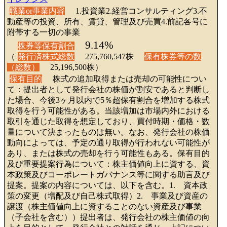
職業or事業内容
1.投資業2.経営コンサルティング3.不
動産等の投資、所有、賃貸、管理及び売買4.前記各号に
附帯する一切の事業
9.14%
株券等保有割合
（
発行済株式総数
275,760,547株
保有株券等の数
（総数）
25,196,500株）
保有目的
株式の追加取得または売却の可能性につい
て：提出者として発行会社の株価が割安であると判断し
た場合、今後3ヶ月以内で5％超保有割合を増加する株式
取得を行う可能性がある。当該増加は市場内外における
取引を通じた取得を想定しており、買付時期・価格・数
量について決まったものは無い。なお、発行会社の株価
動向によっては、予定の通り取得が行われない可能性が
あり、または株式の売却を行う可能性もある。保有目的
及び重要提案行為について：株主価値向上に資する、資
本政策及びコーポレートガバナンス等に関する助言及び
提案。提案の内容については、以下を含む。1. 資本政
策の変更（増配及び自己株式取得）2. 事業及び資産の
譲渡（株主価値向上に資することのない資産及び事業
（子会社を含む））提出者は、発行会社の株主価値の向