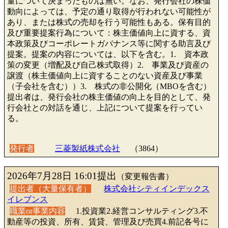
量について決まったものは無い。なお、発行会社の株価
動向によっては、予定の通り取得が行われない可能性が
あり、または株式の売却を行う可能性もある。保有目的
及び重要提案行為について：株主価値向上に資する、資
本政策及びコーポレートガバナンス等に関する助言及び
提案。提案の内容については、以下を含む。1. 資本政
策の変更（増配及び自己株式取得）2. 事業及び資産の
譲渡（株主価値向上に資することのない資産及び事業
（子会社を含む））3. 株式の非公開化（MBOを含む）
提出者は、発行会社の株主価値の向上を目的として、発
行会社との対話を通じ、上記について提案を行ってい
る。
発行者
三菱製紙株式会社
（3864）
2026年7月28日 16:01提出
（変更報告書）
提出者（大量保有者）
株式会社シティインデックス
イレブンス
職業or事業内容
1.投資業2.経営コンサルティング3.不
動産等の投資、所有、賃貸、管理及び売買4.前記各号に