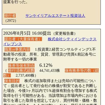
提案を行った。
発行者
サンケイリアルエステート投資法人
（2972）
2026年8月5日 16:00提出
（変更報告書）
提出者（大量保有者）
株式会社シティインデックス
イレブンス
職業or事業内容
1.投資業2.経営コンサルティング3.不
動産等の投資、所有、賃貸、管理及び売買4.前記各号に
附帯する一切の事業
6.12%
株券等保有割合
（
発行済株式総数
44,741,433株
保有株券等の数（総
数）
2,737,400株）
保有目的
株式の追加取得または売却の可能性につい
て：提出者として発行会社の株価が割安であると判断し
た場合、今後3ヶ月以内で5％超保有割合を増加する株式
取得を行う可能性がある。当該増加は市場内外における
取引を通じた取得を想定しており、買付時期・価格・数