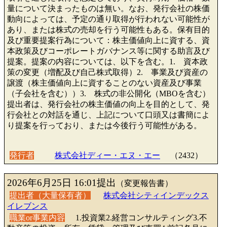
量について決まったものは無い。なお、発行会社の株価
動向によっては、予定の通り取得が行われない可能性が
あり、または株式の売却を行う可能性もある。保有目的
及び重要提案行為について：株主価値向上に資する、資
本政策及びコーポレートガバナンス等に関する助言及び
提案。提案の内容については、以下を含む。1. 資本政
策の変更（増配及び自己株式取得）2. 事業及び資産の
譲渡（株主価値向上に資することのない資産及び事業
（子会社を含む））3. 株式の非公開化（MBOを含む）
提出者は、発行会社の株主価値の向上を目的として、発
行会社との対話を通じ、上記について口頭又は書簡によ
り提案を行っており、または今後行う可能性がある。
発行者
株式会社ディー・エヌ・エー
（2432）
2026年6月25日 16:01提出
（変更報告書）
提出者（大量保有者）
株式会社シティインデックス
イレブンス
職業or事業内容
1.投資業2.経営コンサルティング3.不