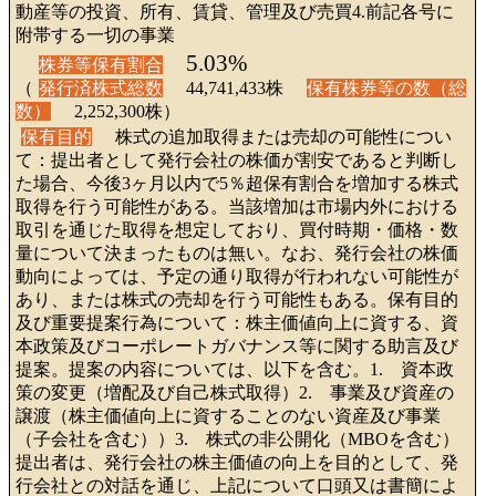
動産等の投資、所有、賃貸、管理及び売買4.前記各号に
附帯する一切の事業
5.03%
株券等保有割合
（
発行済株式総数
44,741,433株
保有株券等の数（総
数）
2,252,300株）
保有目的
株式の追加取得または売却の可能性につい
て：提出者として発行会社の株価が割安であると判断し
た場合、今後3ヶ月以内で5％超保有割合を増加する株式
取得を行う可能性がある。当該増加は市場内外における
取引を通じた取得を想定しており、買付時期・価格・数
量について決まったものは無い。なお、発行会社の株価
動向によっては、予定の通り取得が行われない可能性が
あり、または株式の売却を行う可能性もある。保有目的
及び重要提案行為について：株主価値向上に資する、資
本政策及びコーポレートガバナンス等に関する助言及び
提案。提案の内容については、以下を含む。1. 資本政
策の変更（増配及び自己株式取得）2. 事業及び資産の
譲渡（株主価値向上に資することのない資産及び事業
（子会社を含む））3. 株式の非公開化（MBOを含む）
提出者は、発行会社の株主価値の向上を目的として、発
行会社との対話を通じ、上記について口頭又は書簡によ