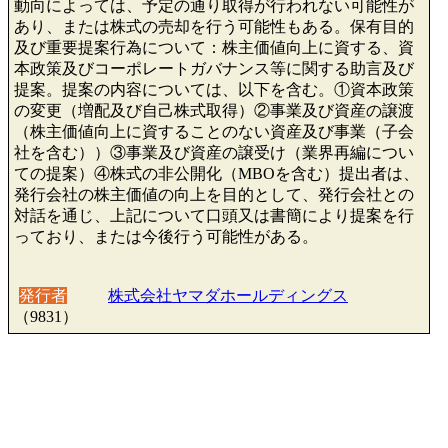
動向によっては、予定の通り取得が行われない可能性が
あり、または株式の売却を行う可能性もある。保有目的
及び重要提案行為について：株主価値向上に資する、資
本政策及びコーポレートガバナンス等に関する助言及び
提案。提案の内容については、以下を含む。①資本政策
の変更（増配及び自己株式取得）②事業及び資産の譲渡
（株主価値向上に資することのない資産及び事業（子会
社を含む））③事業及び資産の譲受け（業界再編につい
ての提案）④株式の非公開化（MBOを含む）提出者は、
発行会社の株主価値の向上を目的として、発行会社との
対話を通じ、上記について口頭又は書簡により提案を行
っており、または今後行う可能性がある。
発行者
株式会社ヤマダホールディングス
（9831）