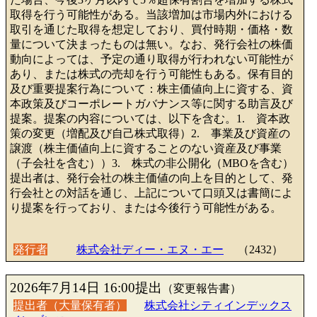
取得を行う可能性がある。当該増加は市場内外における
取引を通じた取得を想定しており、買付時期・価格・数
量について決まったものは無い。なお、発行会社の株価
動向によっては、予定の通り取得が行われない可能性が
あり、または株式の売却を行う可能性もある。保有目的
及び重要提案行為について：株主価値向上に資する、資
本政策及びコーポレートガバナンス等に関する助言及び
提案。提案の内容については、以下を含む。1. 資本政
策の変更（増配及び自己株式取得）2. 事業及び資産の
譲渡（株主価値向上に資することのない資産及び事業
（子会社を含む））3. 株式の非公開化（MBOを含む）
提出者は、発行会社の株主価値の向上を目的として、発
行会社との対話を通じ、上記について口頭又は書簡によ
り提案を行っており、または今後行う可能性がある。
発行者
株式会社ディー・エヌ・エー
（2432）
2026年7月14日 16:00提出
（変更報告書）
提出者（大量保有者）
株式会社シティインデックス