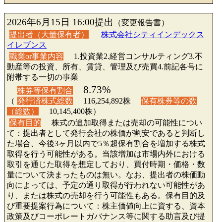
2026年6月15日 16:00提出
（変更報告書）
提出者（大量保有者）
株式会社シティインデックス
イレブンス
職業or事業内容
1.投資業2.経営コンサルティング3.不
動産等の投資、所有、賃貸、管理及び売買4.前記各号に
附帯する一切の事業
8.73%
株券等保有割合
（
発行済株式総数
116,254,892株
保有株券等の数
（総数）
10,145,400株）
保有目的
株式の追加取得または売却の可能性につい
て：提出者として発行会社の株価が割安であると判断し
た場合、今後3ヶ月以内で5％超保有割合を増加する株式
取得を行う可能性がある。当該増加は市場内外における
取引を通じた取得を想定しており、買付時期・価格・数
量について決まったものは無い。なお、提出者の株価動
向によっては、予定の通り取得が行われない可能性があ
り、または株式の売却を行う可能性もある。保有目的及
び重要提案行為について：株主価値向上に資する、資本
政策及びコーポレートガバナンス等に関する助言及び提