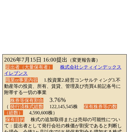
2026年7月15日 16:00提出
（変更報告書）
提出者（大量保有者）
株式会社シティインデックス
イレブンス
職業or事業内容
1.投資業2.経営コンサルティング3.不
動産等の投資、所有、賃貸、管理及び売買4.前記各号に
附帯する一切の事業
3.76%
株券等保有割合
（
発行済株式総数
122,145,545株
保有株券等の数
（総数）
4,590,600株）
保有目的
株式の追加取得または売却の可能性につい
て：提出者として発行会社の株価が割安であると判断し
た場合、今後3ヶ月以内で5％超保有割合を増加する株式