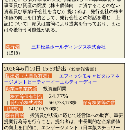
事業及び資産の譲渡（株主価値向上に資することのない
資産及び事業(子会社を含む)）提出者は、発行会社の株主
価値の向上を目的として、発行会社との対話を通じ、上
記について口頭又は書簡により提案を行っており、また
は今後行う可能性がある。
発行者
三井松島ホールディングス株式会社
（1518）
2026年6月10日 15:59提出
（変更報告書）
提出者（大量保有者）
エフィッシモキャピタルマネ
ージメントピーティーイーエルティーディー
職業or事業内容
投資顧問業
24.77%
株券等保有割合
（
発行済株式総数
569,733,178株
保有株券等の数
（総数）
141,109,700株）
保有目的
投資及び状況に応じて経営陣への助言、重要
提案行為等を行うこと。提出者は、中長期的な企業価値
の向上を目的に、エンゲージメント（日本版スチュワー