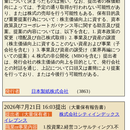
量について決まったものは無い。なお、提出者の株価動
向によっては、予定の通り取得が行われない可能性があ
り、または株式の売却を行う可能性もある。保有目的及
び重要提案行為について：株主価値向上に資する、資本
政策及びコーポレートガバナンス等に関する助言及び提
案。提案の内容については、以下を含む。1. 資本政策の
変更（増配及び自己株式取得）2. 事業及び資産の譲渡
（株主価値向上に資することのない資産および事業（子
会社を含む））3. 事業及び資産の譲受け（業界再編につ
いての提案）4. 株式の非公開化（MBOを含む）提出者
は、発行会社の株主価値の向上を目的として、発行会社
との対話を通じ、上記について口頭又は書簡により提案
を行っており、または今後行う可能性がある。
発行者
日本製紙株式会社
（3863）
2026年7月21日 16:03提出
（大量保有報告書）
提出者（大量保有者）
株式会社シティインデックス
イレブンス
職業or事業内容
1.投資業2.経営コンサルティング3.不