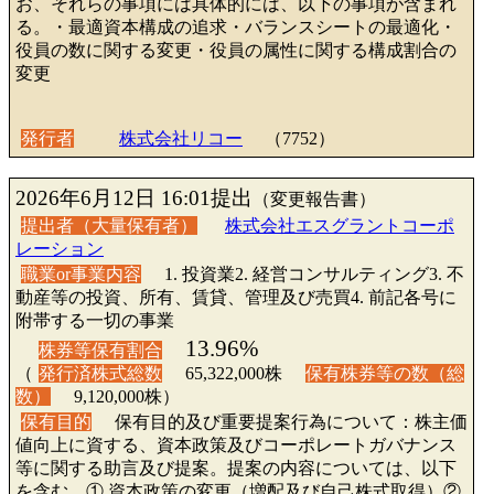
お、それらの事項には具体的には、以下の事項が含まれ
る。・最適資本構成の追求・バランスシートの最適化・
役員の数に関する変更・役員の属性に関する構成割合の
変更
発行者
株式会社リコー
（7752）
2026年6月12日 16:01提出
（変更報告書）
提出者（大量保有者）
株式会社エスグラントコーポ
レーション
職業or事業内容
1. 投資業2. 経営コンサルティング3. 不
動産等の投資、所有、賃貸、管理及び売買4. 前記各号に
附帯する一切の事業
13.96%
株券等保有割合
（
発行済株式総数
65,322,000株
保有株券等の数（総
数）
9,120,000株）
保有目的
保有目的及び重要提案行為について：株主価
値向上に資する、資本政策及びコーポレートガバナンス
等に関する助言及び提案。提案の内容については、以下
を含む。① 資本政策の変更（増配及び自己株式取得）②