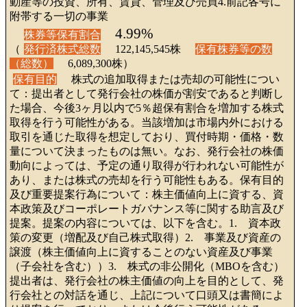
動産等の投資、所有、賃貸、管理及び売買4.前記各号に
附帯する一切の事業
4.99%
株券等保有割合
（
発行済株式総数
122,145,545株
保有株券等の数
（総数）
6,089,300株）
保有目的
株式の追加取得または売却の可能性につい
て：提出者として発行会社の株価が割安であると判断し
た場合、今後3ヶ月以内で5％超保有割合を増加する株式
取得を行う可能性がある。当該増加は市場内外における
取引を通じた取得を想定しており、買付時期・価格・数
量について決まったものは無い。なお、発行会社の株価
動向によっては、予定の通り取得が行われない可能性が
あり、または株式の売却を行う可能性もある。保有目的
及び重要提案行為について：株主価値向上に資する、資
本政策及びコーポレートガバナンス等に関する助言及び
提案。提案の内容については、以下を含む。1. 資本政
策の変更（増配及び自己株式取得）2. 事業及び資産の
譲渡（株主価値向上に資することのない資産及び事業
（子会社を含む））3. 株式の非公開化（MBOを含む）
提出者は、発行会社の株主価値の向上を目的として、発
行会社との対話を通じ、上記について口頭又は書簡によ