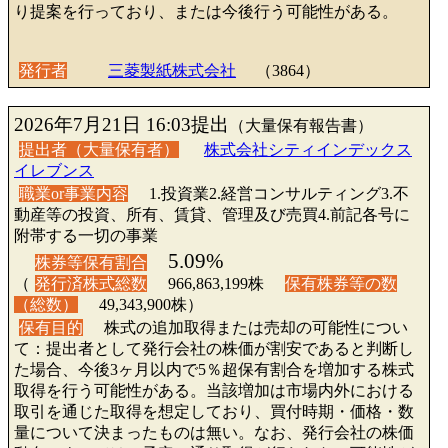
り提案を行っており、または今後行う可能性がある。
発行者
三菱製紙株式会社
（3864）
2026年7月21日 16:03提出
（大量保有報告書）
提出者（大量保有者）
株式会社シティインデックス
イレブンス
職業or事業内容
1.投資業2.経営コンサルティング3.不
動産等の投資、所有、賃貸、管理及び売買4.前記各号に
附帯する一切の事業
5.09%
株券等保有割合
（
発行済株式総数
966,863,199株
保有株券等の数
（総数）
49,343,900株）
保有目的
株式の追加取得または売却の可能性につい
て：提出者として発行会社の株価が割安であると判断し
た場合、今後3ヶ月以内で5％超保有割合を増加する株式
取得を行う可能性がある。当該増加は市場内外における
取引を通じた取得を想定しており、買付時期・価格・数
量について決まったものは無い。なお、発行会社の株価