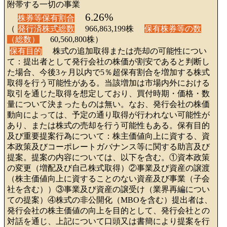
附帯する一切の事業
6.26%
株券等保有割合
（
発行済株式総数
966,863,199株
保有株券等の数
（総数）
60,560,800株）
保有目的
株式の追加取得または売却の可能性につい
て：提出者として発行会社の株価が割安であると判断し
た場合、今後3ヶ月以内で5％超保有割合を増加する株式
取得を行う可能性がある。当該増加は市場内外における
取引を通じた取得を想定しており、買付時期・価格・数
量について決まったものは無い。なお、発行会社の株価
動向によっては、予定の通り取得が行われない可能性が
あり、または株式の売却を行う可能性もある。保有目的
及び重要提案行為について：株主価値向上に資する、資
本政策及びコーポレートガバナンス等に関する助言及び
提案。提案の内容については、以下を含む。①資本政策
の変更（増配及び自己株式取得）②事業及び資産の譲渡
（株主価値向上に資することのない資産及び事業（子会
社を含む））③事業及び資産の譲受け（業界再編につい
ての提案）④株式の非公開化（MBOを含む）提出者は、
発行会社の株主価値の向上を目的として、発行会社との
対話を通じ、上記について口頭又は書簡により提案を行