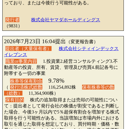
っており、または今後行う可能性がある。
発行者
株式会社ヤマダホールディングス
（9831）
2026年7月23日 16:04提出
（変更報告書）
提出者（大量保有者）
株式会社シティインデックス
イレブンス
職業or事業内容
1.投資業2.経営コンサルティング3.不
動産等の投資、所有、賃貸、管理及び売買4.前記各号に
附帯する一切の事業
9.78%
株券等保有割合
（
発行済株式総数
116,254,892株
保有株券等の数
（総数）
11,364,900株）
保有目的
株式の追加取得または売却の可能性につい
て：提出者として発行会社の株価が割安であると判断し
た場合、今後3ヶ月以内で5％超保有割合を増加する株式
取得を行う可能性がある。当該増加は市場内外における
取引を通じた取得を想定しており、買付時期・価格・数