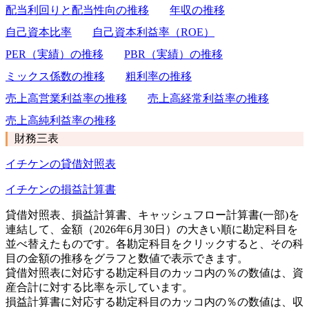
配当利回りと配当性向の推移
年収の推移
自己資本比率
自己資本利益率（ROE）
PER（実績）の推移
PBR（実績）の推移
ミックス係数の推移
粗利率の推移
売上高営業利益率の推移
売上高経常利益率の推移
売上高純利益率の推移
財務三表
イチケンの貸借対照表
イチケンの損益計算書
貸借対照表、損益計算書、キャッシュフロー計算書(一部)を
連結して、金額（2026年6月30日）の大きい順に勘定科目を
並べ替えたものです。各勘定科目をクリックすると、その科
目の金額の推移をグラフと数値で表示できます。
貸借対照表に対応する勘定科目のカッコ内の％の数値は、資
産合計に対する比率を示しています。
損益計算書に対応する勘定科目のカッコ内の％の数値は、収