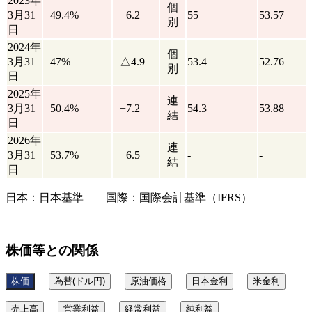
2023年
個
3月31
49.4%
+6.2
55
53.57
別
日
2024年
個
3月31
47%
△4.9
53.4
52.76
別
日
2025年
連
3月31
50.4%
+7.2
54.3
53.88
結
日
2026年
連
3月31
53.7%
+6.5
-
-
結
日
日本：日本基準 国際：国際会計基準（IFRS）
株価等との関係
株価
為替(ドル円)
原油価格
日本金利
米金利
売上高
営業利益
経常利益
純利益