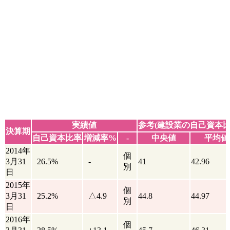
実績値
参考(建設業の自己資本比
決算期
自己資本比率
増減率%
-
中央値
平均値
2014年
個
3月31
26.5%
-
41
42.96
別
日
2015年
個
3月31
25.2%
△4.9
44.8
44.97
別
日
2016年
個