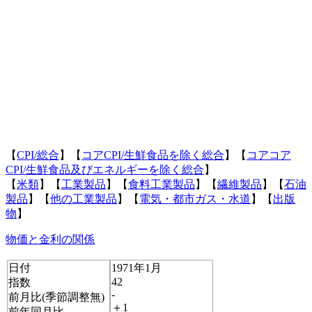
【
CPI/総合
】【
コアCPI/生鮮食品を除く総合
】【
コアコア
CPI/生鮮食品及びエネルギーを除く総合
】
【
米類
】【
工業製品
】【
食料工業製品
】【
繊維製品
】【
石油
製品
】【
他の工業製品
】【
電気・都市ガス・水道
】【
出版
物
】
物価と金利の関係
日付
1971年1月
42
指数
-
前月比(季節調整無)
＋1
前年同月比