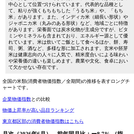
中心として位置づけられています。代表的な品種とし
て、粘りが強くもちもちした「うるち米」や、「もち
米」があります。また、インディカ米（細長い形状）や
ジャポニカ米（丸みのある形状）など、地域ごとに特徴
があります。栄養面では炭水化物が主成分ですが、ビタ
ミンやミネラルも含まれており、エネルギー源として優
れています。米は炊いてご飯として食べるほか、餅、寿
司、粥、酒など、多様な形に加工されます。玄米や胚芽
米は健康志向の人々に人気で、精米度合いによる味わい
や栄養価の違いも楽しめます。農業や文化、食卓におい
て欠かせない存在です。
全国の米類(消費者物価指数／全期間)の推移を表すロングチ
ャートです。
企業物価指数
との比較
物価上昇率が高い品目ランキング
東京都区部の消費者物価指数はこちら
月次（2026年6月） 前年同月比：
ー8.7
% （指