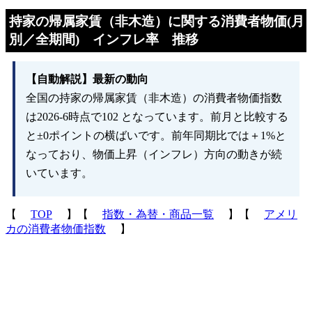
持家の帰属家賃（非木造）に関する消費者物価(月
別／全期間) インフレ率 推移
【自動解説】最新の動向
全国の持家の帰属家賃（非木造）の消費者物価指数
は2026-6時点で102 となっています。前月と比較する
と±0ポイントの横ばいです。前年同期比では＋1%と
なっており、物価上昇（インフレ）方向の動きが続
いています。
【
TOP
】【
指数・為替・商品一覧
】【
アメリ
カの消費者物価指数
】