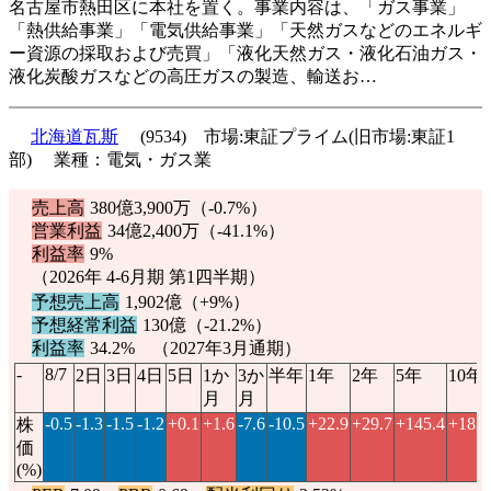
名古屋市熱田区に本社を置く。事業内容は、「ガス事業」
「熱供給事業」「電気供給事業」「天然ガスなどのエネルギ
ー資源の採取および売買」「液化天然ガス・液化石油ガス・
液化炭酸ガスなどの高圧ガスの製造、輸送お…
北海道瓦斯
(9534) 市場:東証プライム(旧市場:東証1
部) 業種：電気・ガス業
売上高
380億3,900万（
-0.7%
）
営業利益
34億2,400万（
-41.1%
）
利益率
9%
（2026年 4-6月期 第1四半期）
予想売上高
1,902億（
+9%
）
予想経常利益
130億（
-21.2%
）
利益率
34.2% （2027年3月通期）
-
8/7
2日
3日
4日
5日
1か
3か
半年
1年
2年
5年
10年
月
月
-0.5
-1.3
-1.5
-1.2
+0.1
+1.6
-7.6
-10.5
+22.9
+29.7
+145.4
+183.
株
価
(%)