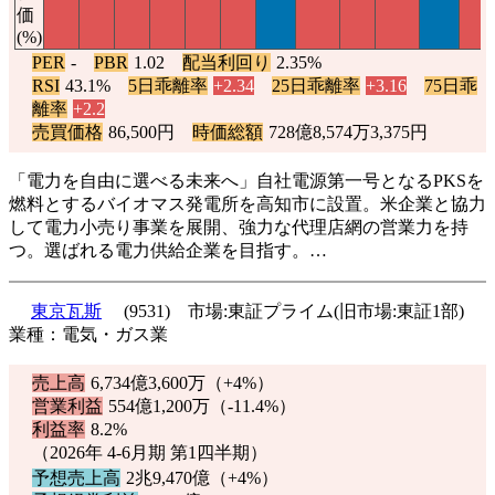
価
(%)
PER
-
PBR
1.02
配当利回り
2.35%
RSI
43.1%
5日乖離率
+2.34
25日乖離率
+3.16
75日乖
離率
+2.2
売買価格
86,500円
時価総額
728億8,574万3,375円
「電力を自由に選べる未来へ」自社電源第一号となるPKSを
燃料とするバイオマス発電所を高知市に設置。米企業と協力
して電力小売り事業を展開、強力な代理店網の営業力を持
つ。選ばれる電力供給企業を目指す。…
東京瓦斯
(9531) 市場:東証プライム(旧市場:東証1部)
業種：電気・ガス業
売上高
6,734億3,600万（
+4%
）
営業利益
554億1,200万（
-11.4%
）
利益率
8.2%
（2026年 4-6月期 第1四半期）
予想売上高
2兆9,470億（
+4%
）