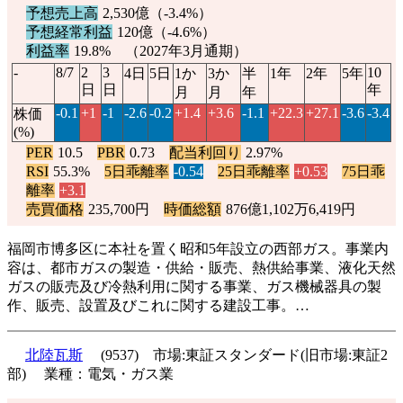
予想売上高
2,530億（
-3.4%
）
予想経常利益
120億（
-4.6%
）
利益率
19.8% （2027年3月通期）
-
8/7
2
3
10
4日
5日
1か
3か
半
1年
2年
5年
日
日
年
月
月
年
-0.1
+1
-1
-2.6
-0.2
+1.4
+3.6
-1.1
+22.3
+27.1
-3.6
-3.4
株価
(%)
PER
10.5
PBR
0.73
配当利回り
2.97%
RSI
55.3%
5日乖離率
-0.54
25日乖離率
+0.53
75日乖
離率
+3.1
売買価格
235,700円
時価総額
876億1,102万6,419円
福岡市博多区に本社を置く昭和5年設立の西部ガス。事業内
容は、都市ガスの製造・供給・販売、熱供給事業、液化天然
ガスの販売及び冷熱利用に関する事業、ガス機械器具の製
作、販売、設置及びこれに関する建設工事。…
北陸瓦斯
(9537) 市場:東証スタンダード(旧市場:東証2
部) 業種：電気・ガス業