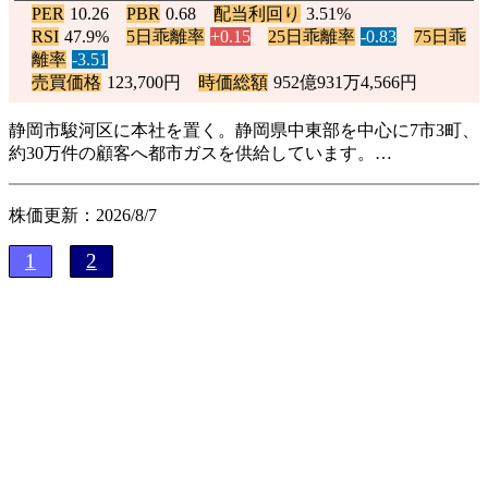
PER
10.26
PBR
0.68
配当利回り
3.51%
RSI
47.9%
5日乖離率
+0.15
25日乖離率
-0.83
75日乖
離率
-3.51
売買価格
123,700円
時価総額
952億931万4,566円
静岡市駿河区に本社を置く。静岡県中東部を中心に7市3町、
約30万件の顧客へ都市ガスを供給しています。…
株価更新：2026/8/7
1
2