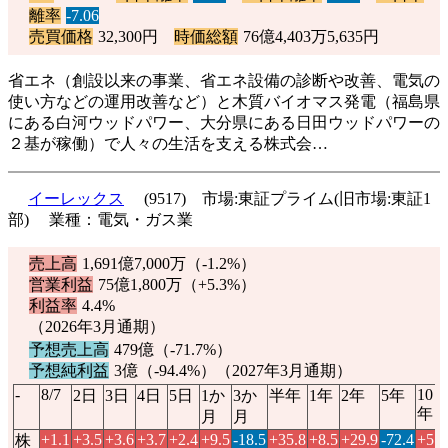
離率
-7.06
売買価格
32,300円
時価総額
76億4,403万5,635円
省エネ（創設以来の事業、省エネ設備の診断や改善、電気の
使い方などの運用改善など）と木質バイオマス発電（福島県
にある白河ウッドパワー、大分県にある日田ウッドパワーの
２基が稼働）で人々の生活を支える株式会…
イーレックス
(9517) 市場:東証プライム(旧市場:東証1
部) 業種：電気・ガス業
売上高
1,691億7,000万（
-1.2%
）
営業利益
75億1,800万（
+5.3%
）
利益率
4.4%
（2026年3月通期）
予想売上高
479億（
-71.7%
）
予想純利益
3億（
-94.4%
）（2027年3月通期）
-
8/7
10
2日
3日
4日
5日
1か
3か
半年
1年
2年
5年
年
月
月
+1.1
+3.5
+3.6
+3.7
+2.4
+9.5
-18.5
+35.8
+8.5
+29.9
-72.4
+5.3
株