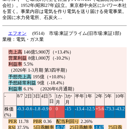
会社）。1952年(昭和27年)設立。東京都中央区にJパワー本社
を置く。事業内容は電気を作り電気を送り届ける発電事業。
全国に水力発電所、石炭火…
エフオン
(9514) 市場:東証プライム(旧市場:東証1部)
業種：電気・ガス業
売上高
146億5,900万（
+13.4%
）
営業利益
8億1,000万（
-10.2%
）
利益率
5.5%
（2026年 1-3月期 第3四半期）
予想売上高
195億（
+10.8%
）
予想経常利益
9億（
-18.4%
）
利益率
6.1% （2026年6月通期）
-
8/7
5
2日
3日
4日
1か
3か
半年
1年
2年
5年
10年
日
月
月
-0.3
-0.6
-1.8
-0.9
0
0
-15
-13.4
-12.5
+5.6
-73.3
-43.2
株価
(%)
PER
11.78
PBR
0.36
配当利回り
2.26%
RSI
37.5%
5日乖離率
-0.74
25日乖離率
-1.67
75日乖