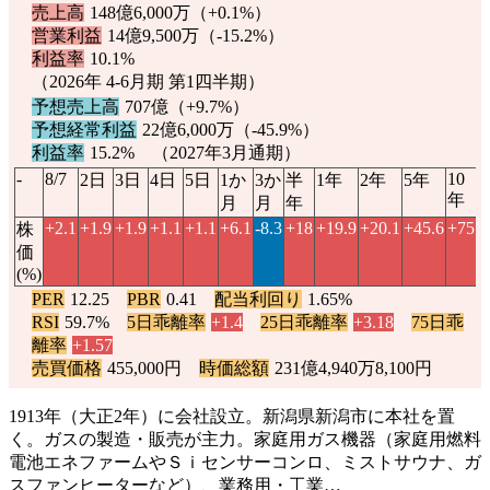
売上高
148億6,000万（
+0.1%
）
営業利益
14億9,500万（
-15.2%
）
利益率
10.1%
（2026年 4-6月期 第1四半期）
予想売上高
707億（
+9.7%
）
予想経常利益
22億6,000万（
-45.9%
）
利益率
15.2% （2027年3月通期）
-
8/7
10
2日
3日
4日
5日
1か
3か
半
1年
2年
5年
年
月
月
年
+2.1
+1.9
+1.9
+1.1
+1.1
+6.1
-8.3
+18
+19.9
+20.1
+45.6
+75
株
価
(%)
PER
12.25
PBR
0.41
配当利回り
1.65%
RSI
59.7%
5日乖離率
+1.4
25日乖離率
+3.18
75日乖
離率
+1.57
売買価格
455,000円
時価総額
231億4,940万8,100円
1913年（大正2年）に会社設立。新潟県新潟市に本社を置
く。ガスの製造・販売が主力。家庭用ガス機器（家庭用燃料
電池エネファームやＳｉセンサーコンロ、ミストサウナ、ガ
スファンヒーターなど）、業務用・工業…