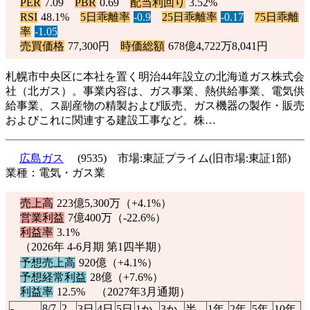
PER
7.09
PBR
0.69
配当利回り
3.52%
RSI
48.1%
5日乖離率
-0.9
25日乖離率
-0.17
75日乖離
率
-1.05
売買価格
77,300円
時価総額
678億4,722万8,041円
札幌市中央区に本社を置く明治44年設立の北海道ガス株式会
社（北ガス）。事業内容は、ガス事業、熱供給事業、電気供
給事業、ス副産物の精製および販売、ガス機器の製作・販売
およびこれに関連する建設工事など。株…
広島ガス
(9535) 市場:東証プライム(旧市場:東証1部)
業種：電気・ガス業
売上高
223億5,300万（
+4.1%
）
営業利益
7億400万（
-22.6%
）
利益率
3.1%
（2026年 4-6月期 第1四半期）
予想売上高
920億（
+4.1%
）
予想経常利益
28億（
+7.6%
）
利益率
12.5% （2027年3月通期）
-
8/7
2
3日
4日
5日
1か
3か
半
1年
2年
5年
10年