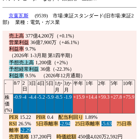
京葉瓦斯
(9539) 市場:東証スタンダード(旧市場:東証2
部) 業種：電気・ガス業
売上高
377億4,200万（
+0.1%
）
営業利益
36億7,900万（
+46.1%
）
利益率
9.7%
（2026年 1-3月期 第1四半期）
予想売上高
1,200億（
+2%
）
予想経常利益
36億（
-22.3%
）
利益率
9.5% （2026年12月通期）
-
8/7
2
3日
4日
5日
1か
3か
半年
1年
2年
5年
10年
日
月
月
-0.9
-4
-4.4
-5.2
-5.9
-8.5
-1.9
+15.9
+14.4
+59.3
+27.8
+75.9
株
価
(%)
PER
15.22
PBR
0.4
配当利回り
1.89%
RSI
26.5%
5日乖離率
-2.94
25日乖離率
-5.63
75日乖
離率
-2.29
売買価格
137,200円
時価総額
450億4,020万2,592円