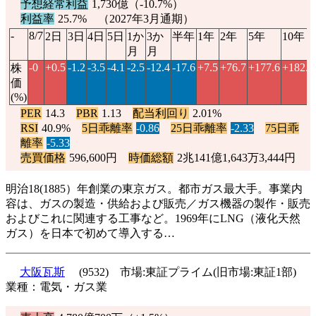
予想経常利益
1,730億（
-10.7%
）
利益率
25.7% （2027年3月通期）
-
8/7
2日
3日
4日
5日
1か
3か
半年
1年
2年
5年
10年
月
月
-0
+0.5
-1.2
-3.5
-4.1
-2.5
-12.4
-17.6
+7.5
+76.7
+177.6
+182.7
株
価
(%)
PER
14.3
PBR
1.13
配当利回り
2.01%
RSI
40.9%
5日乖離率
-0.86
25日乖離率
-2.33
75日乖
離率
-5.33
売買価格
596,600円
時価総額
2兆141億1,643万3,444円
明治18(1885）年創業の東京ガス。都市ガス最大手。事業内
容は、ガスの製造・供給および販売／ガス機器の製作・販売
およびこれに関連する工事など。1969年にLNG（液化天然
ガス）を日本で初めて導入する…
大阪瓦斯
(9532) 市場:東証プライム(旧市場:東証1部)
業種：電気・ガス業