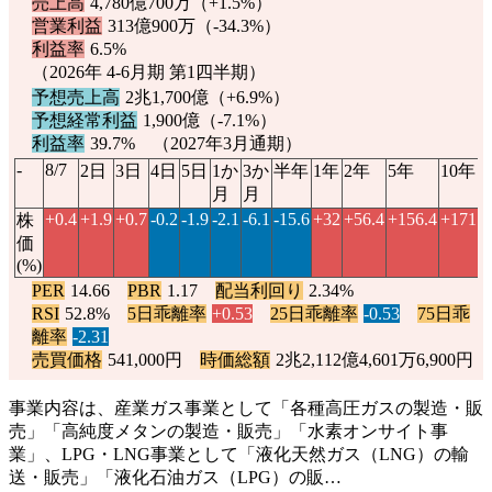
売上高
4,780億700万（
+1.5%
）
営業利益
313億900万（
-34.3%
）
利益率
6.5%
（2026年 4-6月期 第1四半期）
予想売上高
2兆1,700億（
+6.9%
）
予想経常利益
1,900億（
-7.1%
）
利益率
39.7% （2027年3月通期）
-
8/7
2日
3日
4日
5日
1か
3か
半年
1年
2年
5年
10年
月
月
+0.4
+1.9
+0.7
-0.2
-1.9
-2.1
-6.1
-15.6
+32
+56.4
+156.4
+171.2
株
価
(%)
PER
14.66
PBR
1.17
配当利回り
2.34%
RSI
52.8%
5日乖離率
+0.53
25日乖離率
-0.53
75日乖
離率
-2.31
売買価格
541,000円
時価総額
2兆2,112億4,601万6,900円
事業内容は、産業ガス事業として「各種高圧ガスの製造・販
売」「高純度メタンの製造・販売」「水素オンサイト事
業」、LPG・LNG事業として「液化天然ガス（LNG）の輸
送・販売」「液化石油ガス（LPG）の販…