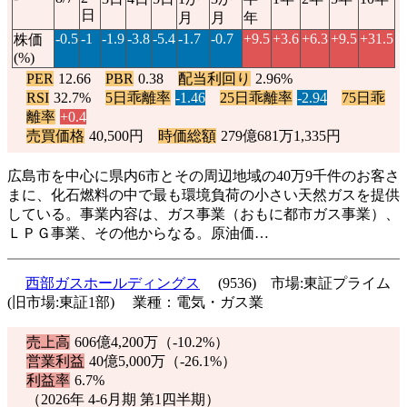
日
月
月
年
-0.5
-1
-1.9
-3.8
-5.4
-1.7
-0.7
+9.5
+3.6
+6.3
+9.5
+31.5
株価
(%)
PER
12.66
PBR
0.38
配当利回り
2.96%
RSI
32.7%
5日乖離率
-1.46
25日乖離率
-2.94
75日乖
離率
+0.4
売買価格
40,500円
時価総額
279億681万1,335円
広島市を中心に県内6市とその周辺地域の40万9千件のお客さ
まに、化石燃料の中で最も環境負荷の小さい天然ガスを提供
している。事業内容は、ガス事業（おもに都市ガス事業）、
ＬＰＧ事業、その他からなる。原油価…
西部ガスホールディングス
(9536) 市場:東証プライム
(旧市場:東証1部) 業種：電気・ガス業
売上高
606億4,200万（
-10.2%
）
営業利益
40億5,000万（
-26.1%
）
利益率
6.7%
（2026年 4-6月期 第1四半期）