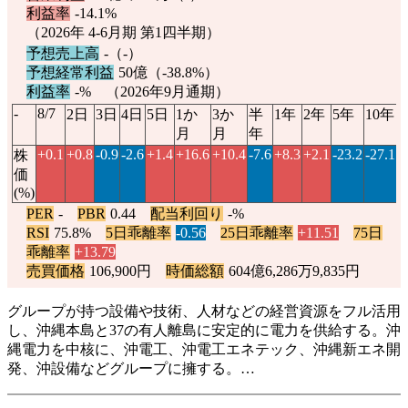
利益率
-14.1%
（2026年 4-6月期 第1四半期）
予想売上高
-（-）
予想経常利益
50億（
-38.8%
）
利益率
-% （2026年9月通期）
-
8/7
2日
3日
4日
5日
1か
3か
半
1年
2年
5年
10年
月
月
年
+0.1
+0.8
-0.9
-2.6
+1.4
+16.6
+10.4
-7.6
+8.3
+2.1
-23.2
-27.1
株
価
(%)
PER
-
PBR
0.44
配当利回り
-%
RSI
75.8%
5日乖離率
-0.56
25日乖離率
+11.51
75日
乖離率
+13.79
売買価格
106,900円
時価総額
604億6,286万9,835円
グループが持つ設備や技術、人材などの経営資源をフル活用
し、沖縄本島と37の有人離島に安定的に電力を供給する。沖
縄電力を中核に、沖電工、沖電工エネテック、沖縄新エネ開
発、沖設備などグループに擁する。…