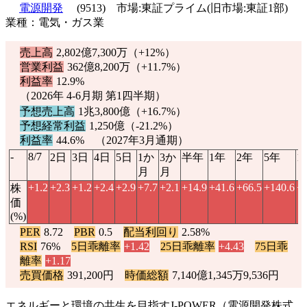
電源開発
(9513) 市場:東証プライム(旧市場:東証1部)
業種：電気・ガス業
売上高
2,802億7,300万（
+12%
）
営業利益
362億8,200万（
+11.7%
）
利益率
12.9%
（2026年 4-6月期 第1四半期）
予想売上高
1兆3,800億（
+16.7%
）
予想経常利益
1,250億（
-21.2%
）
利益率
44.6% （2027年3月通期）
-
8/7
2日
3日
4日
5日
1か
3か
半年
1年
2年
5年
1
月
月
+1.2
+2.3
+1.2
+2.4
+2.9
+7.7
+2.1
+14.9
+41.6
+66.5
+140.6
+6
株
価
(%)
PER
8.72
PBR
0.5
配当利回り
2.58%
RSI
76%
5日乖離率
+1.42
25日乖離率
+4.43
75日乖
離率
+1.17
売買価格
391,200円
時価総額
7,140億1,345万9,536円
エネルギーと環境の共生を目指すJ-POWER（電源開発株式