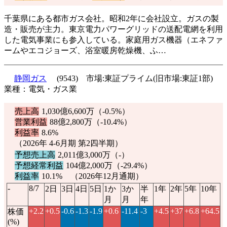
千葉県にある都市ガス会社。昭和2年に会社設立。ガスの製
造・販売が主力。東京電力パワーグリッドの送配電網を利用
した電気事業にも参入している。家庭用ガス機器（エネファ
ームやエコジョーズ、浴室暖房乾燥機、ふ…
静岡ガス
(9543) 市場:東証プライム(旧市場:東証1部)
業種：電気・ガス業
売上高
1,030億6,600万（
-0.5%
）
営業利益
88億2,800万（
-10.4%
）
利益率
8.6%
（2026年 4-6月期 第2四半期）
予想売上高
2,011億3,000万（-）
予想経常利益
104億2,000万（
-29.4%
）
利益率
10.1% （2026年12月通期）
-
8/7
2日
3日
4日
5日
1か
3か
半
1年
2年
5年
10年
月
月
年
+2.2
+0.5
-0.6
-1.3
-1.9
+0.6
-11.4
-3
+4.5
+37
+6.8
+64.5
株価
(%)