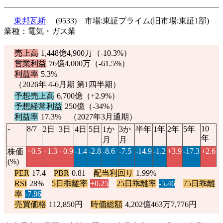
東邦瓦斯
(9533) 市場:東証プライム(旧市場:東証1部)
業種：電気・ガス業
売上高
1,448億4,900万（
-10.3%
）
営業利益
76億4,000万（
-61.5%
）
利益率
5.3%
（2026年 4-6月期 第1四半期）
予想売上高
6,700億（
+2.9%
）
予想経常利益
250億（
-34%
）
利益率
17.3% （2027年3月通期）
-
8/7
10
2日
3日
4日
5日
1か
3か
半年
1年
2年
5年
年
月
月
+0.5
+1.3
+0.9
-1.4
-2.8
-8.6
-7.5
-14.9
-1.2
+3.9
-17.3
+2.6
株価
(%)
PER
17.4
PBR
0.81
配当利回り
1.99%
RSI
28%
5日乖離率
+0.25
25日乖離率
-5.46
75日乖離
率
-7.86
売買価格
112,850円
時価総額
4,202億463万7,776円