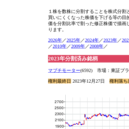
１株を数株に分割することを株式分割
買いにくくなった株価を下げる等の目
価を分割比率で割った修正株価で描画
ります。
2026年
／
2025年
／
2024年
／
2023年
／
20
／
2010年
／
2009年
／
2008年
／
2023年分割済み銘柄
マブチモーター
(6592) 市場：東証
権利最終日
2023年12月27日
権利落ち