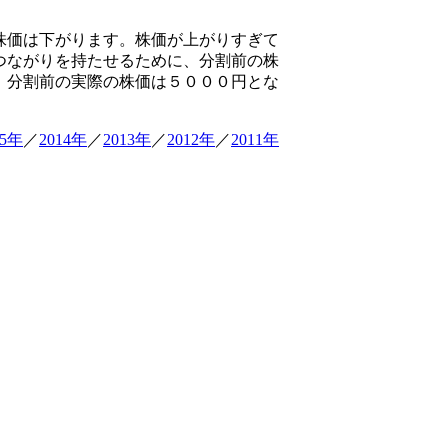
株価は下がります。株価が上がりすぎて
つながりを持たせるために、分割前の株
、分割前の実際の株価は５０００円とな
15年
／
2014年
／
2013年
／
2012年
／
2011年