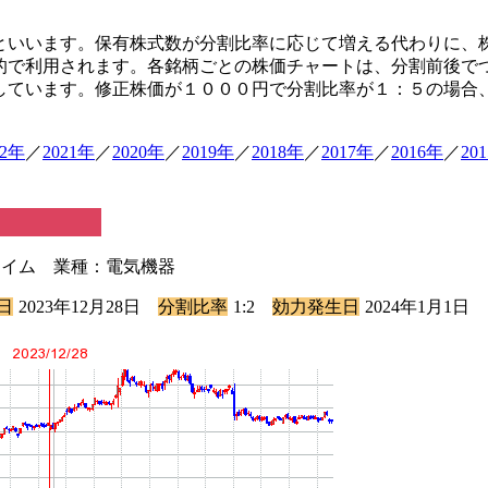
といいます。保有株式数が分割比率に応じて増える代わりに、
的で利用されます。各銘柄ごとの株価チャートは、分割前後で
しています。修正株価が１０００円で分割比率が１：５の場合
22年
／
2021年
／
2020年
／
2019年
／
2018年
／
2017年
／
2016年
／
20
プライム 業種：電気機器
日
2023年12月28日
分割比率
1:2
効力発生日
2024年1月1日