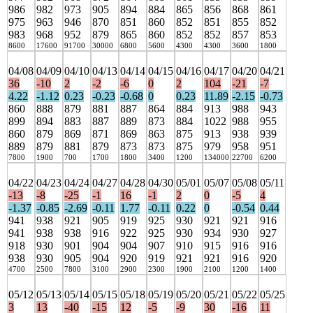
986
982
973
905
894
884
865
856
868
861
975
963
946
870
851
860
852
851
855
852
983
968
952
879
865
860
852
852
857
853
8600
17600
91700
30000
6800
5600
4300
4300
3600
1800
04/08
04/09
04/10
04/13
04/14
04/15
04/16
04/17
04/20
04/21
36
-10
2
-2
-6
0
2
104
-21
-7
4.22
-1.12
0.23
-0.23
-0.68
0
0.23
11.89
-2.15
-0.73
860
888
879
881
887
864
884
913
988
943
899
894
883
887
889
873
884
1022
988
955
860
879
869
871
869
863
875
913
938
939
889
879
881
879
873
873
875
979
958
951
7800
1900
700
1700
1800
3400
1200
134000
22700
6200
04/22
04/23
04/24
04/27
04/28
04/30
05/01
05/07
05/08
05/11
-13
-8
-25
-1
16
-1
2
0
-5
4
-1.37
-0.85
-2.69
-0.11
1.77
-0.11
0.22
0
-0.54
0.44
941
938
921
905
919
925
930
921
921
916
941
938
938
916
922
925
930
934
930
927
918
930
901
904
904
907
910
915
916
916
938
930
905
904
920
919
921
921
916
920
4700
2500
7800
3100
2900
2300
1900
2100
1200
1400
05/12
05/13
05/14
05/15
05/18
05/19
05/20
05/21
05/22
05/25
3
13
-40
-15
12
-5
-9
30
-16
11