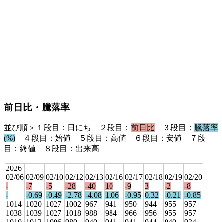
前日比・騰落率
並び順＞１段目：日にち ２段目：
前日比
３段目：
騰落率
(%)
４段目：始値 ５段目：高値 ６段目：安値 ７段
目：終値 ８段目：出来高
2026
02/06
02/09
02/10
02/12
02/13
02/16
02/17
02/18
02/19
02/20
-
-7
-5
-28
-40
10
-9
3
-2
-8
-
-0.69
-0.49
-2.78
-4.08
1.06
-0.95
0.32
-0.21
-0.85
1014
1020
1027
1002
967
941
950
944
955
957
1038
1039
1027
1018
988
984
966
956
955
957
1010
1012
1006
980
940
941
941
944
940
934