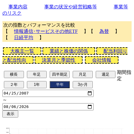
事業内容
事業の状況や経営戦略等
事業等
のリスク
次の指数とパフォーマンスを比較
【
情報通信･サービスその他ETF
】【
為替
】
【
日経平均
】
大株主一覧
業績と株価の関係
配当利回り
と配当性向
決算月と季節性
会社情報
期間指
定
～