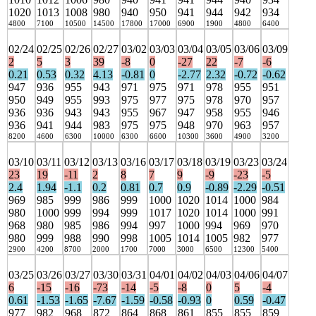
1020
1013
1008
980
940
950
941
944
942
934
4800
7100
10500
14500
17800
17000
6900
1900
4800
6400
02/24
02/25
02/26
02/27
03/02
03/03
03/04
03/05
03/06
03/09
2
5
3
39
-8
0
-27
22
-7
-6
0.21
0.53
0.32
4.13
-0.81
0
-2.77
2.32
-0.72
-0.62
947
936
955
943
971
975
971
978
955
951
950
949
955
993
975
977
975
978
970
957
936
936
943
943
955
967
947
958
955
946
936
941
944
983
975
975
948
970
963
957
8200
4600
6300
10000
6300
6600
10300
3600
4900
3200
03/10
03/11
03/12
03/13
03/16
03/17
03/18
03/19
03/23
03/24
23
19
-11
2
8
7
9
-9
-23
-5
2.4
1.94
-1.1
0.2
0.81
0.7
0.9
-0.89
-2.29
-0.51
969
985
999
986
999
1000
1020
1014
1000
984
980
1000
999
994
999
1017
1020
1014
1000
991
968
980
985
986
994
997
1000
994
969
970
980
999
988
990
998
1005
1014
1005
982
977
2900
4200
8700
2000
1700
7000
3000
6500
12300
5400
03/25
03/26
03/27
03/30
03/31
04/01
04/02
04/03
04/06
04/07
6
-15
-16
-73
-14
-5
-8
0
5
-4
0.61
-1.53
-1.65
-7.67
-1.59
-0.58
-0.93
0
0.59
-0.47
977
982
968
872
864
868
861
855
855
859