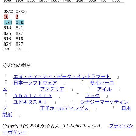
1600
1100
3300
3900
5300
7400
2000
6800
700
1600
08/05
08/06
10
3
1.23
0.36
818
821
825
827
816
816
824
827
600
600
その他の銘柄
「
エヌ・ティ・ティ・データ・イントラマート
」
「
日本一ソフトウェア
」 「
サイバーコ
ム
」 「
アステリア
」 「
アイル
」
「
Ａｂａｌａｎｃｅ
」 「
ラック
」
「
ユビキタスＡＩ
」 「
シナジーマーケティン
グ
」 「
王子ホールディングス
」 「
日本
製紙
」
Copyright (c) 2014 かぶれん. All Rights Reserved.
プライバシ
ーポリシー