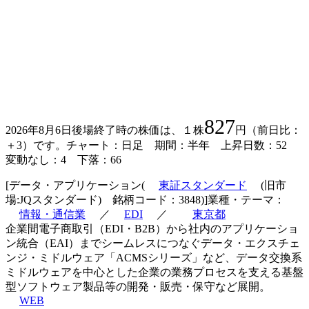
827
2026年8月6日後場終了時の株価は、１株
円（前日比：
＋3）です。チャート：日足 期間：半年 上昇日数：52
変動なし：4 下落：66
[データ・アプリケーション(
東証スタンダード
(旧市
場:JQスタンダード) 銘柄コード：3848)]業種・テーマ：
情報・通信業
／
EDI
／
東京都
企業間電子商取引（EDI・B2B）から社内のアプリケーショ
ン統合（EAI）までシームレスにつなぐデータ・エクスチェ
ンジ・ミドルウェア「ACMSシリーズ」など、データ交換系
ミドルウェアを中心とした企業の業務プロセスを支える基盤
型ソフトウェア製品等の開発・販売・保守など展開。
WEB