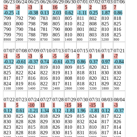
06/23
06/24
06/25
06/26
06/29
06/30
07/01
07/02
07/03
07/06
-2
-8
-3
1
16
5
-9
2
15
7
-0.25
-1
-0.38
0.13
2.03
0.62
-1.11
0.25
1.87
0.86
799
792
790
783
803
805
811
802
810
818
803
800
798
798
805
810
812
808
825
825
790
790
784
781
790
800
801
802
810
816
799
791
788
789
805
810
801
803
818
825
8900
2800
7900
8700
5600
1400
800
3300
5200
800
07/07
07/08
07/09
07/10
07/13
07/14
07/15
07/16
07/17
07/21
-1
-5
-3
6
-5
-6
7
3
8
-7
-0.12
-0.61
-0.37
0.74
-0.61
-0.73
0.86
0.37
0.97
-0.84
825
820
821
819
810
809
815
820
821
830
825
822
824
822
819
813
818
831
830
830
817
817
816
816
810
808
810
820
821
822
824
819
816
822
817
811
818
821
829
822
1100
1000
1400
2700
2400
2800
1300
3200
1800
300
07/22
07/23
07/24
07/27
07/28
07/29
07/30
07/31
08/03
08/04
1
5
-10
11
1
-15
16
-15
1
-3
0.12
0.61
-1.21
1.34
0.12
-1.81
1.96
-1.81
0.12
-0.37
830
825
824
818
829
829
815
824
817
822
830
828
828
829
830
830
832
824
817
826
823
821
815
818
826
810
813
810
817
814
823
828
818
829
830
815
831
816
817
814