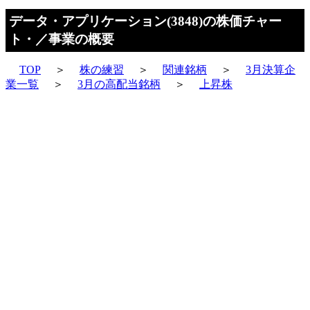
データ・アプリケーション(3848)の株価チャー
ト・／事業の概要
TOP
＞
株の練習
＞
関連銘柄
＞
3月決算企
業一覧
＞
3月の高配当銘柄
＞
上昇株