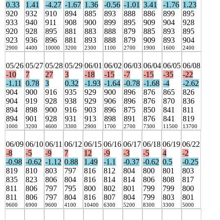
0.33
1.41
-4.27
-1.67
1.36
-0.56
-1.01
3.41
-1.76
1.23
920
932
910
894
885
893
888
886
899
895
933
940
911
908
900
899
895
909
904
928
920
928
895
881
883
888
879
885
893
895
923
936
896
881
893
888
879
909
893
904
2900
4400
10000
3200
2300
1100
2700
1900
1600
2400
05/26
05/27
05/28
05/29
06/01
06/02
06/03
06/04
06/05
06/08
-10
7
27
3
-18
-15
-7
-15
-35
-22
-1.11
0.78
3
0.32
-1.93
-1.64
-0.78
-1.68
-4
-2.62
904
900
916
935
929
900
896
876
865
826
904
919
928
938
929
906
896
876
870
836
894
898
900
916
903
896
875
850
841
811
894
901
928
931
913
898
891
876
841
819
1000
3200
4600
3300
2900
1700
2700
7300
11500
13700
06/09
06/10
06/11
06/12
06/15
06/16
06/17
06/18
06/19
06/22
-8
-5
-9
7
12
-9
-3
-5
4
-2
-0.98
-0.62
-1.12
0.88
1.49
-1.1
-0.37
-0.62
0.5
-0.25
819
810
803
797
816
812
804
800
801
803
835
823
806
804
816
814
814
806
808
817
811
806
797
795
800
802
801
799
799
800
811
806
797
804
816
807
804
799
803
801
9600
6900
9600
4100
10400
6300
5200
8300
3300
5000