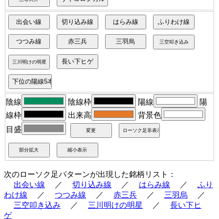
陰線
陰線枠
陽線
陽
線枠
出来高
背景色
目盛
次のローソク足パターンが出現した銘柄リスト：
出会い線
／
切り込み線
／
はらみ線
／
ふり
わけ線
／
つつみ線
／
赤三兵
／
三羽烏
／
三空叩き込み
／
三川明けの明星
／
長い下ヒ
ゲ