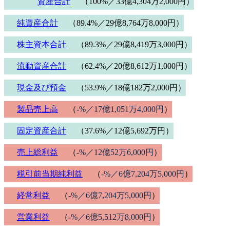
資産合計
（100%／33億4,304万2,000円）
純資産合計
（89.4%／29億8,764万8,000円）
株主資本合計
（89.3%／29億8,419万3,000円）
流動資産合計
（62.4%／20億8,612万1,000円）
現金及び預金
（53.9%／18億182万2,000円）
製品売上高
（
-%／17億1,051万4,000円
）
固定資産合計
（37.6%／12億5,692万円）
売上総利益
（
-%／12億52万6,000円
）
税引前当期純利益
（
-%／6億7,204万5,000円
）
経常利益
（
-%／6億7,204万5,000円
）
営業利益
（
-%／6億5,512万8,000円
）