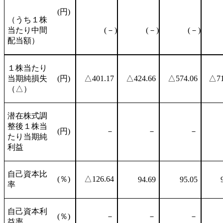
(円)
（うち１株
当たり中間
(－)
(－)
(－)
配当額）
１株当たり
当期純損失
(円)
△401.17
△424.66
△574.06
△71
（△）
潜在株式調
整後１株当
(円)
－
－
－
たり当期純
利益
自己資本比
(％)
△126.64
94.69
95.05
率
自己資本利
(％)
－
－
－
益率