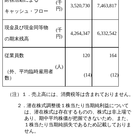
(千
3,520,730
7,463,817
円)
キャッシュ・フロー
現金及び現金同等物
(千
4,264,347
6,332,542
円)
の期末残高
従業員数
120
164
(人)
（外、平均臨時雇用者
(14)
(12)
数）
（注）１．売上高には、消費税等は含まれておりません。
２．潜在株式調整後１株当たり当期純利益について
は、潜在株式は存在するものの、株式は非上場で
あり、期中平均株価が把握できないため、また、
１株当たり当期純損失であるため記載しておりま
せん。