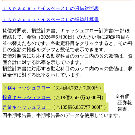
ｉｓｐａｃｅ（アイスペース）の貸借対照表
ｉｓｐａｃｅ（アイスペース）の損益計算書
貸借対照表、損益計算書、キャッシュフロー計算書(一部)を
連結して、金額（2026年6月30日）の大きい順に勘定科目を
並べ替えたものです。各勘定科目をクリックすると、その科
目の金額の推移をグラフと数値で表示できます。
貸借対照表に対応する勘定科目のカッコ内の％の数値は、資
産合計に対する比率を示しています。
損益計算書に対応する勘定科目のカッコ内の％の数値は、収
益全体に対する比率を示しています。
財務キャッシュフロー
（314億4,783万7,000円）
※有価
投資キャッシュフロー
（△18億2,560万6,000円）
証券報
営業キャッシュフロー
（△135億6,835万7,000円）
告書、
四半期報告書、半期報告書のデータを使用しています。