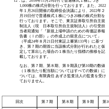
12．は、2016年11月29日付で普通株式１株につき
1,000株の株式分割を行っております。また、2022
年１月26日開催の取締役会決議により、2022年２
月19日付で普通株式１株につき20株の株式分割を
行っております。そこで、東京証券取引所自主規
制法人（現 日本取引所自主規制法人）の引受担
当者宛通知「『新規上場申請のための有価証券報
告書（Ⅰの部）』の作成上の留意点について」
（平成24年８月21日付東証上審第133号）に基づ
き、第７期の期首に当該株式分割が行われたと仮
定して算出した場合の１株当たり指標の推移を記
載しております。
なお、第７期、第８期、第９期及び第10期の数値
（１株当たり配当額についてはすべての数値）に
ついては、有限責任 あずさ監査法人の監査を受け
ておりません。
回次
第７期
第８期
第９期
第1