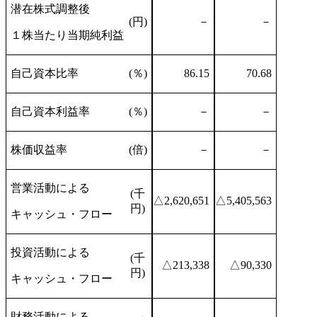
潜在株式調整後
(円)
－
－
１株当たり当期純利益
自己資本比率
(％)
86.15
70.68
自己資本利益率
(％)
－
－
株価収益率
(倍)
－
－
営業活動による
(千
△2,620,651
△5,405,563
円)
キャッシュ・フロー
投資活動による
(千
△213,338
△90,330
円)
キャッシュ・フロー
財務活動による