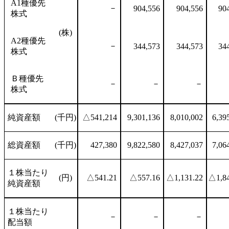
A1種優先
－
904,556
904,556
90
株式
(株)
A2種優先
－
344,573
344,573
34
株式
Ｂ種優先
－
－
－
株式
純資産額
(千円)
△541,214
9,301,136
8,010,002
6,39
総資産額
(千円)
427,380
9,822,580
8,427,037
7,06
１株当たり
(円)
△541.21
△557.16
△1,131.22
△1,84
純資産額
１株当たり
－
－
－
配当額