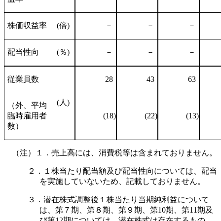
株価収益率
(倍)
－
－
－
配当性向
(％)
－
－
－
従業員数
28
43
63
(人)
（外、平均
臨時雇用者
(18)
(22)
(13)
数）
（注）１．売上高には、消費税等は含まれておりません。
２．１株当たり配当額及び配当性向については、配当
を実施していないため、記載しておりません。
３．潜在株式調整後１株当たり当期純利益について
は、第７期、第８期、第９期、第10期、第11期及
び第12期については、潜在株式は存在するもの