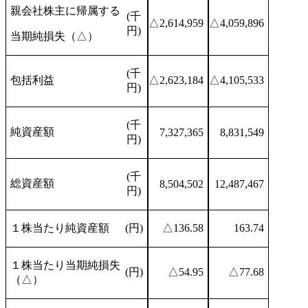
親会社株主に帰属する
(千
△2,614,959
△4,059,896
円)
当期純損失（△）
(千
包括利益
△2,623,184
△4,105,533
円)
(千
純資産額
7,327,365
8,831,549
円)
(千
総資産額
8,504,502
12,487,467
円)
１株当たり純資産額
(円)
△136.58
163.74
１株当たり当期純損失
(円)
△54.95
△77.68
（△）