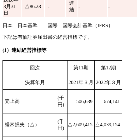
連
3月31
△86.28
-
-
-
結
日
日本：日本基準 国際：国際会計基準（IFRS）
下記は有価証券届出書の経営指標です。
(1）連結経営指標等
回次
第11期
第12期
決算年月
2021年３月
2022年３月
(千
売上高
506,639
674,141
円)
(千
経常損失（△）
△2,609,415
△4,039,154
円)