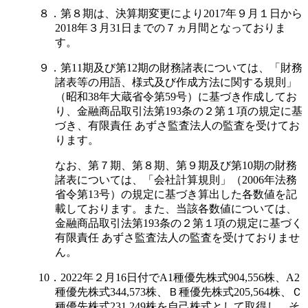
８．第８期は、決算期変更により2017年９月１日から
2018年３月31日までの７ヵ月間となっておりま
す。
９．第11期及び第12期の財務諸表については、「財務
諸表等の用語、様式及び作成方法に関する規則」
（昭和38年大蔵省令第59号）に基づき作成してお
り、金融商品取引法第193条の２第１項の規定に基
づき、有限責任 あずさ監査法人の監査を受けてお
ります。
なお、第７期、第８期、第９期及び第10期の財務
諸表については、「会社計算規則」（2006年法務
省令第13号）の規定に基づき算出した各数値を記
載しております。また、当該各数値については、
金融商品取引法第193条の２第１項の規定に基づく
有限責任 あずさ監査法人の監査を受けておりませ
ん。
10．2022年２月16日付でA1種優先株式904,556株、A2
種優先株式344,573株、Ｂ種優先株式205,564株、Ｃ
種優先株式231,249株を自己株式として取得し、そ