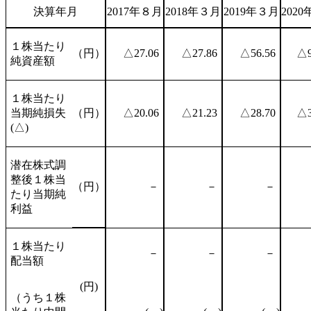
決算年月
2017年８月
2018年３月
2019年３月
202
１株当たり
（円）
△27.06
△27.86
△56.56
△9
純資産額
１株当たり
当期純損失
（円）
△20.06
△21.23
△28.70
△3
(△)
潜在株式調
整後１株当
（円）
－
－
－
たり当期純
利益
１株当たり
－
－
－
配当額
(円)
（うち１株