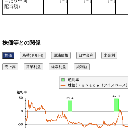
当たり中間
(－)
(－)
(－)
配当額）
株価等との関係
株価
為替(ドル円)
原油価格
日本金利
米金利
売上高
営業利益
経常利益
純利益