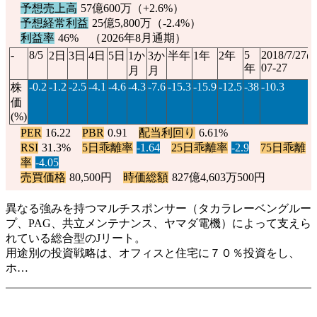
予想売上高
57億600万（
+2.6%
）
予想経常利益
25億5,800万（
-2.4%
）
利益率
46% （2026年8月通期）
-
8/5
5
2018/7/27
2日
3日
4日
5日
1か
3か
半年
1年
2年
07-27
年
月
月
-0.2
-1.2
-2.5
-4.1
-4.6
-4.3
-7.6
-15.3
-15.9
-12.5
-38
-10.3
株
価
(%)
PER
16.22
PBR
0.91
配当利回り
6.61%
RSI
31.3%
5日乖離率
-1.64
25日乖離率
-2.9
75日乖離
率
-4.05
売買価格
80,500円
時価総額
827億4,603万500円
異なる強みを持つマルチスポンサー（タカラレーベングルー
プ、PAG、共立メンテナンス、ヤマダ電機）によって支えら
れている総合型のJリート。
用途別の投資戦略は、オフィスと住宅に７０％投資をし、
ホ…