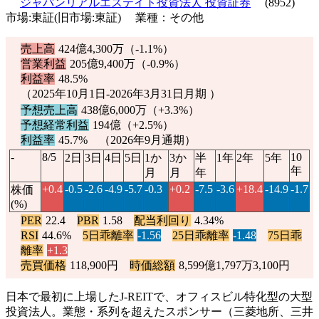
ジャパンリアルエステイト投資法人 投資証券
(8952)
市場:東証(旧市場:東証) 業種：その他
売上高
424億4,300万（
-1.1%
）
営業利益
205億9,400万（
-0.9%
）
利益率
48.5%
（2025年10月1日-2026年3月31日月期 ）
予想売上高
438億6,000万（
+3.3%
）
予想経常利益
194億（
+2.5%
）
利益率
45.7% （2026年9月通期）
-
8/5
10
2日
3日
4日
5日
1か
3か
半
1年
2年
5年
年
月
月
年
+0.4
-0.5
-2.6
-4.9
-5.7
-0.3
+0.2
-7.5
-3.6
+18.4
-14.9
-1.7
株価
(%)
PER
22.4
PBR
1.58
配当利回り
4.34%
RSI
44.6%
5日乖離率
-1.56
25日乖離率
-1.48
75日乖
離率
+1.3
売買価格
118,900円
時価総額
8,599億1,797万3,100円
日本で最初に上場したJ-REITで、オフィスビル特化型の大型
投資法人。業態・系列を超えたスポンサー（三菱地所、三井