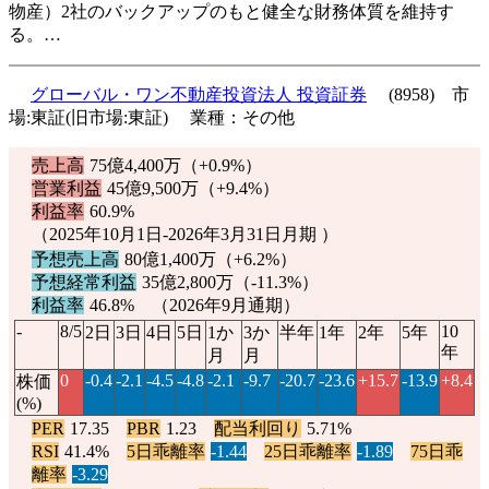
物産）2社のバックアップのもと健全な財務体質を維持す
る。…
グローバル・ワン不動産投資法人 投資証券
(8958) 市
場:東証(旧市場:東証) 業種：その他
売上高
75億4,400万（
+0.9%
）
営業利益
45億9,500万（
+9.4%
）
利益率
60.9%
（2025年10月1日-2026年3月31日月期 ）
予想売上高
80億1,400万（
+6.2%
）
予想経常利益
35億2,800万（
-11.3%
）
利益率
46.8% （2026年9月通期）
-
8/5
10
2日
3日
4日
5日
1か
3か
半年
1年
2年
5年
年
月
月
0
-0.4
-2.1
-4.5
-4.8
-2.1
-9.7
-20.7
-23.6
+15.7
-13.9
+8.4
株価
(%)
PER
17.35
PBR
1.23
配当利回り
5.71%
RSI
41.4%
5日乖離率
-1.44
25日乖離率
-1.89
75日乖
離率
-3.29