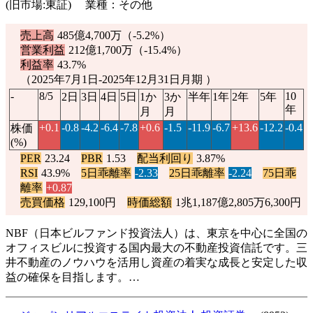
(旧市場:東証) 業種：その他
売上高
485億4,700万（
-5.2%
）
営業利益
212億1,700万（
-15.4%
）
利益率
43.7%
（2025年7月1日-2025年12月31日月期 ）
-
8/5
10
2日
3日
4日
5日
1か
3か
半年
1年
2年
5年
年
月
月
+0.1
-0.8
-4.2
-6.4
-7.8
+0.6
-1.5
-11.9
-6.7
+13.6
-12.2
-0.4
株価
(%)
PER
23.24
PBR
1.53
配当利回り
3.87%
RSI
43.9%
5日乖離率
-2.33
25日乖離率
-2.24
75日乖
離率
+0.87
売買価格
129,100円
時価総額
1兆1,187億2,805万6,300円
NBF（日本ビルファンド投資法人）は、東京を中心に全国の
オフィスビルに投資する国内最大の不動産投資信託です。三
井不動産のノウハウを活用し資産の着実な成長と安定した収
益の確保を目指します。…