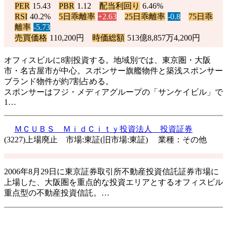
PER
15.43
PBR
1.12
配当利回り
6.46%
RSI
40.2%
5日乖離率
+2.63
25日乖離率
-0.8
75日乖
離率
-5.73
売買価格
110,200円
時価総額
513億8,857万4,200円
オフィスビルに8割投資する。地域別では、東京圏・大阪
市・名古屋市が中心。スポンサー旗艦物件と築浅スポンサー
ブランド物件が約7割占める。
スポンサーはフジ・メディアグループの「サンケイビル」で
1…
ＭＣＵＢＳ ＭｉｄＣｉｔｙ投資法人 投資証券
(3227)上場廃止 市場:東証(旧市場:東証) 業種：その他
2006年8月29日に東京証券取引所不動産投資信託証券市場に
上場した、大阪圏を重点的な投資エリアとするオフィスビル
重点型の不動産投資信託。…