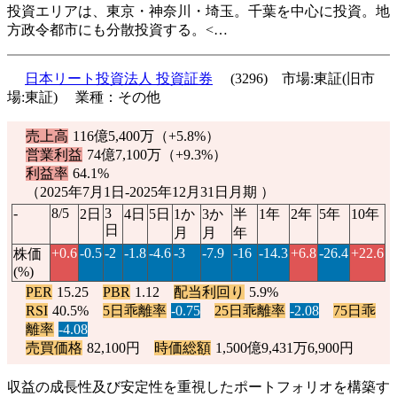
投資エリアは、東京・神奈川・埼玉。千葉を中心に投資。地
方政令都市にも分散投資する。<…
日本リート投資法人 投資証券
(3296) 市場:東証(旧市
場:東証) 業種：その他
売上高
116億5,400万（
+5.8%
）
営業利益
74億7,100万（
+9.3%
）
利益率
64.1%
（2025年7月1日-2025年12月31日月期 ）
-
8/5
3
2日
4日
5日
1か
3か
半
1年
2年
5年
10年
日
月
月
年
+0.6
-0.5
-2
-1.8
-4.6
-3
-7.9
-16
-14.3
+6.8
-26.4
+22.6
株価
(%)
PER
15.25
PBR
1.12
配当利回り
5.9%
RSI
40.5%
5日乖離率
-0.75
25日乖離率
-2.08
75日乖
離率
-4.08
売買価格
82,100円
時価総額
1,500億9,431万6,900円
収益の成長性及び安定性を重視したポートフォリオを構築す