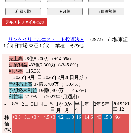
テキストファイル出力
サンケイリアルエステート投資法人
(2972) 市場:東証
１部(旧市場:東証１部) 業種：その他
売上高
28億8,200万（
+14.5%
）
営業利益
-33億2,300万（
-345.8%
）
利益率
-115.3%
（2025年9月1日-2026年2月28日月期 ）
予想売上高
37億5,700万（
+30.4%
）
予想経常利益
16億6,400万（
-146.7%
）
利益率
57.7% （2027年2月通期）
-
8/5
5
2019/3/1
2日
3日
4日
1か
3か
半
1年
2年
5年
03-12
日
月
月
年
+2.3
+3.1
+3.4
+4.5
+3
-4.2
-11.8
-16
+14.6
+40
-15.3
+9.4
株
価
(%)