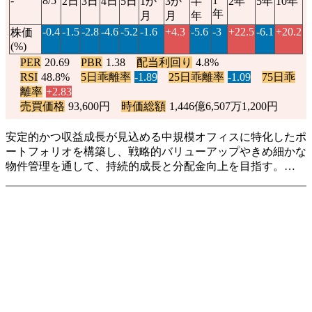
-
8/5
1
2日
3日
4日
5日
1か
3か
半
2年
5年
10年
年
月
月
年
-0.4
-1.5
-2.8
-4.6
-5.2
-1.6
+4.3
-5.6
-3
+22.5
-6.1
+20.2
株価
(%)
PER
20.69
PBR
1.38
配当利回り
4.8%
RSI
48.8%
5日乖離率
-1.89
25日乖離率
-1.09
75日乖
離率
+2.83
売買価格
93,600円
時価総額
1,446億6,507万1,200円
安定的かつ収益成長が見込める中規模オフィスに特化したポ
ートフォリオを構築し、戦略的バリューアップやきめ細かな
物件管理を通して、持続的成長と分配金向上を目指す。…