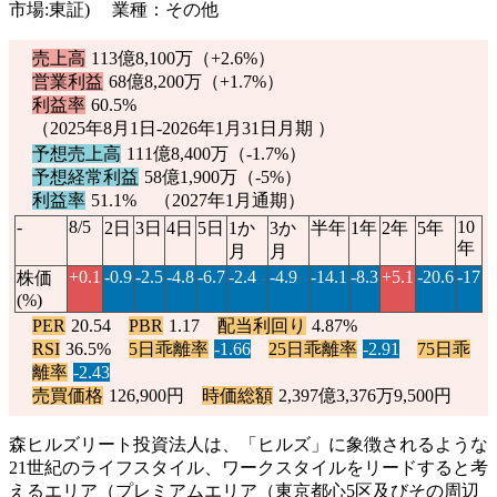
市場:東証) 業種：その他
売上高
113億8,100万（
+2.6%
）
営業利益
68億8,200万（
+1.7%
）
利益率
60.5%
（2025年8月1日-2026年1月31日月期 ）
予想売上高
111億8,400万（
-1.7%
）
予想経常利益
58億1,900万（
-5%
）
利益率
51.1% （2027年1月通期）
-
8/5
10
2日
3日
4日
5日
1か
3か
半年
1年
2年
5年
年
月
月
+0.1
-0.9
-2.5
-4.8
-6.7
-2.4
-4.9
-14.1
-8.3
+5.1
-20.6
-17
株価
(%)
PER
20.54
PBR
1.17
配当利回り
4.87%
RSI
36.5%
5日乖離率
-1.66
25日乖離率
-2.91
75日乖
離率
-2.43
売買価格
126,900円
時価総額
2,397億3,376万9,500円
森ヒルズリート投資法人は、「ヒルズ」に象徴されるような
21世紀のライフスタイル、ワークスタイルをリードすると考
えるエリア（プレミアムエリア（東京都心5区及びその周辺