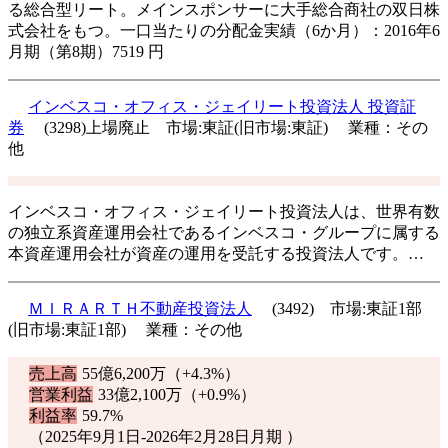
る総合型リート。メインスポンサーに大手総合商社の双日株
式会社をもつ。一口当たりの分配金実績（6か月）：2016年6
月期（第8期）7519 円
インベスコ・オフィス・ジェイリート投資法人 投資証
券
(3298)上場廃止 市場:東証(旧市場:東証) 業種：その
他
インベスコ・オフィス・ジェイリート投資法人は、世界有数
の独立系資産運用会社であるインベスコ・グループに属する
本資産運用会社が資産の運用を受託する投資法人です。…
ＭＩＲＡＲＴＨ不動産投資法人
(3492) 市場:東証1部
(旧市場:東証1部) 業種：その他
売上高
55億6,200万（
+4.3%
）
営業利益
33億2,100万（
+0.9%
）
利益率
59.7%
（2025年9月1日-2026年2月28日月期 ）