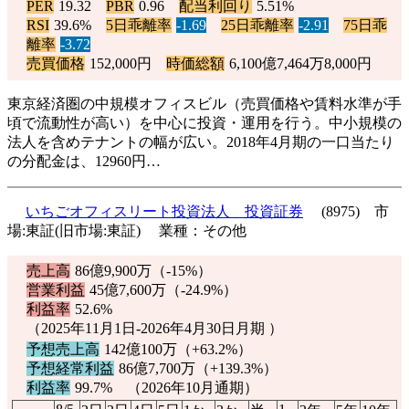
PER
19.32
PBR
0.96
配当利回り
5.51%
RSI
39.6%
5日乖離率
-1.69
25日乖離率
-2.91
75日乖
離率
-3.72
売買価格
152,000円
時価総額
6,100億7,464万8,000円
東京経済圏の中規模オフィスビル（売買価格や賃料水準が手
頃で流動性が高い）を中心に投資・運用を行う。中小規模の
法人を含めテナントの幅が広い。2018年4月期の一口当たり
の分配金は、12960円…
いちごオフィスリート投資法人 投資証券
(8975) 市
場:東証(旧市場:東証) 業種：その他
売上高
86億9,900万（
-15%
）
営業利益
45億7,600万（
-24.9%
）
利益率
52.6%
（2025年11月1日-2026年4月30日月期 ）
予想売上高
142億100万（
+63.2%
）
予想経常利益
86億7,700万（
+139.3%
）
利益率
99.7% （2026年10月通期）