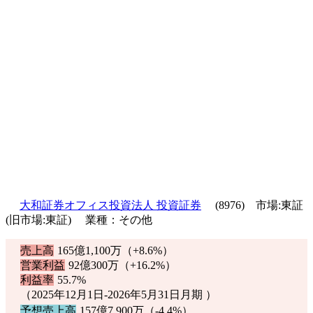
大和証券オフィス投資法人 投資証券
(8976) 市場:東証
(旧市場:東証) 業種：その他
売上高
165億1,100万（
+8.6%
）
営業利益
92億300万（
+16.2%
）
利益率
55.7%
（2025年12月1日-2026年5月31日月期 ）
予想売上高
157億7,900万（
-4.4%
）