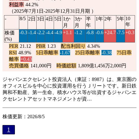
利益率
44.2%
（2025年7月1日-2025年12月31日月期 ）
-
8/5
10
2日
3日
4日
5日
1か
3か
半
1年
2年
5年
年
月
月
年
-0.3
-1.4
-2.2
-4.4
-4.9
+1.1
-1.2
-6.8
-0.6
+24.7
-7.5
+0.3
株価
(%)
PER
21.12
PBR
1.23
配当利回り
4.34%
RSI
48.9%
5日乖離率
-1.67
25日乖離率
-0.38
75日乖
離率
+0.43
売買価格
141,000円
時価総額
1,809億1,456万2,000円
ジャパンエクセレント投資法人（東証：8987）は、東京圏の
オフィスビルを中心に投資運用を行うＪリートです。新日鉄
興和不動産、第一生命、積水ハウス等が出資するジャパンエ
クセレントアセットマネジメントが資…
株価更新：2026/8/5
1