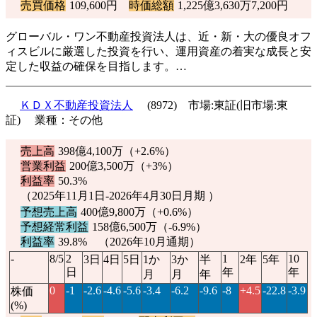
売買価格
109,600円
時価総額
1,225億3,630万7,200円
グローバル・ワン不動産投資法人は、近・新・大の優良オフ
ィスビルに厳選した投資を行い、運用資産の着実な成長と安
定した収益の確保を目指します。…
ＫＤＸ不動産投資法人
(8972) 市場:東証(旧市場:東
証) 業種：その他
売上高
398億4,100万（
+2.6%
）
営業利益
200億3,500万（
+3%
）
利益率
50.3%
（2025年11月1日-2026年4月30日月期 ）
予想売上高
400億9,800万（
+0.6%
）
予想経常利益
158億6,500万（
-6.9%
）
利益率
39.8% （2026年10月通期）
-
8/5
2
1
10
3日
4日
5日
1か
3か
半
2年
5年
日
年
年
月
月
年
0
-1
-2.6
-4.6
-5.6
-3.4
-6.2
-9.6
-8
+4.5
-22.8
-3.9
株価
(%)