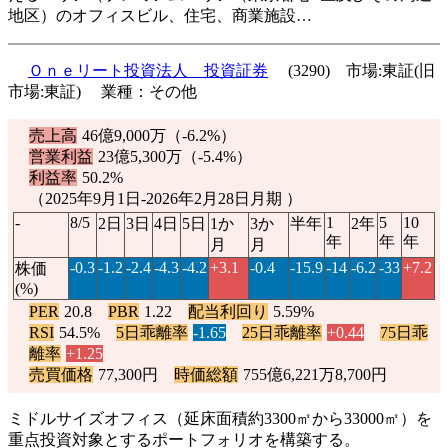
地区）のオフィスビル、住宅、商業施設…
Ｏｎｅリート投資法人 投資証券
(3290) 市場:東証(旧
市場:東証) 業種：その他
売上高
46億9,000万（
-6.2%
）
営業利益
23億5,300万（
-5.4%
）
利益率
50.2%
（2025年9月1日-2026年2月28日月期 ）
-
8/5
1
5
10
2日
3日
4日
5日
1か
3か
半年
2年
年
年
年
月
月
-0.3
-1.2
-2.4
-4.3
-4.2
+3.1
-0.4
-15.9
-14
-6.2
-33
+7.2
株価
(%)
PER
20.8
PBR
1.22
配当利回り
5.59%
RSI
54.5%
5日乖離率
-1.65
25日乖離率
+0.44
75日乖
離率
+1.25
売買価格
77,300円
時価総額
755億6,221万8,700円
ミドルサイズオフィス（延床面積約3300㎡から33000㎡）を
重点投資対象とするポートフォリオを構築する。