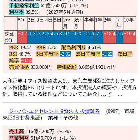
予想経常利益
65億1,600万（
-17.7%
）
利益率
39.5% （2027年5月通期）
-
8/5
5
2日
3日
4日
5日
1か
3か
半年
1年
2年
10年
年
月
月
+0.2
-1.3
-3.2
-5.4
-5.8
-0.5
-0.9
-11.6
-7.2
+18.4
-16
+10.4
株価
(%)
PER
19.47
PBR
1.26
配当利回り
4.61%
RSI
48.7%
5日乖離率
-2.02
25日乖離率
-1.22
75日乖
離率
+0.56
売買価格
330,000円
時価総額
3,065億4,921万円
大和証券オフィス投資法人は、東京主要5区に注力したオフ
ィス特化型REIT(リート)です。本投資法人の概要や、投資方
針、取得している物件などについてご紹介します。…
ジャパンエクセレント投資法人 投資証券
(8987) 市場:
東証(旧市場:東証) 業種：その他
売上高
116億7,200万（
+2%
）
営業利益
51億5,700万（
-1.4%
）