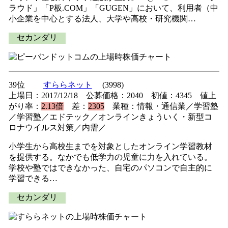
ラウド」「P板.COM」「GUGEN」において、利用者（中
小企業を中心とする法人、大学や高校・研究機関…
セカンダリ
39位
すららネット
(3998)
上場日：2017/12/18 公募価格：2040 初値：4345 値上
がり率：
2.13倍
差：
2305
業種：情報・通信業／学習塾
／学習塾／エドテック／オンラインきょういく・新型コ
ロナウイルス対策／内需／
小学生から高校生までを対象としたオンライン学習教材
を提供する。なかでも低学力の児童に力を入れている。
学校や塾ではできなかった、自宅のパソコンで自主的に
学習できる…
セカンダリ