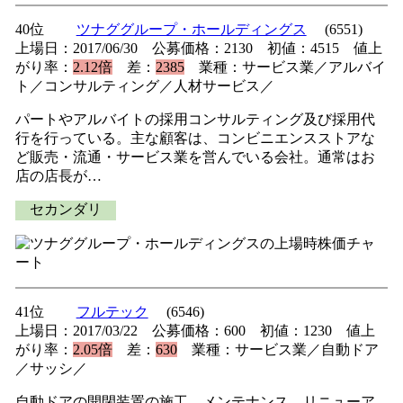
40位
ツナググループ・ホールディングス
(6551)
上場日：2017/06/30 公募価格：2130 初値：4515 値上
がり率：
2.12倍
差：
2385
業種：サービス業／アルバイ
ト／コンサルティング／人材サービス／
パートやアルバイトの採用コンサルティング及び採用代
行を行っている。主な顧客は、コンビニエンスストアな
ど販売・流通・サービス業を営んでいる会社。通常はお
店の店長が…
セカンダリ
41位
フルテック
(6546)
上場日：2017/03/22 公募価格：600 初値：1230 値上
がり率：
2.05倍
差：
630
業種：サービス業／自動ドア
／サッシ／
自動ドアの開閉装置の施工、メンテナンス、リニューア