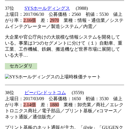
37位
SYSホールディングス
(3988)
上場日：2017/06/30 公募価格：2560 初値：5530 値上
がり率：
2.16倍
差：
2970
業種：情報・通信業／システ
ムインテグレーター／製造システム／内需／
大企業や官公庁向けの大規模な情報システムを開発して
いる。事業は3つのセグメントに分けて（１）自動車、重
工業、工作機械、鉄鋼、搬送機など世界市場に展開して
いる大手…
セカンダリ
38位
ピーバンドットコム
(3559)
上場日：2017/03/09 公募価格：1650 初値：3530 値上
がり率：
2.14倍
差：
1880
業種：卸売業／商社／エレク
トロニクス商社／電子部品／プリント基板／eコマース／
ネット通販／通信販売／
プリント基板のネット通販が主力。「@ele」「GUGENク