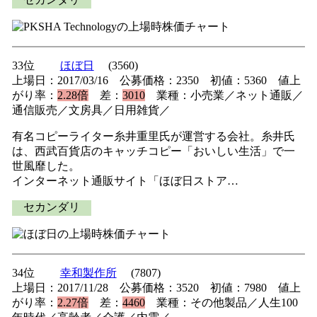
33位
ほぼ日
(3560)
上場日：2017/03/16 公募価格：2350 初値：5360 値上
がり率：
2.28倍
差：
3010
業種：小売業／ネット通販／
通信販売／文房具／日用雑貨／
有名コピーライター糸井重里氏が運営する会社。糸井氏
は、西武百貨店のキャッチコピー「おいしい生活」で一
世風靡した。
インターネット通販サイト「ほぼ日ストア…
セカンダリ
34位
幸和製作所
(7807)
上場日：2017/11/28 公募価格：3520 初値：7980 値上
がり率：
2.27倍
差：
4460
業種：その他製品／人生100