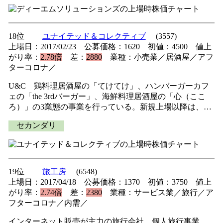
18位
ユナイテッド＆コレクティブ
(3557)
上場日：2017/02/23 公募価格：1620 初値：4500 値上
がり率：
2.78倍
差：
2880
業種：小売業／居酒屋／アフ
ターコロナ／
U&C 鶏料理居酒屋の「てけてけ」、ハンバーガーカフ
ェの「the 3rdバーガー」、海鮮料理居酒屋の「心（ここ
ろ）」の3業態の事業を行っている。新規上場以降は、…
セカンダリ
19位
旅工房
(6548)
上場日：2017/04/18 公募価格：1370 初値：3750 値上
がり率：
2.74倍
差：
2380
業種：サービス業／旅行／ア
フターコロナ／内需／
インターネット販売が主力の旅行会社。個人旅行事業、