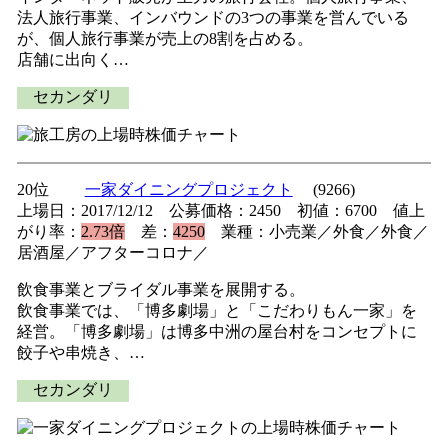
法人旅行事業、インバウンドの3つの事業を営んでいる
が、個人旅行事業が売上の8割を占める。
店舗に出向く…
セカンダリ
20位
一家ダイニングプロジェクト
(9266)
上場日：2017/12/12 公募価格：2450 初値：6700 値上
がり率：
2.73倍
差：
4250
業種：小売業／外食／外食／
居酒屋／アフターコロナ／
飲食事業とブライダル事業を展開する。
飲食事業では、「博多劇場」と「こだわりもん一家」を
経営。「博多劇場」は博多中洲の屋台村をコンセプトに
餃子や串焼き、…
セカンダリ