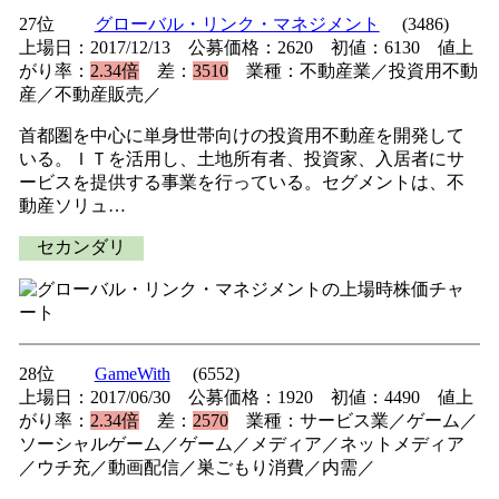
27位
グローバル・リンク・マネジメント
(3486)
上場日：2017/12/13 公募価格：2620 初値：6130 値上
がり率：
2.34倍
差：
3510
業種：不動産業／投資用不動
産／不動産販売／
首都圏を中心に単身世帯向けの投資用不動産を開発して
いる。ＩＴを活用し、土地所有者、投資家、入居者にサ
ービスを提供する事業を行っている。セグメントは、不
動産ソリュ…
セカンダリ
28位
GameWith
(6552)
上場日：2017/06/30 公募価格：1920 初値：4490 値上
がり率：
2.34倍
差：
2570
業種：サービス業／ゲーム／
ソーシャルゲーム／ゲーム／メディア／ネットメディア
／ウチ充／動画配信／巣ごもり消費／内需／