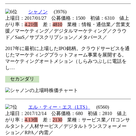
シャノン
(3976)
上場日：2017/01/27 公募価格：1500 初値：6310 値上
がり率：
4.21倍
差：
4810
業種：情報・通信業／営業支
援／マーケティング／デジタルマーケティング／クラウ
ド／SaaS／サブスクリプション／メタバース／
2017年に最初に上場したIPO銘柄。クラウドサービスを通
じたマーケティングプラットフォーム事業を展開する。
マーケティングオートメション（しらみつぶしに電話を
し…
セカンダリ
エル・ティー・エス（LTS）
(6560)
上場日：2017/12/14 公募価格：680 初値：2810 値上
がり率：
4.13倍
差：
2130
業種：サービス業／ITコンサ
ルタント／人材サービス／デジタルトランスフォーメー
ション／RPA／内需／