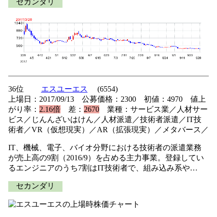
セカンダリ
36位
エスユーエス
(6554)
上場日：2017/09/13 公募価格：2300 初値：4970 値上
がり率：
2.16倍
差：
2670
業種：サービス業／人材サー
ビス／じんんざいはけん／人材派遣／技術者派遣／IT技
術者／VR（仮想現実）／AR（拡張現実）／メタバース／
IT、機械、電子、バイオ分野における技術者の派遣業務
が売上高の9割（2016/9）を占める主力事業。登録してい
るエンジニアのうち7割はIT技術者で、組み込み系や…
セカンダリ