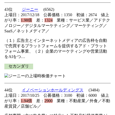
43位
ジーニー
(6562)
上場日：2017/12/18 公募価格：1350 初値：2674 値上
がり率：
1.98倍
差：
1324
業種：サービス業／アドテク
ノロジー／デジタルマーケティング／マーケティング／
SaaS／ネットメディア／
（１）広告主とインターネットメディアの広告枠を自動
で売買するプラットフォームを提供するアド・プラット
フォーム事業、（２）企業のマーケティングや営業活動
をAIをつ…
セカンダリ
44位
イノベーションホールディングス
(3484)
上場日：2017/10/25 公募価格：3100 初値：6000 値上
がり率：
1.94倍
差：
2900
業種：不動産業／外食／不動
産賃貸／店舗ビル／