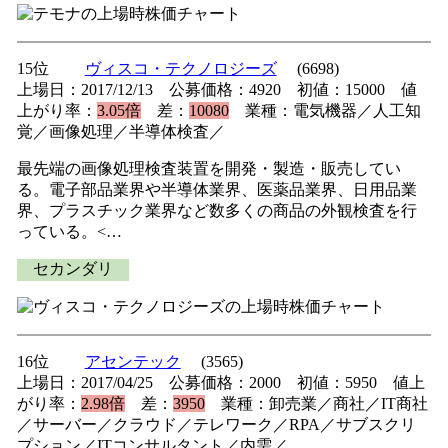
15位
ヴィスコ・テクノロジーズ
(6698)
上場日：2017/12/13 公募価格：4920 初値：15000 値
上がり率：
3.05倍
差：
10080
業種：電気機器／人工知
覚／画像処理／半導体検査／
最先端の画像処理検査装置を開発・製造・販売してい
る。電子部品業界や半導体業界、医薬品業界、日用品業
界、プラスチック業界など数多くの商品の外観検査を行
っている。<…
セカンダリ
16位
アセンテック
(3565)
上場日：2017/04/25 公募価格：2000 初値：5950 値上
がり率：
2.98倍
差：
3950
業種：卸売業／商社／IT商社
／サーバー／クラウド／テレワーク／RPA／サブスクリ
プション／ITコンサルタント／内需／