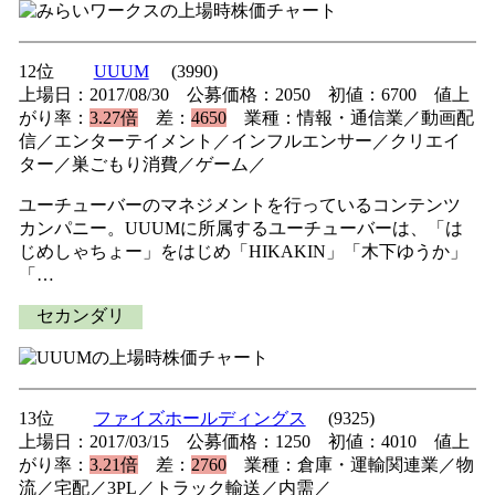
12位
UUUM
(3990)
上場日：2017/08/30 公募価格：2050 初値：6700 値上
がり率：
3.27倍
差：
4650
業種：情報・通信業／動画配
信／エンターテイメント／インフルエンサー／クリエイ
ター／巣ごもり消費／ゲーム／
ユーチューバーのマネジメントを行っているコンテンツ
カンパニー。UUUMに所属するユーチューバーは、「は
じめしゃちょー」をはじめ「HIKAKIN」「木下ゆうか」
「…
セカンダリ
13位
ファイズホールディングス
(9325)
上場日：2017/03/15 公募価格：1250 初値：4010 値上
がり率：
3.21倍
差：
2760
業種：倉庫・運輸関連業／物
流／宅配／3PL／トラック輸送／内需／