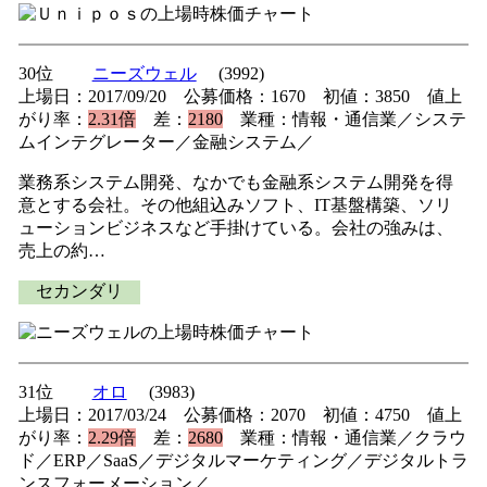
30位
ニーズウェル
(3992)
上場日：2017/09/20 公募価格：1670 初値：3850 値上
がり率：
2.31倍
差：
2180
業種：情報・通信業／システ
ムインテグレーター／金融システム／
業務系システム開発、なかでも金融系システム開発を得
意とする会社。その他組込みソフト、IT基盤構築、ソリ
ューションビジネスなど手掛けている。会社の強みは、
売上の約…
セカンダリ
31位
オロ
(3983)
上場日：2017/03/24 公募価格：2070 初値：4750 値上
がり率：
2.29倍
差：
2680
業種：情報・通信業／クラウ
ド／ERP／SaaS／デジタルマーケティング／デジタルトラ
ンスフォーメーション／