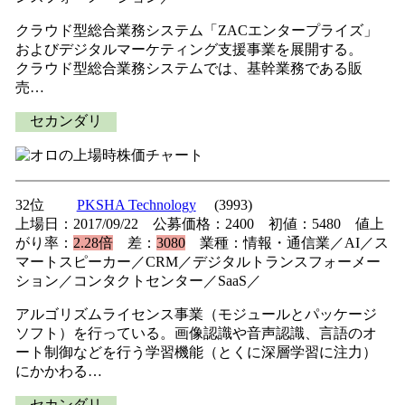
クラウド型総合業務システム「ZACエンタープライズ」
およびデジタルマーケティング支援事業を展開する。
クラウド型総合業務システムでは、基幹業務である販
売…
セカンダリ
32位
PKSHA Technology
(3993)
上場日：2017/09/22 公募価格：2400 初値：5480 値上
がり率：
2.28倍
差：
3080
業種：情報・通信業／AI／ス
マートスピーカー／CRM／デジタルトランスフォーメー
ション／コンタクトセンター／SaaS／
アルゴリズムライセンス事業（モジュールとパッケージ
ソフト）を行っている。画像認識や音声認識、言語のオ
ート制御などを行う学習機能（とくに深層学習に注力）
にかかわる…
セカンダリ