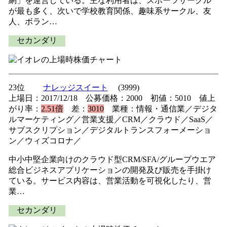
網」を運営している。主な利用者は、スポーツサークル
が最も多く、次いで学校教育関係、趣味系サークル、友
人、ボラン…
セカンダリ
23位
ナレッジスイート
(3999)
上場日：2017/12/18 公募価格：2000 初値：5010 値上
がり率：
2.51倍
差：
3010
業種：情報・通信業／デジタ
ルマーケティング／営業支援／CRM／クラウド／SaaS／
サブスクリプション／デジタルトランスフォーメーショ
ン／ウィズコロナ／
中小中堅企業向けのクラウド型CRM/SFA/グループウエア
総合ビジネスアプリケーションの開発及び販売を手掛け
ている。サービス内容は、営業活動を可視化したり、営
業…
セカンダリ