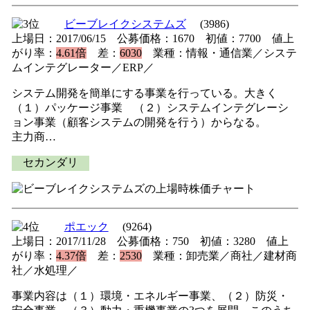
ビーブレイクシステムズ
(3986)
上場日：2017/06/15 公募価格：1670 初値：7700 値上
がり率：
4.61倍
差：
6030
業種：情報・通信業／システ
ムインテグレーター／ERP／
システム開発を簡単にする事業を行っている。大きく
（１）パッケージ事業 （２）システムインテグレーシ
ョン事業（顧客システムの開発を行う）からなる。
主力商…
セカンダリ
ポエック
(9264)
上場日：2017/11/28 公募価格：750 初値：3280 値上
がり率：
4.37倍
差：
2530
業種：卸売業／商社／建材商
社／水処理／
事業内容は（１）環境・エネルギー事業、（２）防災・