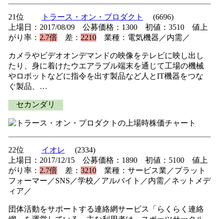
21位
トラース・オン・プロダクト
(6696)
上場日：2017/08/09 公募価格：1300 初値：3510 値上
がり率：
2.7倍
差：
2210
業種：電気機器／内需／
カメラやビデオオンデマンドの映像をテレビに映し出し
たり、身に着けたウエアラブル端末を通じて工場の機械
やロボットなどに指令を出す製品など人とIT機器をつな
ぐ製品、…
セカンダリ
22位
イオレ
(2334)
上場日：2017/12/15 公募価格：1890 初値：5100 値上
がり率：
2.7倍
差：
3210
業種：サービス業／プラット
フォーマー／SNS／学校／アルバイト／内需／ネットメデ
ィア／
団体活動をサポートする連絡網サービス「らくらく連絡