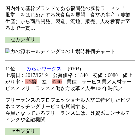
国内外で基幹ブランドである福岡発の豚骨ラーメン「一
風堂」をはじめとする飲食店を展開。食材の生産（農業
生産）から商品開発、製造、流通、販売、人材教育に至
るまで一貫…
セカンダリ
11位
みらいワークス
(6563)
上場日：2017/12/19 公募価格：1840 初値：6080 値上
がり率：
3.3倍
差：
4240
業種：サービス業／人材サー
ビス／フリーランス／働き方改革／人生100年時代／
フリーランスのプロフェッショナル人材に特化したビジ
ネスマッチングサービスを展開する。
会員となっているフリーランスには、外資系コンサルテ
ィングや金融機関…
セカンダリ