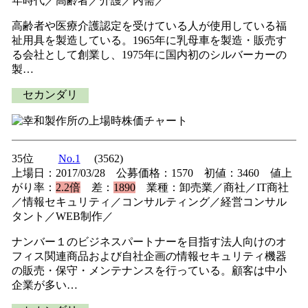
年時代／高齢者／介護／内需／
高齢者や医療介護認定を受けている人が使用している福
祉用具を製造している。1965年に乳母車を製造・販売す
る会社として創業し、1975年に国内初のシルバーカーの
製…
セカンダリ
35位
No.1
(3562)
上場日：2017/03/28 公募価格：1570 初値：3460 値上
がり率：
2.2倍
差：
1890
業種：卸売業／商社／IT商社
／情報セキュリティ／コンサルティング／経営コンサル
タント／WEB制作／
ナンバー１のビジネスパートナーを目指す法人向けのオ
フィス関連商品および自社企画の情報セキュリティ機器
の販売・保守・メンテナンスを行っている。顧客は中小
企業が多い…