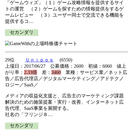
「ゲームウィズ」（１）ゲーム攻略情報を提供するサイ
トの運営 （２）ゲームを探すための情報提供をするゲ
ームレビュー （３）ユーザー同士で交流できる機能を
提供するコ…
セカンダリ
29位
Ｕｎｉｐｏｓ
(6550)
上場日：2017/06/27 公募価格：2600 初値：6060 値上
がり率：
2.33倍
差：
3460
業種：サービス業／ネット広
告／広告代理店／デジタルマーケティング／アドテクノ
ロジー／SaaS／
メディアの収益化支援と、広告主のマーケティング課題
解決のための施策提案・実行・改善、インターネット広
告代理、SaaS事業を展開する。
社名の「フリンジ８…
セカンダリ