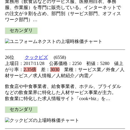
業務用（飲食店などのサービス服、医療用白衣、事務
服、作業服）を専門に販売している。インターネットで
の注文が９割を占め、部門別（サービス部門、オフィス
ワーク部門）…
セカンダリ
26位
クックビズ
(6558)
上場日：2017/11/28 公募価格：2250 初値：5280 値上
がり率：
2.35倍
差：
3030
業種：サービス業／外食／人
材サービス／求人情報／人材紹介／内需／
飲食店や中食事業者、給食事業者、ホテル、ブライダル
などの飲食業界に特化した人材サービス事業が主力。
飲食業に特化した求人情報サイト「cook+biz」を…
セカンダリ