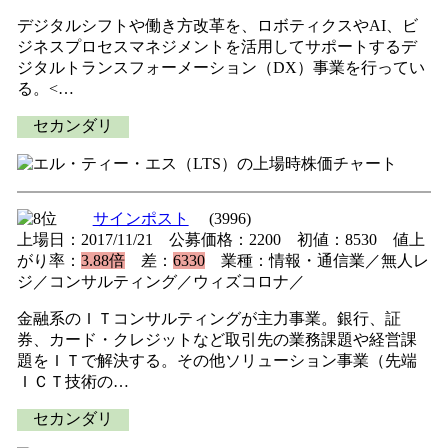
デジタルシフトや働き方改革を、ロボティクスやAI、ビ
ジネスプロセスマネジメントを活用してサポートするデ
ジタルトランスフォーメーション（DX）事業を行ってい
る。<…
セカンダリ
サインポスト
(3996)
上場日：2017/11/21 公募価格：2200 初値：8530 値上
がり率：
3.88倍
差：
6330
業種：情報・通信業／無人レ
ジ／コンサルティング／ウィズコロナ／
金融系のＩＴコンサルティングが主力事業。銀行、証
券、カード・クレジットなど取引先の業務課題や経営課
題をＩＴで解決する。その他ソリューション事業（先端
ＩＣＴ技術の…
セカンダリ