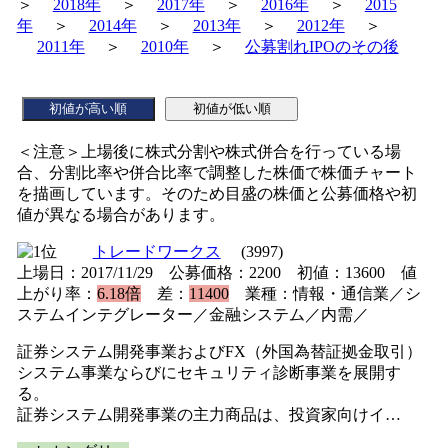
＞
2018年
＞
2017年
＞
2016年
＞
2015
年
＞
2014年
＞
2013年
＞
2012年
＞
2011年
＞
2010年
＞
公募割れIPOのその後
＜注意＞上場後に株式分割や株式併合を行っている場
合、分割比率や併合比率で調整した株価で株価チャート
を描画しています。そのため目盛の株価と公募価格や初
値が異なる場合があります。
トレードワークス
(3997)
上場日：2017/11/29 公募価格：2200 初値：13600 値
上がり率：
6.18倍
差：
11400
業種：情報・通信業／シ
ステムインテグレーター／金融システム／内需／
証券システム開発事業およびFX（外国為替証拠金取引）
システム事業ならびにセキュリティ診断事業を展開す
る。
証券システム開発事業の主力商品は、投資家向けイ…