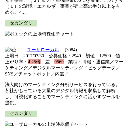
安全事業、（３）動力・重機事業の3つを展開。このうち
（１）の環境・エネルギー事業が売上高の半分以上を占
める。<…
セカンダリ
ユーザローカル
(3984)
上場日：2017/03/30 公募価格：2940 初値：12500 値
上がり率：
4.25倍
差：
9560
業種：情報・通信業／マー
ケティング／デジタルマーケティング／ビッグデータ／
SNS／チャットボット／内需／
法人向けのマーケティング分析サービスを行っている。
各社がもっている大量のデジタル情報を収集して解析
し、可視化することでマーケティングに活かすツールを
提供。
セカンダリ