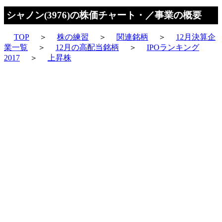
シャノン(3976)の株価チャート・／事業の概要
TOP
＞
株の練習
＞
関連銘柄
＞
12月決算企
業一覧
＞
12月の高配当銘柄
＞
IPOランキング
2017
＞
上昇株