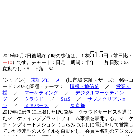
515
2026年8月7日後場終了時の株価は、１株
円（前日比：
ー10
）です。チャート：日足 期間：半年 上昇日数：63
変動なし：5 下落：54
[シャノン(
東証グロース
(旧市場:東証マザーズ) 銘柄コ
ード：3976)]業種・テーマ：
情報・通信業
／
営業支
援
／
マーケティング
／
デジタルマーケティン
グ
／
クラウド
／
SaaS
／
サブスクリプショ
ン
／
メタバース
／
東京都
2017年に最初に上場したIPO銘柄。クラウドサービスを通じ
たマーケティングプラットフォーム事業を展開する。マーケ
ティングオートメション（しらみつぶしに電話をして営業し
ていた従来型のスタイルを自動化し、会員や名刺のデジタル