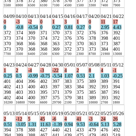
378
378
372
380
378
376
377
375
372
373
5500
6900
6500
6100
7100
4500
1500
3300
7400
7900
04/09
04/10
04/13
04/14
04/15
04/16
04/17
04/20
04/21
04/22
0
-3
-2
0
1
3
1
0
11
17
0
-0.8
-0.54
0
0.27
0.81
0.27
0
2.95
4.43
372
374
369
371
370
373
372
376
376
392
373
374
370
374
372
376
376
378
398
401
370
368
366
368
363
372
370
363
373
387
373
370
368
368
369
372
373
373
384
401
7700
3500
6400
2500
6300
2700
2300
8700
21900
13000
04/23
04/24
04/27
04/28
04/30
05/01
05/07
05/08
05/11
05/12
1
2
-4
-3
-22
4
2
8
4
-1
0.25
0.5
-0.99
-0.75
-5.54
1.07
0.53
2.1
1.03
-0.25
401
404
396
402
397
383
375
389
389
391
402
413
400
403
397
383
384
392
393
394
398
403
393
395
371
379
375
385
387
391
402
404
400
397
375
379
381
389
393
392
10200
16800
7000
6600
29700
2100
7200
10000
2700
1800
05/13
05/14
05/15
05/18
05/19
05/20
05/21
05/22
05/25
05/26
2
-12
5
45
-6
4
41
-3
24
26
0.51
-3.05
1.31
11.63
-1.39
0.94
9.53
-0.64
5.13
5.28
394
378
388
427
440
421
433
479
476
492
394
389
388
467
441
439
475
479
493
519