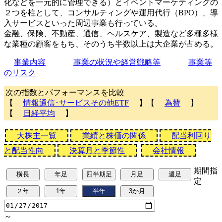
化などを一元的に管理できる）とイベントマーケティングの
２つを柱として、コンサルティングや運用代行（BPO）、導
入サービスといった周辺事業も行っている。
金融、保険、不動産、通信、ヘルスケア、製造など多種多様
な業種の顧客をもち、そのうち半数以上は大企業が占める。
事業内容
事業の状況や経営戦略等
事業等
のリスク
次の指数とパフォーマンスを比較
【
情報通信･サービスその他ETF
】【
為替
】
【
日経平均
】
大株主一覧
業績と株価の関係
配当利回り
と配当性向
決算月と季節性
会社情報
期間指
定
～