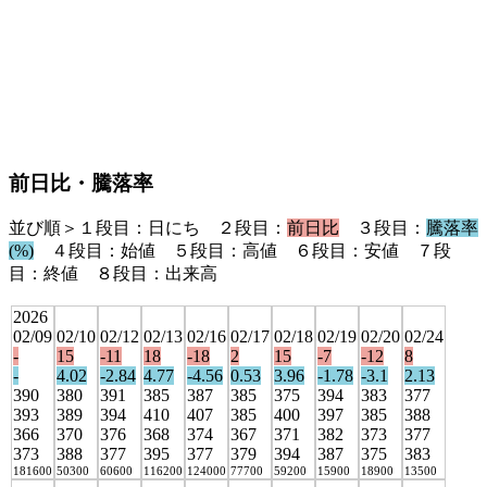
前日比・騰落率
並び順＞１段目：日にち ２段目：
前日比
３段目：
騰落率
(%)
４段目：始値 ５段目：高値 ６段目：安値 ７段
目：終値 ８段目：出来高
2026
02/09
02/10
02/12
02/13
02/16
02/17
02/18
02/19
02/20
02/24
-
15
-11
18
-18
2
15
-7
-12
8
-
4.02
-2.84
4.77
-4.56
0.53
3.96
-1.78
-3.1
2.13
390
380
391
385
387
385
375
394
383
377
393
389
394
410
407
385
400
397
385
388
366
370
376
368
374
367
371
382
373
377
373
388
377
395
377
379
394
387
375
383
181600
50300
60600
116200
124000
77700
59200
15900
18900
13500