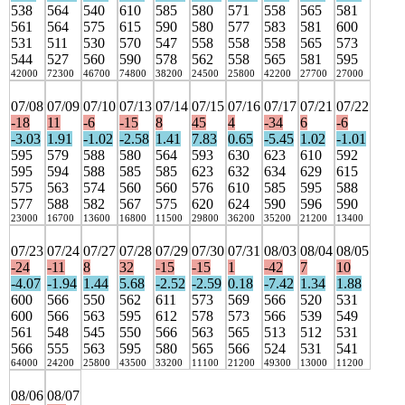
538
564
540
610
585
580
571
558
565
581
561
564
575
615
590
580
577
583
581
600
531
511
530
570
547
558
558
558
565
573
544
527
560
590
578
562
558
565
581
595
42000
72300
46700
74800
38200
24500
25800
42200
27700
27000
07/08
07/09
07/10
07/13
07/14
07/15
07/16
07/17
07/21
07/22
-18
11
-6
-15
8
45
4
-34
6
-6
-3.03
1.91
-1.02
-2.58
1.41
7.83
0.65
-5.45
1.02
-1.01
595
579
588
580
564
593
630
623
610
592
595
594
588
585
585
623
632
634
629
615
575
563
574
560
560
576
610
585
595
588
577
588
582
567
575
620
624
590
596
590
23000
16700
13600
16800
11500
29800
36200
35200
21200
13400
07/23
07/24
07/27
07/28
07/29
07/30
07/31
08/03
08/04
08/05
-24
-11
8
32
-15
-15
1
-42
7
10
-4.07
-1.94
1.44
5.68
-2.52
-2.59
0.18
-7.42
1.34
1.88
600
566
550
562
611
573
569
566
520
531
600
566
563
595
612
578
573
566
539
549
561
548
545
550
566
563
565
513
512
531
566
555
563
595
580
565
566
524
531
541
64000
24200
25800
43500
33200
11100
21200
49300
13000
11200
08/06
08/07