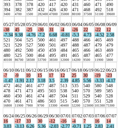
393
378
378
420
417
420
431
460
471
490
394
382
387
432
426
430
471
468
492
518
3400
4700
1500
282400
47000
35000
80100
37500
51100
39600
05/27
05/28
05/29
06/01
06/02
06/03
06/04
06/05
06/08
06/09
-38
45
-25
-36
31
-4
-26
22
-22
12
-7.34
9.38
-4.76
-7.2
6.68
-0.81
-5.3
4.73
-4.52
2.58
521
504
525
500
461
497
488
466
465
469
521
529
527
500
501
497
488
487
479
479
480
492
500
450
459
484
465
466
463
469
480
525
500
464
495
491
465
487
465
477
40100
86700
58500
53700
38500
12000
14200
9500
11900
5800
06/10
06/11
06/12
06/15
06/16
06/17
06/18
06/19
06/22
06/23
-7
-9
10
15
17
12
25
30
-19
-23
-1.47
-1.91
2.17
3.18
3.5
2.39
4.85
5.56
-3.33
-4.17
472
462
461
477
487
513
535
540
580
548
478
471
473
495
503
538
540
570
589
585
460
450
461
474
487
504
511
529
540
528
470
461
471
486
503
515
540
570
551
528
16800
11900
7900
9700
13300
40400
52200
123000
101300
75300
06/24
06/25
06/26
06/29
06/30
07/01
07/02
07/03
07/06
07/07
16
-17
33
30
-12
-16
-4
7
16
14
3.03
-3.13
6.26
5.36
-2.03
-2.77
-0.71
1.25
2.83
2.41