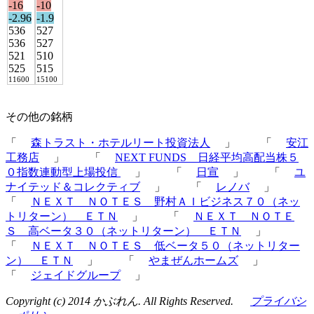
-16
-10
-2.96
-1.9
536
527
536
527
521
510
525
515
11600
15100
その他の銘柄
「
森トラスト・ホテルリート投資法人
」 「
安江
工務店
」 「
NEXT FUNDS 日経平均高配当株５
０指数連動型上場投信
」 「
日宣
」 「
ユ
ナイテッド＆コレクティブ
」 「
レノバ
」
「
ＮＥＸＴ ＮＯＴＥＳ 野村ＡＩビジネス７０（ネッ
トリターン） ＥＴＮ
」 「
ＮＥＸＴ ＮＯＴＥ
Ｓ 高ベータ３０（ネットリターン） ＥＴＮ
」
「
ＮＥＸＴ ＮＯＴＥＳ 低ベータ５０（ネットリター
ン） ＥＴＮ
」 「
やまぜんホームズ
」
「
ジェイドグループ
」
Copyright (c) 2014 かぶれん. All Rights Reserved.
プライバシ