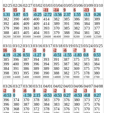
02/25
02/26
02/27
03/02
03/03
03/04
03/05
03/06
03/09
03/10
5
15
2
-1
-11
-14
9
6
-13
1
1.31
3.87
0.5
-0.25
-2.72
-3.56
2.37
1.55
-3.3
0.26
382
390
400
400
414
382
385
386
381
389
392
406
409
409
414
389
391
396
384
389
379
390
393
383
393
370
385
382
373
377
388
403
405
404
393
379
388
394
381
382
36200
58300
85000
34400
20600
46400
3900
9200
15400
12500
03/11
03/12
03/13
03/16
03/17
03/18
03/19
03/23
03/24
03/25
16
-5
2
-5
0
-2
-6
-7
3
2
4.19
-1.26
0.51
-1.27
0
-0.51
-1.55
-1.83
0.8
0.53
385
396
387
394
393
391
387
375
375
381
399
400
399
396
394
395
387
382
383
384
384
391
386
389
389
380
382
369
375
379
398
393
395
390
390
388
382
375
378
380
22300
14400
5400
10600
8900
14800
5700
9000
1700
2700
03/26
03/27
03/30
03/31
04/01
04/02
04/03
04/06
04/07
04/08
-2
0
-6
8
-2
-2
1
-2
-3
1
-0.53
0
-1.59
2.15
-0.53
-0.53
0.27
-0.53
-0.8
0.27
396
374
370
378
383
379
376
380
373
372
396
380
387
380
384
383
382
380
375
376
378
368
370
372
378
374
376
371
370
371