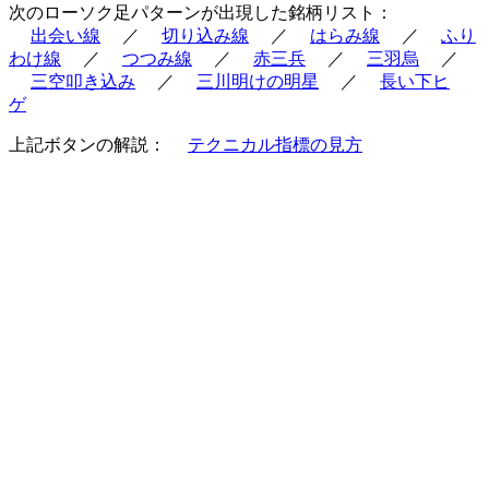
次のローソク足パターンが出現した銘柄リスト：
出会い線
／
切り込み線
／
はらみ線
／
ふり
わけ線
／
つつみ線
／
赤三兵
／
三羽烏
／
三空叩き込み
／
三川明けの明星
／
長い下ヒ
ゲ
上記ボタンの解説：
テクニカル指標の見方