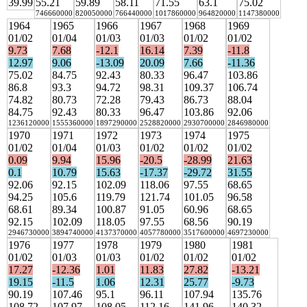
39.99
55.21
59.89
58.11
71.55
63.1
75.02
746660000
820050000
766440000
1017860000
964820000
1147380000
1964
1965
1966
1967
1968
1969
01/02
01/04
01/03
01/03
01/02
01/02
9.73
7.68
-12.1
16.14
7.39
-11.8
12.97
9.06
-13.09
20.09
7.66
-11.36
75.02
84.75
92.43
80.33
96.47
103.86
86.8
93.3
94.72
98.31
109.37
106.74
74.82
80.73
72.28
79.43
86.73
88.04
84.75
92.43
80.33
96.47
103.86
92.06
1236120000
1555360000
1897290000
2528820000
2930700000
2846980000
1970
1971
1972
1973
1974
1975
01/02
01/04
01/03
01/02
01/02
01/02
0.09
9.94
15.96
-20.5
-28.99
21.63
0.1
10.79
15.63
-17.37
-29.72
31.55
92.06
92.15
102.09
118.06
97.55
68.65
94.25
105.6
119.79
121.74
101.05
96.58
68.61
89.34
100.87
91.05
60.96
68.65
92.15
102.09
118.05
97.55
68.56
90.19
2946730000
3894740000
4137370000
4057780000
3517600000
4697230000
1976
1977
1978
1979
1980
1981
01/02
01/03
01/03
01/02
01/02
01/02
17.27
-12.36
1.01
11.83
27.82
-13.21
19.15
-11.5
1.06
12.31
25.77
-9.73
90.19
107.46
95.1
96.11
107.94
135.76
108.72
107.97
108.05
112.16
141.96
140.32