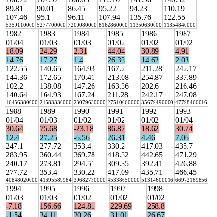
89.81
90.01
86.45
95.22
94.23
110.19
107.46
95.1
96.11
107.94
135.76
122.55
5359110000
5277700000
7200080000
8162860000
11350630000
11854840000
1982
1983
1984
1985
1986
1987
01/04
01/03
01/03
01/02
01/02
01/02
18.09
24.29
2.31
44.04
30.89
4.91
14.76
17.27
1.4
26.33
14.62
2.03
122.55
140.65
164.93
167.2
211.28
242.17
144.36
172.65
170.41
213.08
254.87
337.89
102.2
138.08
147.26
163.36
202.6
216.46
140.64
164.93
167.24
211.28
242.17
247.08
16456380000
21583330000
23079630000
27510060000
35679490000
47798460016
1988
1989
1990
1991
1992
1993
01/04
01/03
01/02
01/02
01/02
01/04
30.64
75.68
-23.18
86.87
18.62
30.74
12.4
27.25
-6.56
26.31
4.46
7.06
247.1
277.72
353.4
330.2
417.03
435.7
283.95
360.44
369.78
418.32
442.65
471.29
240.17
273.81
294.51
309.35
392.41
426.88
277.72
353.4
330.22
417.09
435.71
466.45
40848020000
41695589984
39682730000
45338650000
51314600016
66972189856
1994
1995
1996
1997
1998
01/03
01/03
01/02
01/02
01/02
-7.18
156.66
124.81
229.69
258.8
-1.54
34.11
20.26
31.01
26.67