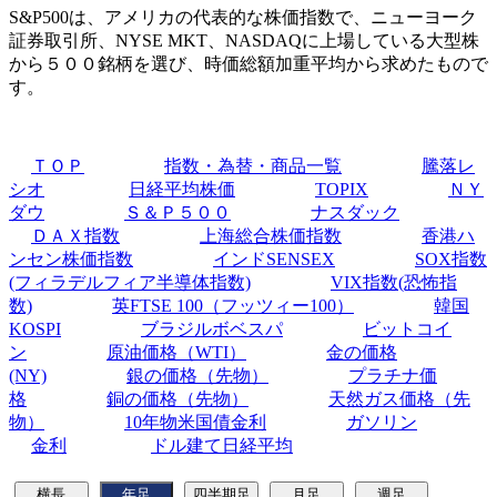
S&P500は、アメリカの代表的な株価指数で、ニューヨーク
証券取引所、NYSE MKT、NASDAQに上場している大型株
から５００銘柄を選び、時価総額加重平均から求めたもので
す。
ＴＯＰ
指数・為替・商品一覧
騰落レ
シオ
日経平均株価
TOPIX
ＮＹ
ダウ
Ｓ＆Ｐ５００
ナスダック
ＤＡＸ指数
上海総合株価指数
香港ハ
ンセン株価指数
インドSENSEX
SOX指数
(フィラデルフィア半導体指数)
VIX指数(恐怖指
数)
英FTSE 100（フッツィー100）
韓国
KOSPI
ブラジルボベスパ
ビットコイ
ン
原油価格（WTI）
金の価格
(NY)
銀の価格（先物）
プラチナ価
格
銅の価格（先物）
天然ガス価格（先
物）
10年物米国債金利
ガソリン
金利
ドル建て日経平均