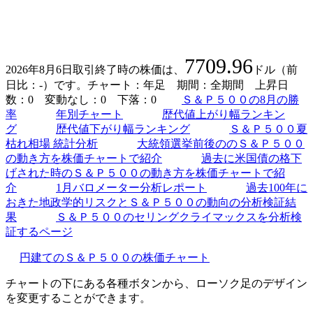
7709.96
2026年8月6日取引終了時の株価は、
ドル（前
日比：-）です。チャート：年足 期間：全期間 上昇日
数：0 変動なし：0 下落：0
Ｓ＆Ｐ５００の8月の勝
率
年別チャート
歴代値上がり幅ランキン
グ
歴代値下がり幅ランキング
Ｓ＆Ｐ５００夏
枯れ相場 統計分析
大統領選挙前後ののＳ＆Ｐ５００
の動き方を株価チャートで紹介
過去に米国債の格下
げされた時のＳ＆Ｐ５００の動き方を株価チャートで紹
介
1月バロメーター分析レポート
過去100年に
おきた地政学的リスクとＳ＆Ｐ５００の動向の分析検証結
果
Ｓ＆Ｐ５００のセリングクライマックスを分析検
証するページ
円建てのＳ＆Ｐ５００の株価チャート
チャートの下にある各種ボタンから、ローソク足のデザイン
を変更することができます。