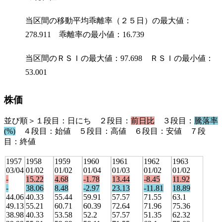
当区間の移動平均乖離率（２５日）の最大値：
278.911 乖離率の最小値：16.739
当区間のＲＳＩの最大値：97.698 ＲＳＩの最小値：
53.001
株価
並び順＞１段目：日にち ２段目：
前日比
３段目：
騰落率
(%)
４段目：始値 ５段目：高値 ６段目：安値 ７段
目：終値
1957
1958
1959
1960
1961
1962
1963
03/04
01/02
01/02
01/04
01/03
01/02
01/02
-
15.22
4.68
-1.78
13.44
-8.45
11.92
-
38.06
8.48
-2.97
23.13
-11.81
18.89
44.06
40.33
55.44
59.91
57.57
71.55
63.1
49.13
55.21
60.71
60.39
72.64
71.96
75.36
38.98
40.33
53.58
52.2
57.57
51.35
62.32