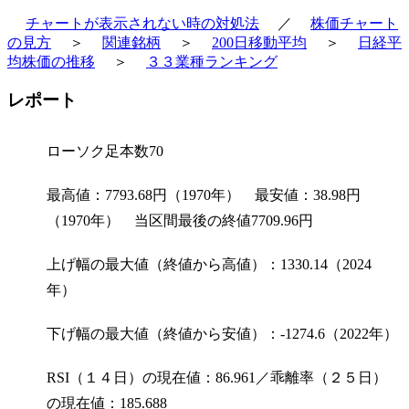
チャートが表示されない時の対処法
／
株価チャート
の見方
＞
関連銘柄
＞
200日移動平均
＞
日経平
均株価の推移
＞
３３業種ランキング
レポート
ローソク足本数70
最高値：7793.68円（1970年） 最安値：38.98円
（1970年） 当区間最後の終値7709.96円
上げ幅の最大値（終値から高値）：1330.14（2024
年）
下げ幅の最大値（終値から安値）：-1274.6（2022年）
RSI（１４日）の現在値：86.961／乖離率（２５日）
の現在値：185.688