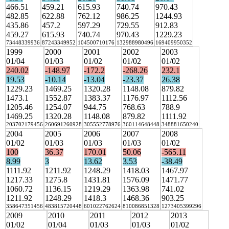
466.51
459.21
615.93
740.74
970.43
482.85
622.88
762.12
986.25
1244.93
435.86
457.2
597.29
729.55
912.83
459.27
615.93
740.74
970.43
1229.23
73448339936
87243349952
104500710176
132988980496
169409950352
1999
2000
2001
2002
2003
01/04
01/03
01/02
01/02
01/02
240.02
-148.97
-172.2
-268.26
232.1
19.53
-10.14
-13.04
-23.37
26.38
1229.23
1469.25
1320.28
1148.08
879.82
1473.1
1552.87
1383.37
1176.97
1112.56
1205.46
1254.07
944.75
768.63
788.9
1469.25
1320.28
1148.08
879.82
1111.92
203702179456
260691260928
305552778976
360114648448
348881650240
2004
2005
2006
2007
2008
01/02
01/03
01/03
01/03
01/02
100
36.37
170.01
50.06
-565.11
8.99
3
13.62
3.53
-38.49
1111.92
1211.92
1248.29
1418.03
1467.97
1217.33
1275.8
1431.81
1576.09
1471.77
1060.72
1136.15
1219.29
1363.98
741.02
1211.92
1248.29
1418.3
1468.36
903.25
358647351456
483815720448
601022762624
810086851328
1273405399296
2009
2010
2011
2012
2013
01/02
01/04
01/03
01/03
01/02