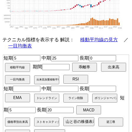
テクニカル指標を表示する 解説：
移動平均線の見方
／
一目均衡表
短期
中期
長期
期間
短期
中期
長期
短
期
長期