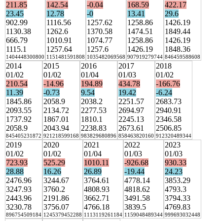
211.85
142.54
-0.04
168.59
422.17
23.45
12.78
-0
13.41
29.6
902.99
1116.56
1257.62
1258.86
1426.19
1130.38
1262.6
1370.58
1474.51
1849.44
666.79
1010.91
1074.77
1258.86
1426.19
1115.1
1257.64
1257.6
1426.19
1848.36
1404448300800
1151481591808
1035482069568
907919279744
846459588608
2014
2015
2016
2017
2018
01/02
01/02
01/04
01/03
01/02
210.54
-14.96
194.89
434.78
-166.76
11.39
-0.73
9.54
19.42
-6.24
1845.86
2058.9
2038.2
2251.57
2683.73
2093.55
2134.72
2277.53
2694.97
2940.91
1737.92
1867.01
1810.1
2245.13
2346.58
2058.9
2043.94
2238.83
2673.61
2506.85
845405231872
921218599168
983829680896
858463820160
912320489344
2019
2020
2021
2022
2023
01/02
01/02
01/04
01/03
01/03
723.93
525.29
1010.11
-926.68
930.33
28.88
16.26
26.89
-19.44
24.23
2476.96
3244.67
3764.61
4778.14
3853.29
3247.93
3760.2
4808.93
4818.62
4793.3
2443.96
2191.86
3662.71
3491.58
3794.33
3230.78
3756.07
4766.18
3839.5
4769.83
896754509184
1245379452288
1113119261184
1159048489344
999693032448