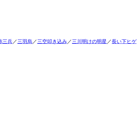
赤三兵
／
三羽烏
／
三空叩き込み
／
三川明けの明星
／
長い下ヒゲ