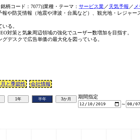
 銘柄コード：7077)]業種・テーマ：
サービス業
／
天気予報
／
メ
。天気予報や防災情報（地震や津波・台風など）、観光地・レジ
ている。
EO対策と気象周辺領域の強化でユーザー数増加を目指す。
ングデスクで広告単価の最大化を図っている。
算月と季節性
会社情報
期間指定
～