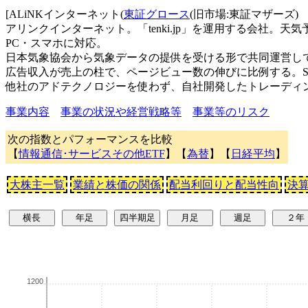
[ALiNKインターネット(
東証グロース
(旧市場:東証マザーズ)
アリンクインターネット。「tenki.jp」を運用する会社
PC・スマホに対応。
日本気象協会から気象データの提供を受ける形で共同運営し
広告収入が売上の柱で、ページビュー数の伸びに比例する。S
他社のアドテクノロジーを使わず、自社開発したトレーディ
事業内容
事業の状況や経営戦略等
事業等のリスク
次の指数とパフォーマンスを比較
【
情報通信･サービスその他ETF
】【
為替
】【
日経平均
】
大株主一覧
業績と株価の関係
配当利回りと配当性向
決