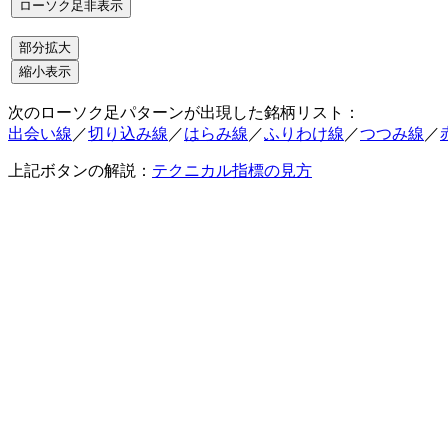
次のローソク足パターンが出現した銘柄リスト：
出会い線
／
切り込み線
／
はらみ線
／
ふりわけ線
／
つつみ線
／
上記ボタンの解説：
テクニカル指標の見方