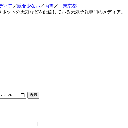
ディア
／
競合少ない
／
内需
／
東京都
ャースポットの天気などを配信している天気予報専門のメディア。