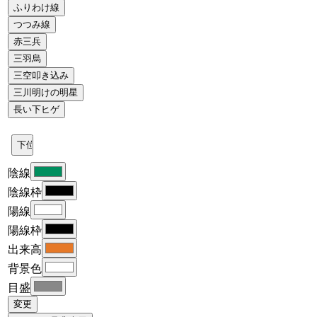
陰線
陰線枠
陽線
陽線枠
出来高
背景色
目盛