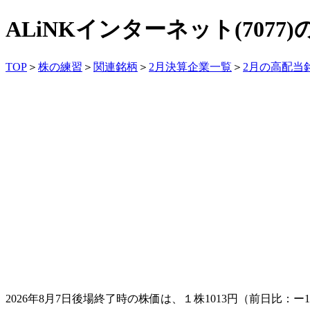
ALiNKインターネット(707
TOP
＞
株の練習
＞
関連銘柄
＞
2月決算企業一覧
＞
2月の高配当
2026年8月7日後場終了時の株価は、１株
1013
円（前日比：
ー1