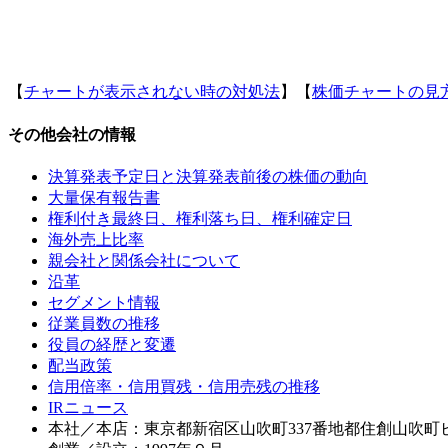
【
チャートが表示されない時の対処法
】【
株価チャートの見
その他会社の情報
決算発表予定日と決算発表前後の株価の動向
大量保有報告書
権利付き最終日、権利落ち日、権利確定日
海外売上比率
親会社と関係会社について
沿革
セグメント情報
従業員数の推移
役員の経歴と変遷
配当政策
信用倍率・信用買残・信用売残の推移
IRニュース
本社／本店：東京都新宿区山吹町337番地都住創山吹町ビ