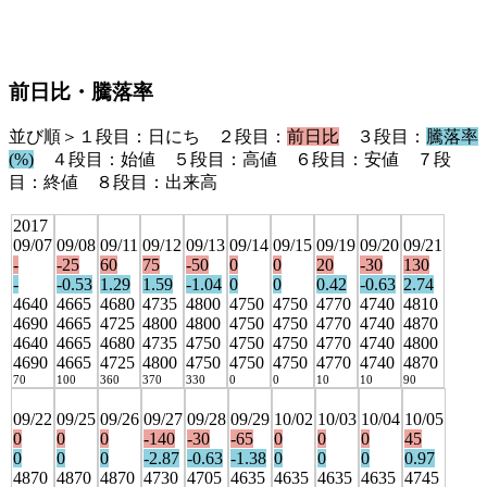
前日比・騰落率
並び順＞１段目：日にち ２段目：
前日比
３段目：
騰落率
(%)
４段目：始値 ５段目：高値 ６段目：安値 ７段
目：終値 ８段目：出来高
2017
09/07
09/08
09/11
09/12
09/13
09/14
09/15
09/19
09/20
09/21
-
-25
60
75
-50
0
0
20
-30
130
-
-0.53
1.29
1.59
-1.04
0
0
0.42
-0.63
2.74
4640
4665
4680
4735
4800
4750
4750
4770
4740
4810
4690
4665
4725
4800
4800
4750
4750
4770
4740
4870
4640
4665
4680
4735
4750
4750
4750
4770
4740
4800
4690
4665
4725
4800
4750
4750
4750
4770
4740
4870
70
100
360
370
330
0
0
10
10
90
09/22
09/25
09/26
09/27
09/28
09/29
10/02
10/03
10/04
10/05
0
0
0
-140
-30
-65
0
0
0
45
0
0
0
-2.87
-0.63
-1.38
0
0
0
0.97
4870
4870
4870
4730
4705
4635
4635
4635
4635
4745