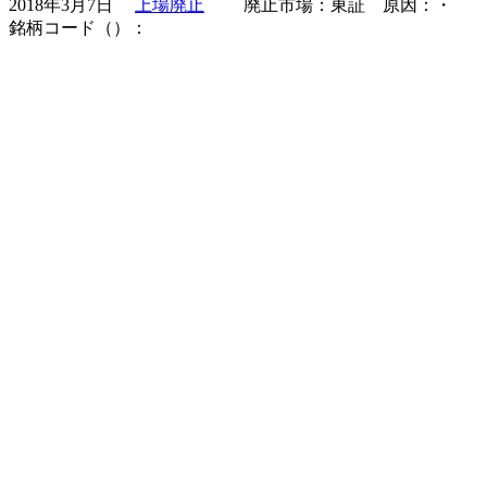
2018年3月7日
上場廃止
廃止市場：東証 原因：・
銘柄コード（）：