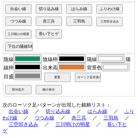
陰線
陰線枠
陽線
陽
線枠
出来高
背景色
目盛
次のローソク足パターンが出現した銘柄リスト：
出会い線
／
切り込み線
／
はらみ線
／
ふり
わけ線
／
つつみ線
／
赤三兵
／
三羽烏
／
三空叩き込み
／
三川明けの明星
／
長い下ヒ
ゲ