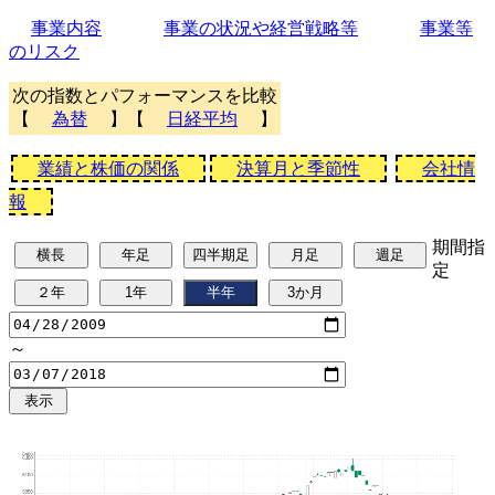
事業内容
事業の状況や経営戦略等
事業等
のリスク
次の指数とパフォーマンスを比較
【
為替
】【
日経平均
】
業績と株価の関係
決算月と季節性
会社情
報
期間指
定
～