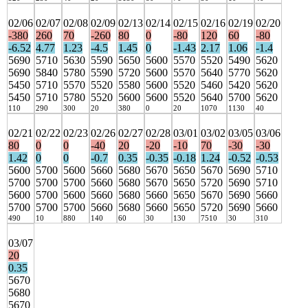
02/06
02/07
02/08
02/09
02/13
02/14
02/15
02/16
02/19
02/20
-380
260
70
-260
80
0
-80
120
60
-80
-6.52
4.77
1.23
-4.5
1.45
0
-1.43
2.17
1.06
-1.4
5690
5710
5630
5590
5650
5600
5570
5520
5490
5620
5690
5840
5780
5590
5720
5600
5570
5640
5770
5620
5450
5710
5570
5520
5580
5600
5520
5460
5420
5620
5450
5710
5780
5520
5600
5600
5520
5640
5700
5620
110
290
300
20
380
0
20
1070
1130
40
02/21
02/22
02/23
02/26
02/27
02/28
03/01
03/02
03/05
03/06
80
0
0
-40
20
-20
-10
70
-30
-30
1.42
0
0
-0.7
0.35
-0.35
-0.18
1.24
-0.52
-0.53
5600
5700
5600
5660
5680
5670
5650
5670
5690
5710
5700
5700
5700
5660
5680
5670
5650
5720
5690
5710
5600
5700
5600
5660
5680
5660
5650
5670
5690
5660
5700
5700
5700
5660
5680
5660
5650
5720
5690
5660
490
10
880
140
60
30
130
7510
30
310
03/07
20
0.35
5670
5680
5670