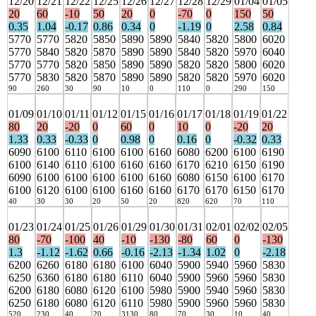
12/20
12/21
12/22
12/25
12/26
12/27
12/28
12/29
01/04
01/05
20
60
-10
50
20
0
-70
0
150
50
0.35
1.04
-0.17
0.86
0.34
0
-1.19
0
2.58
0.84
5770
5770
5820
5850
5890
5890
5840
5820
5800
6020
5770
5840
5820
5870
5890
5890
5840
5820
5970
6040
5770
5770
5820
5850
5890
5890
5820
5820
5800
6020
5770
5830
5820
5870
5890
5890
5820
5820
5970
6020
90
260
30
90
10
0
110
0
290
150
01/09
01/10
01/11
01/12
01/15
01/16
01/17
01/18
01/19
01/22
80
20
-20
0
60
0
10
0
-20
20
1.33
0.33
-0.33
0
0.98
0
0.16
0
-0.32
0.33
6090
6100
6110
6100
6100
6160
6080
6200
6100
6190
6100
6140
6110
6100
6160
6160
6170
6210
6150
6190
6090
6100
6100
6100
6100
6160
6080
6150
6100
6170
6100
6120
6100
6100
6160
6160
6170
6170
6150
6170
40
30
30
20
50
20
820
620
70
110
01/23
01/24
01/25
01/26
01/29
01/30
01/31
02/01
02/02
02/05
80
-70
-100
40
-10
-130
-80
60
0
-130
1.3
-1.12
-1.62
0.66
-0.16
-2.13
-1.34
1.02
0
-2.18
6200
6260
6180
6180
6100
6040
5900
5940
5960
5830
6250
6360
6180
6180
6110
6040
5900
5960
5960
5830
6200
6180
6080
6120
6100
5980
5900
5940
5960
5830
6250
6180
6080
6120
6110
5980
5900
5960
5960
5830
520
230
40
20
3130
80
70
30
10
40