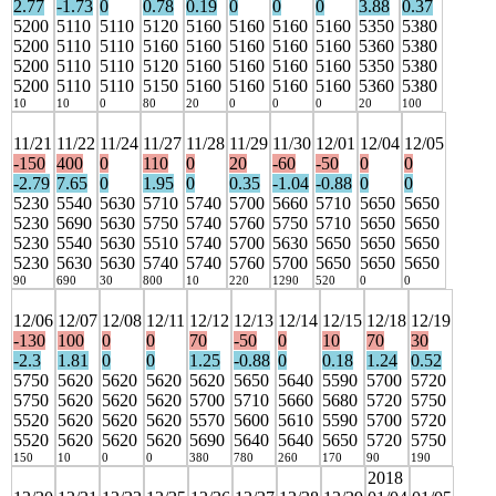
2.77
-1.73
0
0.78
0.19
0
0
0
3.88
0.37
5200
5110
5110
5120
5160
5160
5160
5160
5350
5380
5200
5110
5110
5160
5160
5160
5160
5160
5360
5380
5200
5110
5110
5120
5160
5160
5160
5160
5350
5380
5200
5110
5110
5150
5160
5160
5160
5160
5360
5380
10
10
0
80
20
0
0
0
20
100
11/21
11/22
11/24
11/27
11/28
11/29
11/30
12/01
12/04
12/05
-150
400
0
110
0
20
-60
-50
0
0
-2.79
7.65
0
1.95
0
0.35
-1.04
-0.88
0
0
5230
5540
5630
5710
5740
5700
5660
5710
5650
5650
5230
5690
5630
5750
5740
5760
5750
5710
5650
5650
5230
5540
5630
5510
5740
5700
5630
5650
5650
5650
5230
5630
5630
5740
5740
5760
5700
5650
5650
5650
90
690
30
800
10
220
1290
520
0
0
12/06
12/07
12/08
12/11
12/12
12/13
12/14
12/15
12/18
12/19
-130
100
0
0
70
-50
0
10
70
30
-2.3
1.81
0
0
1.25
-0.88
0
0.18
1.24
0.52
5750
5620
5620
5620
5620
5650
5640
5590
5700
5720
5750
5620
5620
5620
5700
5710
5660
5680
5720
5750
5520
5620
5620
5620
5570
5600
5610
5590
5700
5720
5520
5620
5620
5620
5690
5640
5640
5650
5720
5750
150
10
0
0
380
780
260
170
90
190
2018