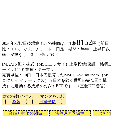
8152
2026年8月7日後場終了時の株価は、１株
円（前日
比：＋13）です。チャート：日足 期間：半年 上昇日数：
66 変動なし：3 下落：53
[MAXIS 海外株式（MSCIコクサイ）上場投信(東証 銘柄コ
ード：1550)]業種・テーマ：
売買単位：10口 日本円換算したMSCI Kokusai Index（MSCI
コクサイ インデックス）（日本を除く世界の先進国で構
成）に連動する成果をめざすETFです。（三菱UFJ投信）
次の指数とパフォーマンスを比較
【
為替
】【
日経平均
】
業績と株価の関係
決算月と季節性
会社情