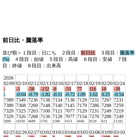
前日比・騰落率
並び順＞１段目：日にち ２段目：
前日比
３段目：
騰落率
(%)
４段目：始値 ５段目：高値 ６段目：安値 ７段
目：終値 ８段目：出来高
2026
02/09
02/10
02/12
02/13
02/16
02/17
02/18
02/19
02/20
02/24
-
-3
-58
-132
-8
-51
77
116
18
-39
-
-0.04
-0.79
-1.82
-0.11
-0.72
1.09
1.62
0.25
-0.54
7389
7349
7236
7138
7134
7138
7129
7231
7267
7231
7389
7368
7269
7148
7140
7145
7179
7286
7288
7259
7329
7325
7203
7100
7121
7077
7129
7231
7249
7219
7329
7326
7268
7136
7128
7077
7154
7270
7288
7249
5800
31030
4689
5705
1589
4313
4946
8529
623
11182
02/25
02/26
02/27
03/02
03/03
03/04
03/05
03/06
03/09
03/10