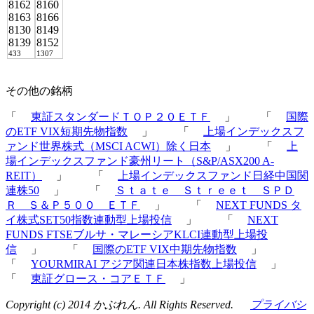
8162
8160
8163
8166
8130
8149
8139
8152
433
1307
その他の銘柄
「
東証スタンダードＴＯＰ２０ＥＴＦ
」 「
国際
のETF VIX短期先物指数
」 「
上場インデックスフ
ァンド世界株式（MSCI ACWI）除く日本
」 「
上
場インデックスファンド豪州リート（S&P/ASX200 A-
REIT）
」 「
上場インデックスファンド日経中国関
連株50
」 「
Ｓｔａｔｅ Ｓｔｒｅｅｔ ＳＰＤ
Ｒ Ｓ＆Ｐ５００ ＥＴＦ
」 「
NEXT FUNDS タ
イ株式SET50指数連動型上場投信
」 「
NEXT
FUNDS FTSEブルサ・マレーシアKLCI連動型上場投
信
」 「
国際のETF VIX中期先物指数
」
「
YOURMIRAI アジア関連日本株指数上場投信
」
「
東証グロース・コアＥＴＦ
」
Copyright (c) 2014 かぶれん. All Rights Reserved.
プライバシ