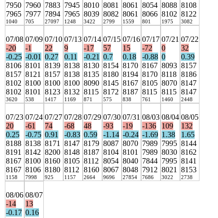
7950
7960
7883
7945
8010
8081
8061
8054
8088
8108
7965
7977
7894
7965
8039
8082
8061
8066
8102
8122
1040
705
27097
1248
3422
2799
1559
801
1975
3082
07/08
07/09
07/10
07/13
07/14
07/15
07/16
07/17
07/21
07/22
-20
-1
22
9
-17
57
15
-72
0
32
-0.25
-0.01
0.27
0.11
-0.21
0.7
0.18
-0.88
0
0.39
8106
8101
8139
8138
8130
8154
8170
8167
8093
8157
8157
8121
8157
8138
8135
8180
8194
8170
8118
8186
8102
8100
8100
8100
8090
8145
8167
8105
8070
8147
8102
8101
8123
8132
8115
8172
8187
8115
8115
8147
3620
538
1417
1169
871
575
838
761
1460
2448
07/23
07/24
07/27
07/28
07/29
07/30
07/31
08/03
08/04
08/05
20
-61
74
-68
48
-93
-19
-136
109
132
0.25
-0.75
0.91
-0.83
0.59
-1.14
-0.24
-1.69
1.38
1.65
8188
8138
8171
8147
8179
8087
8070
7989
7995
8144
8191
8142
8200
8148
8187
8104
8101
7989
8030
8162
8167
8100
8160
8105
8112
8054
8040
7844
7995
8141
8167
8106
8180
8112
8160
8067
8048
7912
8021
8153
1158
7998
925
1157
2664
9696
27854
7686
3022
2738
08/06
08/07
-14
13
-0.17
0.16