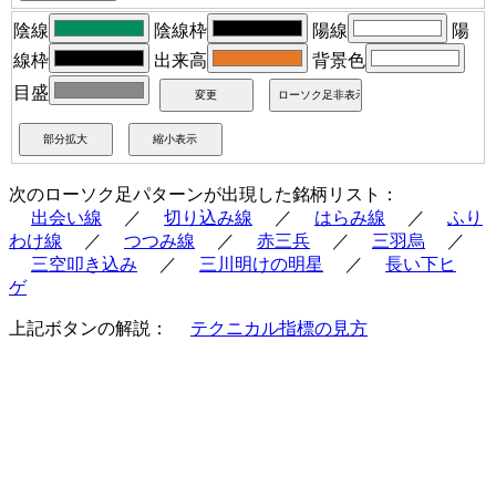
陰線
陰線枠
陽線
陽
線枠
出来高
背景色
目盛
次のローソク足パターンが出現した銘柄リスト：
出会い線
／
切り込み線
／
はらみ線
／
ふり
わけ線
／
つつみ線
／
赤三兵
／
三羽烏
／
三空叩き込み
／
三川明けの明星
／
長い下ヒ
ゲ
上記ボタンの解説：
テクニカル指標の見方