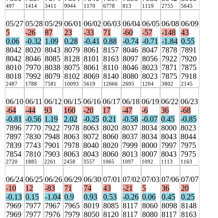
497
1414
3411
9944
1170
6778
813
1119
2755
5645
05/27
05/28
05/29
06/01
06/02
06/03
06/04
06/05
06/08
06/09
5
-26
87
23
-33
71
-60
-57
-148
43
0.06
-0.32
1.09
0.28
-0.41
0.88
-0.74
-0.71
-1.84
0.55
8042
8020
8043
8079
8061
8157
8046
8047
7878
7891
8042
8046
8085
8128
8101
8163
8097
8056
7922
7920
8010
7970
8038
8075
8061
8110
8046
8023
7871
7875
8018
7992
8079
8102
8069
8140
8080
8023
7875
7918
2487
1788
7581
10093
5619
12666
2695
1204
3802
2145
06/10
06/11
06/12
06/15
06/16
06/17
06/18
06/19
06/22
06/23
-64
-44
93
160
-20
17
-47
-6
36
-68
-0.81
-0.56
1.19
2.02
-0.25
0.21
-0.58
-0.07
0.45
-0.85
7896
7770
7922
7978
8063
8020
8037
8034
8000
8023
7897
7830
7948
8063
8072
8060
8037
8034
8043
8044
7839
7743
7901
7978
8040
8020
7999
8000
7997
7975
7854
7810
7903
8063
8043
8060
8013
8007
8043
7975
2720
1885
2261
2458
3557
1065
1097
1092
1113
1163
06/24
06/25
06/26
06/29
06/30
07/01
07/02
07/03
07/06
07/07
-10
12
-83
71
74
43
-21
5
36
20
-0.13
0.15
-1.04
0.9
0.93
0.53
-0.26
0.06
0.45
0.25
7969
7977
7967
7965
8019
8085
8117
8060
8098
8148
7969
7977
7976
7979
8050
8120
8117
8080
8117
8163