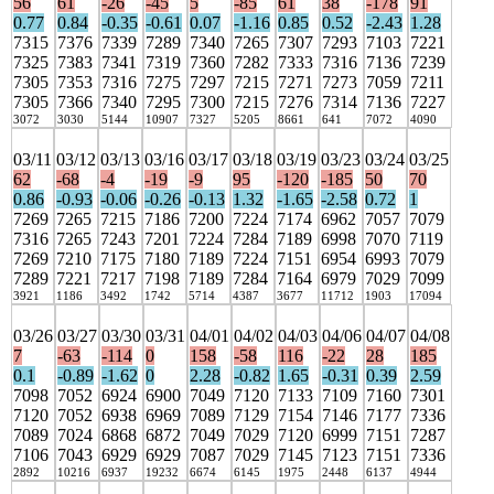
56
61
-26
-45
5
-85
61
38
-178
91
0.77
0.84
-0.35
-0.61
0.07
-1.16
0.85
0.52
-2.43
1.28
7315
7376
7339
7289
7340
7265
7307
7293
7103
7221
7325
7383
7341
7319
7360
7282
7333
7316
7136
7239
7305
7353
7316
7275
7297
7215
7271
7273
7059
7211
7305
7366
7340
7295
7300
7215
7276
7314
7136
7227
3072
3030
5144
10907
7327
5205
8661
641
7072
4090
03/11
03/12
03/13
03/16
03/17
03/18
03/19
03/23
03/24
03/25
62
-68
-4
-19
-9
95
-120
-185
50
70
0.86
-0.93
-0.06
-0.26
-0.13
1.32
-1.65
-2.58
0.72
1
7269
7265
7215
7186
7200
7224
7174
6962
7057
7079
7316
7265
7243
7201
7224
7284
7189
6998
7070
7119
7269
7210
7175
7180
7189
7224
7151
6954
6993
7079
7289
7221
7217
7198
7189
7284
7164
6979
7029
7099
3921
1186
3492
1742
5714
4387
3677
11712
1903
17094
03/26
03/27
03/30
03/31
04/01
04/02
04/03
04/06
04/07
04/08
7
-63
-114
0
158
-58
116
-22
28
185
0.1
-0.89
-1.62
0
2.28
-0.82
1.65
-0.31
0.39
2.59
7098
7052
6924
6900
7049
7120
7133
7109
7160
7301
7120
7052
6938
6969
7089
7129
7154
7146
7177
7336
7089
7024
6868
6872
7049
7029
7120
6999
7151
7287
7106
7043
6929
6929
7087
7029
7145
7123
7151
7336
2892
10216
6937
19232
6674
6145
1975
2448
6137
4944