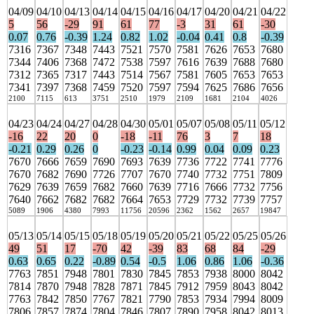
04/09
04/10
04/13
04/14
04/15
04/16
04/17
04/20
04/21
04/22
5
56
-29
91
61
77
-3
31
61
-30
0.07
0.76
-0.39
1.24
0.82
1.02
-0.04
0.41
0.8
-0.39
7316
7367
7348
7443
7521
7570
7581
7626
7653
7680
7344
7406
7368
7472
7538
7597
7616
7639
7688
7680
7312
7365
7317
7443
7514
7567
7581
7605
7653
7653
7341
7397
7368
7459
7520
7597
7594
7625
7686
7656
2100
7115
613
3751
2510
1979
2109
1681
2104
4026
04/23
04/24
04/27
04/28
04/30
05/01
05/07
05/08
05/11
05/12
-16
22
20
0
-18
-11
76
3
7
18
-0.21
0.29
0.26
0
-0.23
-0.14
0.99
0.04
0.09
0.23
7670
7666
7659
7690
7693
7639
7736
7722
7741
7776
7670
7682
7690
7726
7707
7670
7740
7732
7751
7809
7629
7639
7659
7682
7660
7639
7716
7666
7732
7756
7640
7662
7682
7682
7664
7653
7729
7732
7739
7757
5089
1906
4380
7993
11756
20596
2362
1562
2657
19847
05/13
05/14
05/15
05/18
05/19
05/20
05/21
05/22
05/25
05/26
49
51
17
-70
42
-39
83
68
84
-29
0.63
0.65
0.22
-0.89
0.54
-0.5
1.06
0.86
1.06
-0.36
7763
7851
7948
7801
7830
7845
7853
7938
8000
8042
7814
7870
7948
7828
7871
7845
7912
7959
8043
8042
7763
7842
7850
7767
7821
7790
7853
7934
7994
8009
7806
7857
7874
7804
7846
7807
7890
7958
8042
8013