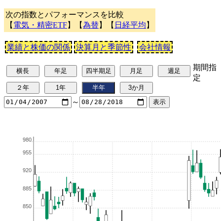
次の指数とパフォーマンスを比較
【
電気・精密ETF
】【
為替
】【
日経平均
】
業績と株価の関係
決算月と季節性
会社情報
期間指
定
～