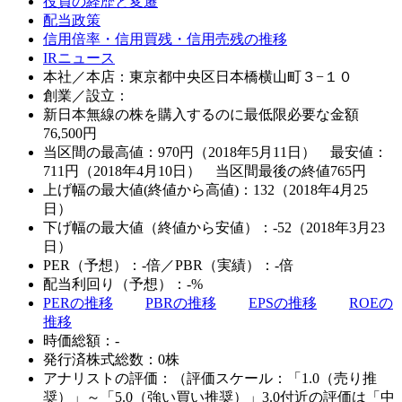
役員の経歴と変遷
配当政策
信用倍率・信用買残・信用売残の推移
IRニュース
本社／本店：東京都中央区日本橋横山町３−１０
創業／設立：
新日本無線の株を購入するのに最低限必要な金額
76,500
円
当区間の最高値：970円（2018年5月11日） 最安値：
711円（2018年4月10日） 当区間最後の終値765円
上げ幅の最大値(終値から高値)：132（2018年4月25
日）
下げ幅の最大値（終値から安値）：-52（2018年3月23
日）
PER（予想）：-倍／PBR（実績）：-倍
配当利回り（予想）：-%
PERの推移
PBRの推移
EPSの推移
ROEの
推移
時価総額：-
発行済株式総数：0株
アナリストの評価：（評価スケール：「1.0（売り推
奨）」～「5.0（強い買い推奨）」3.0付近の評価は「中