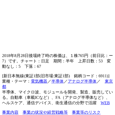
2018年8月28日後場終了時の株価は、１株
765
円（前日比：
ー
7
）です。チャート：日足 期間：半年 上昇日数：53 変
動なし：5 下落：67
[新日本無線(東証1部(旧市場:東証1部) 銘柄コード：6911)]
業種・テーマ：
電気機器
／
半導体
／
アナログ半導体
／
東京
都
半導体、マイクロ波、モジュールを開発、製造、販売してい
る。自動車（車載ICなど）、FA（アナログ半導体など）、
ヘルスケア、通信デバイス、衛生通信の分野で活躍
WEB
事業内容
事業の状況や経営戦略等
事業等のリスク