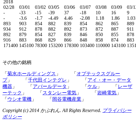
2018
02/28
03/01
03/02
03/05
03/06
03/07
03/08
03/09
03/1
-
-33
-15
-39
37
-18
10
16
9
-
-3.6
-1.7
-4.49
4.46
-2.08
1.18
1.86
1.03
893
903
854
882
839
854
862
865
889
934
912
878
882
892
873
872
887
911
892
879
854
827
839
846
850
855
878
916
883
868
829
866
848
858
874
883
171400
145100
78300
153200
178300
103400
110000
143100
135
その他の銘柄
「
菊水ホールディングス
」 「
オプテックスグルー
プ
」 「
千代田インテグレ
」 「
アイ・オー・データ
機器
」 「
アバールデータ
」 「
ケル
」 「
レーザ
ーテック
」 「
スタンレー電気
」 「
岩崎電気
」
「
ウシオ電機
」 「
岡谷電機産業
」
Copyright (c) 2014 かぶれん. All Rights Reserved.
プライバシー
ポリシー