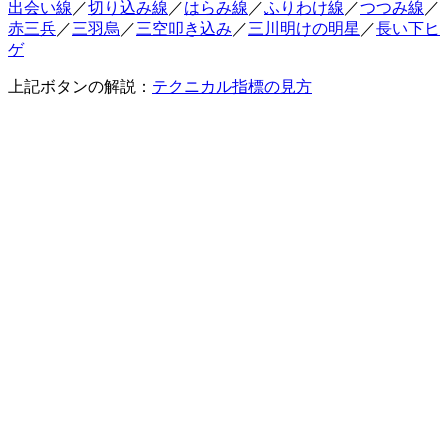
出会い線
／
切り込み線
／
はらみ線
／
ふりわけ線
／
つつみ線
／
赤三兵
／
三羽烏
／
三空叩き込み
／
三川明けの明星
／
長い下ヒ
ゲ
上記ボタンの解説：
テクニカル指標の見方