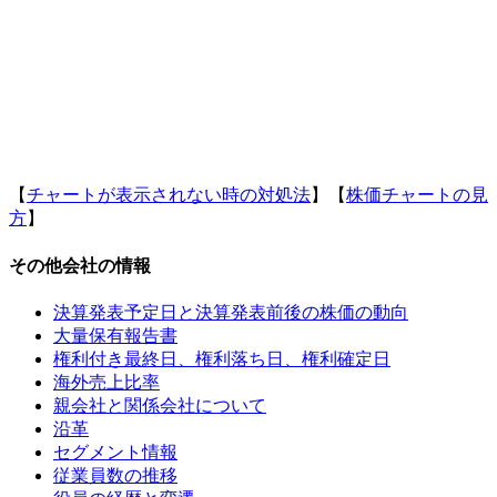
【
チャートが表示されない時の対処法
】【
株価チャートの見
方
】
その他会社の情報
決算発表予定日と決算発表前後の株価の動向
大量保有報告書
権利付き最終日、権利落ち日、権利確定日
海外売上比率
親会社と関係会社について
沿革
セグメント情報
従業員数の推移