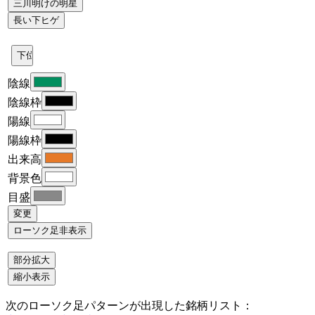
陰線
陰線枠
陽線
陽線枠
出来高
背景色
目盛
次のローソク足パターンが出現した銘柄リスト：