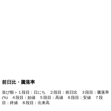
前日比・騰落率
並び順＞１段目：日にち ２段目：
前日比
３段目：
騰落率
(%)
４段目：始値 ５段目：高値 ６段目：安値 ７段
目：終値 ８段目：出来高