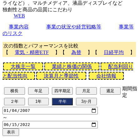
ライなど）、マルチメディア、液晶ディスプレイなど
独創性と商品の品質にこだわり
WEB
事業内容
事業の状況や経営戦略等
事業等
のリスク
次の指数とパフォーマンスを比較
【
電気・精密ETF
】【
為替
】【
日経平均
】
大株主一覧
業績と株価の関係
配当利回り
と配当性向
決算月と季節性
会社情報
期間指
定
～