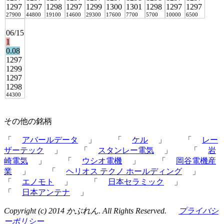
1297
1297
1298
1297
1299
1300
1301
1298
1297
1297
27900
44800
19100
14600
29300
17600
7700
5700
10000
6500
06/15
1
0.08
1297
1299
1297
1298
44300
その他の銘柄
「
アバールデータ
」 「
ケル
」 「
レー
ザーテック
」 「
スタンレー電気
」 「
岩
崎電気
」 「
ウシオ電機
」 「
岡谷電機産
業
」 「
ヘリオス テクノ ホールディング
」
「
エノモト
」 「
日本セラミック
」
「
日本アンテナ
」
Copyright (c) 2014 かぶれん. All Rights Reserved.
プライバシ
ーポリシー