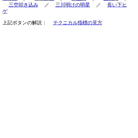
三空叩き込み
／
三川明けの明星
／
長い下ヒ
ゲ
上記ボタンの解説：
テクニカル指標の見方