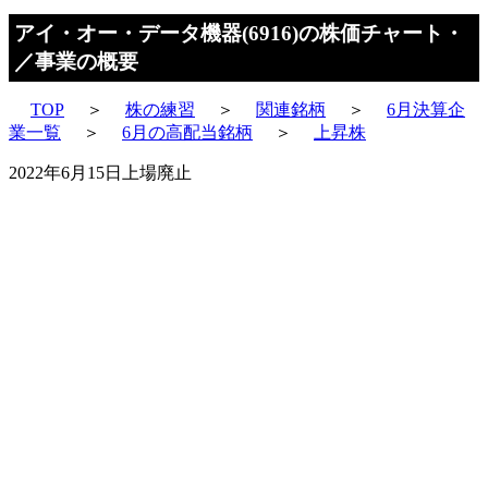
アイ・オー・データ機器(6916)の株価チャート・
／事業の概要
TOP
＞
株の練習
＞
関連銘柄
＞
6月決算企
業一覧
＞
6月の高配当銘柄
＞
上昇株
2022年6月15日上場廃止