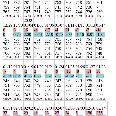
771
787
781
764
755
763
763
758
751
761
759
769
764
751
737
741
750
742
736
744
763
782
767
751
740
757
752
744
736
760
26900
37700
25000
20900
34300
27700
34800
23300
19600
48600
2022
12/29
12/30
01/04
01/05
01/06
01/07
01/11
01/12
01/13
01/14
0
6
16
-4
-17
-4
21
-9
-7
-14
0
0.79
2.09
-0.51
-2.19
-0.53
2.77
-1.16
-0.91
-1.84
753
753
774
782
778
761
757
771
764
758
766
768
785
782
779
768
782
783
768
759
753
750
762
766
761
750
757
765
754
745
760
766
782
778
761
757
778
769
762
748
25200
18700
57100
26100
43500
98100
37400
69400
79500
47600
01/17
01/18
01/19
01/20
01/21
01/24
01/25
01/26
01/27
01/28
-7
4
-2
2
5
-9
-12
-8
-31
30
-0.94
0.54
-0.27
0.27
0.67
-1.2
-1.62
-1.1
-4.3
4.35
746
743
740
740
740
742
739
729
725
715
751
755
752
749
750
755
739
733
729
721
741
735
740
735
734
741
726
720
690
691
741
745
743
745
750
741
729
721
690
720
43500
45600
49300
34600
27400
28300
40100
26300
51700
145600
01/31
02/01
02/02
02/03
02/04
02/07
02/08
02/09
02/10
02/14
37
22
29
-1
23
27
34
5
150
255