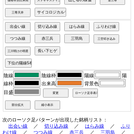
陰線
陰線枠
陽線
陽
線枠
出来高
背景色
目盛
次のローソク足パターンが出現した銘柄リスト：
出会い線
／
切り込み線
／
はらみ線
／
ふり
わけ線
／
つつみ線
／
赤三兵
／
三羽烏
／