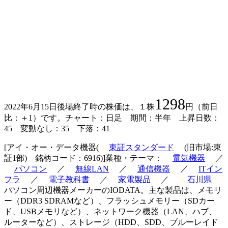
1298
2022年6月15日後場終了時の株価は、１株
円（前日
比：＋1）です。チャート：日足 期間：半年 上昇日数：
45 変動なし：35 下落：41
[アイ・オー・データ機器(
東証スタンダード
(旧市場:東
証1部) 銘柄コード：6916)]業種・テーマ：
電気機器
／
パソコン
／
無線LAN
／
通信機器
／
ITイン
フラ
／
電子教科書
／
家電製品
／
石川県
パソコン周辺機器メーカーのIODATA。主な製品は、メモリ
ー（DDR3 SDRAMなど）、フラッシュメモリー（SDカー
ド、USBメモリなど）、ネットワーク機器（LAN、ハブ、
ルーターなど）、ストレージ（HDD、SDD、ブルーレイド