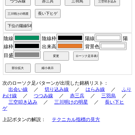
陰線
陰線枠
陽線
陽
線枠
出来高
背景色
目盛
次のローソク足パターンが出現した銘柄リスト：
出会い線
／
切り込み線
／
はらみ線
／
ふり
わけ線
／
つつみ線
／
赤三兵
／
三羽烏
／
三空叩き込み
／
三川明けの明星
／
長い下ヒ
ゲ
上記ボタンの解説：
テクニカル指標の見方