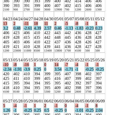
386
390
390
393
399
400
402
414
406
406
390
393
391
399
400
407
402
415
406
406
2100
900
2700
3500
3000
13900
700
1200
2600
1300
04/23
04/24
04/27
04/28
04/30
05/01
05/07
05/08
05/11
05/12
13
2
-11
18
11
2
-5
-8
-1
1
3.2
0.48
-2.61
4.39
2.57
0.46
-1.13
-1.83
-0.23
0.23
406
423
406
410
422
443
442
436
428
427
419
428
415
435
442
448
445
436
428
428
405
403
406
410
422
437
436
428
426
427
419
421
410
428
439
441
436
428
427
428
1200
23000
11000
8500
13400
13800
1700
4100
500
500
05/13
05/14
05/15
05/18
05/19
05/20
05/21
05/22
05/25
05/26
-10
-8
-16
1
0
14
-7
-4
-1
-1
-2.34
-1.91
-3.9
0.25
0
3.54
-1.71
-1
-0.25
-0.25
420
402
410
394
399
395
407
398
402
397
425
411
410
399
405
416
407
399
402
397
415
395
394
394
395
395
402
392
397
394
418
410
394
395
395
409
402
398
397
396
4100
8100
1300
500
5300
5200
1600
2800
3700
2100
05/27
05/28
05/29
06/01
06/02
06/03
06/04
06/05
06/08
06/09
5
-4
-1
1
2
-1
0
-4
-1
8
1.26
-1
-0.25
0.25
0.5
-0.25
0
-1.01
-0.25
2.04
397
396
395
395
396
405
402
394
394
400