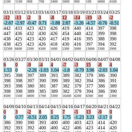
2100
1100
900
700
3400
5000
900
100
4000
4100
03/11
03/12
03/13
03/16
03/17
03/18
03/19
03/23
03/24
03/25
-12
-13
-2
3
-8
12
-14
-19
-3
-2
-2.67
-2.97
-0.47
0.71
-1.88
2.87
-3.26
-4.57
-0.76
-0.51
442
433
423
423
426
419
440
414
397
398
447
436
432
430
426
454
440
422
399
398
438
425
423
420
417
419
416
395
388
390
438
425
423
426
418
430
416
397
394
392
32500
6600
2500
4300
1600
5300
3000
13600
3300
2900
03/26
03/27
03/30
03/31
04/01
04/02
04/03
04/06
04/07
04/08
6
0
-9
-4
4
-7
-3
15
-8
4
1.53
0
-2.26
-1.03
1.04
-1.8
-0.79
3.96
-2.03
1.04
395
398
397
389
393
389
382
379
386
390
398
398
397
390
399
389
382
394
386
391
393
398
380
381
387
382
379
377
386
389
398
398
389
385
389
382
379
394
386
390
4500
1500
4800
1700
5300
16400
6200
6300
300
2300
04/09
04/10
04/13
04/14
04/15
04/16
04/17
04/20
04/21
04/22
0
3
-2
8
1
7
-5
13
-9
0
0
0.77
-0.51
2.05
0.25
1.75
-1.23
3.23
-2.17
0
386
390
390
393
400
400
403
423
414
420
392
393
392
400
400
422
406
423
414
420