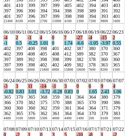
401
410
399
397
399
405
402
394
403
403
397
396
390
394
394
398
398
389
391
392
401
397
396
397
399
398
398
394
393
401
22400
8100
4500
2700
15900
4100
1300
7200
9800
1600
06/10
06/11
06/12
06/15
06/16
06/17
06/18
06/19
06/22
06/23
-4
2
-1
4
0
7
-27
-4
-15
2
-1
0.5
-0.25
1.01
0
1.74
-6.6
-1.05
-3.97
0.55
402
397
408
398
401
402
387
380
370
360
402
399
408
405
408
412
389
382
370
367
397
389
392
398
398
399
382
378
360
360
397
399
398
402
402
409
382
378
363
365
5600
5900
6900
21800
4000
15800
19600
7600
8200
1500
06/24
06/25
06/26
06/29
06/30
07/01
07/02
07/03
07/06
07/07
-3
3
11
-14
-1
3
0
6
9
4
-0.82
0.83
3.01
-3.72
-0.28
0.83
0
1.65
2.43
1.06
365
370
365
368
359
361
364
364
380
379
366
370
382
375
370
388
365
370
390
386
360
360
360
362
359
361
364
364
371
379
362
365
376
362
361
364
364
370
379
383
4400
3100
5800
5300
4000
4400
1400
200
6100
3000
07/08
07/09
07/10
07/13
07/14
07/15
07/16
07/17
07/21
07/22
0
-2
1
0
3
5
-10
-8
1
-2