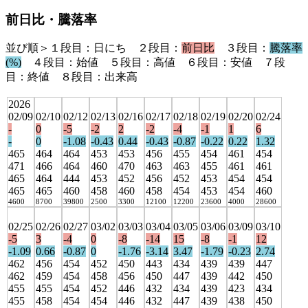
前日比・騰落率
並び順＞１段目：日にち ２段目：
前日比
３段目：
騰落率
(%)
４段目：始値 ５段目：高値 ６段目：安値 ７段
目：終値 ８段目：出来高
2026
02/09
02/10
02/12
02/13
02/16
02/17
02/18
02/19
02/20
02/24
-
0
-5
-2
2
-2
-4
-1
1
6
-
0
-1.08
-0.43
0.44
-0.43
-0.87
-0.22
0.22
1.32
465
464
464
453
453
456
455
454
461
454
471
466
464
460
470
463
463
455
461
461
465
464
444
453
452
456
452
453
454
454
465
465
460
458
460
458
454
453
454
460
4600
8700
39800
2500
3300
12100
12200
23600
4000
28600
02/25
02/26
02/27
03/02
03/03
03/04
03/05
03/06
03/09
03/10
-5
3
-4
0
-8
-14
15
-8
-1
12
-1.09
0.66
-0.87
0
-1.76
-3.14
3.47
-1.79
-0.23
2.74
462
456
454
452
450
443
434
439
439
447
462
459
454
458
456
450
447
439
442
450
455
455
454
452
446
432
434
439
423
434
455
458
454
454
446
432
447
439
438
450