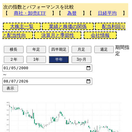
次の指数とパフォーマンスを比較
【
商社・卸売ETF
】【
為替
】【
日経平均
】
大株主一覧
業績と株価の関係
配当利回り
と配当性向
決算月と季節性
会社情報
期間指
定
～