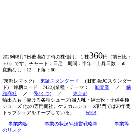
360
2026年8月7日後場終了時の株価は、１株
円（前日比：
＋6）です。チャート：日足 期間：半年 上昇日数：50
変動なし：12 下落：60
[東邦レマック(
東証スタンダード
(旧市場:JQスタンダー
ド) 銘柄コード：7422)]業種・テーマ：
卸売業
／
繊
維商社
／
靴(くつ)
／
東京都
輸出入も手掛ける各種シューズ(婦人靴・紳士靴・子供各種
シューズ 他)の専門商社。ケミカルシューズ部門では20年間
トップシェアをキープしている。
WEB
事業内容
事業の状況や経営戦略等
事業等
のリスク