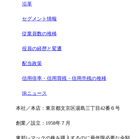
沿革
セグメント情報
従業員数の推移
役員の経歴と変遷
配当政策
信用倍率・信用買残・信用売残の推移
IRニュース
本社／本店：東京都文京区湯島三丁目42番６号
創業／設立：1958年７月
東邦レマックの株を購入するのに最低限必要な金額