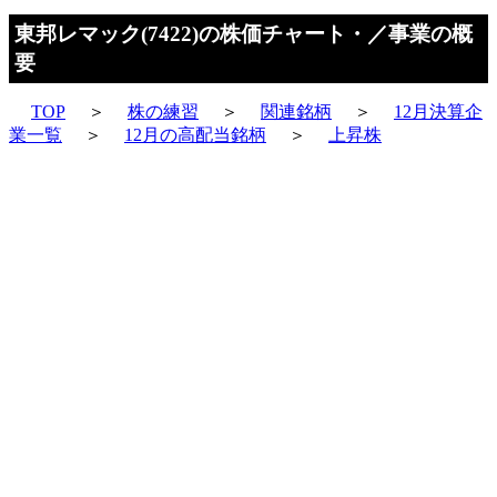
東邦レマック(7422)の株価チャート・／事業の概
要
TOP
＞
株の練習
＞
関連銘柄
＞
12月決算企
業一覧
＞
12月の高配当銘柄
＞
上昇株