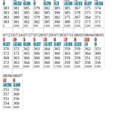
0
-0.52
0.26
0
0.79
1.3
-2.56
-2.11
0.27
-0.54
383
381
385
379
382
385
385
367
375
374
383
381
385
382
385
390
385
378
375
374
383
380
382
379
381
382
375
367
364
371
383
381
382
382
385
390
380
372
373
371
0
1900
200
900
1300
5600
3200
3200
2200
1000
07/23
07/24
07/27
07/28
07/29
07/30
07/31
08/03
08/04
08/05
1
-9
1
1
-5
6
-7
8
-11
0
0.27
-2.42
0.28
0.27
-1.37
1.67
-1.91
2.23
-3
0
370
372
362
363
364
365
359
359
362
353
372
372
365
366
365
366
363
367
364
360
369
363
360
360
360
360
359
359
351
352
372
363
364
365
360
366
359
367
356
356
2000
6900
6000
3000
2100
17200
5200
3200
16000
5300
08/06
08/07
-2
6
-0.56
1.69
351
356
357
360
351
356
354
360
25500
4900