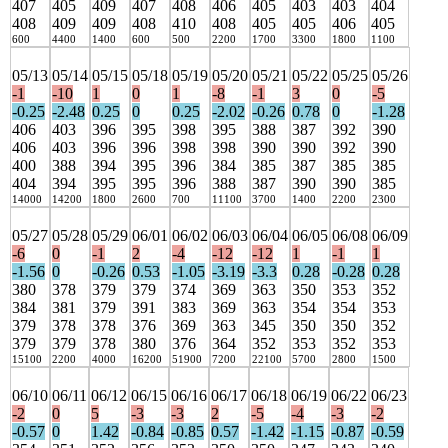
407
405
409
407
408
406
405
403
403
404
408
409
409
408
410
408
405
405
406
405
600
4400
1400
600
500
2200
1700
3300
1800
1100
05/13
05/14
05/15
05/18
05/19
05/20
05/21
05/22
05/25
05/26
-1
-10
1
0
1
-8
-1
3
0
-5
-0.25
-2.48
0.25
0
0.25
-2.02
-0.26
0.78
0
-1.28
406
403
396
395
398
395
388
387
392
390
406
403
396
396
398
398
390
390
392
390
400
388
394
395
396
384
385
387
385
385
404
394
395
395
396
388
387
390
390
385
14000
14200
1800
2600
700
11100
3700
1400
2200
2300
05/27
05/28
05/29
06/01
06/02
06/03
06/04
06/05
06/08
06/09
-6
0
-1
2
-4
-12
-12
1
-1
1
-1.56
0
-0.26
0.53
-1.05
-3.19
-3.3
0.28
-0.28
0.28
380
378
379
379
374
369
363
350
353
352
384
381
379
391
383
369
363
354
354
353
379
378
378
376
369
363
345
350
350
352
379
379
378
380
376
364
352
353
352
353
15100
2200
4000
16200
51900
7200
22100
5700
2800
1500
06/10
06/11
06/12
06/15
06/16
06/17
06/18
06/19
06/22
06/23
-2
0
5
-3
-3
2
-5
-4
-3
-2
-0.57
0
1.42
-0.84
-0.85
0.57
-1.42
-1.15
-0.87
-0.59