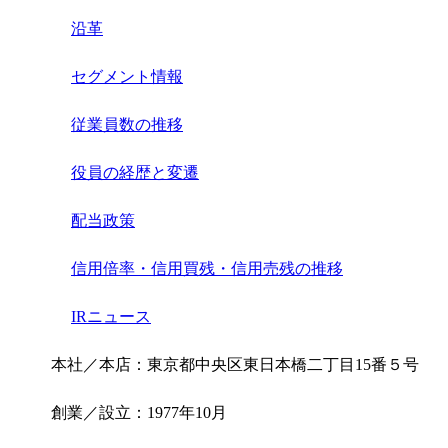
沿革
セグメント情報
従業員数の推移
役員の経歴と変遷
配当政策
信用倍率・信用買残・信用売残の推移
IRニュース
本社／本店：東京都中央区東日本橋二丁目15番５号
創業／設立：1977年10月