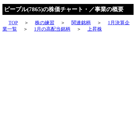
ピープル(7865)の株価チャート・／事業の概要
TOP
＞
株の練習
＞
関連銘柄
＞
1月決算企
業一覧
＞
1月の高配当銘柄
＞
上昇株