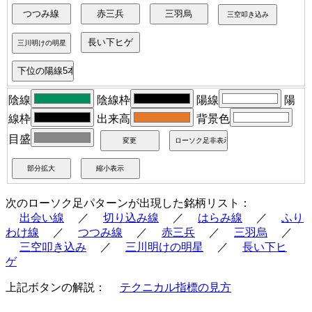
陰線
陰線枠
陽線
陽
線枠
出来高
背景色
目盛
次のローソク足パターンが出現した銘柄リスト：
出会い線
／
切り込み線
／
はらみ線
／
ふり
わけ線
／
つつみ線
／
赤三兵
／
三羽烏
／
三空叩き込み
／
三川明けの明星
／
長い下ヒ
ゲ
上記ボタンの解説：
テクニカル指標の見方