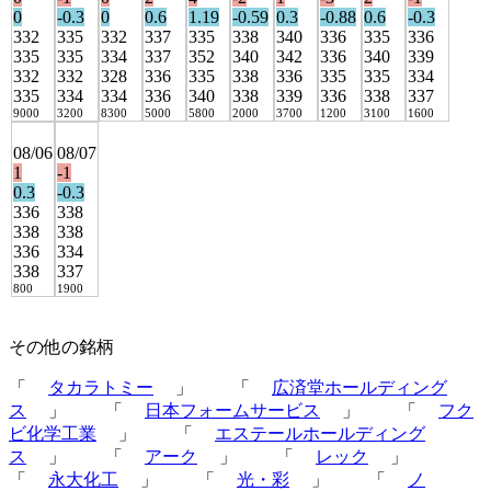
0
-0.3
0
0.6
1.19
-0.59
0.3
-0.88
0.6
-0.3
332
335
332
337
335
338
340
336
335
336
335
335
334
337
352
340
342
336
340
339
332
332
328
336
335
338
336
335
335
334
335
334
334
336
340
338
339
336
338
337
9000
3200
8300
5000
5800
2000
3700
1200
3100
1600
08/06
08/07
1
-1
0.3
-0.3
336
338
338
338
336
334
338
337
800
1900
その他の銘柄
「
タカラトミー
」 「
広済堂ホールディング
ス
」 「
日本フォームサービス
」 「
フク
ビ化学工業
」 「
エステールホールディング
ス
」 「
アーク
」 「
レック
」
「
永大化工
」 「
光・彩
」 「
ノ