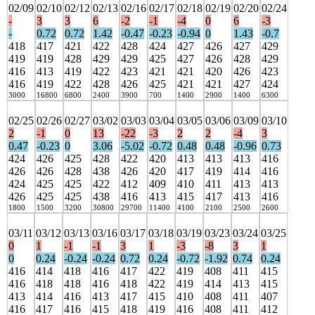
02/09
02/10
02/12
02/13
02/16
02/17
02/18
02/19
02/20
02/24
-
3
3
6
-2
-1
-4
0
6
-3
-
0.72
0.72
1.42
-0.47
-0.23
-0.94
0
1.43
-0.7
418
417
421
422
428
424
427
426
427
429
419
419
428
429
429
425
427
426
428
429
416
413
419
422
423
421
421
420
426
423
416
419
422
428
426
425
421
421
427
424
3000
16800
6800
2400
3900
700
1400
2900
1400
6300
02/25
02/26
02/27
03/02
03/03
03/04
03/05
03/06
03/09
03/10
2
-1
0
13
-22
-3
2
2
-4
3
0.47
-0.23
0
3.06
-5.02
-0.72
0.48
0.48
-0.96
0.73
424
426
425
428
422
420
413
413
413
416
426
426
428
438
426
420
417
419
414
416
424
425
425
422
412
409
410
411
413
413
426
425
425
438
416
413
415
417
413
416
1800
1500
3200
30800
29700
11400
4100
2100
2500
2600
03/11
03/12
03/13
03/16
03/17
03/18
03/19
03/23
03/24
03/25
0
1
-1
-1
3
1
-3
-8
3
1
0
0.24
-0.24
-0.24
0.72
0.24
-0.72
-1.92
0.74
0.24
416
414
418
416
417
422
419
408
411
415
416
418
418
416
418
422
419
414
413
415
413
414
416
413
417
415
410
408
411
407
416
417
416
415
418
419
416
408
411
412