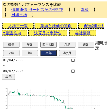
次の指数とパフォーマンスを比較
【
情報通信･サービスその他ETF
】【
為替
】
【
日経平均
】
大株主一覧
業績と株価の関係
配当利回り
と配当性向
決算月と季節性
会社情報
期間指
定
～