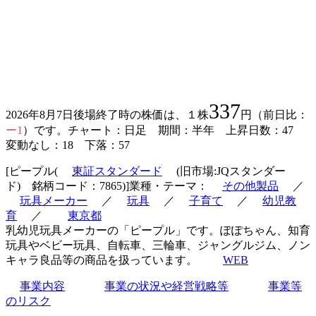
337
2026年8月7日後場終了時の株価は、１株
円（前日比：
ー1
）です。チャート：日足 期間：半年 上昇日数：47
変動なし：18 下落：57
[ピープル(
東証スタンダード
(旧市場:JQスタンダー
ド) 銘柄コード：7865)]業種・テーマ：
その他製品
／
玩具メーカー
／
玩具
／
子育て
／
幼児教
育
／
東京都
乳幼児玩具メーカーの「ピープル」です。ぽぽちゃん、知育
玩具やベビー玩具、自転車、三輪車、ジャングルジム、ノン
キャラ良品等の商品を扱っています。
WEB
事業内容
事業の状況や経営戦略等
事業等
のリスク