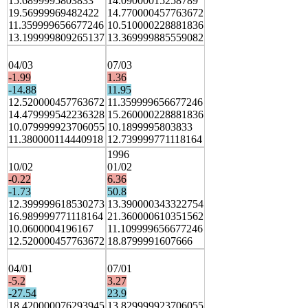
15.6899995803833
14.09000015258789
19.56999969482422
14.770000457763672
11.359999656677246
10.510000228881836
13.199999809265137
13.369999885559082
04/03
07/03
-1.99
1.36
-14.88
11.95
12.520000457763672
11.359999656677246
14.479999542236328
15.260000228881836
10.079999923706055
10.1899995803833
11.380000114440918
12.739999771118164
1996
10/02
01/02
-0.22
6.36
-1.73
50.8
12.399999618530273
13.390000343322754
16.989999771118164
21.360000610351562
10.0600004196167
11.109999656677246
12.520000457763672
18.8799991607666
04/01
07/01
-5.2
3.27
-27.54
23.9
18.420000076293945
13.829999923706055