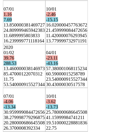
07/01
10/01
1.16
-2.46
7.69
-15.15
13.850000381469727
16.020000457763672
24.809999465942383
21.459999084472656
11.6899995803833
11.420000076293945
16.239999771118164
13.779999732971191
2020
01/02
04/01
39.76
-23.11
288.53
-43.16
13.460000038146973
57.380001068115234
85.47000122070312
60.59000015258789
11.75
23.540000915527344
53.540000915527344
30.43000030517578
07/01
10/01
-4.06
-3.62
-13.34
-13.73
30.959999084472656
25.780000686645508
38.279998779296875
41.15999984741211
20.280000686645508
19.510000228881836
26.3700008392334
22.75