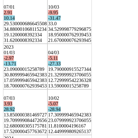
07/01
10/03
2.91
-9.95
10.14
-31.47
29.530000686645508
33.0
34.880001068115234
34.529998779296875
19.1200008392334
18.950000762939453
31.6200008392334
21.670000076293945
2023
01/03
04/03
-2.97
-5.11
-13.71
-27.33
23.09000015258789
19.790000915527344
30.809999465942383
21.329999923706055
17.059999465942383
12.729999542236328
18.700000762939453
13.59000015258789
07/03
10/02
3.93
-5.07
28.92
-28.94
13.850000381469727
17.309999465942383
19.709999084472656
23.079999923706055
12.680000305175781
11.8100004196167
17.520000457763672
12.449999809265137