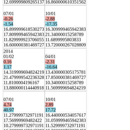
12.699999809265137
16.860000610351562
07/01
10/01
-0.26
-2.88
-1.54
-17.35
16.899999618530273
16.309999465942383
17.809999465942383
21.34000015258789
11.829999923706055
11.6899995803833
16.600000381469727
13.720000267028809
2014
01/02
04/01
0.16
-2.31
1.17
-16.64
14.319999694824219
13.430000305175781
21.479999542236328
17.850000381469727
11.8100004196167
10.34000015258789
13.880000114440918
11.569999694824219
07/01
10/01
4.74
2.89
40.97
17.72
11.279999732971191
16.440000534057617
17.56999969482422
31.059999465942383
10.279999732971191
11.529999732971191