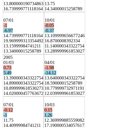
13.800000190734863
13.75
16.739999771118164
14.34000015258789
07/01
10/01
-1
-0.05
-6.97
-0.37
14.739999771118164
13.109999656677246
19.969999313354492
16.8700008392334
13.15999984741211
11.140000343322754
13.34000015258789
13.289999961853027
2005
01/03
04/01
0.73
-1.98
5.49
-14.12
13.390000343322754
13.640000343322754
14.890000343322754
18.59000015258789
10.899999618530273
10.779999732971191
14.020000457763672
12.039999961853027
07/01
10/03
-0.12
0.15
-1
1.26
11.75
12.369999885559082
14.40999984741211
17.190000534057617