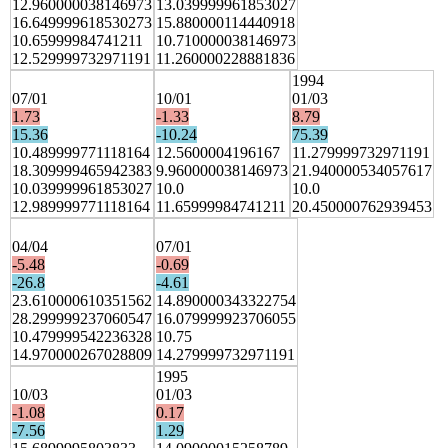
12.960000038146973
13.039999961853027
16.649999618530273
15.880000114440918
10.65999984741211
10.710000038146973
12.529999732971191
11.260000228881836
1994
07/01
10/01
01/03
1.73
-1.33
8.79
15.36
-10.24
75.39
10.489999771118164
12.5600004196167
11.279999732971191
18.309999465942383
9.960000038146973
21.940000534057617
10.039999961853027
10.0
10.0
12.989999771118164
11.65999984741211
20.450000762939453
04/04
07/01
-5.48
-0.69
-26.8
-4.61
23.610000610351562
14.890000343322754
28.299999237060547
16.079999923706055
10.479999542236328
10.75
14.970000267028809
14.279999732971191
1995
10/03
01/03
-1.08
0.17
-7.56
1.29