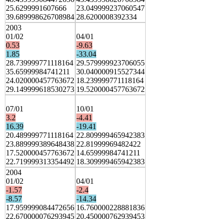
25.6299991607666
23.049999237060547
39.689998626708984
28.6200008392334
2003
01/02
04/01
0.53
-9.63
1.85
-33.04
28.739999771118164
29.579999923706055
35.65999984741211
30.040000915527344
24.020000457763672
18.239999771118164
29.149999618530273
19.520000457763672
07/01
10/01
3.2
-4.41
16.39
-19.41
20.489999771118164
22.809999465942383
23.889999389648438
22.81999969482422
17.520000457763672
14.65999984741211
22.719999313354492
18.309999465942383
2004
01/02
04/01
-1.57
-2.4
-8.57
-14.34
17.959999084472656
16.760000228881836
22.670000076293945
20.450000762939453