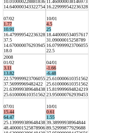
10.010000228881836
11.460000038146973
14.640000343322754
16.229999542236328
07/02
10/01
1.77
4.5
10.91
25
16.479999542236328
18.440000534057617
37.5
31.09000015258789
14.670000076293945
16.079999923706055
18.0
22.5
2008
01/02
04/01
3.11
-1.66
13.82
-6.48
22.579999923706055
25.610000610351562
37.56999969482422
25.610000610351562
21.639999389648438
15.819999694824219
25.610000610351562
23.950000762939453
07/01
10/01
15.44
0.61
64.47
1.55
25.139999389648438
39.38999938964844
48.400001525878906
89.52999877929688