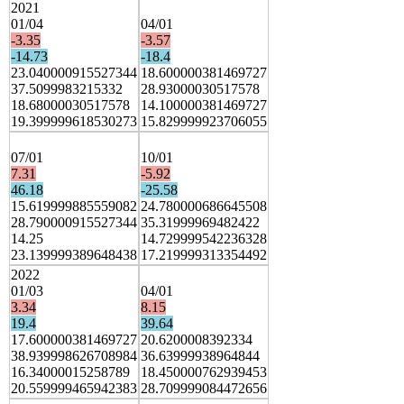
2021
01/04
04/01
-3.35
-3.57
-14.73
-18.4
23.040000915527344
18.600000381469727
37.5099983215332
28.93000030517578
18.68000030517578
14.100000381469727
19.399999618530273
15.829999923706055
07/01
10/01
7.31
-5.92
46.18
-25.58
15.619999885559082
24.780000686645508
28.790000915527344
35.31999969482422
14.25
14.729999542236328
23.139999389648438
17.219999313354492
2022
01/03
04/01
3.34
8.15
19.4
39.64
17.600000381469727
20.6200008392334
38.939998626708984
36.63999938964844
16.34000015258789
18.450000762939453
20.559999465942383
28.709999084472656