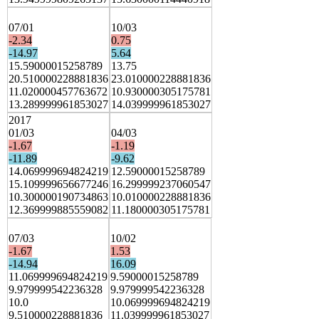
07/01
10/03
-2.34
0.75
-14.97
5.64
15.59000015258789
13.75
20.510000228881836
23.010000228881836
11.020000457763672
10.930000305175781
13.289999961853027
14.039999961853027
2017
01/03
04/03
-1.67
-1.19
-11.89
-9.62
14.069999694824219
12.59000015258789
15.109999656677246
16.299999237060547
10.300000190734863
10.010000228881836
12.369999885559082
11.180000305175781
07/03
10/02
-1.67
1.53
-14.94
16.09
11.069999694824219
9.59000015258789
9.979999542236328
9.979999542236328
10.0
10.069999694824219
9.510000228881836
11.039999961853027