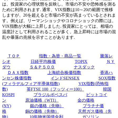
は、投資家の心理状態を反映し、市場の不安や恐怖感を測る
ために利用されます. 通常、VIX指数は10～20の範囲で推移
しますが、20を超えると市場の不安が高まっているとされま
す。例えば、リーマンショックやコロナショックの際には、
VIX指数が大幅に上昇しました. 投資家にとっては、相場の
温度計として利用されることが多く、急上昇時には市場の混
乱や暴落の兆候を示すことがあります.
ＴＯＰ
指数・為替・商品一覧
騰落レ
シオ
日経平均株価
TOPIX
ＮＹ
ダウ
Ｓ＆Ｐ５００
ナスダック
ＤＡＸ指数
上海総合株価指数
香港ハ
ンセン株価指数
インドSENSEX
SOX指数
(フィラデルフィア半導体指数)
VIX指数(恐怖指
数)
英FTSE 100（フッツィー100）
韓国
KOSPI
ブラジルボベスパ
ビットコイ
ン
原油価格（WTI）
金の価格
(NY)
銀の価格（先物）
プラチナ価
格
銅の価格（先物）
天然ガス価格（先
物）
10年物米国債金利
ガソリン