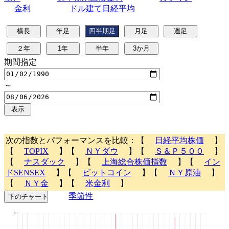
金利
ドル建て日経平均
期間指定
～
次の指数とパフォーマンスを比較：【
日経平均株価
】
【
TOPIX
】【
ＮＹダウ
】【
Ｓ＆Ｐ５００
】
【
ナスダック
】【
上海総合株価指数
】【
イン
ドSENSEX
】【
ビットコイン
】【
ＮＹ原油
】
【
ＮＹ金
】【
米金利
】
季節性