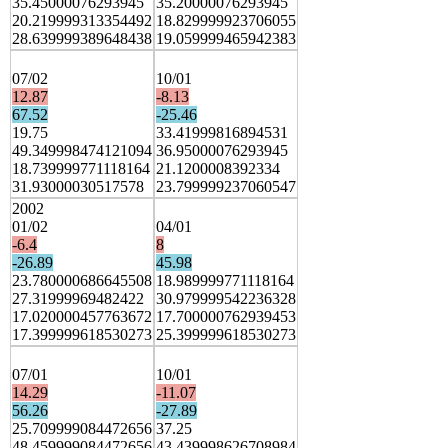
35.45000076293945
35.20000076293945
20.219999313354492
18.829999923706055
28.639999389648438
19.059999465942383
07/02
10/01
12.87
-8.13
67.52
-25.46
19.75
33.41999816894531
49.349998474121094
36.95000076293945
18.739999771118164
21.1200008392334
31.93000030517578
23.799999237060547
2002
01/02
04/01
-6.4
8
-26.89
45.98
23.780000686645508
18.989999771118164
27.31999969482422
30.979999542236328
17.020000457763672
17.700000762939453
17.399999618530273
25.399999618530273
07/01
10/01
14.29
-11.07
56.26
-27.89
25.709999084472656
37.25
48.459999084472656
43.439998626708984