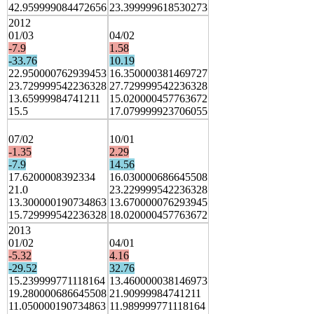
42.959999084472656
23.399999618530273
2012
01/03
04/02
-7.9
1.58
-33.76
10.19
22.950000762939453
16.350000381469727
23.729999542236328
27.729999542236328
13.65999984741211
15.020000457763672
15.5
17.079999923706055
07/02
10/01
-1.35
2.29
-7.9
14.56
17.6200008392334
16.030000686645508
21.0
23.229999542236328
13.300000190734863
13.670000076293945
15.729999542236328
18.020000457763672
2013
01/02
04/01
-5.32
4.16
-29.52
32.76
15.239999771118164
13.460000038146973
19.280000686645508
21.90999984741211
11.050000190734863
11.989999771118164