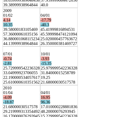
18.639999389648438
37.959999084472656
39.38999938964844
40.0
2009
01/02
04/01
4.14
-17.79
10.35
-40.3
39.58000183105469
45.41999816894531
57.36000061035156
45.599998474121094
36.880001068115234
25.020000457763672
44.13999938964844
26.350000381469727
07/01
10/01
-0.74
-3.93
-2.81
-15.35
25.729999542236328
25.979999542236328
33.04999923706055
31.84000015258789
22.190000534057617
19.25
25.610000610351562
21.68000030517578
2010
01/04
04/01
-4.09
16.95
-18.87
96.36
21.68000030517578
17.010000228881836
29.219999313354492
48.20000076293945
16.170000076293945
15.229999542236328