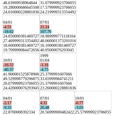
48.63999938964844
31.079999923706055
19.280000686645508
17.579999923706055
24.010000228881836
24.219999313354492
04/01
07/01
-4.51
21.24
-18.62
107.76
24.850000381469727
18.989999771118164
27.469999313354492
48.060001373291016
18.600000381469727
16.100000381469727
19.709999084472656
40.95000076293945
1999
10/01
01/04
-16.53
-1.16
-40.37
-4.75
41.900001525878906
25.3799991607666
49.529998779296875
33.65999984741211
20.079999923706055
21.3799991607666
24.420000076293945
23.260000228881836
04/01
07/01
10/01
-2.17
4.32
-0.77
-9.33
20.48
-3.03
22.8700008392334
20.56999969482422
25.579999923706055