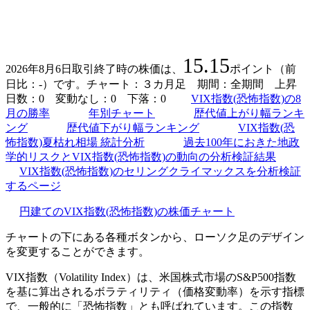
15.15
2026年8月6日取引終了時の株価は、
ポイント（前
日比：-）です。チャート：３カ月足 期間：全期間 上昇
日数：0 変動なし：0 下落：0
VIX指数(恐怖指数)の8
月の勝率
年別チャート
歴代値上がり幅ランキ
ング
歴代値下がり幅ランキング
VIX指数(恐
怖指数)夏枯れ相場 統計分析
過去100年におきた地政
学的リスクとVIX指数(恐怖指数)の動向の分析検証結果
VIX指数(恐怖指数)のセリングクライマックスを分析検証
するページ
円建てのVIX指数(恐怖指数)の株価チャート
チャートの下にある各種ボタンから、ローソク足のデザイン
を変更することができます。
VIX指数（Volatility Index）は、米国株式市場のS&P500指数
を基に算出されるボラティリティ（価格変動率）を示す指標
で、一般的に「恐怖指数」とも呼ばれています。この指数