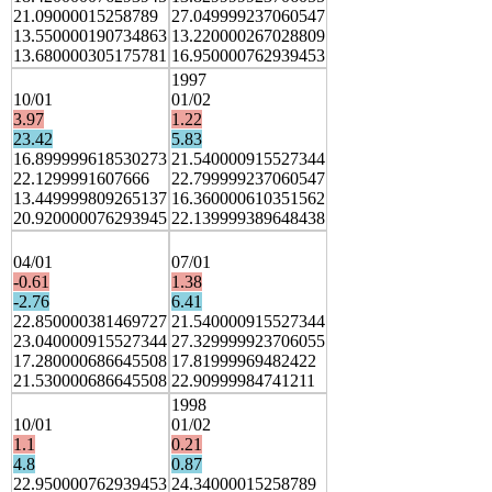
21.09000015258789
27.049999237060547
13.550000190734863
13.220000267028809
13.680000305175781
16.950000762939453
1997
10/01
01/02
3.97
1.22
23.42
5.83
16.899999618530273
21.540000915527344
22.1299991607666
22.799999237060547
13.449999809265137
16.360000610351562
20.920000076293945
22.139999389648438
04/01
07/01
-0.61
1.38
-2.76
6.41
22.850000381469727
21.540000915527344
23.040000915527344
27.329999923706055
17.280000686645508
17.81999969482422
21.530000686645508
22.90999984741211
1998
10/01
01/02
1.1
0.21
4.8
0.87
22.950000762939453
24.34000015258789