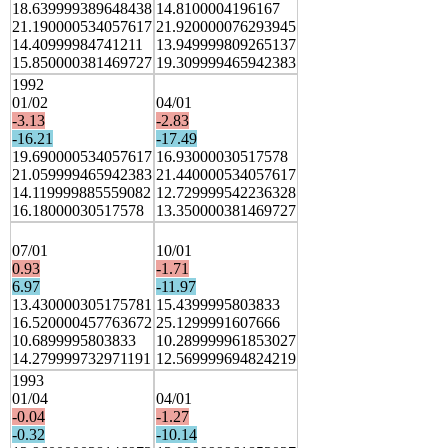
18.639999389648438
14.8100004196167
21.190000534057617
21.920000076293945
14.40999984741211
13.949999809265137
15.850000381469727
19.309999465942383
1992
01/02
04/01
-3.13
-2.83
-16.21
-17.49
19.690000534057617
16.93000030517578
21.059999465942383
21.440000534057617
14.119999885559082
12.729999542236328
16.18000030517578
13.350000381469727
07/01
10/01
0.93
-1.71
6.97
-11.97
13.430000305175781
15.4399995803833
16.520000457763672
25.1299991607666
10.6899995803833
10.289999961853027
14.279999732971191
12.569999694824219
1993
01/04
04/01
-0.04
-1.27
-0.32
-10.14