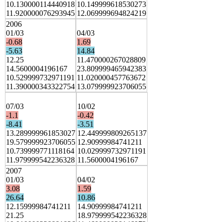
10.130000114440918
10.149999618530273
11.920000076293945
12.069999694824219
2006
01/03
04/03
-0.68
1.69
-5.63
14.84
12.25
11.470000267028809
14.5600004196167
23.809999465942383
10.529999732971191
11.020000457763672
11.390000343322754
13.079999923706055
07/03
10/02
-1.1
-0.42
-8.41
-3.51
13.289999961853027
12.449999809265137
19.579999923706055
12.90999984741211
10.739999771118164
10.029999732971191
11.979999542236328
11.5600004196167
2007
01/03
04/02
3.08
1.59
26.64
10.86
12.15999984741211
14.90999984741211
21.25
18.979999542236328