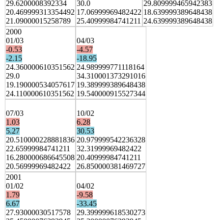
29.6200008392334
30.0
29.809999465942383
20.469999313354492
17.06999969482422
18.639999389648438
21.09000015258789
25.40999984741211
24.639999389648438
2000
01/03
04/03
-0.53
-4.57
-2.15
-18.95
24.360000610351562
24.989999771118164
29.0
34.310001373291016
19.190000534057617
19.389999389648438
24.110000610351562
19.540000915527344
07/03
10/02
1.03
6.28
5.27
30.53
20.510000228881836
20.979999542236328
22.65999984741211
32.31999969482422
16.280000686645508
20.40999984741211
20.56999969482422
26.850000381469727
2001
01/02
04/02
1.79
-9.58
6.67
-33.45
27.93000030517578
29.399999618530273