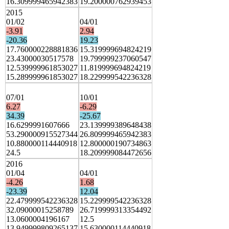
16.309999465942383
19.200000762939453
2015
01/02
04/01
-3.91
2.94
-20.36
19.23
17.760000228881836
15.319999694824219
23.43000030517578
19.799999237060547
12.539999961853027
11.819999694824219
15.289999961853027
18.229999542236328
07/01
10/01
6.27
-6.29
34.39
-25.67
16.6299991607666
23.139999389648438
53.290000915527344
26.809999465942383
10.880000114440918
12.800000190734863
24.5
18.209999084472656
2016
01/04
04/01
-4.26
1.68
-23.39
12.04
22.479999542236328
15.229999542236328
32.09000015258789
26.719999313354492
13.0600004196167
12.5
13.949999809265137
15.630000114440918