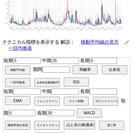
テクニカル指標を表示する 解説：
移動平均線の見方
／
一目均衡表
短期
中期
長期
期間
短期
中期
長期
短
期
長期