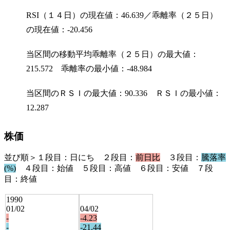
RSI（１４日）の現在値：46.639／乖離率（２５日）
の現在値：-20.456
当区間の移動平均乖離率（２５日）の最大値：
215.572 乖離率の最小値：-48.984
当区間のＲＳＩの最大値：90.336 ＲＳＩの最小値：
12.287
株価
並び順＞１段目：日にち ２段目：
前日比
３段目：
騰落率
(%)
４段目：始値 ５段目：高値 ６段目：安値 ７段
目：終値
1990
01/02
04/02
-
-4.23
-
-21.44