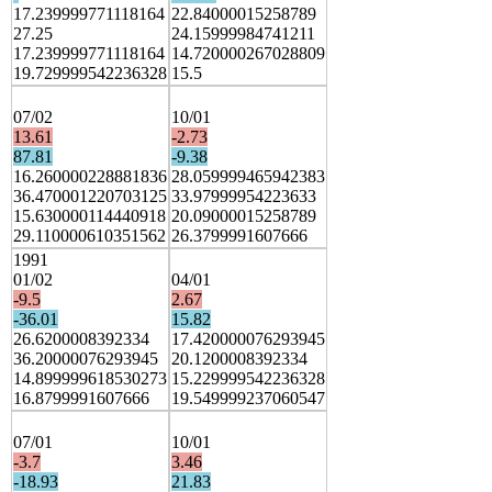
17.239999771118164
22.84000015258789
27.25
24.15999984741211
17.239999771118164
14.720000267028809
19.729999542236328
15.5
07/02
10/01
13.61
-2.73
87.81
-9.38
16.260000228881836
28.059999465942383
36.470001220703125
33.97999954223633
15.630000114440918
20.09000015258789
29.110000610351562
26.3799991607666
1991
01/02
04/01
-9.5
2.67
-36.01
15.82
26.6200008392334
17.420000076293945
36.20000076293945
20.1200008392334
14.899999618530273
15.229999542236328
16.8799991607666
19.549999237060547
07/01
10/01
-3.7
3.46
-18.93
21.83