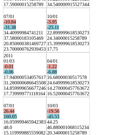
17.59000015258789
34.540000915527344
07/01
10/01
-10.84
-5.95
-31.38
-25.11
34.40999984741211
22.899999618530273
37.58000183105469
24.34000015258789
20.850000381469727
15.399999618530273
23.700000762939453
17.75
2011
01/03
04/01
-0.01
-1.22
-0.06
-6.88
17.940000534057617
16.68000030517578
31.280000686645508
24.649999618530273
14.859999656677246
14.270000457763672
17.739999771118164
16.520000457763672
07/01
10/03
26.44
-19.56
160.05
-45.53
16.059999465942383
44.25
48.0
46.880001068115234
15.119999885559082
20.34000015258789