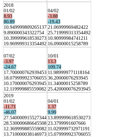
2018
01/02
04/02
8.93
-3.88
80.89
-19.43
10.949999809265137
21.06999969482422
9.890000343322754
25.719999313354492
10.399999618530273
10.90999984741211
19.969999313354492
16.09000015258789
07/02
10/01
-3.97
13.3
-24.67
109.74
17.700000762939453
11.989999771118164
18.079999923706055
36.20000076293945
10.170000076293945
11.34000015258789
12.119999885559082
25.420000076293945
2019
01/02
04/01
-11.71
1.37
-46.07
9.99
27.540000915527344
13.899999618530273
28.530000686645508
23.3799991607666
12.369999885559082
11.029999732971191
13.710000038146973
15.079999923706055