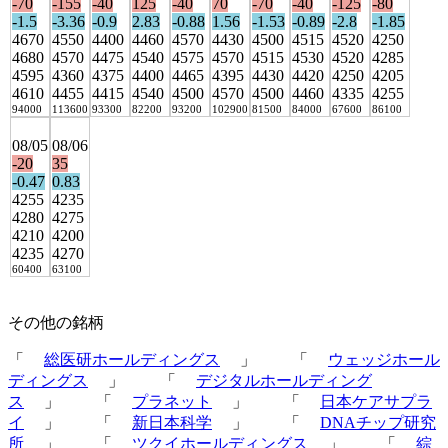
-70
-155
-40
125
-40
70
-70
-40
-125
-80
-1.5
-3.36
-0.9
2.83
-0.88
1.56
-1.53
-0.89
-2.8
-1.85
4670
4550
4400
4460
4570
4430
4500
4515
4520
4250
4680
4570
4475
4540
4575
4570
4515
4530
4520
4285
4595
4360
4375
4400
4465
4395
4430
4420
4250
4205
4610
4455
4415
4540
4500
4570
4500
4460
4335
4255
94000
113600
93300
82200
93200
102900
81500
84000
67600
86100
08/05
08/06
-20
35
-0.47
0.83
4255
4235
4280
4275
4210
4200
4235
4270
60400
63100
その他の銘柄
「
総医研ホールディングス
」 「
ウェッジホール
ディングス
」 「
デジタルホールディング
ス
」 「
プラネット
」 「
日本ケアサプラ
イ
」 「
新日本科学
」 「
DNAチップ研究
所
」 「
ツクイホールディングス
」 「
綜