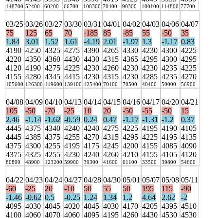
148700
52400
60200
66700
108300
70400
90300
100100
114800
77700
03/25
03/26
03/27
03/30
03/31
04/01
04/02
04/03
04/06
04/07
75
125
65
70
-185
85
-85
55
-50
35
1.84
3.01
1.52
1.61
-4.19
2.01
-1.97
1.3
-1.17
0.83
4190
4250
4325
4275
4390
4265
4330
4230
4300
4225
4220
4350
4360
4430
4430
4315
4365
4295
4300
4295
4120
4190
4275
4225
4230
4260
4230
4230
4235
4225
4155
4280
4345
4415
4230
4315
4230
4285
4235
4270
105600
126300
119600
139100
125400
70100
70500
40400
50000
56900
04/08
04/09
04/10
04/13
04/14
04/15
04/16
04/17
04/20
04/21
105
-50
-70
-25
10
20
-50
-55
-50
15
2.46
-1.14
-1.62
-0.59
0.24
0.47
-1.17
-1.31
-1.2
0.37
4445
4375
4340
4240
4240
4275
4225
4195
4190
4105
4445
4385
4375
4255
4270
4315
4295
4225
4195
4135
4375
4300
4255
4195
4175
4245
4200
4155
4085
4090
4375
4325
4255
4230
4240
4260
4210
4155
4105
4120
80800
48900
123200
59900
39300
41600
61100
33500
39800
54600
04/22
04/23
04/24
04/27
04/28
04/30
05/01
05/07
05/08
05/11
-60
-25
20
-10
50
55
50
195
115
-90
-1.46
-0.62
0.5
-0.25
1.24
1.34
1.2
4.64
2.62
-2
4095
4030
4045
4020
4045
4030
4170
4205
4395
4510
4100
4060
4070
4060
4095
4195
4260
4430
4530
4530