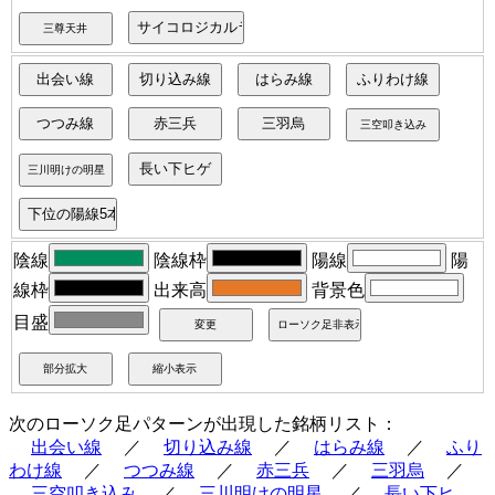
陰線
陰線枠
陽線
陽
線枠
出来高
背景色
目盛
次のローソク足パターンが出現した銘柄リスト：
出会い線
／
切り込み線
／
はらみ線
／
ふり
わけ線
／
つつみ線
／
赤三兵
／
三羽烏
／
三空叩き込み
／
三川明けの明星
／
長い下ヒ