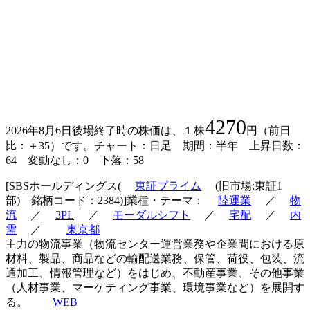
4270
2026年8月6日後場終了時の株価は、１株
円（前日
比：＋35）です。チャート：日足 期間：半年 上昇日数：
64 変動なし：0 下落：58
[SBSホールディングス(
東証プライム
(旧市場:東証1
部) 銘柄コード：2384)]業種・テーマ：
陸運業
／
物
流
／
3PL
／
モーダルシフト
／
宅配
／
内
需
／
東京都
主力の物流事業（物流センター運営業務や企業間における原
材料、製品、商品などの輸配送業務、保管、荷役、包装、流
通加工、情報管理など）をはじめ、不動産事業、その他事業
（人材事業、マーケティング事業、環境事業など）を展開す
る。
WEB