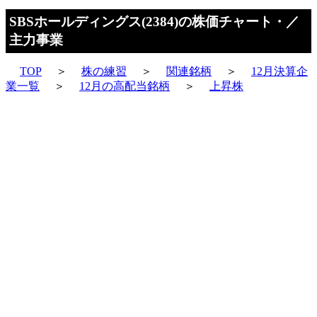
SBSホールディングス(2384)の株価チャート・／
主力事業
TOP
＞
株の練習
＞
関連銘柄
＞
12月決算企
業一覧
＞
12月の高配当銘柄
＞
上昇株