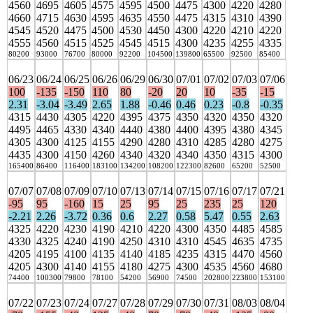
4560
4695
4605
4575
4595
4500
4475
4300
4220
4280
4660
4715
4630
4595
4635
4550
4475
4315
4310
4390
4545
4520
4475
4500
4530
4450
4300
4220
4210
4220
4555
4560
4515
4525
4545
4515
4300
4235
4255
4335
80200
93000
76700
80000
92200
104500
139800
65500
92500
85400
06/23
06/24
06/25
06/26
06/29
06/30
07/01
07/02
07/03
07/06
100
-135
-150
110
80
-20
20
10
-35
-15
2.31
-3.04
-3.49
2.65
1.88
-0.46
0.46
0.23
-0.8
-0.35
4315
4430
4305
4220
4395
4375
4350
4320
4350
4320
4495
4465
4330
4340
4440
4380
4400
4395
4380
4345
4305
4300
4125
4155
4290
4280
4310
4285
4280
4275
4435
4300
4150
4260
4340
4320
4340
4350
4315
4300
165400
86400
116400
183100
134200
108200
122300
82600
65200
52500
07/07
07/08
07/09
07/10
07/13
07/14
07/15
07/16
07/17
07/21
-95
95
-160
15
25
95
25
235
25
120
-2.21
2.26
-3.72
0.36
0.6
2.27
0.58
5.47
0.55
2.63
4325
4220
4230
4190
4210
4220
4300
4350
4485
4585
4330
4325
4240
4190
4250
4310
4310
4545
4635
4735
4205
4195
4100
4135
4140
4185
4235
4315
4470
4560
4205
4300
4140
4155
4180
4275
4300
4535
4560
4680
74400
100300
79800
78100
54200
56900
74500
202800
223800
153100
07/22
07/23
07/24
07/27
07/28
07/29
07/30
07/31
08/03
08/04