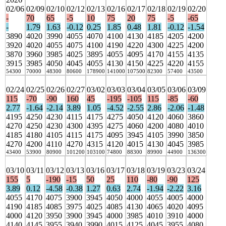
02/06
02/09
02/10
02/12
02/13
02/16
02/17
02/18
02/19
02/20
-
70
65
-5
10
75
20
75
-5
-65
-
1.79
1.63
-0.12
0.25
1.85
0.48
1.81
-0.12
-1.54
3890
4020
3990
4055
4070
4100
4130
4185
4205
4200
3920
4020
4055
4075
4100
4190
4220
4300
4225
4200
3870
3960
3985
4025
3895
4055
4095
4170
4155
4135
3915
3985
4050
4045
4055
4130
4150
4225
4220
4155
54300
70000
48300
80600
178900
141000
107500
82300
57400
43500
02/24
02/25
02/26
02/27
03/02
03/03
03/04
03/05
03/06
03/09
115
-70
-90
160
45
-195
-105
115
-85
-60
2.77
-1.64
-2.14
3.89
1.05
-4.52
-2.55
2.86
-2.06
-1.48
4195
4250
4230
4115
4175
4275
4050
4120
4060
3860
4270
4250
4230
4300
4395
4275
4060
4200
4080
4010
4185
4180
4105
4115
4175
4095
3945
4105
3990
3850
4270
4200
4110
4270
4315
4120
4015
4130
4045
3985
43400
53900
80900
101200
103100
74800
88300
89900
44900
136300
03/10
03/11
03/12
03/13
03/16
03/17
03/18
03/19
03/23
03/24
155
5
-190
-15
50
25
110
-80
-90
125
3.89
0.12
-4.58
-0.38
1.27
0.63
2.74
-1.94
-2.22
3.16
4055
4170
4075
3900
3945
4050
4000
4055
4005
4000
4190
4185
4085
3975
4025
4085
4130
4065
4020
4095
4000
4120
3950
3900
3945
4000
3985
4010
3910
4000
4140
4145
3955
3940
3990
4015
4125
4045
3955
4080