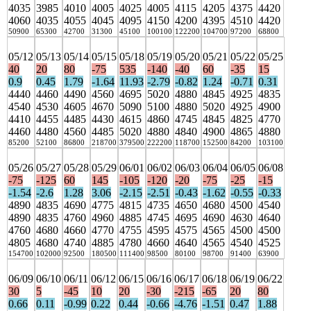
4035
3985
4010
4005
4025
4005
4115
4205
4375
4420
4060
4035
4055
4045
4095
4150
4200
4395
4510
4420
50900
65300
42700
31300
45100
100100
122200
104700
97200
68800
05/12
05/13
05/14
05/15
05/18
05/19
05/20
05/21
05/22
05/25
40
20
80
-75
535
-140
-40
60
-35
15
0.9
0.45
1.79
-1.64
11.93
-2.79
-0.82
1.24
-0.71
0.31
4440
4460
4490
4560
4695
5020
4880
4845
4925
4835
4540
4530
4605
4670
5090
5100
4880
5020
4925
4900
4410
4455
4485
4430
4615
4860
4745
4845
4825
4770
4460
4480
4560
4485
5020
4880
4840
4900
4865
4880
85200
52100
86800
218700
379500
222200
118700
152500
84200
103100
05/26
05/27
05/28
05/29
06/01
06/02
06/03
06/04
06/05
06/08
-75
-125
60
145
-105
-120
-20
-75
-25
-15
-1.54
-2.6
1.28
3.06
-2.15
-2.51
-0.43
-1.62
-0.55
-0.33
4890
4835
4690
4775
4815
4735
4650
4680
4500
4540
4890
4835
4760
4960
4885
4745
4695
4690
4630
4640
4760
4680
4660
4770
4755
4595
4575
4565
4500
4500
4805
4680
4740
4885
4780
4660
4640
4565
4540
4525
154700
102000
92500
180500
111400
98500
80100
98700
91400
63900
06/09
06/10
06/11
06/12
06/15
06/16
06/17
06/18
06/19
06/22
30
5
-45
10
20
-30
-215
-65
20
80
0.66
0.11
-0.99
0.22
0.44
-0.66
-4.76
-1.51
0.47
1.88