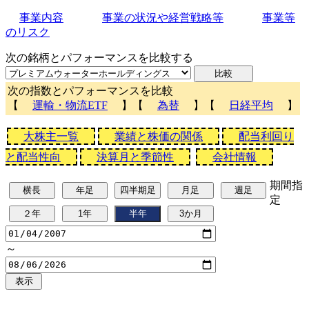
事業内容
事業の状況や経営戦略等
事業等
のリスク
次の銘柄とパフォーマンスを比較する
次の指数とパフォーマンスを比較
【
運輸・物流ETF
】【
為替
】【
日経平均
】
大株主一覧
業績と株価の関係
配当利回り
と配当性向
決算月と季節性
会社情報
期間指
定
～