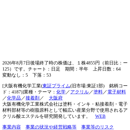
2026年8月7日後場終了時の株価は、１株
4855
円（前日比：
ー
125
）です。チャート：日足 期間：半年 上昇日数：64
変動なし：5 下落：53
[大阪有機化学工業(
東証プライム
(旧市場:東証1部) 銘柄コー
ド：4187)]業種・テーマ：
化学
／
アクリル
／
塗料
／
電子材料
／
化学品
／
接着剤
／
大阪府
大阪有機化学工業株式会社は塗料・インキ・粘接着剤・電子
材料部材等の樹脂原料として幅広い産業分野で使用されるア
クリル酸エステルを研究開発しています。
WEB
事業内容
事業の状況や経営戦略等
事業等のリスク