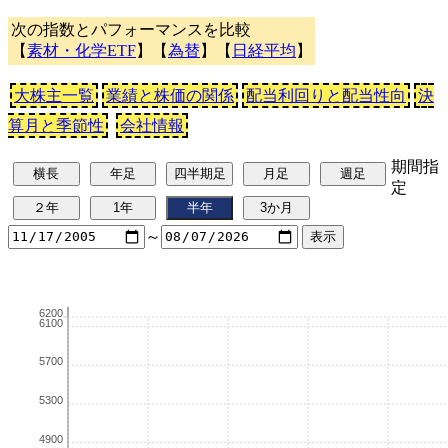
次の指数とパフォーマンスを比較
【
素材・化学ETF
】【
為替
】【
日経平均
】
大株主一覧
業績と株価の関係
配当利回りと配当性向
決
算月と季節性
会社情報
期間指
定
～