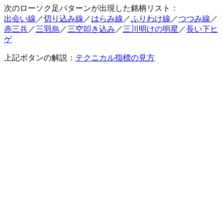
次のローソク足パターンが出現した銘柄リスト：
出会い線
／
切り込み線
／
はらみ線
／
ふりわけ線
／
つつみ線
／
赤三兵
／
三羽烏
／
三空叩き込み
／
三川明けの明星
／
長い下ヒ
ゲ
上記ボタンの解説：
テクニカル指標の見方