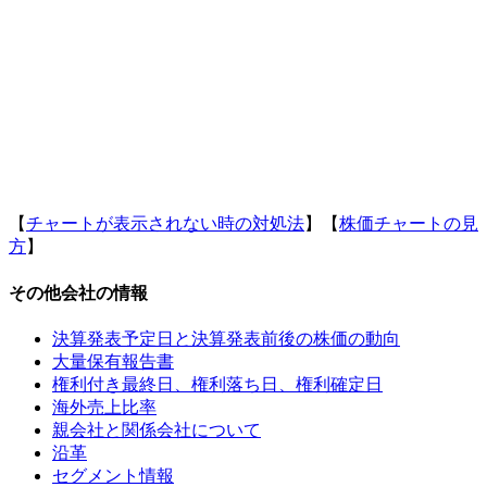
【
チャートが表示されない時の対処法
】【
株価チャートの見
方
】
その他会社の情報
決算発表予定日と決算発表前後の株価の動向
大量保有報告書
権利付き最終日、権利落ち日、権利確定日
海外売上比率
親会社と関係会社について
沿革
セグメント情報