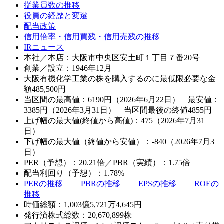
従業員数の推移
役員の経歴と変遷
配当政策
信用倍率・信用買残・信用売残の推移
IRニュース
本社／本店：大阪市中央区安土町１丁目７番20号
創業／設立：1946年12月
大阪有機化学工業の株を購入するのに最低限必要な金
額
485,500
円
当区間の最高値：6190円（2026年6月22日） 最安値：
3385円（2026年3月31日） 当区間最後の終値4855円
上げ幅の最大値(終値から高値)：475（2026年7月31
日）
下げ幅の最大値（終値から安値）：-840（2026年7月3
日）
PER（予想）：20.21倍／PBR（実績）：1.75倍
配当利回り（予想）：1.78%
PERの推移
PBRの推移
EPSの推移
ROEの
推移
時価総額：1,003億5,721万4,645円
発行済株式総数：20,670,899株