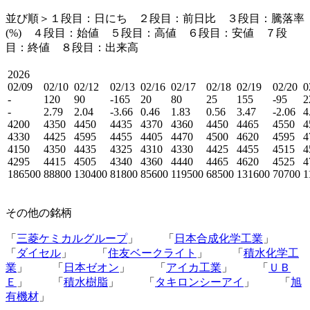
並び順＞１段目：日にち ２段目：
前日比
３段目：
騰落率
(%)
４段目：始値 ５段目：高値 ６段目：安値 ７段
目：終値 ８段目：出来高
2026
02/09
02/10
02/12
02/13
02/16
02/17
02/18
02/19
02/20
0
-
120
90
-165
20
80
25
155
-95
2
-
2.79
2.04
-3.66
0.46
1.83
0.56
3.47
-2.06
4
4200
4350
4450
4435
4370
4360
4450
4465
4550
4
4330
4425
4595
4455
4405
4470
4500
4620
4595
4
4150
4350
4435
4325
4310
4330
4425
4455
4515
4
4295
4415
4505
4340
4360
4440
4465
4620
4525
4
186500
88800
130400
81800
85600
119500
68500
131600
70700
1
その他の銘柄
「
三菱ケミカルグループ
」 「
日本合成化学工業
」
「
ダイセル
」 「
住友ベークライト
」 「
積水化学工
業
」 「
日本ゼオン
」 「
アイカ工業
」 「
ＵＢ
Ｅ
」 「
積水樹脂
」 「
タキロンシーアイ
」 「
旭
有機材
」