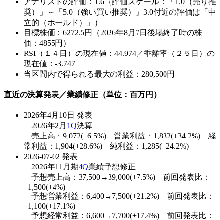
アナリストの評価：1.6（評価スケール：「1.0（売り推
奨）」～「5.0（強い買い推奨）」3.0付近の評価は「中
立的（ホールド）」）
目標株価：6272.5円（2026年8月7日後場終了時の株
価：4855円）
RSI（１４日）の現在値：44.974／乖離率（２５日）の
現在値：-3.747
当区間内で得られる最大の利益：280,500円
直近の決算発表／業績修正（単位：百万円）
2026年4月10日 発表
2026年2月
1Q
決算
売上高：9,072(+6.5%) 営業利益：1,832(+34.2%) 経
常利益：1,904(+28.6%) 純利益：1,285(+24.2%)
2026-07-02 発表
2026年11月期
4Q
業績予想修正
予想売上高：37,500→39,000(+7.5%) 前回発表比：
+1,500(+4%)
予想営業利益：6,400→7,500(+21.2%) 前回発表比：
+1,100(+17.1%)
予想経常利益：6,600→7,700(+17.4%) 前回発表比：