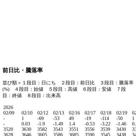
前日比・騰落率
並び順＞１段目：日にち ２段目：
前日比
３段目：
騰落率
(%)
４段目：始値 ５段目：高値 ６段目：安値 ７段
目：終値 ８段目：出来高
2026
02/09
02/10
02/12
02/13
02/16
02/17
02/18
02/19
0
-
1
-69
-53
49
-19
-114
-50
1
-
0.03
-1.9
-1.49
1.4
-0.53
-3.22
-1.46
0
3520
3630
3582
3543
3551
3556
3539
3430
3
3628
3646
3605
3586
3685
3590
3545
3438
3