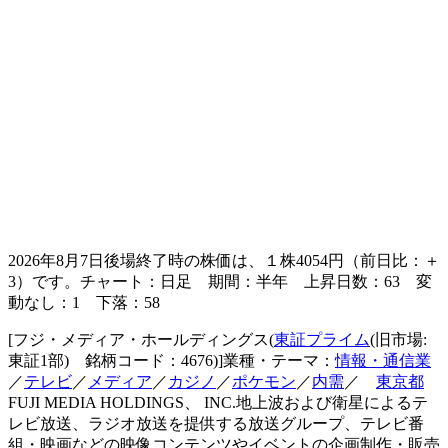
2026年8月7日後場終了時の株価は、１株
4054
円（前日比：＋
3）です。チャート：日足 期間：半年 上昇日数：63 変
動なし：1 下落：58
[フジ・メディア・ホールディングス(
東証プライム
(旧市場:
東証1部) 銘柄コード：4676)]業種・テーマ：
情報・通信業
／
テレビ
／
メディア
／
カジノ
／
ポケモン
／
内需
／
東京都
FUJI MEDIA HOLDINGS、 INC.地上波および衛星によるテ
レビ放送、ラジオ放送を提供する放送グループ、テレビ番
組・映画などの映像コンテンツやイベントの企画制作・販売