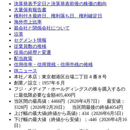
決算発表予定日と決算発表前後の株価の動向
大量保有報告書
権利付き最終日、権利落ち日、権利確定日
海外売上比率
親会社と関係会社について
沿革
セグメント情報
従業員数の推移
役員の経歴と変遷
配当政策
信用倍率・信用買残・信用売残の推移
IRニュース
本社／本店：東京都港区台場二丁目４番８号
創業／設立：1957年６月
フジ・メディア・ホールディングスの株を購入するの
に最低限必要な金額
405,400
円
当区間の最高値：4466円（2026年4月7日） 最安値：
3328円（2026年2月20日） 当区間最後の終値4054円
上げ幅の最大値(終値から高値)：434（2026年6月5日）
下げ幅の最大値（終値から安値）：-446（2026年4月16
日）