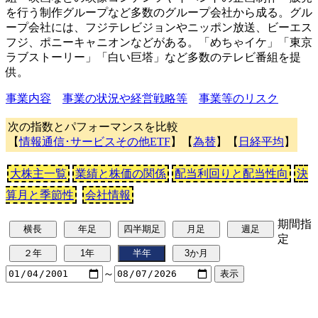
を行う制作グループなど多数のグループ会社から成る。グル
ープ会社には、フジテレビジョンやニッポン放送、ビーエス
フジ、ポニーキャニオンなどがある。「めちゃイケ」「東京
ラブストーリー」「白い巨塔」など多数のテレビ番組を提
供。
事業内容
事業の状況や経営戦略等
事業等のリスク
次の指数とパフォーマンスを比較
【
情報通信･サービスその他ETF
】【
為替
】【
日経平均
】
大株主一覧
業績と株価の関係
配当利回りと配当性向
決
算月と季節性
会社情報
期間指
定
～