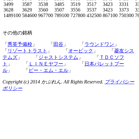
3499
3587
3538
3485
3519
3517
3423
3331
3
3628
3629
3560
3507
3556
3537
3423
3373
3
1489100
584600
967700
789100
727800
432500
867100
750300
7
その他の銘柄
「
秀英予備校
」 「
田谷
」 「
ラウンドワン
」
「
リゾートトラスト
」 「
オービック
」 「
菱友シス
テムズ
」 「
ジャストシステム
」 「
ＴＤＣソフ
ト
」 「
ＬＩＮＥヤフー
」 「
日本パレットプー
ル
」 「
ビー・エム・エル
」
Copyright (c) 2014 かぶれん. All Rights Reserved.
プライバシー
ポリシー