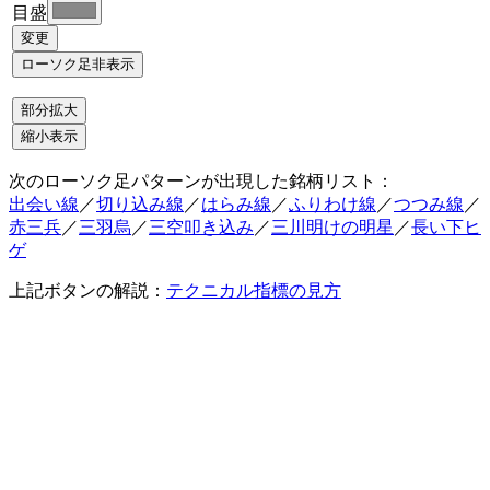
目盛
次のローソク足パターンが出現した銘柄リスト：
出会い線
／
切り込み線
／
はらみ線
／
ふりわけ線
／
つつみ線
／
赤三兵
／
三羽烏
／
三空叩き込み
／
三川明けの明星
／
長い下ヒ
ゲ
上記ボタンの解説：
テクニカル指標の見方