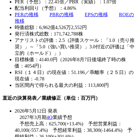
PER（予想）：22.41倍／PBR（実績）：1.07倍
配当利回り（予想）：4.86%
PERの推移
PBRの推移
EPSの推移
ROEの
推移
時価総額：6,962億4,526万2,552円
発行済株式総数：171,742,788株
アナリストの評価：2.5（評価スケール：「1.0（売り推
奨）」～「5.0（強い買い推奨）」3.0付近の評価は「中
立的（ホールド）」）
目標株価：4140.0円（2026年8月7日後場終了時の株
価：4054円）
RSI（１４日）の現在値：51.196／乖離率（２５日）の
現在値：-0.78
当区間内で得られる最大の利益：113,800円
直近の決算発表／業績修正（単位：百万円）
2026年5月12日 発表
2027年3月期
4Q
業績予想
予想売上高：625,700(+13.4%) 予想営業利益：
40,100(-557.4%) 予想経常利益：38,300(-1464.4%) 予
想純利益：26,100(+301.6%)