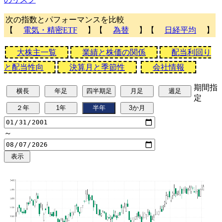
次の指数とパフォーマンスを比較
【
電気・精密ETF
】【
為替
】【
日経平均
】
大株主一覧
業績と株価の関係
配当利回り
と配当性向
決算月と季節性
会社情報
期間指
定
～