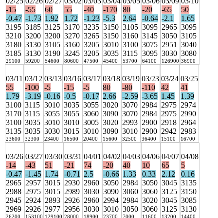
02/25
02/26
02/27
03/02
03/03
03/04
03/05
03/06
03/09
03/10
-15
-55
60
55
-40
-170
80
-20
-65
50
-0.47
-1.73
1.92
1.72
-1.23
-5.3
2.64
-0.64
-2.1
1.65
3195
3185
3125
3170
3235
3150
3105
3095
2965
3095
3210
3200
3200
3270
3265
3150
3160
3145
3050
3105
3180
3130
3105
3160
3205
3010
3100
3075
2951
3040
3185
3130
3190
3245
3205
3035
3115
3095
3030
3080
29100
59200
54600
80600
47500
45400
53700
64100
126900
36900
03/11
03/12
03/13
03/16
03/17
03/18
03/19
03/23
03/24
03/25
55
-100
-5
-15
-5
80
-80
-110
42
41
1.79
-3.19
-0.16
-0.5
-0.17
2.66
-2.59
-3.65
1.45
1.39
3100
3115
3010
3035
3055
3020
3070
2984
2975
2974
3170
3115
3055
3055
3060
3090
3070
2984
2975
2990
3100
3035
3010
3010
3005
3020
2993
2900
2918
2964
3135
3035
3030
3015
3010
3090
3010
2900
2942
2983
23600
32300
23400
16500
20400
15600
32500
36400
15100
16700
03/26
03/27
03/30
03/31
04/01
04/02
04/03
04/06
04/07
04/08
-14
-43
51
-21
74
-20
40
10
65
5
-0.47
-1.45
1.74
-0.71
2.5
-0.66
1.33
0.33
2.12
0.16
2965
2957
3015
2930
2960
3050
2984
3050
3045
3135
2988
2975
3015
2989
3030
3090
3060
3060
3125
3150
2945
2924
2893
2926
2960
2994
2984
3020
3045
3085
2969
2926
2977
2956
3030
3010
3050
3060
3125
3130
26200
153100
129100
28000
18900
23700
7000
11600
13200
14400