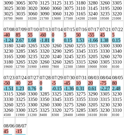
3090
3065
3070
3125
3125
3135
3180
3280
3260
3305
3025
3030
3020
3060
3060
3075
3110
3145
3195
3200
3025
3035
3060
3090
3060
3120
3165
3240
3235
3220
10700
9600
10200
21700
13600
17500
14200
21600
19500
21000
07/08
07/09
07/10
07/13
07/14
07/15
07/16
07/17
07/21
07/22
-40
85
55
-60
0
5
50
-55
45
5
-1.24
2.67
1.68
-1.81
0
0.15
1.53
-1.66
1.38
0.15
3180
3240
3265
3320
3260
3260
3255
3315
3300
3300
3230
3285
3365
3320
3290
3295
3345
3335
3330
3340
3165
3200
3235
3220
3240
3245
3235
3205
3260
3270
3180
3265
3320
3260
3260
3265
3315
3260
3305
3310
19600
12700
31900
14900
7800
12300
15800
19000
9300
8100
07/23
07/24
07/27
07/28
07/29
07/30
07/31
08/03
08/04
08/05
-50
40
25
0
-5
-45
10
20
-75
80
-1.51
1.23
0.76
0
-0.15
-1.36
0.31
0.61
-2.27
2.48
3315
3260
3300
3285
3325
3285
3275
3290
3305
3230
3330
3325
3350
3350
3345
3335
3355
3310
3315
3315
3260
3255
3300
3260
3300
3275
3260
3205
3230
3230
3260
3300
3325
3325
3320
3275
3285
3305
3230
3310
4500
11900
11200
8400
8300
28400
14900
16100
8100
8100
08/06
08/07
45
-15