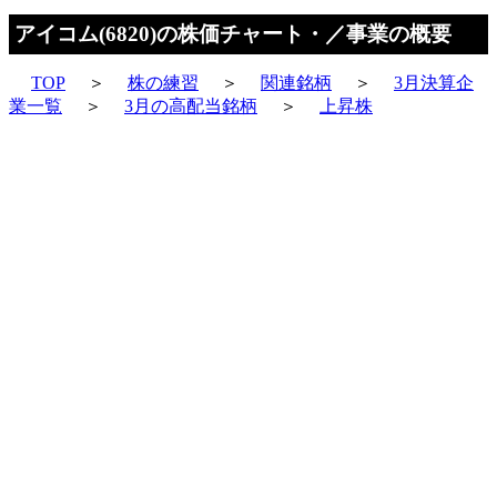
アイコム(6820)の株価チャート・／事業の概要
TOP
＞
株の練習
＞
関連銘柄
＞
3月決算企
業一覧
＞
3月の高配当銘柄
＞
上昇株