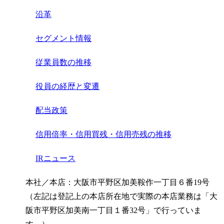
沿革
セグメント情報
従業員数の推移
役員の経歴と変遷
配当政策
信用倍率・信用買残・信用売残の推移
IRニュース
本社／本店：大阪市平野区加美鞍作一丁目６番19号
（左記は登記上の本店所在地で実際の本店業務は「大
阪市平野区加美南一丁目１番32号」で行っていま