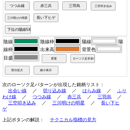
陰線
陰線枠
陽線
陽
線枠
出来高
背景色
目盛
次のローソク足パターンが出現した銘柄リスト：
出会い線
／
切り込み線
／
はらみ線
／
ふり
わけ線
／
つつみ線
／
赤三兵
／
三羽烏
／
三空叩き込み
／
三川明けの明星
／
長い下ヒ
ゲ
上記ボタンの解説：
テクニカル指標の見方