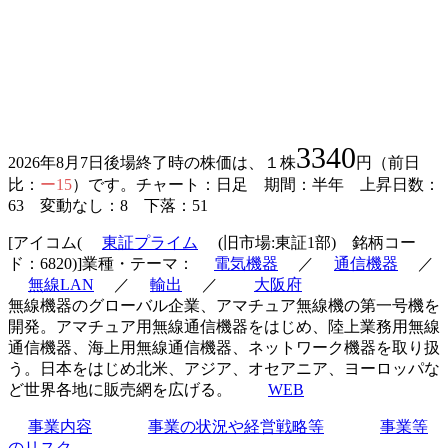
3340
2026年8月7日後場終了時の株価は、１株
円（前日
比：
ー15
）です。チャート：日足 期間：半年 上昇日数：
63 変動なし：8 下落：51
[アイコム(
東証プライム
(旧市場:東証1部) 銘柄コー
ド：6820)]業種・テーマ：
電気機器
／
通信機器
／
無線LAN
／
輸出
／
大阪府
無線機器のグローバル企業、アマチュア無線機の第一号機を
開発。アマチュア用無線通信機器をはじめ、陸上業務用無線
通信機器、海上用無線通信機器、ネットワーク機器を取り扱
う。日本をはじめ北米、アジア、オセアニア、ヨーロッパな
ど世界各地に販売網を広げる。
WEB
事業内容
事業の状況や経営戦略等
事業等
のリスク