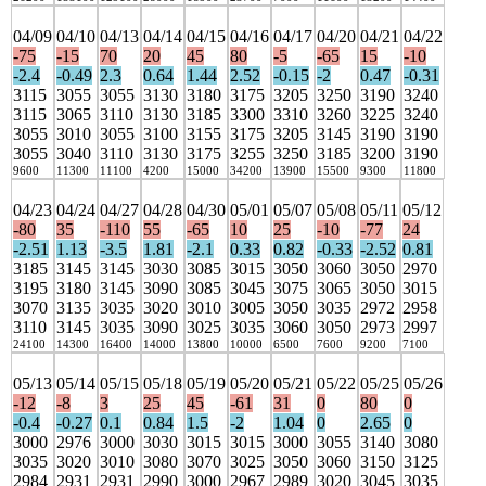
04/09
04/10
04/13
04/14
04/15
04/16
04/17
04/20
04/21
04/22
-75
-15
70
20
45
80
-5
-65
15
-10
-2.4
-0.49
2.3
0.64
1.44
2.52
-0.15
-2
0.47
-0.31
3115
3055
3055
3130
3180
3175
3205
3250
3190
3240
3115
3065
3110
3130
3185
3300
3310
3260
3225
3240
3055
3010
3055
3100
3155
3175
3205
3145
3190
3190
3055
3040
3110
3130
3175
3255
3250
3185
3200
3190
9600
11300
11100
4200
15000
34200
13900
15500
9300
11800
04/23
04/24
04/27
04/28
04/30
05/01
05/07
05/08
05/11
05/12
-80
35
-110
55
-65
10
25
-10
-77
24
-2.51
1.13
-3.5
1.81
-2.1
0.33
0.82
-0.33
-2.52
0.81
3185
3145
3145
3030
3085
3015
3050
3060
3050
2970
3195
3180
3145
3090
3085
3045
3075
3065
3050
3015
3070
3135
3035
3020
3010
3005
3050
3035
2972
2958
3110
3145
3035
3090
3025
3035
3060
3050
2973
2997
24100
14300
16400
14000
13800
10000
6500
7600
9200
7100
05/13
05/14
05/15
05/18
05/19
05/20
05/21
05/22
05/25
05/26
-12
-8
3
25
45
-61
31
0
80
0
-0.4
-0.27
0.1
0.84
1.5
-2
1.04
0
2.65
0
3000
2976
3000
3030
3015
3015
3000
3055
3140
3080
3035
3020
3010
3080
3070
3025
3050
3060
3150
3125
2984
2931
2931
2990
3000
2967
2989
3020
3045
3035