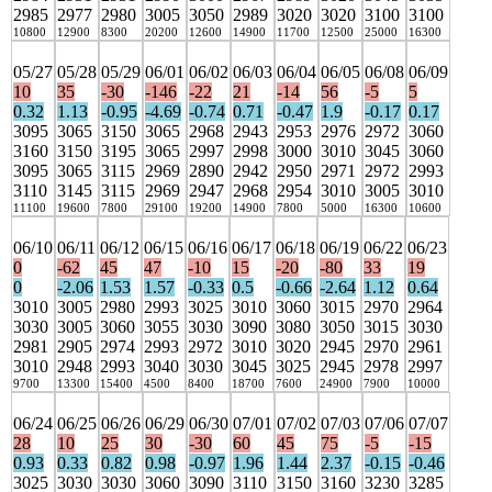
2985
2977
2980
3005
3050
2989
3020
3020
3100
3100
10800
12900
8300
20200
12600
14900
11700
12500
25000
16300
05/27
05/28
05/29
06/01
06/02
06/03
06/04
06/05
06/08
06/09
10
35
-30
-146
-22
21
-14
56
-5
5
0.32
1.13
-0.95
-4.69
-0.74
0.71
-0.47
1.9
-0.17
0.17
3095
3065
3150
3065
2968
2943
2953
2976
2972
3060
3160
3150
3195
3065
2997
2998
3000
3010
3045
3060
3095
3065
3115
2969
2890
2942
2950
2971
2972
2993
3110
3145
3115
2969
2947
2968
2954
3010
3005
3010
11100
19600
7800
29100
19200
14900
7800
5000
16300
10600
06/10
06/11
06/12
06/15
06/16
06/17
06/18
06/19
06/22
06/23
0
-62
45
47
-10
15
-20
-80
33
19
0
-2.06
1.53
1.57
-0.33
0.5
-0.66
-2.64
1.12
0.64
3010
3005
2980
2993
3025
3010
3060
3015
2970
2964
3030
3005
3060
3055
3030
3090
3080
3050
3015
3030
2981
2905
2974
2993
2972
3010
3020
2945
2970
2961
3010
2948
2993
3040
3030
3045
3025
2945
2978
2997
9700
13300
15400
4500
8400
18700
7600
24900
7900
10000
06/24
06/25
06/26
06/29
06/30
07/01
07/02
07/03
07/06
07/07
28
10
25
30
-30
60
45
75
-5
-15
0.93
0.33
0.82
0.98
-0.97
1.96
1.44
2.37
-0.15
-0.46
3025
3030
3030
3060
3090
3110
3150
3160
3230
3285