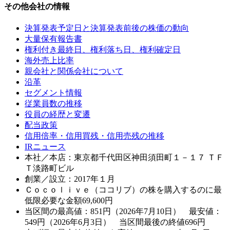
その他会社の情報
決算発表予定日と決算発表前後の株価の動向
大量保有報告書
権利付き最終日、権利落ち日、権利確定日
海外売上比率
親会社と関係会社について
沿革
セグメント情報
従業員数の推移
役員の経歴と変遷
配当政策
信用倍率・信用買残・信用売残の推移
IRニュース
本社／本店：東京都千代田区神田須田町１－１７ ＴＦ
Ｔ淡路町ビル
創業／設立：2017年１月
Ｃｏｃｏｌｉｖｅ（ココリブ）の株を購入するのに最
低限必要な金額
69,600
円
当区間の最高値：851円（2026年7月10日） 最安値：
549円（2026年6月3日） 当区間最後の終値696円