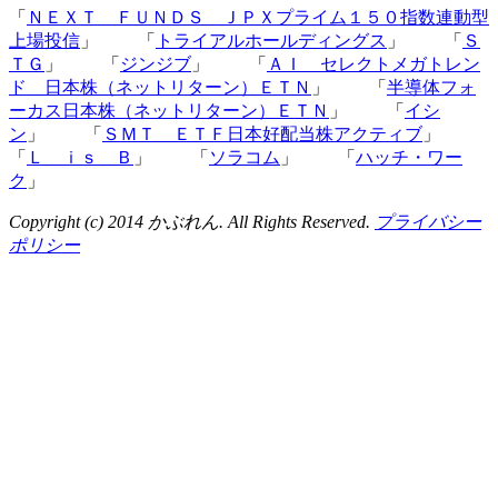
「
ＮＥＸＴ ＦＵＮＤＳ ＪＰＸプライム１５０指数連動型
上場投信
」 「
トライアルホールディングス
」 「
Ｓ
ＴＧ
」 「
ジンジブ
」 「
ＡＩ セレクトメガトレン
ド 日本株（ネットリターン）ＥＴＮ
」 「
半導体フォ
ーカス日本株（ネットリターン）ＥＴＮ
」 「
イシ
ン
」 「
ＳＭＴ ＥＴＦ日本好配当株アクティブ
」
「
Ｌ ｉｓ Ｂ
」 「
ソラコム
」 「
ハッチ・ワー
ク
」
Copyright (c) 2014 かぶれん. All Rights Reserved.
プライバシー
ポリシー