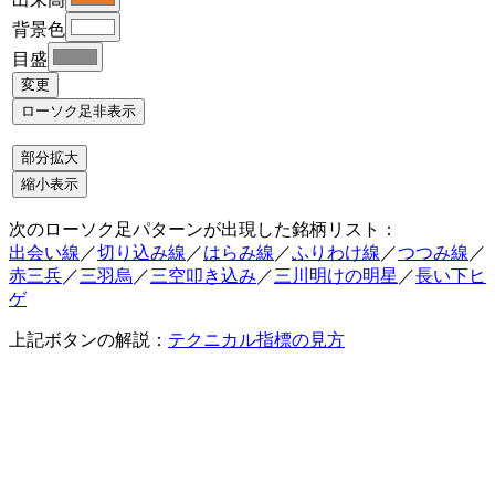
背景色
目盛
次のローソク足パターンが出現した銘柄リスト：
出会い線
／
切り込み線
／
はらみ線
／
ふりわけ線
／
つつみ線
／
赤三兵
／
三羽烏
／
三空叩き込み
／
三川明けの明星
／
長い下ヒ
ゲ
上記ボタンの解説：
テクニカル指標の見方