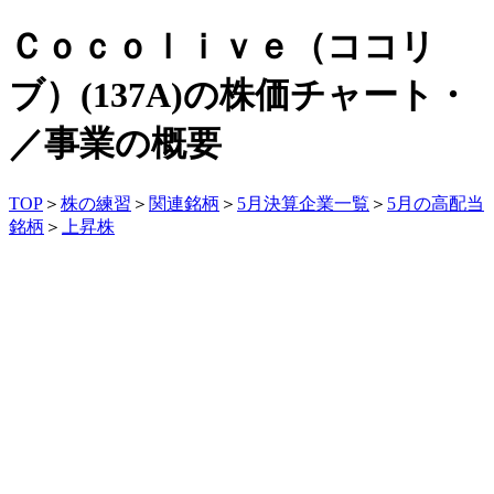
Ｃｏｃｏｌｉｖｅ（ココリ
ブ）(137A)の株価チャート・
／事業の概要
TOP
＞
株の練習
＞
関連銘柄
＞
5月決算企業一覧
＞
5月の高配当
銘柄
＞
上昇株