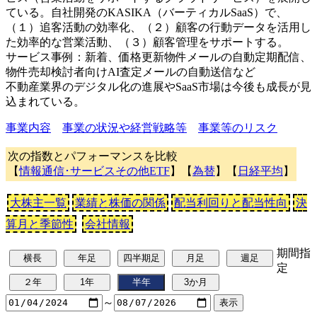
ている。自社開発のKASIKA（バーティカルSaaS）で、
（１）追客活動の効率化、（２）顧客の行動データを活用し
た効率的な営業活動、（３）顧客管理をサポートする。
サービス事例：新着、価格更新物件メールの自動定期配信、
物件売却検討者向けAI査定メールの自動送信など
不動産業界のデジタル化の進展やSaaS市場は今後も成長が見
込まれている。
事業内容
事業の状況や経営戦略等
事業等のリスク
次の指数とパフォーマンスを比較
【
情報通信･サービスその他ETF
】【
為替
】【
日経平均
】
大株主一覧
業績と株価の関係
配当利回りと配当性向
決
算月と季節性
会社情報
期間指
定
～