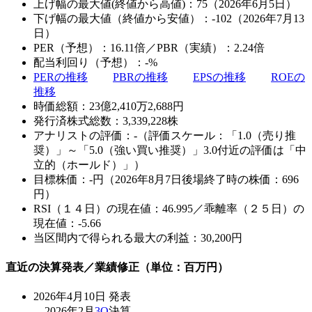
上げ幅の最大値(終値から高値)：75（2026年6月5日）
下げ幅の最大値（終値から安値）：-102（2026年7月13
日）
PER（予想）：16.11倍／PBR（実績）：2.24倍
配当利回り（予想）：-%
PERの推移
PBRの推移
EPSの推移
ROEの
推移
時価総額：23億2,410万2,688円
発行済株式総数：3,339,228株
アナリストの評価：-（評価スケール：「1.0（売り推
奨）」～「5.0（強い買い推奨）」3.0付近の評価は「中
立的（ホールド）」）
目標株価：-円（2026年8月7日後場終了時の株価：696
円）
RSI（１４日）の現在値：46.995／乖離率（２５日）の
現在値：-5.66
当区間内で得られる最大の利益：30,200円
直近の決算発表／業績修正（単位：百万円）
2026年4月10日 発表
2026年2月
3Q
決算