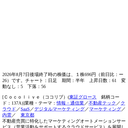
2026年8月7日後場終了時の株価は、１株
696
円（前日比：
ー
26
）です。チャート：日足 期間：半年 上昇日数：61 変
動なし：5 下落：56
[Ｃｏｃｏｌｉｖｅ（ココリブ）(
東証グロース
銘柄コー
ド：137A)]業種・テーマ：
情報・通信業
／
不動産テック
／
ク
ラウド
／
SaaS
／
デジタルマーケティング
／
マーケティング
／
内需
／
東京都
不動産売買に特化したマーケティングオートメーションサー
ビス（営業活動をサポートするクラウドサービス）を展開し