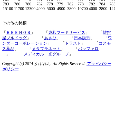
783
780
780
782
778
779
782
778
782
784
78
15100
11700
12300
4900
5600
4900
3800
10700
4600
2800
12
その他の銘柄
「
ＢＥＥＮＯＳ
」 「
東和フードサービス
」 「
雑貨
屋ブルドッグ
」 「
あさひ
」 「
日本調剤
」 「
ワ
ンダーコーポレーション
」 「
トラスト
」 「
コスモ
ス薬品
」 「
メタプラネット
」 「
バッファロ
ー
」 「
メディカル一光グループ
」
Copyright (c) 2014 かぶれん. All Rights Reserved.
プライバシー
ポリシー