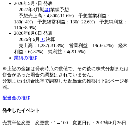
2026年5月7日 発表
2027年3月期
4Q
業績予想
予想売上高：4,800(-11.6%) 予想営業利益：
180(+4%) 予想経常利益：130(+22.6%) 予想純利益：
110(+8.9%)
2026年8月6日 発表
2026年6月
1Q
決算
売上高：1,287(-31.3%) 営業利益：19(-66.7%) 経常
利益：6(-87%) 純利益：4(-91.5%)
業績の推移
※上記の金額は発表時点の数値で、その後に株式分割または
併合があった場合の調整はされていません。
分割または併合比率で調整した配当金の推移は下記ページ参
照。
配当金の推移
発生したイベント
売買単位変更 変更数：1→100 変更日付：2013年6月26日