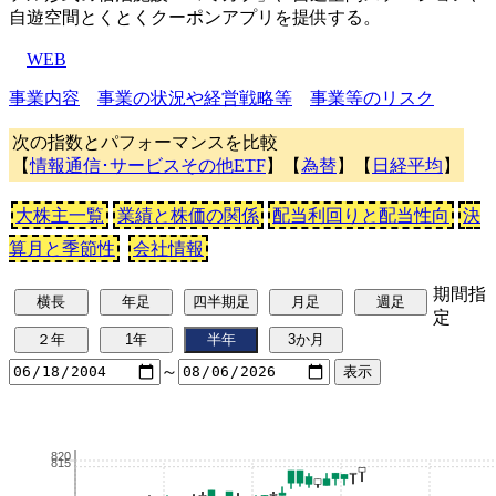
自遊空間とくとくクーポンアプリを提供する。
WEB
事業内容
事業の状況や経営戦略等
事業等のリスク
次の指数とパフォーマンスを比較
【
情報通信･サービスその他ETF
】【
為替
】【
日経平均
】
大株主一覧
業績と株価の関係
配当利回りと配当性向
決
算月と季節性
会社情報
期間指
定
～