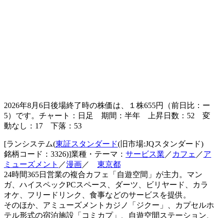
2026年8月6日後場終了時の株価は、１株
655
円（前日比：
ー
5
）です。チャート：日足 期間：半年 上昇日数：52 変
動なし：17 下落：53
[ランシステム(
東証スタンダード
(旧市場:JQスタンダード)
銘柄コード：3326)]業種・テーマ：
サービス業
／
カフェ
／
ア
ミューズメント
／
漫画
／
東京都
24時間365日営業の複合カフェ「自遊空間」が主力。マン
ガ、ハイスペックPCスペース、ダーツ、ビリヤード、カラ
オケ、フリードリンク、食事などのサービスを提供。
そのほか、アミューズメントカジノ「ジクー」、カプセルホ
テル形式の宿泊施設「コミカプ」、自遊空間ステーション、