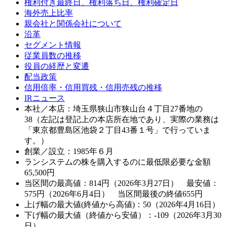
権利付き最終日、権利落ち日、権利確定日
海外売上比率
親会社と関係会社について
沿革
セグメント情報
従業員数の推移
役員の経歴と変遷
配当政策
信用倍率・信用買残・信用売残の推移
IRニュース
本社／本店：埼玉県狭山市狭山台４丁目27番地の
38（左記は登記上の本店所在地であり、実際の業務は
「東京都豊島区池袋２丁目43番１号」で行っていま
す。）
創業／設立：1985年６月
ランシステムの株を購入するのに最低限必要な金額
65,500
円
当区間の最高値：814円（2026年3月27日） 最安値：
575円（2026年6月4日） 当区間最後の終値655円
上げ幅の最大値(終値から高値)：50（2026年4月16日）
下げ幅の最大値（終値から安値）：-109（2026年3月30
日）