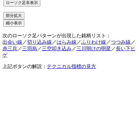
次のローソク足パターンが出現した銘柄リスト：
出会い線
／
切り込み線
／
はらみ線
／
ふりわけ線
／
つつみ線
／
赤三兵
／
三羽烏
／
三空叩き込み
／
三川明けの明星
／
長い下ヒ
ゲ
上記ボタンの解説：
テクニカル指標の見方