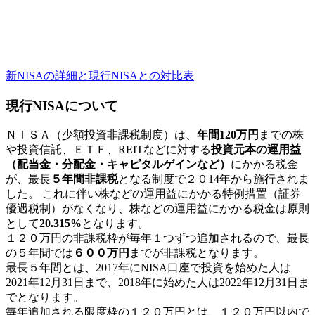
新NISAの詳細と現行NISAとの対比表
現行NISAについて
ＮＩＳＡ（少額投資非課税制度）は、
年間120
万円
までの株
や投資信託、ＥＴＦ、REITなどに対する
投資元本の運用益
（配当金・分配金・キャピタルゲインなど）
にかかる税金
が、最長
５年間非課税
となる制度で２０14年から施行されま
した。 これに伴い株などの運用益にかかる特例措置（証券
優遇税制）がなくなり、株などの運用益にかかる税金は原則
として
20.315%
となります。
１２０万円の非課税枠が毎年１つずつ追加されるので、最長
の５年間では
６００万円
までが非課税となります。
最長５年間とは、2017年にNISA口座で投資を始めた人は
2021年12月31日まで、2018年に始めた人は2022年12月31日ま
でとなります。
毎年追加される限度枠の１２０万円とは、１２０万円以内で