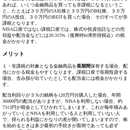
あれば、いくつ金融商品を買っても非課税になるというこ
と。たとえば３０万円のA社株と３０万円のB社株、３０万
円のA投信、３０万円のREITを買った場合、そのすべてが非
課税となります。
NISA口座ではない課税口座では、株式や投資信託などの売
却益や配当金などには20.315%（復興特br津所得税込）の税
金がかかります。
メリット
１・非課税の対象となる金融商品を
長期間
保有する場合、配
当にかかる税金もやすくなります。課税口座で長期投資する
場合、含み損が出ていたとしても配当金には税金がかかりま
す。
配当利回りが３％の銘柄を120万円分購入した場合、年間
36000円の配当がありますが、NISAを利用しない場合、約
7313円が税金としてひかれてしまいます。これが毎年積みあ
がっていくとNISAを利用している人と利用していない人
で、得られる利益にかなりの差が開いてしまいますので、株
を始めるときは多少最初の手続きが面倒であっても必ず