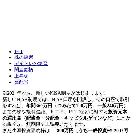
TOP
株の練習
デイトレの練習
関連銘柄
上昇株
高配当
※2024年から、新しいNISA制度がはじまります。
新しいNISA制度では、NISA口座を開設し、その口座で取引
をすれば、
年間360万円（つみたて120万円、一般240万円）
までの株や投資信託、ＥＴＦ、REITなどに対する
投資元本
の運用益（配当金・分配金・キャピタルゲインなど）
にかか
る税金が、
無期限
で
非課税
となります
。
また生涯投資限度枠は、
1800万円（うち一般投資枠120０万