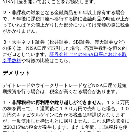
NISA口座を開いておくことをお勧めします。
２・非課税の対象となる金融商品を５年以上保有する場合
で、５年後に課税口座へ移行する際に金融商品の時価が上が
っていればその値上がりした部分については売却の際に税金
がかかりません。
３・大手ネット証券（松井証券、SBI証券、楽天証券など）
の多くは、NISA口座で取引した場合、売買手数料を恒久的
にゼロとしています。
証券会社ごとのNISA口座における取
引手数料
や特徴の比較はこちら。
デメリット
デイトレードやウイークリートレードなどNISA口座で超短
期投資を行う場合は、税金が高くなる場合があります。
１・
非課税枠の再利用や繰り越しができません
。１２０万円
の株を買って、１週間後に１３０万円で売却した場合、１０
万円のキャピタルゲインにかかる税金は非課税となります
が、一度使用した枠はもとに戻りません。これ以降の取引に
は20.315%の税金が発生します。また１年間、非課税枠を使