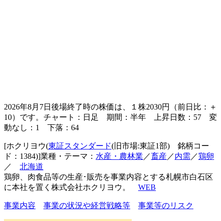
2026年8月7日後場終了時の株価は、１株
2030
円（前日比：＋
10）です。チャート：日足 期間：半年 上昇日数：57 変
動なし：1 下落：64
[ホクリヨウ(
東証スタンダード
(旧市場:東証1部) 銘柄コー
ド：1384)]業種・テーマ：
水産・農林業
／
畜産
／
内需
／
鶏卵
／
北海道
鶏卵、肉食品等の生産･販売を事業内容とする札幌市白石区
に本社を置く株式会社ホクリヨウ。
WEB
事業内容
事業の状況や経営戦略等
事業等のリスク