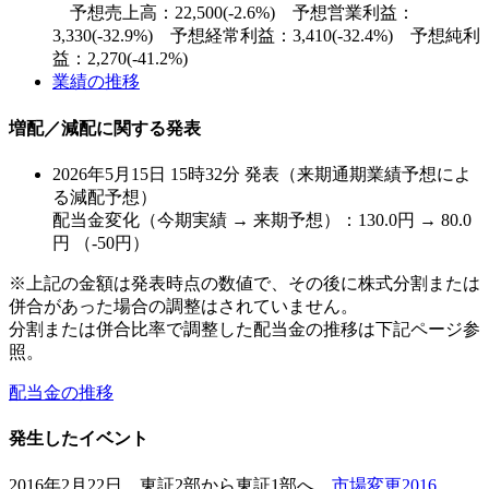
予想売上高：22,500(-2.6%) 予想営業利益：
3,330(-32.9%) 予想経常利益：3,410(-32.4%) 予想純利
益：2,270(-41.2%)
業績の推移
増配／減配に関する発表
2026年5月15日 15時32分 発表（来期通期業績予想によ
る減配予想）
配当金変化（今期実績 → 来期予想）：130.0円 → 80.0
円 （-50円）
※上記の金額は発表時点の数値で、その後に株式分割または
併合があった場合の調整はされていません。
分割または併合比率で調整した配当金の推移は下記ページ参
照。
配当金の推移
発生したイベント
2016年2月22日 東証2部から東証1部へ
市場変更2016