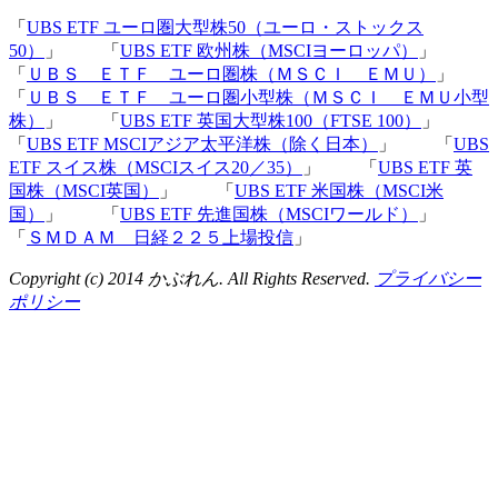
「
UBS ETF ユーロ圏大型株50（ユーロ・ストックス
50）
」 「
UBS ETF 欧州株（MSCIヨーロッパ）
」
「
ＵＢＳ ＥＴＦ ユーロ圏株（ＭＳＣＩ ＥＭＵ）
」
「
ＵＢＳ ＥＴＦ ユーロ圏小型株（ＭＳＣＩ ＥＭＵ小型
株）
」 「
UBS ETF 英国大型株100（FTSE 100）
」
「
UBS ETF MSCIアジア太平洋株（除く日本）
」 「
UBS
ETF スイス株（MSCIスイス20／35）
」 「
UBS ETF 英
国株（MSCI英国）
」 「
UBS ETF 米国株（MSCI米
国）
」 「
UBS ETF 先進国株（MSCIワールド）
」
「
ＳＭＤＡＭ 日経２２５上場投信
」
Copyright (c) 2014 かぶれん. All Rights Reserved.
プライバシー
ポリシー