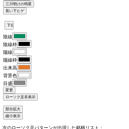
陰線
陰線枠
陽線
陽線枠
出来高
背景色
目盛
次のローソク足パターンが出現した銘柄リスト：