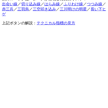
出会い線
／
切り込み線
／
はらみ線
／
ふりわけ線
／
つつみ線
／
赤三兵
／
三羽烏
／
三空叩き込み
／
三川明けの明星
／
長い下ヒ
ゲ
上記ボタンの解説：
テクニカル指標の見方