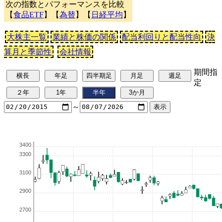
次の指数とパフォーマンスを比較
【
食品ETF
】【
為替
】【
日経平均
】
大株主一覧
業績と株価の関係
配当利回りと配当性向
決
算月と季節性
会社情報
期間指
定
～