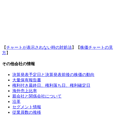
【
チャートが表示されない時の対処法
】【
株価チャートの見
方
】
その他会社の情報
決算発表予定日と決算発表前後の株価の動向
大量保有報告書
権利付き最終日、権利落ち日、権利確定日
海外売上比率
親会社と関係会社について
沿革
セグメント情報
従業員数の推移