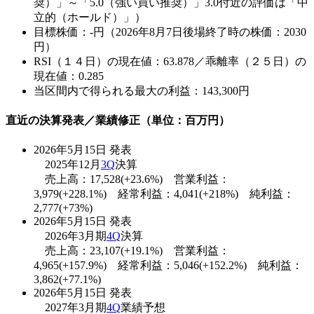
奨）」～「5.0（強い買い推奨）」3.0付近の評価は「中
立的（ホールド）」）
目標株価：-円（2026年8月7日後場終了時の株価：2030
円）
RSI（１４日）の現在値：63.878／乖離率（２５日）の
現在値：0.285
当区間内で得られる最大の利益：143,300円
直近の決算発表／業績修正（単位：百万円）
2026年5月15日 発表
2025年12月
3Q
決算
売上高：17,528(+23.6%) 営業利益：
3,979(+228.1%) 経常利益：4,041(+218%) 純利益：
2,777(+73%)
2026年5月15日 発表
2026年3月期
4Q
決算
売上高：23,107(+19.1%) 営業利益：
4,965(+157.9%) 経常利益：5,046(+152.2%) 純利益：
3,862(+77.1%)
2026年5月15日 発表
2027年3月期
4Q
業績予想