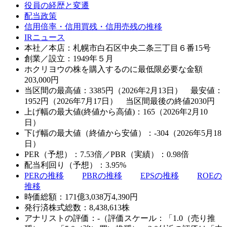
役員の経歴と変遷
配当政策
信用倍率・信用買残・信用売残の推移
IRニュース
本社／本店：札幌市白石区中央二条三丁目６番15号
創業／設立：1949年５月
ホクリヨウの株を購入するのに最低限必要な金額
203,000
円
当区間の最高値：3385円（2026年2月13日） 最安値：
1952円（2026年7月17日） 当区間最後の終値2030円
上げ幅の最大値(終値から高値)：165（2026年2月10
日）
下げ幅の最大値（終値から安値）：-304（2026年5月18
日）
PER（予想）：7.53倍／PBR（実績）：0.98倍
配当利回り（予想）：3.95%
PERの推移
PBRの推移
EPSの推移
ROEの
推移
時価総額：171億3,038万4,390円
発行済株式総数：8,438,613株
アナリストの評価：-（評価スケール：「1.0（売り推