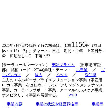
1156
2026年8月7日後場終了時の株価は、１株
円（前日
比：＋13）です。チャート：日足 期間：半年 上昇日数：
62 変動なし：7 下落：53
[サーラコーポレーション(
東証プライム
(旧市場:東証1
部) 銘柄コード：2734)]業種・テーマ：
小売業
／
プ
ロパンガス
／
輸入
／
ペット
／
愛知県
主力のエネルギーサプライ＆ソリューション事業（家庭用
LPガス事業）をはじめ、エンジニアリング＆メンテナンス
事業、カーライフサポート事業、アニマルヘルスケア事業、
ホスピタリティ事業を展開する。
WEB
事業内容
事業の状況や経営戦略等
事業等