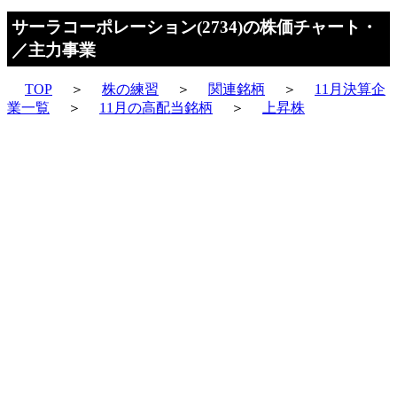
サーラコーポレーション(2734)の株価チャート・
／主力事業
TOP
＞
株の練習
＞
関連銘柄
＞
11月決算企
業一覧
＞
11月の高配当銘柄
＞
上昇株