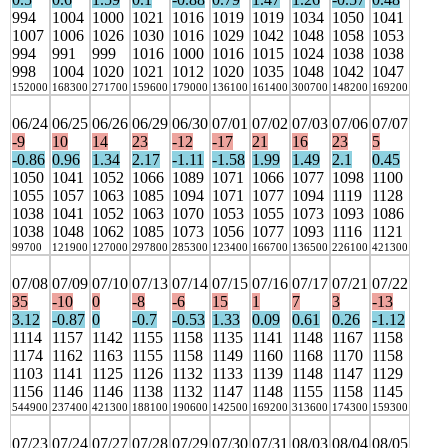
994
1004
1000
1021
1016
1019
1019
1034
1050
1041
1007
1006
1026
1030
1016
1029
1042
1048
1058
1053
994
991
999
1016
1000
1016
1015
1024
1038
1038
998
1004
1020
1021
1012
1020
1035
1048
1042
1047
152000
168300
271700
159600
179000
136100
161400
300700
148200
169200
06/24
06/25
06/26
06/29
06/30
07/01
07/02
07/03
07/06
07/07
-9
10
14
23
-12
-17
21
16
23
5
-0.86
0.96
1.34
2.17
-1.11
-1.58
1.99
1.49
2.1
0.45
1050
1041
1052
1066
1089
1071
1066
1077
1098
1100
1055
1057
1063
1085
1094
1071
1077
1094
1119
1128
1038
1041
1052
1063
1070
1053
1055
1073
1093
1086
1038
1048
1062
1085
1073
1056
1077
1093
1116
1121
99700
121900
127000
297800
285300
123400
166700
136500
226100
421300
07/08
07/09
07/10
07/13
07/14
07/15
07/16
07/17
07/21
07/22
35
-10
0
-8
-6
15
1
7
3
-13
3.12
-0.87
0
-0.7
-0.53
1.33
0.09
0.61
0.26
-1.12
1114
1157
1142
1155
1158
1135
1141
1148
1167
1158
1174
1162
1163
1155
1158
1149
1160
1168
1170
1158
1103
1141
1125
1126
1132
1133
1139
1148
1147
1129
1156
1146
1146
1138
1132
1147
1148
1155
1158
1145
544900
237400
421300
188100
190600
142500
169200
313600
174300
159300
07/23
07/24
07/27
07/28
07/29
07/30
07/31
08/03
08/04
08/05