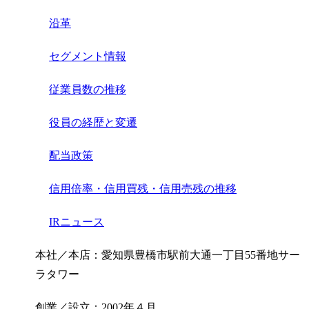
沿革
セグメント情報
従業員数の推移
役員の経歴と変遷
配当政策
信用倍率・信用買残・信用売残の推移
IRニュース
本社／本店：愛知県豊橋市駅前大通一丁目55番地サー
ラタワー
創業／設立：2002年４月