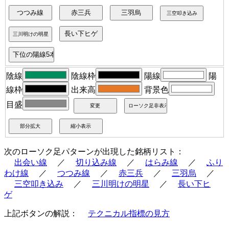
陰線
陰線枠
陽線
陽
線枠
出来高
背景色
目盛
次のローソク足パターンが出現した銘柄リスト：
出会い線
／
切り込み線
／
はらみ線
／
ふり
わけ線
／
つつみ線
／
赤三兵
／
三羽烏
／
三空叩き込み
／
三川明けの明星
／
長い下ヒ
ゲ
上記ボタンの解説：
テクニカル指標の見方