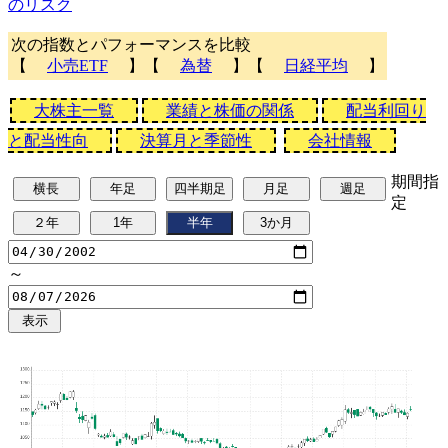
のリスク
次の指数とパフォーマンスを比較
【
小売ETF
】【
為替
】【
日経平均
】
大株主一覧
業績と株価の関係
配当利回り
と配当性向
決算月と季節性
会社情報
期間指
定
～