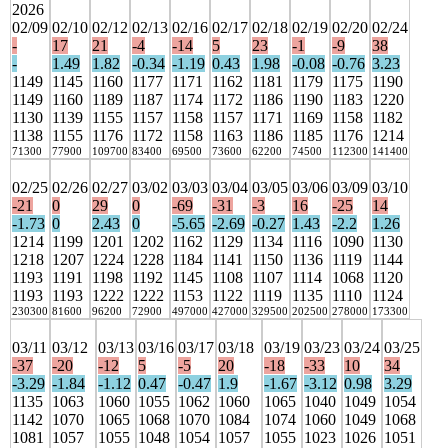
2026
02/09
02/10
02/12
02/13
02/16
02/17
02/18
02/19
02/20
02/24
-
17
21
-4
-14
5
23
-1
-9
38
-
1.49
1.82
-0.34
-1.19
0.43
1.98
-0.08
-0.76
3.23
1149
1145
1160
1177
1171
1162
1181
1179
1175
1190
1149
1160
1189
1187
1174
1172
1186
1190
1183
1220
1130
1139
1155
1157
1158
1157
1171
1169
1158
1182
1138
1155
1176
1172
1158
1163
1186
1185
1176
1214
71300
77900
109700
83400
69500
73600
62200
74500
112300
141400
02/25
02/26
02/27
03/02
03/03
03/04
03/05
03/06
03/09
03/10
-21
0
29
0
-69
-31
-3
16
-25
14
-1.73
0
2.43
0
-5.65
-2.69
-0.27
1.43
-2.2
1.26
1214
1199
1201
1202
1162
1129
1134
1116
1090
1130
1218
1207
1224
1228
1184
1141
1150
1136
1119
1144
1193
1191
1198
1192
1145
1108
1107
1114
1068
1120
1193
1193
1222
1222
1153
1122
1119
1135
1110
1124
230300
81600
96200
72900
497000
427000
329500
202500
278000
173300
03/11
03/12
03/13
03/16
03/17
03/18
03/19
03/23
03/24
03/25
-37
-20
-12
5
-5
20
-18
-33
10
34
-3.29
-1.84
-1.12
0.47
-0.47
1.9
-1.67
-3.12
0.98
3.29
1135
1063
1060
1055
1062
1060
1065
1040
1049
1054
1142
1070
1065
1068
1070
1084
1074
1060
1049
1068
1081
1057
1055
1048
1054
1057
1055
1023
1026
1051