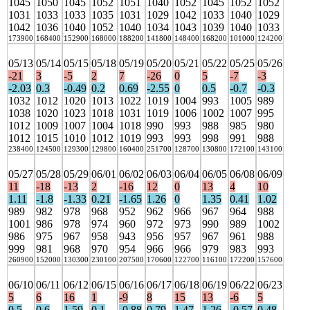
1045
1050
1045
1052
1051
1040
1052
1045
1052
1052
1031
1033
1033
1035
1031
1029
1042
1033
1040
1029
1042
1036
1040
1052
1040
1034
1043
1039
1040
1033
173900
168400
152900
168000
188200
141800
148400
168200
101000
124200
05/13
05/14
05/15
05/18
05/19
05/20
05/21
05/22
05/25
05/26
-21
3
-5
2
7
-26
0
5
-7
-3
-2.03
0.3
-0.49
0.2
0.69
-2.55
0
0.5
-0.7
-0.3
1032
1012
1020
1013
1022
1019
1004
993
1005
989
1038
1020
1023
1018
1031
1019
1006
1002
1007
995
1012
1009
1007
1004
1018
990
993
988
985
980
1012
1015
1010
1012
1019
993
993
998
991
988
238400
124500
129300
129800
160400
251700
128700
130800
172100
143100
05/27
05/28
05/29
06/01
06/02
06/03
06/04
06/05
06/08
06/09
11
-18
-13
2
-16
12
0
13
4
10
1.11
-1.8
-1.33
0.21
-1.65
1.26
0
1.35
0.41
1.02
989
982
978
968
952
962
966
967
964
988
1001
986
978
974
960
972
973
990
989
1002
986
975
967
958
943
956
957
967
961
988
999
981
968
970
954
966
966
979
983
993
260900
152000
130300
230100
207500
170600
122700
116100
172200
157600
06/10
06/11
06/12
06/15
06/16
06/17
06/18
06/19
06/22
06/23
5
6
16
1
-9
8
15
13
-6
5
0.5
0.6
1.59
0.1
-0.88
0.79
1.47
1.26
-0.57
0.48