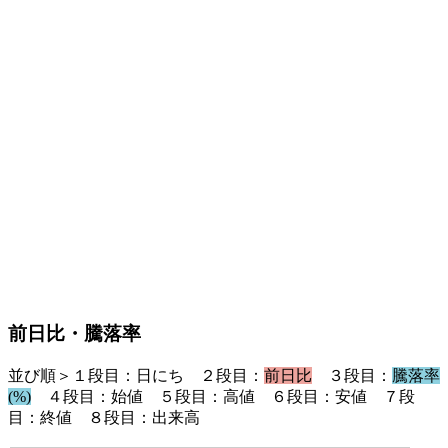
前日比・騰落率
並び順＞１段目：日にち ２段目：
前日比
３段目：
騰落率
(%)
４段目：始値 ５段目：高値 ６段目：安値 ７段
目：終値 ８段目：出来高