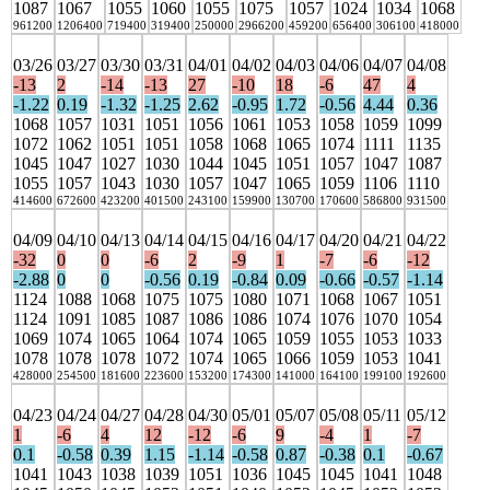
1087
1067
1055
1060
1055
1075
1057
1024
1034
1068
961200
1206400
719400
319400
250000
2966200
459200
656400
306100
418000
03/26
03/27
03/30
03/31
04/01
04/02
04/03
04/06
04/07
04/08
-13
2
-14
-13
27
-10
18
-6
47
4
-1.22
0.19
-1.32
-1.25
2.62
-0.95
1.72
-0.56
4.44
0.36
1068
1057
1031
1051
1056
1061
1053
1058
1059
1099
1072
1062
1051
1051
1058
1068
1065
1074
1111
1135
1045
1047
1027
1030
1044
1045
1051
1057
1047
1087
1055
1057
1043
1030
1057
1047
1065
1059
1106
1110
414600
672600
423200
401500
243100
159900
130700
170600
586800
931500
04/09
04/10
04/13
04/14
04/15
04/16
04/17
04/20
04/21
04/22
-32
0
0
-6
2
-9
1
-7
-6
-12
-2.88
0
0
-0.56
0.19
-0.84
0.09
-0.66
-0.57
-1.14
1124
1088
1068
1075
1075
1080
1071
1068
1067
1051
1124
1091
1085
1087
1086
1086
1074
1076
1070
1054
1069
1074
1065
1064
1074
1065
1059
1055
1053
1033
1078
1078
1078
1072
1074
1065
1066
1059
1053
1041
428000
254500
181600
223600
153200
174300
141000
164100
199100
192600
04/23
04/24
04/27
04/28
04/30
05/01
05/07
05/08
05/11
05/12
1
-6
4
12
-12
-6
9
-4
1
-7
0.1
-0.58
0.39
1.15
-1.14
-0.58
0.87
-0.38
0.1
-0.67
1041
1043
1038
1039
1051
1036
1045
1045
1041
1048