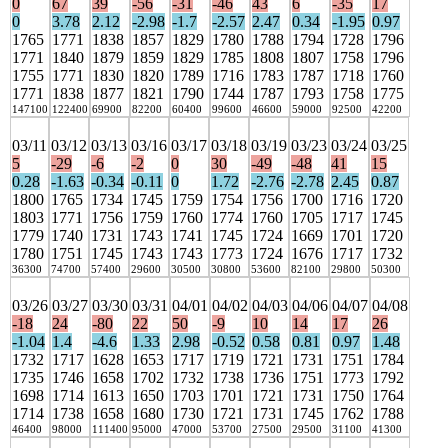
0
67
39
-56
-31
-46
43
6
-35
17
0
3.78
2.12
-2.98
-1.7
-2.57
2.47
0.34
-1.95
0.97
1765
1771
1838
1857
1829
1780
1788
1794
1728
1796
1771
1840
1879
1859
1829
1785
1808
1807
1758
1796
1755
1771
1830
1820
1789
1716
1783
1787
1718
1760
1771
1838
1877
1821
1790
1744
1787
1793
1758
1775
147100
122400
69900
82200
60400
99600
46600
59000
92500
42200
03/11
03/12
03/13
03/16
03/17
03/18
03/19
03/23
03/24
03/25
5
-29
-6
-2
0
30
-49
-48
41
15
0.28
-1.63
-0.34
-0.11
0
1.72
-2.76
-2.78
2.45
0.87
1800
1765
1734
1745
1759
1754
1756
1700
1716
1720
1803
1771
1756
1759
1760
1774
1760
1705
1717
1745
1779
1740
1731
1743
1741
1745
1724
1669
1701
1720
1780
1751
1745
1743
1743
1773
1724
1676
1717
1732
36300
74700
57400
29600
30500
30800
53600
82100
29800
50300
03/26
03/27
03/30
03/31
04/01
04/02
04/03
04/06
04/07
04/08
-18
24
-80
22
50
-9
10
14
17
26
-1.04
1.4
-4.6
1.33
2.98
-0.52
0.58
0.81
0.97
1.48
1732
1717
1628
1653
1717
1719
1721
1731
1751
1784
1735
1746
1658
1702
1732
1738
1736
1751
1773
1792
1698
1714
1613
1650
1703
1701
1721
1731
1750
1764
1714
1738
1658
1680
1730
1721
1731
1745
1762
1788
46400
98000
111400
95000
47000
53700
27500
29500
31100
41300