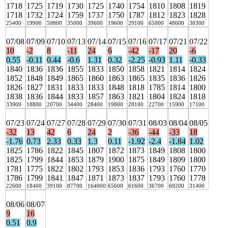
1718
1725
1719
1730
1725
1740
1754
1810
1808
1819
1718
1732
1724
1759
1737
1750
1787
1812
1823
1828
25400
19900
59800
35000
39600
19600
29100
65000
48600
30300
07/08
07/09
07/10
07/13
07/14
07/15
07/16
07/17
07/21
07/22
10
-2
8
-11
24
6
-42
-17
20
-6
0.55
-0.11
0.44
-0.6
1.31
0.32
-2.25
-0.93
1.11
-0.33
1840
1836
1836
1855
1833
1850
1858
1821
1814
1824
1852
1848
1849
1865
1860
1863
1865
1835
1836
1826
1826
1827
1831
1833
1833
1848
1818
1785
1814
1800
1838
1836
1844
1833
1857
1863
1821
1804
1824
1818
33900
18800
20700
34400
28400
19800
28100
22700
15900
17100
07/23
07/24
07/27
07/28
07/29
07/30
07/31
08/03
08/04
08/05
-32
13
42
6
24
2
-36
-44
-33
18
-1.76
0.73
2.33
0.33
1.3
0.11
-1.92
-2.4
-1.84
1.02
1825
1786
1822
1845
1807
1872
1873
1849
1808
1800
1825
1799
1844
1853
1879
1900
1875
1849
1809
1800
1781
1775
1822
1802
1793
1853
1836
1793
1760
1770
1786
1799
1841
1847
1871
1873
1837
1793
1760
1778
22600
18400
39100
87700
164000
65600
61600
36700
69200
31400
08/06
08/07
9
16
0.51
0.9