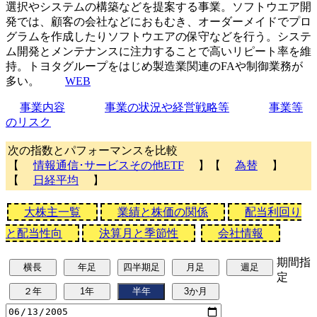
選択やシステムの構築などを提案する事業。ソフトウエア開
発では、顧客の会社などにおもむき、オーダーメイドでプロ
グラムを作成したりソフトウエアの保守などを行う。システ
ム開発とメンテナンスに注力することで高いリピート率を維
持。トヨタグループをはじめ製造業関連のFAや制御業務が
多い。
WEB
事業内容
事業の状況や経営戦略等
事業等
のリスク
次の指数とパフォーマンスを比較
【
情報通信･サービスその他ETF
】【
為替
】
【
日経平均
】
大株主一覧
業績と株価の関係
配当利回り
と配当性向
決算月と季節性
会社情報
期間指
定