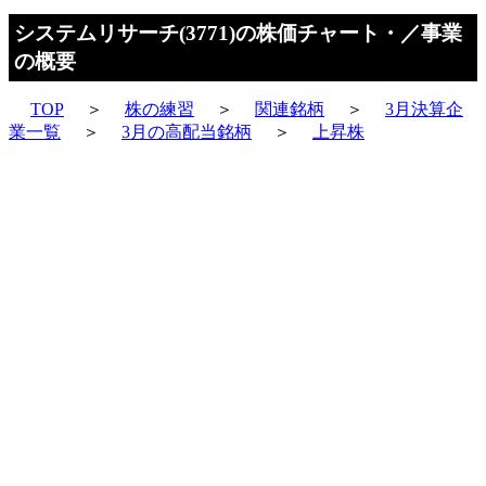
システムリサーチ(3771)の株価チャート・／事業
の概要
TOP
＞
株の練習
＞
関連銘柄
＞
3月決算企
業一覧
＞
3月の高配当銘柄
＞
上昇株