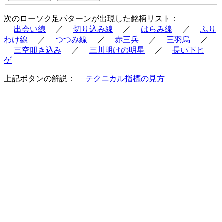
次のローソク足パターンが出現した銘柄リスト：
出会い線
／
切り込み線
／
はらみ線
／
ふり
わけ線
／
つつみ線
／
赤三兵
／
三羽烏
／
三空叩き込み
／
三川明けの明星
／
長い下ヒ
ゲ
上記ボタンの解説：
テクニカル指標の見方