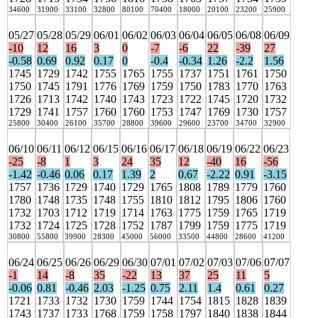
34600
31900
33100
32800
80100
70400
18000
20100
23200
25900
05/27
05/28
05/29
06/01
06/02
06/03
06/04
06/05
06/08
06/09
-10
12
16
3
0
-7
-6
22
-39
27
-0.58
0.69
0.92
0.17
0
-0.4
-0.34
1.26
-2.2
1.56
1745
1729
1742
1755
1765
1755
1737
1751
1761
1750
1750
1745
1791
1776
1769
1759
1750
1783
1770
1763
1726
1713
1742
1740
1743
1723
1722
1745
1720
1732
1729
1741
1757
1760
1760
1753
1747
1769
1730
1757
25800
30400
26100
35700
28800
39600
29600
23700
34700
32900
06/10
06/11
06/12
06/15
06/16
06/17
06/18
06/19
06/22
06/23
-25
-8
1
3
24
35
12
-40
16
-56
-1.42
-0.46
0.06
0.17
1.39
2
0.67
-2.22
0.91
-3.15
1757
1736
1729
1740
1729
1765
1808
1789
1779
1760
1780
1748
1735
1748
1755
1810
1812
1795
1806
1760
1732
1703
1712
1719
1714
1763
1775
1759
1765
1719
1732
1724
1725
1728
1752
1787
1799
1759
1775
1719
30800
55800
39900
28300
45000
56000
33500
44800
28600
41200
06/24
06/25
06/26
06/29
06/30
07/01
07/02
07/03
07/06
07/07
-1
14
-8
35
-22
13
37
25
11
5
-0.06
0.81
-0.46
2.03
-1.25
0.75
2.11
1.4
0.61
0.27
1721
1733
1732
1730
1759
1744
1754
1815
1828
1839
1743
1737
1733
1768
1759
1758
1797
1840
1838
1844