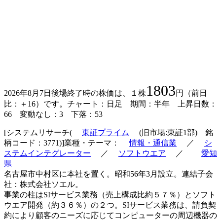
1803
2026年8月7日後場終了時の株価は、１株
円（前日
比：＋16）です。チャート：日足 期間：半年 上昇日数：
66 変動なし：3 下落：53
[システムリサーチ(
東証プライム
(旧市場:東証1部) 銘
柄コード：3771)]業種・テーマ：
情報・通信業
／
シ
ステムインテグレーター
／
ソフトウエア
／
愛知
県
名古屋市中村区に本社を置く。昭和56年3月設立。連結子会
社：株式会社ソエル。
事業の柱はSIサービス業務（売上構成比約５７％）とソフト
ウエア開発（約３６％）の２つ。SIサービス業務は、請負契
約により顧客のニーズに応じてコンピューターの周辺機器の