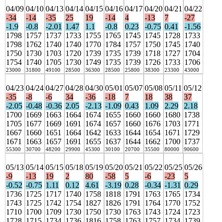
04/09
04/10
04/13
04/14
04/15
04/16
04/17
04/20
04/21
04/22
-34
-14
-35
25
19
-14
4
-13
7
-27
-1.9
-0.8
-2.01
1.47
1.1
-0.8
0.23
-0.75
0.41
-1.56
1798
1757
1737
1733
1755
1765
1745
1745
1728
1733
1798
1762
1740
1740
1770
1784
1757
1750
1745
1740
1750
1730
1703
1720
1739
1735
1739
1718
1727
1704
1754
1740
1705
1730
1749
1735
1739
1726
1733
1706
23000
31800
49100
28500
36300
28500
25800
38300
23300
43000
04/23
04/24
04/27
04/28
04/30
05/01
05/07
05/08
05/11
05/12
-35
-8
-6
34
-36
-18
7
18
38
37
-2.05
-0.48
-0.36
2.05
-2.13
-1.09
0.43
1.09
2.29
2.18
1700
1669
1663
1664
1674
1655
1660
1660
1680
1738
1705
1677
1669
1691
1674
1657
1660
1676
1703
1771
1667
1660
1651
1664
1642
1633
1644
1654
1671
1729
1671
1663
1657
1691
1655
1637
1644
1662
1700
1737
55300
30700
48200
29900
45300
30100
20700
35500
80000
90600
05/13
05/14
05/15
05/18
05/19
05/20
05/21
05/22
05/25
05/26
-9
-13
19
2
80
-58
5
-6
-23
5
-0.52
-0.75
1.11
0.12
4.61
-3.19
0.28
-0.34
-1.31
0.29
1736
1725
1717
1740
1758
1818
1791
1763
1765
1734
1743
1725
1742
1754
1827
1826
1791
1764
1770
1752
1710
1700
1709
1730
1750
1730
1763
1743
1724
1723
1728
1715
1734
1736
1816
1758
1763
1757
1734
1739