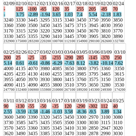
02/09
02/10
02/12
02/13
02/16
02/17
02/18
02/19
02/20
02/24
-
125
-100
-65
120
35
255
205
-85
70
-
3.75
-2.89
-1.94
3.65
1.03
7.4
5.54
-2.18
1.83
3240
3330
3445
3295
3315
3340
3450
3750
3950
3850
3360
3500
3500
3450
3435
3475
3715
3945
4030
3950
3170
3315
3250
3220
3290
3300
3450
3670
3810
3770
3330
3455
3355
3290
3410
3445
3700
3905
3820
3890
232900
175000
283200
220200
100700
112100
154900
290100
262600
132700
02/25
02/26
02/27
03/02
03/03
03/04
03/05
03/06
03/09
03/10
200
25
-25
-35
-255
-290
285
-145
-370
250
5.14
0.61
-0.61
-0.86
-6.29
-7.63
8.12
-3.82
-10.14
7.62
4000
4135
4070
3980
4085
3650
3800
3795
3360
3350
4205
4235
4130
4160
4255
3855
3985
3795
3465
3615
3955
4050
3970
3930
3800
3415
3760
3575
3150
3350
4090
4115
4090
4055
3800
3510
3795
3650
3280
3530
247700
152400
106900
155900
210000
267100
189200
145300
249300
174200
03/11
03/12
03/13
03/16
03/17
03/18
03/19
03/23
03/24
03/25
90
-130
-55
-50
-35
120
-290
-302
112
40
2.55
-3.59
-1.58
-1.46
-1.03
3.58
-8.36
-9.5
3.89
1.34
3600
3490
3390
3320
3455
3450
3300
2970
3100
3080
3730
3585
3475
3435
3505
3500
3300
3030
3115
3110
3570
3455
3360
3305
3345
3410
3130
2850
2947
3020
3620
3490
3435
3385
3350
3470
3180
2878
2990
3030