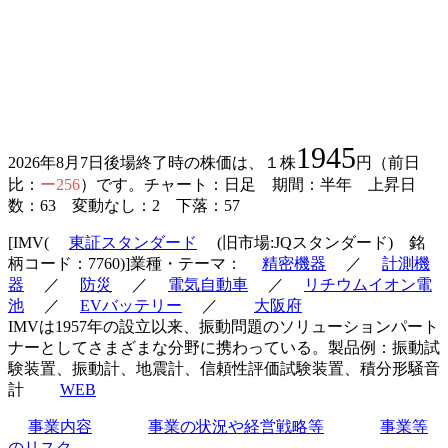
1945
2026年8月7日後場終了時の株価は、１株
円（前日
比：
ー256
）です。チャート：日足 期間：半年 上昇日
数：63 変動なし：2 下落：57
[IMV(
東証スタンダード
(旧市場:JQスタンダード) 銘
柄コード：7760)]業種・テーマ：
精密機器
／
計測機
器
／
防災
／
電気自動車
／
リチウムイオン電
池
／
EVバッテリー
／
大阪府
IMVは1957年の設立以来、振動問題のソリューションパート
ナーとしてさまざまな分野に携わっている。製品例：振動試
験装置、振動計、地震計、信頼性評価試験装置、積分形騒音
計
WEB
事業内容
事業の状況や経営戦略等
事業等
のリスク