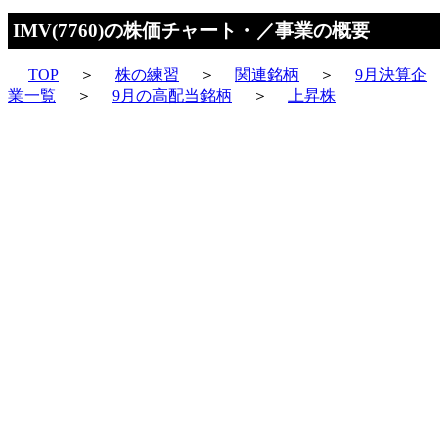
IMV(7760)の株価チャート・／事業の概要
TOP
＞
株の練習
＞
関連銘柄
＞
9月決算企
業一覧
＞
9月の高配当銘柄
＞
上昇株