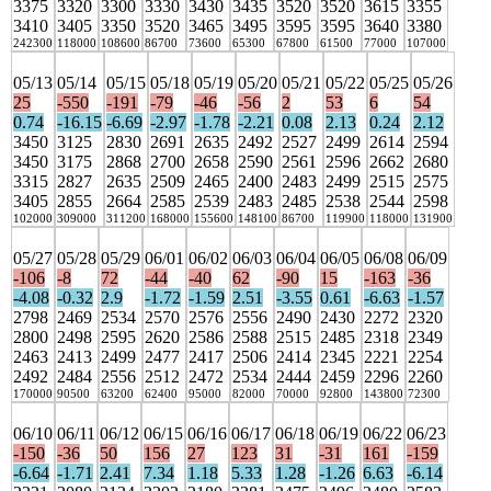
3375
3320
3300
3330
3430
3435
3520
3520
3615
3355
3410
3405
3350
3520
3465
3495
3595
3595
3640
3380
242300
118000
108600
86700
73600
65300
67800
61500
77000
107000
05/13
05/14
05/15
05/18
05/19
05/20
05/21
05/22
05/25
05/26
25
-550
-191
-79
-46
-56
2
53
6
54
0.74
-16.15
-6.69
-2.97
-1.78
-2.21
0.08
2.13
0.24
2.12
3450
3125
2830
2691
2635
2492
2527
2499
2614
2594
3450
3175
2868
2700
2658
2590
2561
2596
2662
2680
3315
2827
2635
2509
2465
2400
2483
2499
2515
2575
3405
2855
2664
2585
2539
2483
2485
2538
2544
2598
102000
309000
311200
168000
155600
148100
86700
119900
118000
131900
05/27
05/28
05/29
06/01
06/02
06/03
06/04
06/05
06/08
06/09
-106
-8
72
-44
-40
62
-90
15
-163
-36
-4.08
-0.32
2.9
-1.72
-1.59
2.51
-3.55
0.61
-6.63
-1.57
2798
2469
2534
2570
2576
2556
2490
2430
2272
2320
2800
2498
2595
2620
2586
2588
2515
2485
2318
2349
2463
2413
2499
2477
2417
2506
2414
2345
2221
2254
2492
2484
2556
2512
2472
2534
2444
2459
2296
2260
170000
90500
63200
62400
95000
82000
70000
92800
143800
72300
06/10
06/11
06/12
06/15
06/16
06/17
06/18
06/19
06/22
06/23
-150
-36
50
156
27
123
31
-31
161
-159
-6.64
-1.71
2.41
7.34
1.18
5.33
1.28
-1.26
6.63
-6.14