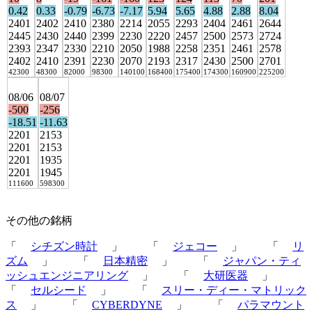
0.42
0.33
-0.79
-6.73
-7.17
5.94
5.65
4.88
2.88
8.04
2401
2402
2410
2380
2214
2055
2293
2404
2461
2644
2445
2430
2440
2399
2230
2220
2457
2500
2573
2724
2393
2347
2330
2210
2050
1988
2258
2351
2461
2578
2402
2410
2391
2230
2070
2193
2317
2430
2500
2701
42300
48300
82000
98300
140100
168400
175400
174300
160900
225200
08/06
08/07
-500
-256
-18.51
-11.63
2201
2153
2201
2153
2201
1935
2201
1945
111600
598300
その他の銘柄
「
シチズン時計
」 「
ジェコー
」 「
リ
ズム
」 「
日本精密
」 「
ジャパン・ティ
ッシュエンジニアリング
」 「
大研医器
」
「
セルシード
」 「
スリー・ディー・マトリック
ス
」 「
CYBERDYNE
」 「
パラマウント