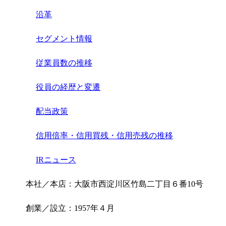
沿革
セグメント情報
従業員数の推移
役員の経歴と変遷
配当政策
信用倍率・信用買残・信用売残の推移
IRニュース
本社／本店：大阪市西淀川区竹島二丁目６番10号
創業／設立：1957年４月