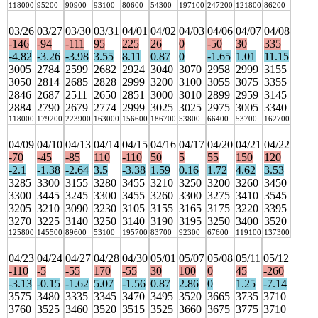
118000
95200
90900
93100
80600
54300
197100
247200
121800
86200
03/26
03/27
03/30
03/31
04/01
04/02
04/03
04/06
04/07
04/08
-146
-94
-111
95
225
26
0
-50
30
335
-4.82
-3.26
-3.98
3.55
8.11
0.87
0
-1.65
1.01
11.15
3005
2784
2599
2682
2924
3040
3070
2958
2999
3155
3050
2814
2685
2828
2999
3200
3100
3055
3075
3355
2846
2687
2511
2650
2851
3000
3010
2899
2959
3145
2884
2790
2679
2774
2999
3025
3025
2975
3005
3340
118000
179200
223900
163000
156600
186700
53800
66400
53700
162700
04/09
04/10
04/13
04/14
04/15
04/16
04/17
04/20
04/21
04/22
-70
-45
-85
110
-110
50
5
55
150
120
-2.1
-1.38
-2.64
3.5
-3.38
1.59
0.16
1.72
4.62
3.53
3285
3300
3155
3280
3455
3210
3250
3200
3260
3450
3300
3445
3245
3300
3455
3260
3300
3275
3410
3545
3205
3210
3090
3230
3105
3155
3165
3175
3220
3395
3270
3225
3140
3250
3140
3190
3195
3250
3400
3520
125800
145500
89600
53100
195700
83700
92300
67600
119100
137300
04/23
04/24
04/27
04/28
04/30
05/01
05/07
05/08
05/11
05/12
-110
-5
-55
170
-55
30
100
0
45
-260
-3.13
-0.15
-1.62
5.07
-1.56
0.87
2.86
0
1.25
-7.14
3575
3480
3335
3345
3470
3495
3520
3665
3735
3710
3760
3525
3460
3520
3515
3525
3660
3675
3775
3710