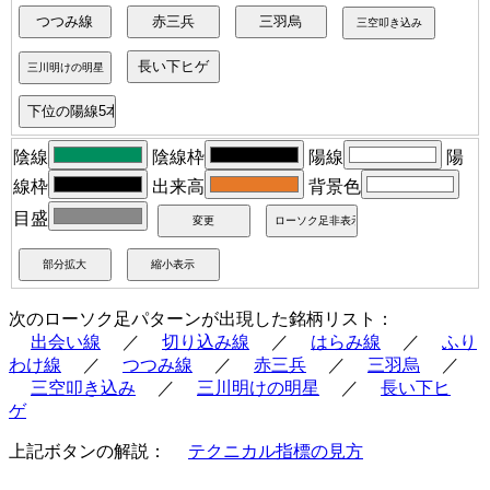
陰線
陰線枠
陽線
陽
線枠
出来高
背景色
目盛
次のローソク足パターンが出現した銘柄リスト：
出会い線
／
切り込み線
／
はらみ線
／
ふり
わけ線
／
つつみ線
／
赤三兵
／
三羽烏
／
三空叩き込み
／
三川明けの明星
／
長い下ヒ
ゲ
上記ボタンの解説：
テクニカル指標の見方