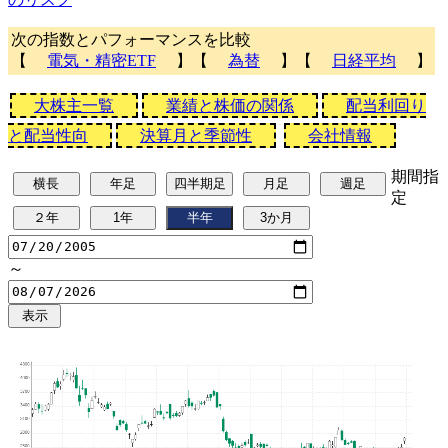
次の指数とパフォーマンスを比較
【
電気・精密ETF
】【
為替
】【
日経平均
】
大株主一覧
業績と株価の関係
配当利回り
と配当性向
決算月と季節性
会社情報
期間指
定
～