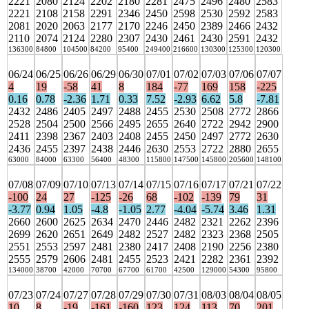
2221
2080
2124
2202
2180
2281
2475
2496
2480
2583
2221
2108
2158
2291
2346
2450
2598
2530
2592
2583
2081
2020
2063
2177
2170
2246
2450
2389
2466
2432
2110
2074
2124
2280
2307
2430
2461
2430
2591
2432
136300
84800
104500
84200
95400
249400
216600
130300
125300
120300
06/24
06/25
06/26
06/29
06/30
07/01
07/02
07/03
07/06
07/07
4
19
-58
41
8
184
-77
169
158
-225
0.16
0.78
-2.36
1.71
0.33
7.52
-2.93
6.62
5.8
-7.81
2432
2486
2405
2497
2488
2455
2530
2508
2772
2866
2528
2504
2500
2566
2495
2655
2640
2722
2942
2900
2411
2398
2367
2403
2408
2455
2450
2497
2772
2630
2436
2455
2397
2438
2446
2630
2553
2722
2880
2655
63000
84000
63300
56400
48300
115800
147500
145800
205600
148100
07/08
07/09
07/10
07/13
07/14
07/15
07/16
07/17
07/21
07/22
-100
24
27
-125
-26
68
-102
-139
79
31
-3.77
0.94
1.05
-4.8
-1.05
2.77
-4.04
-5.74
3.46
1.31
2660
2600
2625
2634
2470
2446
2482
2321
2262
2396
2699
2620
2651
2649
2482
2527
2482
2323
2368
2505
2551
2553
2597
2481
2380
2417
2408
2190
2256
2380
2555
2579
2606
2481
2455
2523
2421
2282
2361
2392
134000
38700
42000
70700
67700
61700
42500
129000
54300
95800
07/23
07/24
07/27
07/28
07/29
07/30
07/31
08/03
08/04
08/05
10
8
-19
-161
-160
123
124
113
70
201