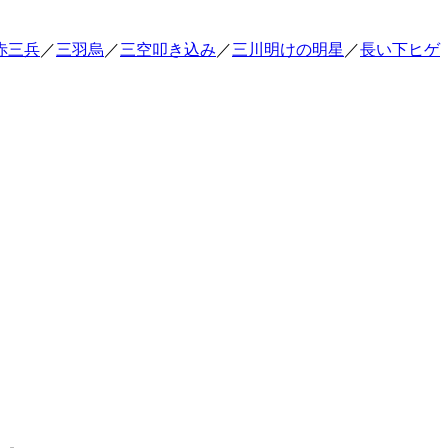
赤三兵
／
三羽烏
／
三空叩き込み
／
三川明けの明星
／
長い下ヒゲ