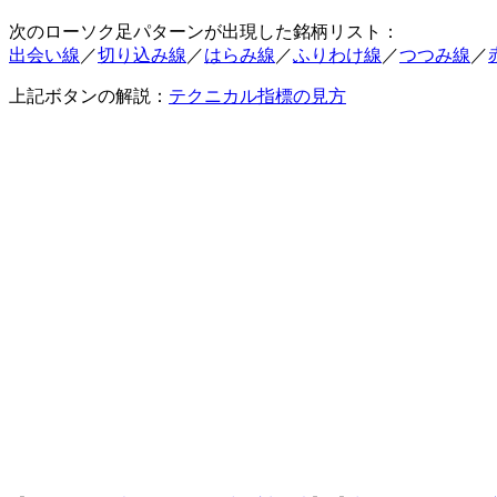
次のローソク足パターンが出現した銘柄リスト：
出会い線
／
切り込み線
／
はらみ線
／
ふりわけ線
／
つつみ線
／
上記ボタンの解説：
テクニカル指標の見方