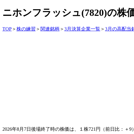
ニホンフラッシュ(7820)の
TOP
＞
株の練習
＞
関連銘柄
＞
3月決算企業一覧
＞
3月の高配当
2026年8月7日後場終了時の株価は、１株
721
円（前日比：＋9