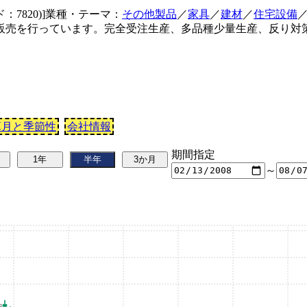
：7820)]業種・テーマ：
その他製品
／
家具
／
建材
／
住宅設備
販売を行っています。完全受注生産、多品種少量生産、反り
算月と季節性
会社情報
期間指定
～