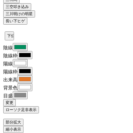
陰線
陰線枠
陽線
陽線枠
出来高
背景色
目盛