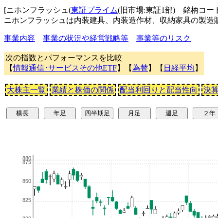
[ニホンフラッシュ(
東証プライム
(旧市場:東証1部) 銘柄コード
ニホンフラッシュは内装建具、内装造作材、収納家具の製造
事業内容
事業の状況や経営戦略等
事業等のリスク
次の指数とパフォーマンスを比較
【
情報通信･サービスその他ETF
】【
為替
】【
日経平均
】
大株主一覧
業績と株価の関係
配当利回りと配当性向
決