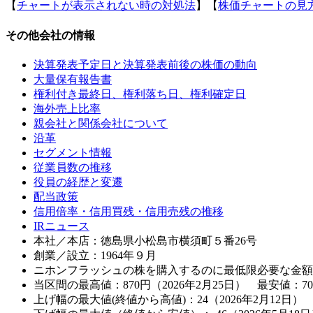
【
チャートが表示されない時の対処法
】【
株価チャートの見
その他会社の情報
決算発表予定日と決算発表前後の株価の動向
大量保有報告書
権利付き最終日、権利落ち日、権利確定日
海外売上比率
親会社と関係会社について
沿革
セグメント情報
従業員数の推移
役員の経歴と変遷
配当政策
信用倍率・信用買残・信用売残の推移
IRニュース
本社／本店：徳島県小松島市横須町５番26号
創業／設立：1964年９月
ニホンフラッシュの株を購入するのに最低限必要な金額
当区間の最高値：870円（2026年2月25日） 最安値：70
上げ幅の最大値(終値から高値)：24（2026年2月12日）