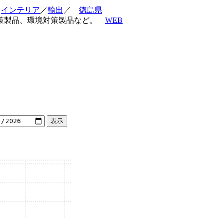
／
インテリア
／
輸出
／
徳島県
対策製品、環境対策製品など。
WEB