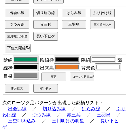
陰線
陰線枠
陽線
陽
線枠
出来高
背景色
目盛
次のローソク足パターンが出現した銘柄リスト：
出会い線
／
切り込み線
／
はらみ線
／
ふり
わけ線
／
つつみ線
／
赤三兵
／
三羽烏
／
三空叩き込み
／
三川明けの明星
／
長い下ヒ
ゲ