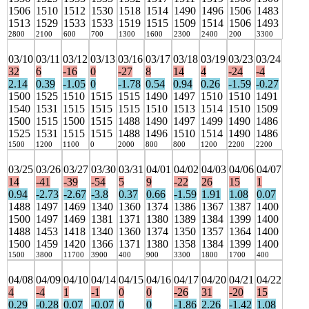
1506
1510
1512
1530
1518
1514
1490
1496
1506
1483
1513
1529
1533
1533
1519
1515
1509
1514
1506
1493
2800
2100
600
700
1300
1600
2300
2400
200
3300
03/10
03/11
03/12
03/13
03/16
03/17
03/18
03/19
03/23
03/24
32
6
-16
0
-27
8
14
4
-24
-4
2.14
0.39
-1.05
0
-1.78
0.54
0.94
0.26
-1.59
-0.27
1500
1525
1510
1515
1515
1490
1497
1510
1510
1491
1540
1531
1515
1515
1515
1510
1513
1514
1510
1509
1500
1515
1500
1515
1488
1490
1497
1499
1490
1486
1525
1531
1515
1515
1488
1496
1510
1514
1490
1486
1500
1200
1100
0
2000
800
800
1200
2200
2200
03/25
03/26
03/27
03/30
03/31
04/01
04/02
04/03
04/06
04/07
14
-41
-39
-54
5
9
-22
26
15
1
0.94
-2.73
-2.67
-3.8
0.37
0.66
-1.59
1.91
1.08
0.07
1488
1497
1469
1340
1360
1374
1386
1367
1387
1400
1500
1497
1469
1381
1371
1380
1389
1384
1399
1400
1488
1453
1418
1340
1360
1374
1350
1357
1364
1400
1500
1459
1420
1366
1371
1380
1358
1384
1399
1400
1500
3800
11700
3900
400
900
3300
1800
1700
400
04/08
04/09
04/10
04/14
04/15
04/16
04/17
04/20
04/21
04/22
4
-4
1
-1
0
0
-26
31
-20
15
0.29
-0.28
0.07
-0.07
0
0
-1.86
2.26
-1.42
1.08