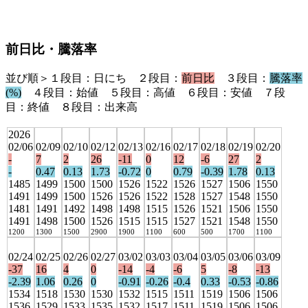
前日比・騰落率
並び順＞１段目：日にち ２段目：
前日比
３段目：
騰落率
(%)
４段目：始値 ５段目：高値 ６段目：安値 ７段
目：終値 ８段目：出来高
2026
02/06
02/09
02/10
02/12
02/13
02/16
02/17
02/18
02/19
02/20
-
7
2
26
-11
0
12
-6
27
2
-
0.47
0.13
1.73
-0.72
0
0.79
-0.39
1.78
0.13
1485
1499
1500
1500
1526
1522
1526
1527
1506
1550
1491
1499
1500
1526
1526
1522
1528
1527
1548
1550
1481
1491
1492
1498
1498
1515
1526
1521
1506
1550
1491
1498
1500
1526
1515
1515
1527
1521
1548
1550
1200
1300
1500
2900
1900
1100
600
500
1700
1100
02/24
02/25
02/26
02/27
03/02
03/03
03/04
03/05
03/06
03/09
-37
16
4
0
-14
-4
-6
5
-8
-13
-2.39
1.06
0.26
0
-0.91
-0.26
-0.4
0.33
-0.53
-0.86
1534
1518
1530
1530
1532
1515
1511
1519
1506
1506
1536
1529
1533
1535
1532
1517
1511
1519
1506
1506