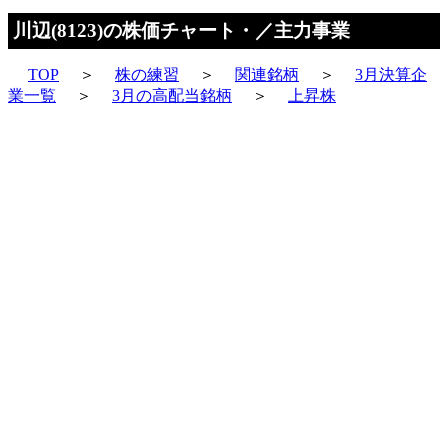
川辺(8123)の株価チャート・／主力事業
TOP
＞
株の練習
＞
関連銘柄
＞
3月決算企
業一覧
＞
3月の高配当銘柄
＞
上昇株