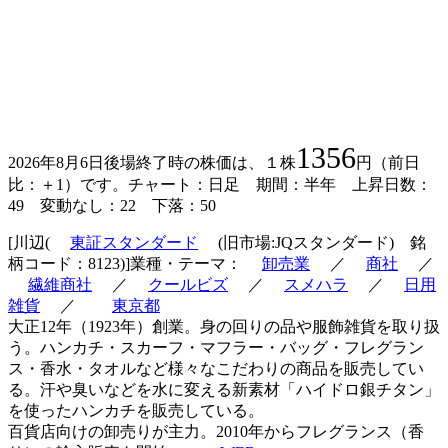
1356
2026年8月6日後場終了時の株価は、１株
円（前日
比：＋1）です。チャート：日足 期間：半年 上昇日数：
49 変動なし：22 下落：50
[川辺(
東証スタンダード
(旧市場:JQスタンダード) 銘
柄コード：8123)]業種・テーマ：
卸売業
／
商社
／
繊維商社
／
クールビズ
／
スメハラ
／
日用
雑貨
／
東京都
大正12年（1923年）創業。身の回りの品や服飾雑貨を取り扱
う。ハンカチ・スカーフ・マフラー・バッグ・フレグラン
ス・香水・タオルなど様々なこだわりの商品を販売してい
る。汗や臭いなどを水に変える新素材「ハイドロ銀チタン」
を使ったハンカチを販売している。
百貨店向けの卸売りが主力。2010年からフレグランス（香