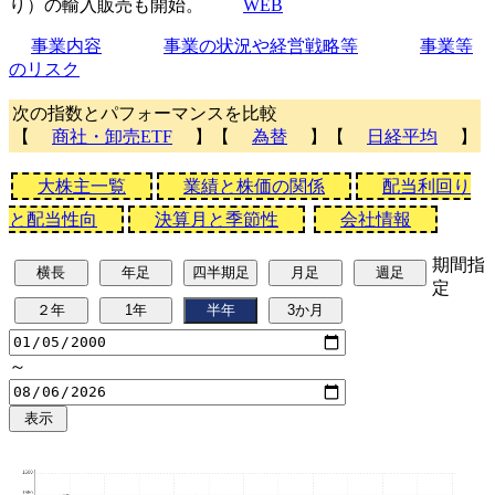
り）の輸入販売も開始。
WEB
事業内容
事業の状況や経営戦略等
事業等
のリスク
次の指数とパフォーマンスを比較
【
商社・卸売ETF
】【
為替
】【
日経平均
】
大株主一覧
業績と株価の関係
配当利回り
と配当性向
決算月と季節性
会社情報
期間指
定
～