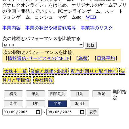
グナロクオンライン」をはじめ、オリジナルのゲームアプリ
の企画・開発しています。PCオンラインゲーム、スマート
フォンゲーム、コンシューマゲームetc
WEB
事業内容
事業の状況や経営戦略等
事業等のリスク
次の銘柄とパフォーマンスを比較する
次の指数とパフォーマンスを比較
【
情報通信･サービスその他ETF
】【
為替
】【
日経平均
】
大株主一覧
業績と株価の関係
配当利回りと配当性向
決
算月と季節性
会社情報
期間指
定
～