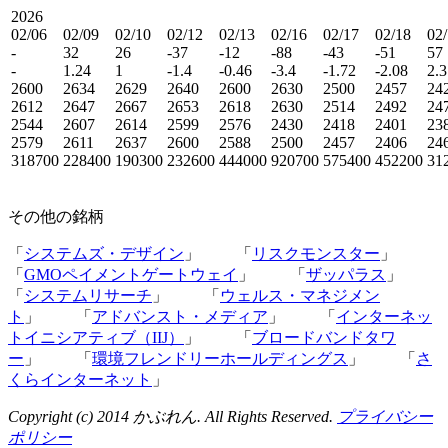
2026
02/06
02/09
02/10
02/12
02/13
02/16
02/17
02/18
02
-
32
26
-37
-12
-88
-43
-51
57
-
1.24
1
-1.4
-0.46
-3.4
-1.72
-2.08
2.3
2600
2634
2629
2640
2600
2630
2500
2457
24
2612
2647
2667
2653
2618
2630
2514
2492
24
2544
2607
2614
2599
2576
2430
2418
2401
23
2579
2611
2637
2600
2588
2500
2457
2406
24
318700
228400
190300
232600
444000
920700
575400
452200
31
その他の銘柄
「
システムズ・デザイン
」 「
リスクモンスター
」
「
GMOペイメントゲートウェイ
」 「
ザッパラス
」
「
システムリサーチ
」 「
ウェルス・マネジメン
ト
」 「
アドバンスト・メディア
」 「
インターネッ
トイニシアティブ（IIJ）
」 「
ブロードバンドタワ
ー
」 「
環境フレンドリーホールディングス
」 「
さ
くらインターネット
」
Copyright (c) 2014 かぶれん. All Rights Reserved.
プライバシー
ポリシー