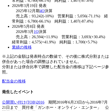
常利益：6,780(-66.1%) 純利益：1,407(-87.4%)
2026年3月19日 発表
2025年12月期
4Q
決算
売上高：93,242(-10%) 営業利益：5,056(-71.1%) 経
常利益：6,780(-66.1%) 純利益：1,407(-87.4%)
2026年5月8日 発表
2026年3月
1Q
決算
売上高：26,594(+11.9%) 営業利益：3,693(+30.4%)
経常利益：4,575(+41.9%) 純利益：1,700(+5.7%)
業績の推移
※上記の金額は発表時点の数値で、その後に株式分割または
併合があった場合の調整はされていません。
分割または併合比率で調整した配当金の推移は下記ページ参
照。
配当金の推移
発生したイベント
公開買い付け(TOB)2016
期間2016年6月23日から2016年7月
21日まで 買付者「ガンホー・オンライン・エンター」 公