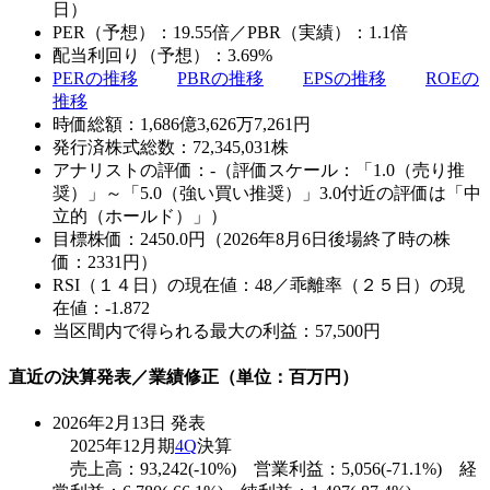
日）
PER（予想）：19.55倍／PBR（実績）：1.1倍
配当利回り（予想）：3.69%
PERの推移
PBRの推移
EPSの推移
ROEの
推移
時価総額：1,686億3,626万7,261円
発行済株式総数：72,345,031株
アナリストの評価：-（評価スケール：「1.0（売り推
奨）」～「5.0（強い買い推奨）」3.0付近の評価は「中
立的（ホールド）」）
目標株価：2450.0円（2026年8月6日後場終了時の株
価：2331円）
RSI（１４日）の現在値：48／乖離率（２５日）の現
在値：-1.872
当区間内で得られる最大の利益：57,500円
直近の決算発表／業績修正（単位：百万円）
2026年2月13日 発表
2025年12月期
4Q
決算
売上高：93,242(-10%) 営業利益：5,056(-71.1%) 経