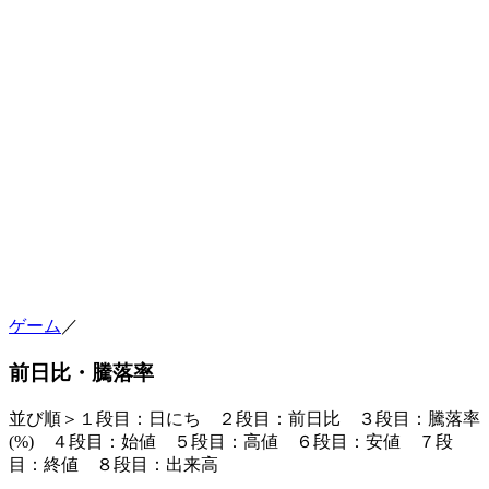
ゲーム
／
前日比・騰落率
並び順＞１段目：日にち ２段目：
前日比
３段目：
騰落率
(%)
４段目：始値 ５段目：高値 ６段目：安値 ７段
目：終値 ８段目：出来高