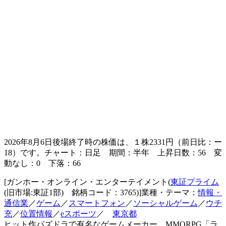
2026年8月6日後場終了時の株価は、１株
2331
円（前日比：
ー
18
）です。チャート：日足 期間：半年 上昇日数：56 変
動なし：0 下落：66
[ガンホー・オンライン・エンターテイメント(
東証プライム
(旧市場:東証1部) 銘柄コード：3765)]業種・テーマ：
情報・
通信業
／
ゲーム
／
スマートフォン
／
ソーシャルゲーム
／
ウチ
充
／
位置情報
／
eスポーツ
／
東京都
ヒット作パズドラで有名なゲームメーカー。MMORPG「ラ