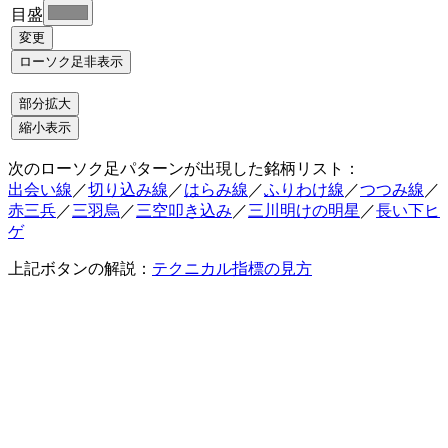
目盛
次のローソク足パターンが出現した銘柄リスト：
出会い線
／
切り込み線
／
はらみ線
／
ふりわけ線
／
つつみ線
／
赤三兵
／
三羽烏
／
三空叩き込み
／
三川明けの明星
／
長い下ヒ
ゲ
上記ボタンの解説：
テクニカル指標の見方