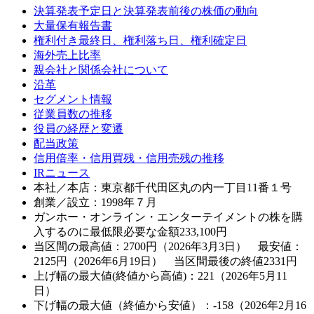
決算発表予定日と決算発表前後の株価の動向
大量保有報告書
権利付き最終日、権利落ち日、権利確定日
海外売上比率
親会社と関係会社について
沿革
セグメント情報
従業員数の推移
役員の経歴と変遷
配当政策
信用倍率・信用買残・信用売残の推移
IRニュース
本社／本店：東京都千代田区丸の内一丁目11番１号
創業／設立：1998年７月
ガンホー・オンライン・エンターテイメントの株を購
入するのに最低限必要な金額
233,100
円
当区間の最高値：2700円（2026年3月3日） 最安値：
2125円（2026年6月19日） 当区間最後の終値2331円
上げ幅の最大値(終値から高値)：221（2026年5月11
日）
下げ幅の最大値（終値から安値）：-158（2026年2月16