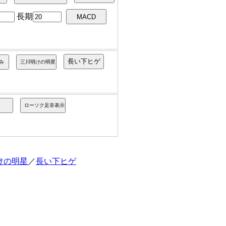
長期
けの明星
／
長い下ヒゲ