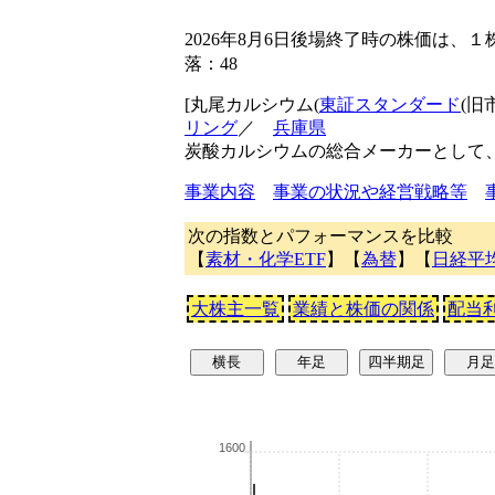
2026年8月6日後場終了時の株価は、１
落：48
[丸尾カルシウム(
東証スタンダード
(旧
リング
／
兵庫県
炭酸カルシウムの総合メーカーとして、
事業内容
事業の状況や経営戦略等
次の指数とパフォーマンスを比較
【
素材・化学ETF
】【
為替
】【
日経平
大株主一覧
業績と株価の関係
配当