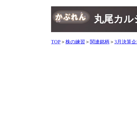
丸尾カル
TOP
＞
株の練習
＞
関連銘柄
＞
3月決算