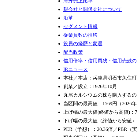
海外売上比率
親会社と関係会社について
沿革
セグメント情報
従業員数の推移
役員の経歴と変遷
配当政策
信用倍率・信用買残・信用売残の
IRニュース
本社／本店：兵庫県明石市魚住町西
創業／設立：1926年10月
丸尾カルシウムの株を購入するの
当区間の最高値：1569円（2026年
上げ幅の最大値(終値から高値)：75
下げ幅の最大値（終値から安値）：-
PER（予想）：20.36倍／PBR（実