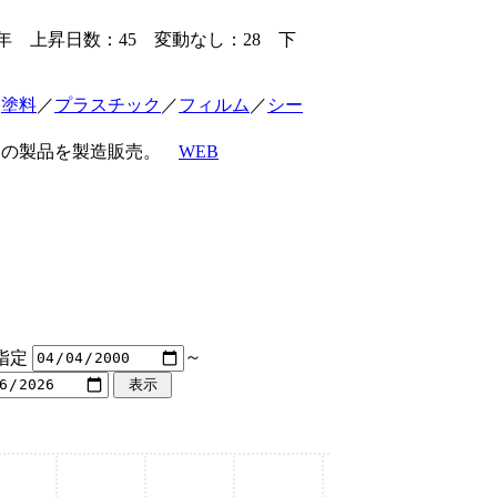
 上昇日数：45 変動なし：28 下
／
塗料
／
プラスチック
／
フィルム
／
シー
用途の製品を製造販売。
WEB
指定
～