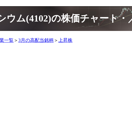
シウム(4102)の株価チャート
企業一覧
＞
3月の高配当銘柄
＞
上昇株