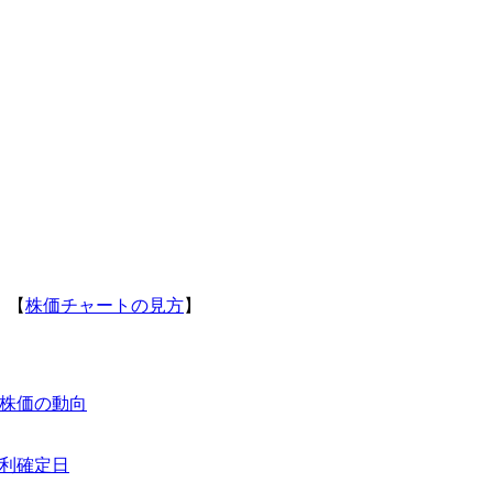
】【
株価チャートの見方
】
株価の動向
利確定日