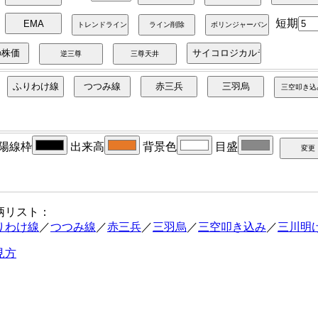
短期
陽線枠
出来高
背景色
目盛
柄リスト：
りわけ線
／
つつみ線
／
赤三兵
／
三羽烏
／
三空叩き込み
／
三川明
見方