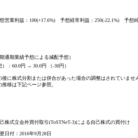
営業利益：100(+17.6%) 予想経常利益：250(-22.1%) 予想純利益
発表（来期通期業績予想による減配予想）
0.0円 → 30.0円 （-30円）
の後に株式分割または併合があった場合の調整はされていませ
の推移は下記ページ参照。
己株式立会外買付取引(ToSTNeT-3)による自己株式の買付け
更日付：2016年9月28日