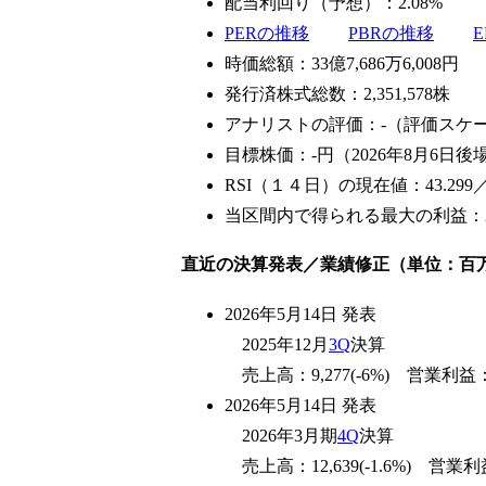
配当利回り（予想）：2.08%
PERの推移
PBRの推移
時価総額：33億7,686万6,008円
発行済株式総数：2,351,578株
アナリストの評価：-（評価スケー
目標株価：-円（2026年8月6日後
RSI（１４日）の現在値：43.299
当区間内で得られる最大の利益：20
直近の決算発表／業績修正（単位：百
2026年5月14日 発表
2025年12月
3Q
決算
売上高：9,277(-6%) 営業利益：55
2026年5月14日 発表
2026年3月期
4Q
決算
売上高：12,639(-1.6%) 営業利益