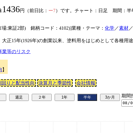
1436
株
円（前日比：
ー7
）です。チャート：日足 期間：半年
市場:東証2部) 銘柄コード：4102)]業種・テーマ：
化学
／
素材
大正15年(1926年)の創業以来、塗料用をはじめとして各種
事業等のリスク
均
】
利回りと配当性向
決算月と季節性
会社情報
期間