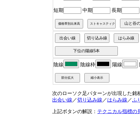
短期
中期
長期
陰線
陰線枠
陽線
次のローソク足パターンが出現した銘
出会い線
／
切り込み線
／
はらみ線
／
ふ
上記ボタンの解説：
テクニカル指標の