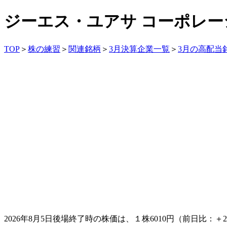
ジーエス・ユアサ コーポレーシ
TOP
＞
株の練習
＞
関連銘柄
＞
3月決算企業一覧
＞
3月の高配当
2026年8月5日後場終了時の株価は、１株
6010
円（前日比：＋2