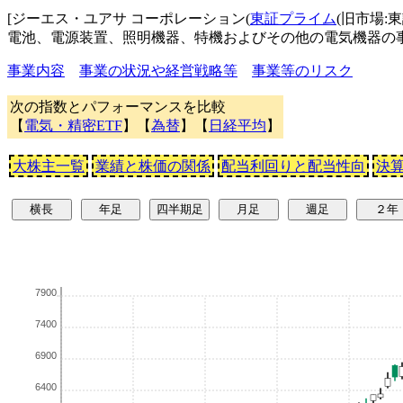
[ジーエス・ユアサ コーポレーション(
東証プライム
(旧市場:
電池、電源装置、照明機器、特機およびその他の電気機器
事業内容
事業の状況や経営戦略等
事業等のリスク
次の指数とパフォーマンスを比較
【
電気・精密ETF
】【
為替
】【
日経平均
】
大株主一覧
業績と株価の関係
配当利回りと配当性向
決