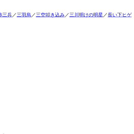
赤三兵
／
三羽烏
／
三空叩き込み
／
三川明けの明星
／
長い下ヒゲ