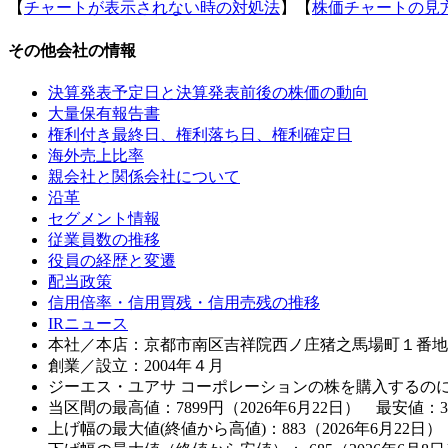
【
チャートが表示されない時の対処法
】【
株価チャートの見
その他会社の情報
決算発表予定日と決算発表前後の株価の動向
大量保有報告書
権利付き最終日、権利落ち日、権利確定日
海外売上比率
親会社と関係会社について
沿革
セグメント情報
従業員数の推移
役員の経歴と変遷
配当政策
信用倍率・信用買残・信用売残の推移
IRニュース
本社／本店：京都市南区吉祥院西ノ庄猪之馬場町１番地
創業／設立：2004年４月
ジーエス・ユアサ コーポレーションの株を購入するの
当区間の最高値：7899円（2026年6月22日） 最安値：3
上げ幅の最大値(終値から高値)：883（2026年6月22日）