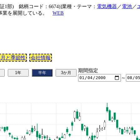
東証1部) 銘柄コード：6674)]業種・テーマ：
電気機器
／
電池
／
の事業を展開している。
WEB
算月と季節性
会社情報
期間指定
～