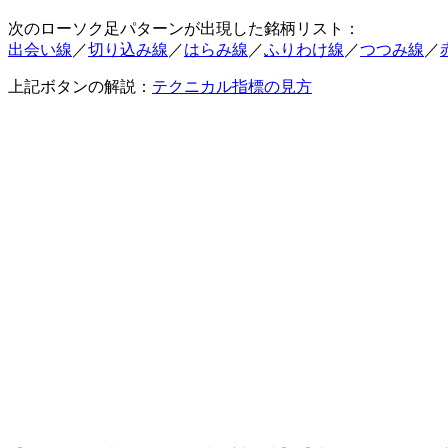
次のローソク足パターンが出現した銘柄リスト：
出会い線
／
切り込み線
／
はらみ線
／
ふりわけ線
／
つつみ線
／
上記ボタンの解説：
テクニカル指標の見方