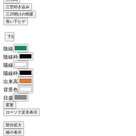
陰線
陰線枠
陽線
陽線枠
出来高
背景色
目盛