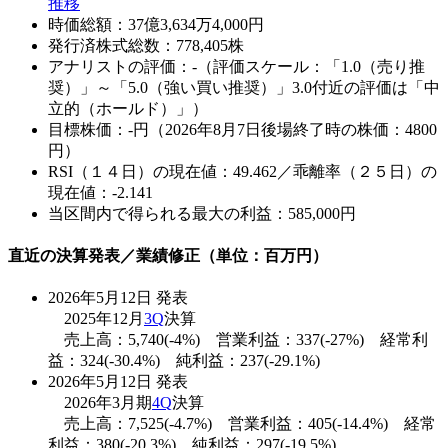
推移
時価総額：37億3,634万4,000円
発行済株式総数：778,405株
アナリストの評価：-（評価スケール：「1.0（売り推
奨）」～「5.0（強い買い推奨）」3.0付近の評価は「中
立的（ホールド）」）
目標株価：-円（2026年8月7日後場終了時の株価：4800
円）
RSI（１４日）の現在値：49.462／乖離率（２５日）の
現在値：-2.141
当区間内で得られる最大の利益：585,000円
直近の決算発表／業績修正（単位：百万円）
2026年5月12日 発表
2025年12月
3Q
決算
売上高：5,740(-4%) 営業利益：337(-27%) 経常利
益：324(-30.4%) 純利益：237(-29.1%)
2026年5月12日 発表
2026年3月期
4Q
決算
売上高：7,525(-4.7%) 営業利益：405(-14.4%) 経常
利益：380(-20.3%) 純利益：297(-19.5%)