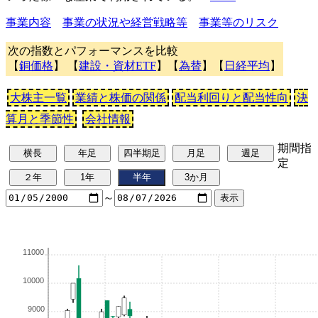
事業内容
事業の状況や経営戦略等
事業等のリスク
次の指数とパフォーマンスを比較
【
銅価格
】 【
建設・資材ETF
】【
為替
】【
日経平均
】
大株主一覧
業績と株価の関係
配当利回りと配当性向
決
算月と季節性
会社情報
期間指
定
～