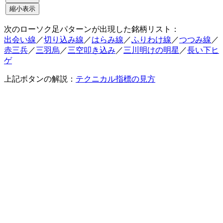
次のローソク足パターンが出現した銘柄リスト：
出会い線
／
切り込み線
／
はらみ線
／
ふりわけ線
／
つつみ線
／
赤三兵
／
三羽烏
／
三空叩き込み
／
三川明けの明星
／
長い下ヒ
ゲ
上記ボタンの解説：
テクニカル指標の見方