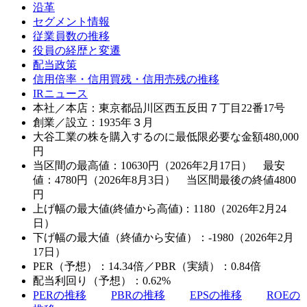
沿革
セグメント情報
従業員数の推移
役員の経歴と変遷
配当政策
信用倍率・信用買残・信用売残の推移
IRニュース
本社／本店：東京都品川区西五反田７丁目22番17号
創業／設立：1935年３月
大谷工業の株を購入するのに最低限必要な金額
480,000
円
当区間の最高値：10630円（2026年2月17日） 最安
値：4780円（2026年8月3日） 当区間最後の終値4800
円
上げ幅の最大値(終値から高値)：1180（2026年2月24
日）
下げ幅の最大値（終値から安値）：-1980（2026年2月
17日）
PER（予想）：14.34倍／PBR（実績）：0.84倍
配当利回り（予想）：0.62%
PERの推移
PBRの推移
EPSの推移
ROEの