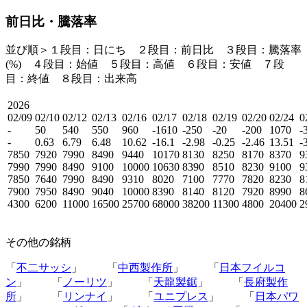
前日比・騰落率
並び順＞１段目：日にち ２段目：
前日比
３段目：
騰落率
(%)
４段目：始値 ５段目：高値 ６段目：安値 ７段
目：終値 ８段目：出来高
2026
02/09
02/10
02/12
02/13
02/16
02/17
02/18
02/19
02/20
02/24
0
-
50
540
550
960
-1610
-250
-20
-200
1070
-
-
0.63
6.79
6.48
10.62
-16.1
-2.98
-0.25
-2.46
13.51
-
7850
7920
7990
8490
9440
10170
8130
8250
8170
8370
9
7990
7990
8490
9100
10000
10630
8390
8510
8230
9100
9
7850
7640
7990
8490
9310
8020
7100
7770
7820
8230
8
7900
7950
8490
9040
10000
8390
8140
8120
7920
8990
8
4300
6200
11000
16500
25700
68000
38200
11300
4800
20400
2
その他の銘柄
「
不二サッシ
」 「
中西製作所
」 「
日本フイルコ
ン
」 「
ノーリツ
」 「
天龍製鋸
」 「
長府製作
所
」 「
リンナイ
」 「
ユニプレス
」 「
日本パワ