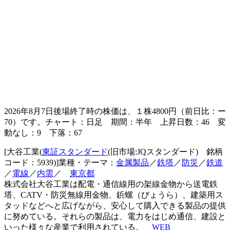
2026年8月7日後場終了時の株価は、１株
4800
円（前日比：
ー
70
）です。チャート：日足 期間：半年 上昇日数：46 変
動なし：9 下落：67
[大谷工業(
東証スタンダード
(旧市場:JQスタンダード) 銘柄
コード：5939)]業種・テーマ：
金属製品
／
鉄塔
／
防災
／
鉄道
／
電線
／
内需
／
東京都
株式会社大谷工業は配電・通信線用の架線金物から送電鉄
塔、CATV・防災無線用金物、鋲螺（びょうら）、建築用ス
タッドなどへと広げながら、安心して購入できる製品の提供
に努めている。それらの製品は、電力をはじめ通信、建設と
いった様々な産業で利用されている。
WEB