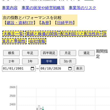
事業内容
事業の状況や経営戦略等
事業等のリスク
次の指数とパフォーマンスを比較
【
建設・資材ETF
】【
為替
】【
日経平均
】
大株主一覧
業績と株価の関係
配当利回りと配当性向
決
算月と季節性
会社情報
期間指
定
～