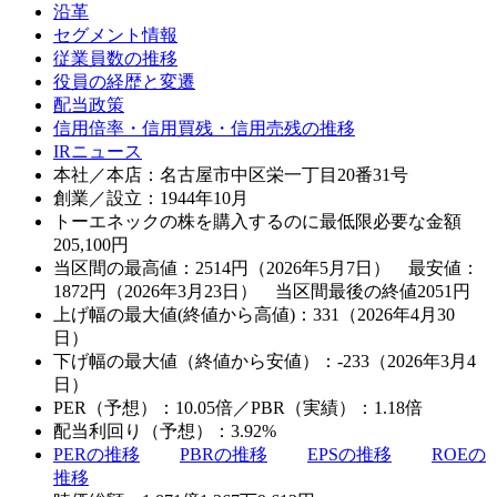
沿革
セグメント情報
従業員数の推移
役員の経歴と変遷
配当政策
信用倍率・信用買残・信用売残の推移
IRニュース
本社／本店：名古屋市中区栄一丁目20番31号
創業／設立：1944年10月
トーエネックの株を購入するのに最低限必要な金額
205,100
円
当区間の最高値：2514円（2026年5月7日） 最安値：
1872円（2026年3月23日） 当区間最後の終値2051円
上げ幅の最大値(終値から高値)：331（2026年4月30
日）
下げ幅の最大値（終値から安値）：-233（2026年3月4
日）
PER（予想）：10.05倍／PBR（実績）：1.18倍
配当利回り（予想）：3.92%
PERの推移
PBRの推移
EPSの推移
ROEの
推移