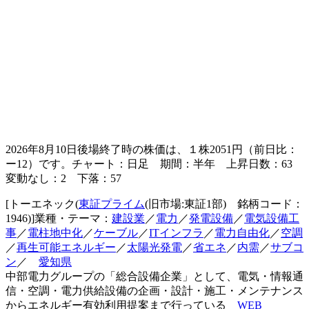
2026年8月10日後場終了時の株価は、１株
2051
円（前日比：
ー12
）です。チャート：日足 期間：半年 上昇日数：63
変動なし：2 下落：57
[トーエネック(
東証プライム
(旧市場:東証1部) 銘柄コード：
1946)]業種・テーマ：
建設業
／
電力
／
発電設備
／
電気設備工
事
／
電柱地中化
／
ケーブル
／
ITインフラ
／
電力自由化
／
空調
／
再生可能エネルギー
／
太陽光発電
／
省エネ
／
内需
／
サブコ
ン
／
愛知県
中部電力グループの「総合設備企業」として、電気・情報通
信・空調・電力供給設備の企画・設計・施工・メンテナンス
からエネルギー有効利用提案まで行っている
WEB