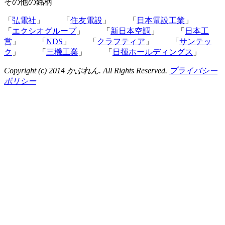
その他の銘柄
「
弘電社
」 「
住友電設
」 「
日本電設工業
」
「
エクシオグループ
」 「
新日本空調
」 「
日本工
営
」 「
NDS
」 「
クラフティア
」 「
サンテッ
ク
」 「
三機工業
」 「
日揮ホールディングス
」
Copyright (c) 2014 かぶれん. All Rights Reserved.
プライバシー
ポリシー