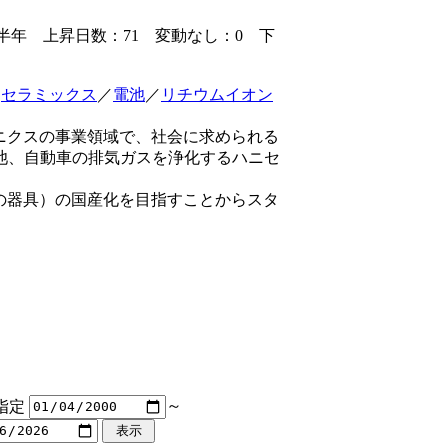
年 上昇日数：71 変動なし：0 下
／
セラミックス
／
電池
／
リチウムイオン
ニクスの事業領域で、社会に求められる
池、自動車の排気ガスを浄化するハニセ
の器具）の国産化を目指すことからスタ
指定
～