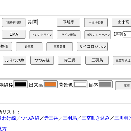
期間
短期
陽線枠
出来高
背景色
目盛
柄リスト：
りわけ線
／
つつみ線
／
赤三兵
／
三羽烏
／
三空叩き込み
／
三川明
見方