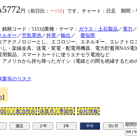
5772
株
円（前日比：
ー156
）です。チャート：日足 期間：半
) 銘柄コード：5333)]業種・テーマ：
ガラス・土石製品
／
電力
ネルギー
／
空気電池
／
外需
／
輸出
／
愛知県
コアテクノロジーとし、エコロジー、エネルギー、エレクトロ
いし・架線金具、送電・変電・配電用機器、電力貯蓄用NAS電
置用製品、スマートカードに使うエナセラ電池など
、アメリカから持ち帰ったガイシ（電線との間を絶縁するため
事業等のリスク
均
】
利回りと配当性向
決算月と季節性
会社情報
期間