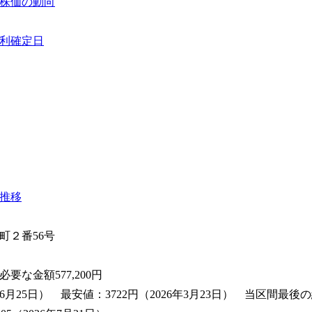
株価の動向
利確定日
推移
町２番56号
必要な金額
577,200
円
6月25日） 最安値：3722円（2026年3月23日） 当区間最後の