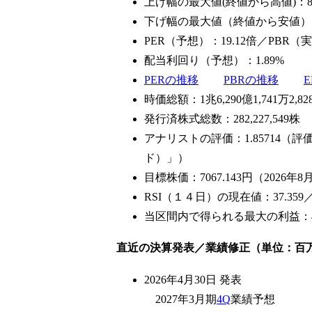
上げ幅の最大値(終値から高値)：80
下げ幅の最大値（終値から安値）：-6
PER（予想）：19.12倍／PBR（実
配当利回り（予想）：1.89%
PERの推移
PBRの推移
時価総額：1兆6,290億1,741万2,82
発行済株式総数：282,227,549株
アナリストの評価：1.85714（
ド）」）
目標株価：7067.143円（2026
RSI（１４日）の現在値：37.359
当区間内で得られる最大の利益：41
直近の決算発表／業績修正（単位：百
2026年4月30日 発表
2027年3月期
4Q
業績予想