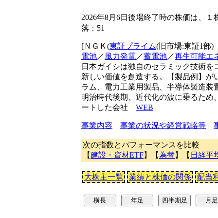
2026年8月6日後場終了時の株価は、１
落：51
[ＮＧＫ(
東証プライム
(旧市場:東証1部
電池
／
風力発電
／
蓄電池
／
再生可能エ
日本ガイシは独自のセラミック技術を
新しい価値を創造する。【製品例】が
ラム、電力工業用製品、半導体製造装
明治時代後期、近代化の波に乗るため
ートした会社
WEB
事業内容
事業の状況や経営戦略等
次の指数とパフォーマンスを比較
【
建設・資材ETF
】【
為替
】【
日経平
大株主一覧
業績と株価の関係
配当