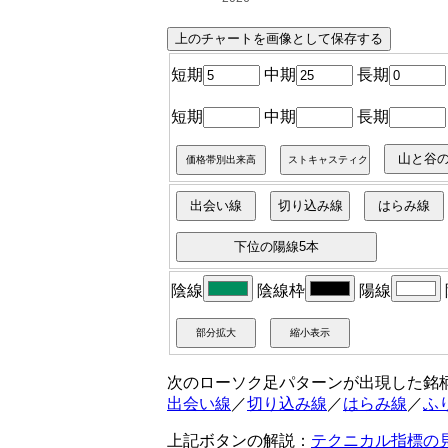
短期
中期
長期
短期
中期
長期
陰線
陰線枠
陽線
次のローソク足パターンが出現した銘
出会い線
／
切り込み線
／
はらみ線
／
ふ
上記ボタンの解説：
テクニカル指標の