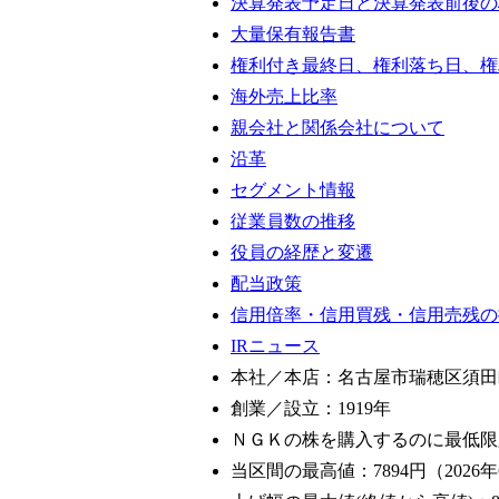
決算発表予定日と決算発表前後の
大量保有報告書
権利付き最終日、権利落ち日、権
海外売上比率
親会社と関係会社について
沿革
セグメント情報
従業員数の推移
役員の経歴と変遷
配当政策
信用倍率・信用買残・信用売残の
IRニュース
本社／本店：名古屋市瑞穂区須田
創業／設立：1919年
ＮＧＫの株を購入するのに最低限
当区間の最高値：7894円（2026年