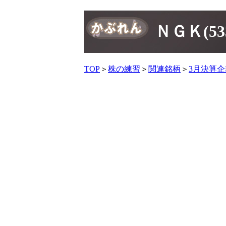
ＮＧＫ(5
TOP
＞
株の練習
＞
関連銘柄
＞
3月決算