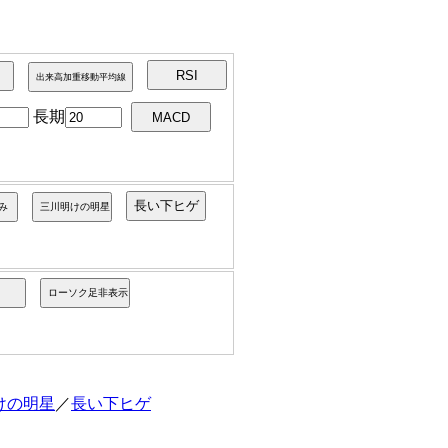
長期
けの明星
／
長い下ヒゲ