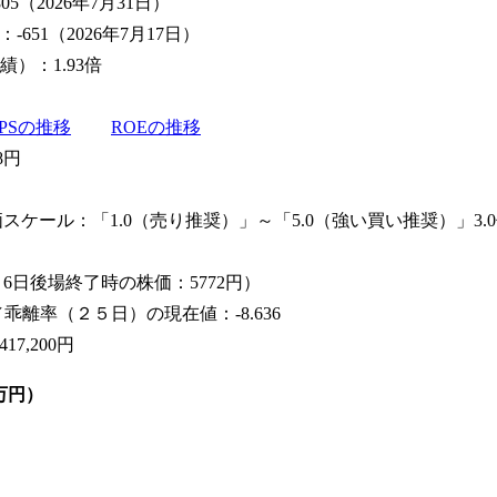
5（2026年7月31日）
51（2026年7月17日）
績）：1.93倍
EPSの推移
ROEの推移
8円
評価スケール：「1.0（売り推奨）」～「5.0（強い買い推奨）」
年8月6日後場終了時の株価：5772円）
／乖離率（２５日）の現在値：-8.636
7,200円
万円）