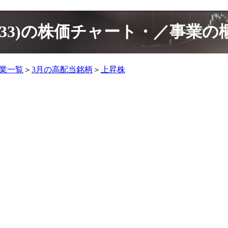
333)の株価チャート・／事業の
企業一覧
＞
3月の高配当銘柄
＞
上昇株