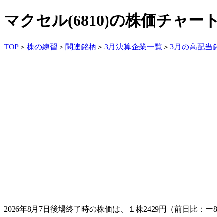
マクセル(6810)の株価チャ
TOP
＞
株の練習
＞
関連銘柄
＞
3月決算企業一覧
＞
3月の高配当
2026年8月7日後場終了時の株価は、１株
2429
円（前日比：
ー8