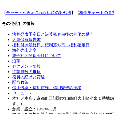
【
チャートが表示されない時の対処法
】【
株価チャートの見
その他会社の情報
決算発表予定日と決算発表前後の株価の動向
大量保有報告書
権利付き最終日、権利落ち日、権利確定日
海外売上比率
親会社と関係会社について
沿革
セグメント情報
従業員数の推移
役員の経歴と変遷
配当政策
信用倍率・信用買残・信用売残の推移
IRニュース
本社／本店：京都府乙訓郡大山崎町大山崎小泉１番地(
す。）
創業／設立：1947年11月