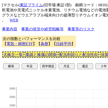
[マクセル(
東証プライム
(旧市場:東証1部) 銘柄コード：6810
乾電池や充電式ニッケル水素電池、リチウム電池などの電池製
グラスなどウエアラブル端末向けの超薄型リチウムイオン電
。
WEB
事業内容
事業の状況や経営戦略等
事業等のリスク
次の指数とパフォーマンスを比較
【
電気・精密ETF
】【
為替
】【
日経平均
】
大株主一覧
業績と株価の関係
配当利回りと配当性向
決