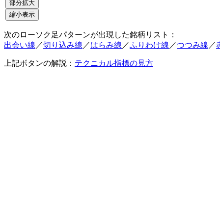
次のローソク足パターンが出現した銘柄リスト：
出会い線
／
切り込み線
／
はらみ線
／
ふりわけ線
／
つつみ線
／
上記ボタンの解説：
テクニカル指標の見方