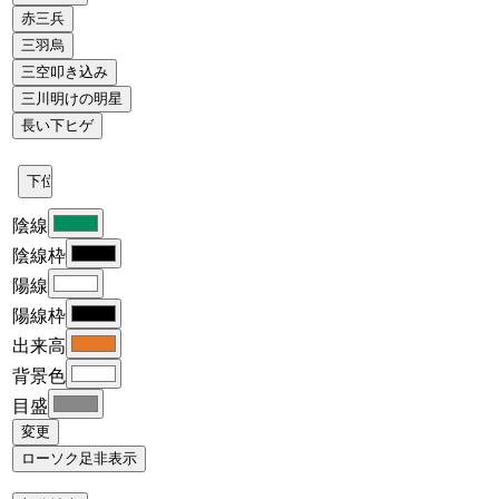
陰線
陰線枠
陽線
陽線枠
出来高
背景色
目盛