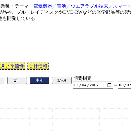
)]業種・テーマ：
電気機器
／
電池
／
ウエアラブル端末
／
スマー
品や、ブルーレイディスクやDVD-RWなどの光学部品等の
池も開発している
算月と季節性
会社情報
期間指定
～