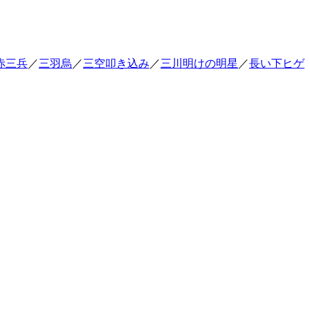
赤三兵
／
三羽烏
／
三空叩き込み
／
三川明けの明星
／
長い下ヒゲ