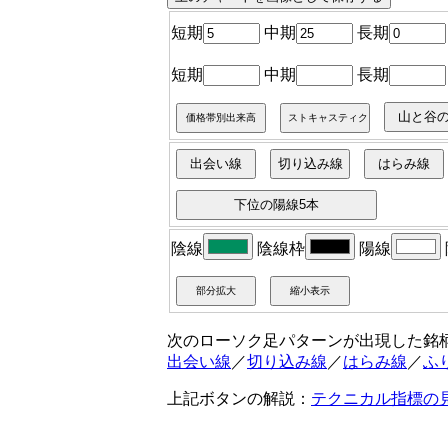
短期
中期
長期
短期
中期
長期
陰線
陰線枠
陽線
次のローソク足パターンが出現した銘
出会い線
／
切り込み線
／
はらみ線
／
ふ
上記ボタンの解説：
テクニカル指標の