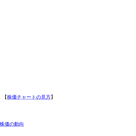
】【
株価チャートの見方
】
株価の動向