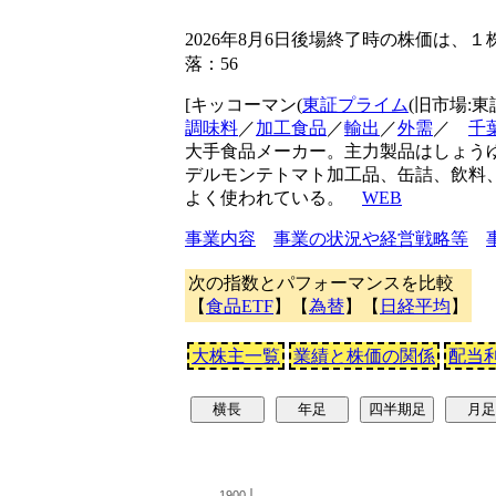
2026年8月6日後場終了時の株価は、１
落：56
[キッコーマン(
東証プライム
(旧市場:東
調味料
／
加工食品
／
輸出
／
外需
／
千
大手食品メーカー。主力製品はしょう
デルモンテトマト加工品、缶詰、飲料
よく使われている。
WEB
事業内容
事業の状況や経営戦略等
次の指数とパフォーマンスを比較
【
食品ETF
】【
為替
】【
日経平均
】
大株主一覧
業績と株価の関係
配当