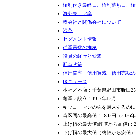
権利付き最終日、権利落ち日、権
海外売上比率
親会社と関係会社について
沿革
セグメント情報
従業員数の推移
役員の経歴と変遷
配当政策
信用倍率・信用買残・信用売残の
IRニュース
本社／本店：千葉県野田市野田25
創業／設立：1917年12月
キッコーマンの株を購入するのに
当区間の最高値：1802円（2026年
上げ幅の最大値(終値から高値)：20
下げ幅の最大値（終値から安値）：-9