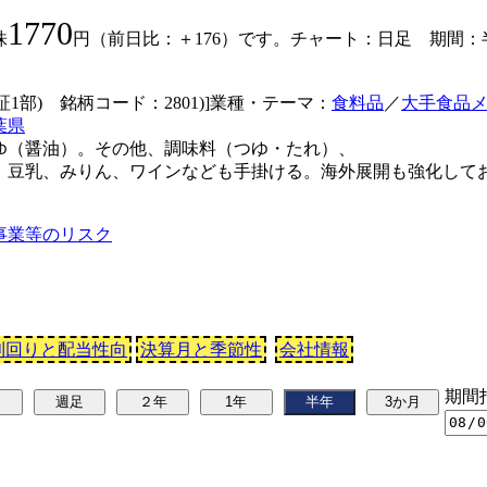
1770
株
円（前日比：＋176）です。チャート：日足 期間：
証1部) 銘柄コード：2801)]業種・テーマ：
食料品
／
大手食品
葉県
ゆ（醤油）。その他、調味料（つゆ・たれ）、
、豆乳、みりん、ワインなども手掛ける。海外展開も強化して
事業等のリスク
利回りと配当性向
決算月と季節性
会社情報
期間