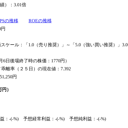
績）：3.01倍
EPSの推移
ROEの推移
0円
評価スケール：「1.0（売り推奨）」～「5.0（強い買い推奨）」
6年8月6日後場終了時の株価：1770円）
5／乖離率（２５日）の現在値：7.392
,250円
万円）
-(-%) 予想経常利益：-(-%) 予想純利益：-(-%)