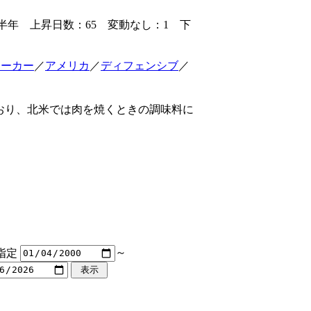
半年 上昇日数：65 変動なし：1 下
メーカー
／
アメリカ
／
ディフェンシブ
／
おり、北米では肉を焼くときの調味料に
指定
～