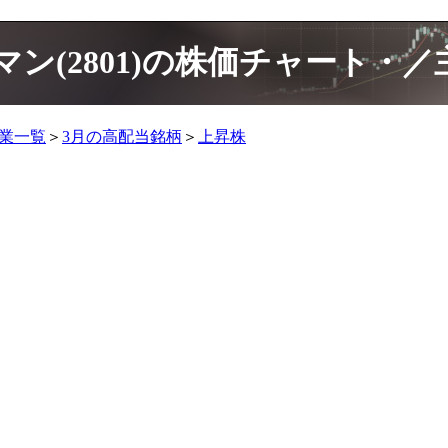
ン(2801)の株価チャート・
企業一覧
＞
3月の高配当銘柄
＞
上昇株