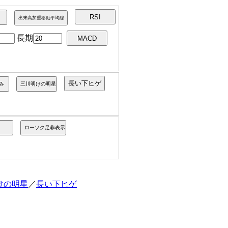
長期
けの明星
／
長い下ヒゲ