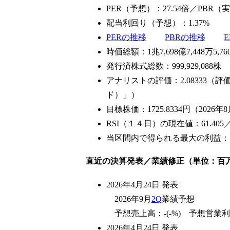
PER（予想）：27.54倍／PBR（実
配当利回り（予想）：1.37%
PERの推移
PBRの推移
時価総額：1兆7,698億7,448万5,76
発行済株式総数：999,929,088株
アナリストの評価：2.08333（
ド）」）
目標株価：1725.8334円（202
RSI（１４日）の現在値：61.40
当区間内で得られる最大の利益：51
直近の決算発表／業績修正（単位：百
2026年4月24日 発表
2026年9月
2Q
業績予想
予想売上高：-(-%) 予想営業利益：
2026年4月24日 発表