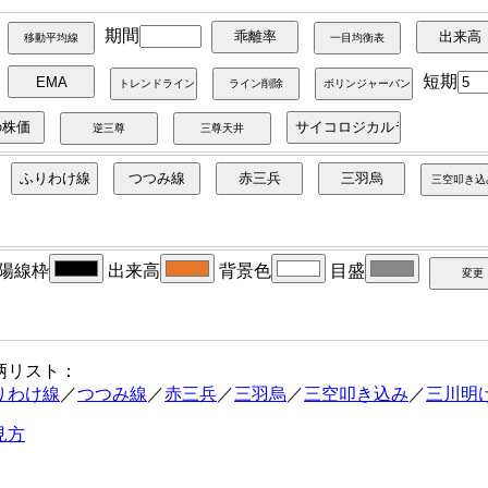
期間
短期
陽線枠
出来高
背景色
目盛
柄リスト：
りわけ線
／
つつみ線
／
赤三兵
／
三羽烏
／
三空叩き込み
／
三川明
見方