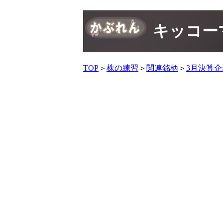
キッコーマ
TOP
＞
株の練習
＞
関連銘柄
＞
3月決算