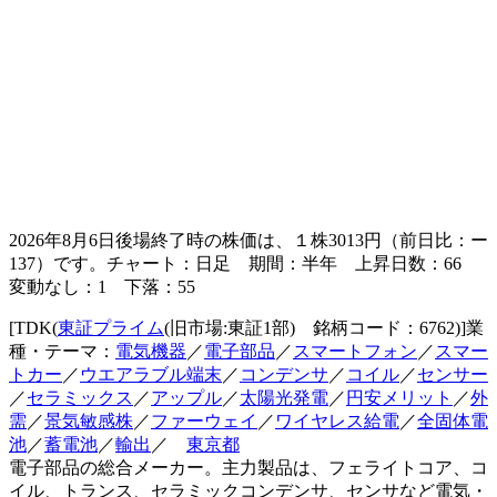
2026年8月6日後場終了時の株価は、１株
3013
円（前日比：
ー
137
）です。チャート：日足 期間：半年 上昇日数：66
変動なし：1 下落：55
[TDK(
東証プライム
(旧市場:東証1部) 銘柄コード：6762)]業
種・テーマ：
電気機器
／
電子部品
／
スマートフォン
／
スマー
トカー
／
ウエアラブル端末
／
コンデンサ
／
コイル
／
センサー
／
セラミックス
／
アップル
／
太陽光発電
／
円安メリット
／
外
需
／
景気敏感株
／
ファーウェイ
／
ワイヤレス給電
／
全固体電
池
／
蓄電池
／
輸出
／
東京都
電子部品の総合メーカー。主力製品は、フェライトコア、コ
イル、トランス、セラミックコンデンサ、センサなど電気・