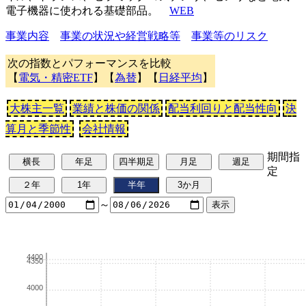
電子機器に使われる基礎部品。
WEB
事業内容
事業の状況や経営戦略等
事業等のリスク
次の指数とパフォーマンスを比較
【
電気・精密ETF
】【
為替
】【
日経平均
】
大株主一覧
業績と株価の関係
配当利回りと配当性向
決
算月と季節性
会社情報
期間指
定
～