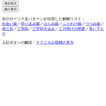
次のローソク足パターンが出現した銘柄リスト：
出会い線
／
切り込み線
／
はらみ線
／
ふりわけ線
／
つつみ線
／
赤三兵
／
三羽烏
／
三空叩き込み
／
三川明けの明星
／
長い下ヒ
ゲ
上記ボタンの解説：
テクニカル指標の見方