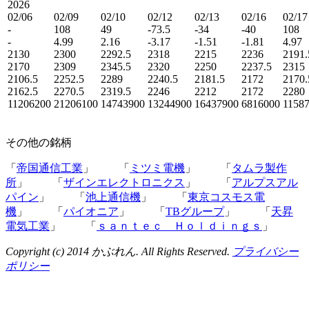
2026
02/06
02/09
02/10
02/12
02/13
02/16
02/17
-
108
49
-73.5
-34
-40
108
-
4.99
2.16
-3.17
-1.51
-1.81
4.97
2130
2300
2292.5
2318
2215
2236
2191.
2170
2309
2345.5
2320
2250
2237.5
2315
2106.5
2252.5
2289
2240.5
2181.5
2172
2170.
2162.5
2270.5
2319.5
2246
2212
2172
2280
11206200
21206100
14743900
13244900
16437900
6816000
1158
その他の銘柄
「
帝国通信工業
」 「
ミツミ電機
」 「
タムラ製作
所
」 「
ザインエレクトロニクス
」 「
アルプスアル
パイン
」 「
池上通信機
」 「
東京コスモス電
機
」 「
パイオニア
」 「
TBグループ
」 「
天昇
電気工業
」 「
ｓａｎｔｅｃ Ｈｏｌｄｉｎｇｓ
」
Copyright (c) 2014 かぶれん. All Rights Reserved.
プライバシー
ポリシー