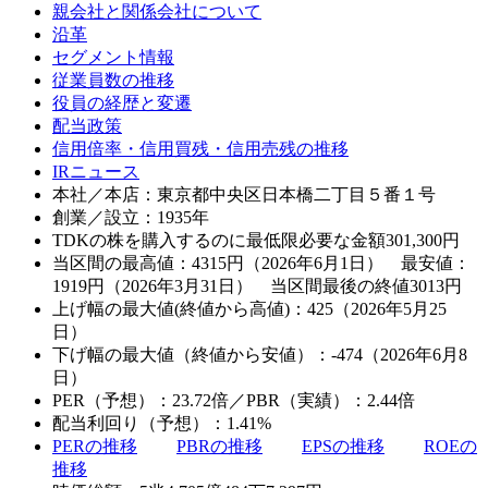
親会社と関係会社について
沿革
セグメント情報
従業員数の推移
役員の経歴と変遷
配当政策
信用倍率・信用買残・信用売残の推移
IRニュース
本社／本店：東京都中央区日本橋二丁目５番１号
創業／設立：1935年
TDKの株を購入するのに最低限必要な金額
301,300
円
当区間の最高値：4315円（2026年6月1日） 最安値：
1919円（2026年3月31日） 当区間最後の終値3013円
上げ幅の最大値(終値から高値)：425（2026年5月25
日）
下げ幅の最大値（終値から安値）：-474（2026年6月8
日）
PER（予想）：23.72倍／PBR（実績）：2.44倍
配当利回り（予想）：1.41%
PERの推移
PBRの推移
EPSの推移
ROEの
推移