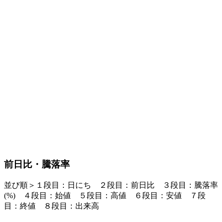
前日比・騰落率
並び順＞１段目：日にち ２段目：
前日比
３段目：
騰落率
(%)
４段目：始値 ５段目：高値 ６段目：安値 ７段
目：終値 ８段目：出来高