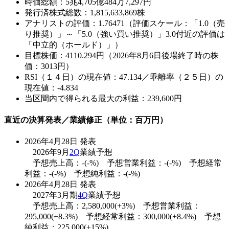
時価総額：5兆4,705億484万7,297円
発行済株式総数：1,815,633,869株
アナリストの評価：1.76471（評価スケール：「1.0（売
り推奨）」～「5.0（強い買い推奨）」3.0付近の評価は
「中立的（ホールド）」）
目標株価：4110.294円（2026年8月6日後場終了時の株
価：3013円）
RSI（１４日）の現在値：47.134／乖離率（２５日）の
現在値：-4.834
当区間内で得られる最大の利益：239,600円
直近の決算発表／業績修正（単位：百万円）
2026年4月28日 発表
2026年9月
2Q
業績予想
予想売上高：-(-%) 予想営業利益：-(-%) 予想経常
利益：-(-%) 予想純利益：-(-%)
2026年4月28日 発表
2027年3月期
4Q
業績予想
予想売上高：2,580,000(+3%) 予想営業利益：
295,000(+8.3%) 予想経常利益：300,000(+8.4%) 予想
純利益：225,000(+15%)