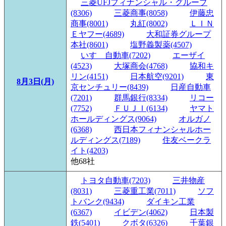
三菱UFJフィナンシャル・グループ
(8306)
三菱商事(8058)
伊藤忠
商事(8001)
丸紅(8002)
ＬＩＮ
Ｅヤフー(4689)
大和証券グループ
本社(8601)
塩野義製薬(4507)
いすゞ自動車(7202)
エーザイ
(4523)
大塚商会(4768)
協和キ
リン(4151)
日本航空(9201)
東
8月3日(月)
京センチュリー(8439)
日産自動車
(7201)
群馬銀行(8334)
リコー
(7752)
ＦＵＪＩ(6134)
ヤマト
ホールディングス(9064)
オルガノ
(6368)
西日本フィナンシャルホー
ルディングス(7189)
住友ベークラ
イト(4203)
他68社
トヨタ自動車(7203)
三井物産
(8031)
三菱重工業(7011)
ソフ
トバンク(9434)
ダイキン工業
(6367)
イビデン(4062)
日本製
鉄(5401)
クボタ(6326)
千葉銀