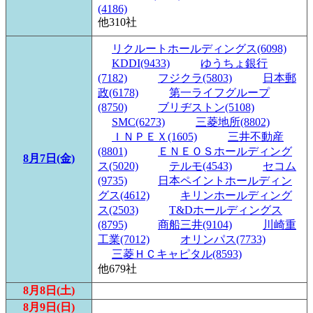
(4186)
他310社
リクルートホールディングス(6098)
KDDI(9433)
ゆうちょ銀行
(7182)
フジクラ(5803)
日本郵
政(6178)
第一ライフグループ
(8750)
ブリヂストン(5108)
SMC(6273)
三菱地所(8802)
ＩＮＰＥＸ(1605)
三井不動産
(8801)
ＥＮＥＯＳホールディング
8月7日(金)
ス(5020)
テルモ(4543)
セコム
(9735)
日本ペイントホールディン
グス(4612)
キリンホールディング
ス(2503)
T&Dホールディングス
(8795)
商船三井(9104)
川崎重
工業(7012)
オリンパス(7733)
三菱ＨＣキャピタル(8593)
他679社
8月8日(土)
8月9日(日)