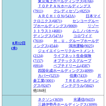
東京海上ホールディングス(8766)
ＴＯＰＰＡＮホールディングス
(7911)
クレディセゾン(8253)
ＡＲＣＨＩＯＮ(543A)
日本マイ
クロニクス(6871)
センコーグルー
プホールディングス(9069)
リゾー
トトラスト(4681)
ムニノバホール
ディングス(547A)
コロワイド
(7616)
Ｈ．Ｕ．グループホールデ
8月12日
ィングス(4544)
鴻池運輸(9025)
(水)
ジェイエイシーリクルートメント
(2124)
ライフネット生命保険
(7157)
オプテックスグループ
(6914)
ペプチドリーム(4587)
四国化成ホールディングス(4099)
カバー(5253)
伯東(7433)
片
倉工業(3001)
ＴＲＥホールディン
グス(9247)
インテグラル(5842)
他184社
ネクソン(3659)
光通信(9435)
三越伊勢丹ホールディングス(3099)