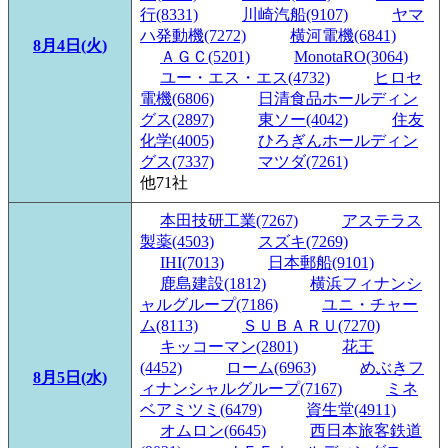
行(8331)
川崎汽船(9107)
ヤマ
ハ発動機(7272)
横河電機(6841)
8月4日(火)
ＡＧＣ(5201)
MonotaRO(3064)
ユー・エス・エス(4732)
ヒロセ
電機(6806)
日清食品ホールディン
グス(2897)
東ソー(4042)
住友
化学(4005)
ひろぎんホールディン
グス(7337)
マツダ(7261)
他71社
本田技研工業(7267)
アステラス
製薬(4503)
スズキ(7269)
IHI(7013)
日本郵船(9101)
鹿島建設(1812)
横浜フィナンシ
ャルグループ(7186)
ユニ・チャー
ム(8113)
ＳＵＢＡＲＵ(7270)
キッコーマン(2801)
花王
(4452)
ローム(6963)
めぶきフ
8月5日(水)
ィナンシャルグループ(7167)
ミネ
ベアミツミ(6479)
資生堂(4911)
オムロン(6645)
西日本旅客鉄道