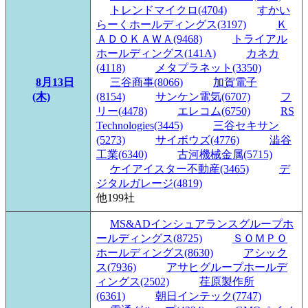
トレンドマイクロ(4704)
すかい
らーくホールディングス(3197)
Ｋ
ＡＤＯＫＡＷＡ(9468)
トライアル
ホールディングス(141A)
カネカ
(4118)
メタプラネット(3350)
8月13日
三谷商事(8066)
加賀電子
(木)
(8154)
サンケン電気(6707)
フ
リー(4478)
エレコム(6750)
RS
Technologies(3445)
三谷セキサン
(5273)
サイボウズ(4776)
澁谷
工業(6340)
古河機械金属(5715)
ケイアイスター不動産(3465)
デ
ジタルガレージ(4819)
他199社
MS&ADインシュアランスグループホ
ールディングス(8725)
ＳＯＭＰＯ
ホールディングス(8630)
アシック
ス(7936)
アサヒグループホールデ
ィングス(2502)
荏原製作所
(6361)
朝日インテック(7747)