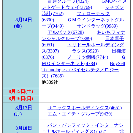
電通グループ(4324)
GMOペイメ
ントゲートウェイ(3769)
シチズン
時計(7762)
フェローテック
8月14日
(6890)
ＧＭＯインターネットグル
(金)
ープ(9449)
サンドラッグ(9989)
アルバック(6728)
あいちフィナ
ンシャルグループ(7389)
日本電子
(6951)
トリドールホールディング
ス(3397)
ラクス(3923)
日機装
(6376)
ノーリツ鋼機(7744)
Ｇ
ＭＯインターネット(4784)
BuySell
Technologies（バイセルテクノロジー
ズ）(7685)
他339社
8月15日(土)
8月16日(日)
8月17日
サニックスホールディングス(4651)
(月)
エム・エイチ・グループ(9439)
パン・パシフィック・インターナシ
8月18日
ョナルホールディングス(7532)
北