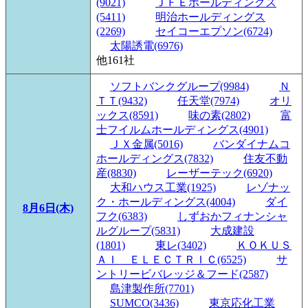
(9021)
ＪＦＥホールディングス
(5411)
明治ホールディングス
(2269)
セイコーエプソン(6724)
太陽誘電(6976)
他161社
ソフトバンクグループ(9984)
Ｎ
ＴＴ(9432)
任天堂(7974)
オリ
ックス(8591)
味の素(2802)
富
士フイルムホールディングス(4901)
ＪＸ金属(5016)
バンダイナムコ
ホールディングス(7832)
住友不動
産(8830)
レーザーテック(6920)
大和ハウス工業(1925)
レゾナッ
ク・ホールディングス(4004)
ダイ
8月6日(木)
フク(6383)
しずおかフィナンシャ
ルグループ(5831)
大成建設
(1801)
東レ(3402)
ＫＯＫＵＳ
ＡＩ ＥＬＥＣＴＲＩＣ(6525)
サ
ントリービバレッジ＆フード(2587)
島津製作所(7701)
SUMCO(3436)
東京応化工業