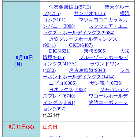
住友金属鉱山(5713)
楽天グルー
プ(4755)
サンリオ(8136)
横浜
ゴム(5101)
マツキヨココカラ＆カ
ンパニー(3088)
スクウェア・エニ
ックス・ホールディングス(9684)
近鉄グループホールディングス
(9041)
CKD(6407)
DIC(4631)
東映(9605)
大栄
環境(9336)
ブルーゾーンホールデ
8月10日
ィングス(417A)
ラウンドワン
(月)
(4680)
名古屋鉄道(9048)
ショ
ーボンドホールディングス(1414)
ニプロ(8086)
サン電子(6736)
ヨネックス(7906)
ジャパンディ
スプレイ(6740)
ワコールホールデ
ィングス(3591)
物語コーポレーシ
ョン(3097)
他224社
8月11日(火)
山の日